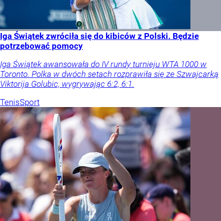
Iga Świątek zwróciła się do kibiców z Polski. Będzie
potrzebować pomocy
Iga Świątek awansowała do IV rundy turnieju WTA 1000 w
Toronto. Polka w dwóch setach rozprawiła się ze Szwajcarką
Viktorija Golubic, wygrywając 6:2, 6:1.
Tenis
Sport