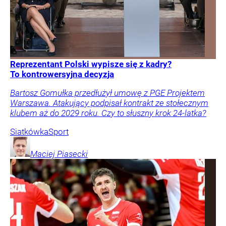
Reprezentant Polski wypisze się z kadry?
To kontrowersyjna decyzja
Bartosz Gomułka przedłużył umowę z PGE Projektem
Warszawa. Atakujący podpisał kontrakt ze stołecznym
klubem aż do 2029 roku. Czy to słuszny krok 24-latka?
Siatkówka
Sport
Maciej
Piasecki