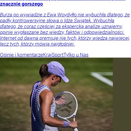
znacznie gorszego
Burza po wywiadzie z Ewą Woydyłło nie wybuchła dlatego, że
padły kontrowersyjne słowa o Idze Świątek. Wybuchła
dlatego, że coraz częściej za ekspercką analizę uznajemy
opinie wygłaszane bez wiedzy, faktów i odpowiedzialności.
Internet od dawna premiuje nie tych, którzy wiedzą najwięcej,
lecz tych, którzy mówią najgłośniej.
Opinie i komentarze
Kraj
Sport
Tylko u Nas