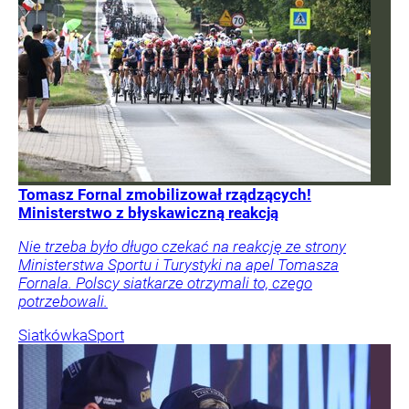
Tomasz Fornal zmobilizował rządzących!
Ministerstwo z błyskawiczną reakcją
Nie trzeba było długo czekać na reakcję ze strony
Ministerstwa Sportu i Turystyki na apel Tomasza
Fornala. Polscy siatkarze otrzymali to, czego
potrzebowali.
Siatkówka
Sport