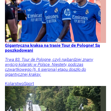
Gigantyczna kraksa na trasie Tour de Pologne! Są
poszkodowani
Trwa 83. Tour de Pologne, czyli najbardziej znany
wyścig kolarski w Polsce. Niestety, podczas
czwartkowego (tj. 6 sierpnia) etapu doszło do
gigantycznej kraksy.
Kolarstwo
Sport