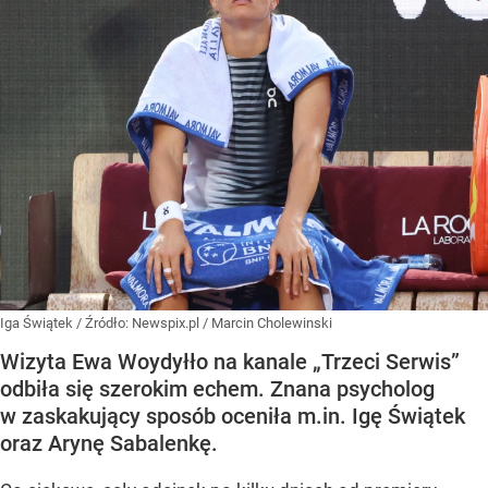
Iga Świątek
/ Źródło:
Newspix.pl
/
Marcin Cholewinski
Wizyta Ewa Woydyłło na kanale „Trzeci Serwis”
odbiła się szerokim echem. Znana psycholog
w zaskakujący sposób oceniła m.in. Igę Świątek
oraz Arynę Sabalenkę.