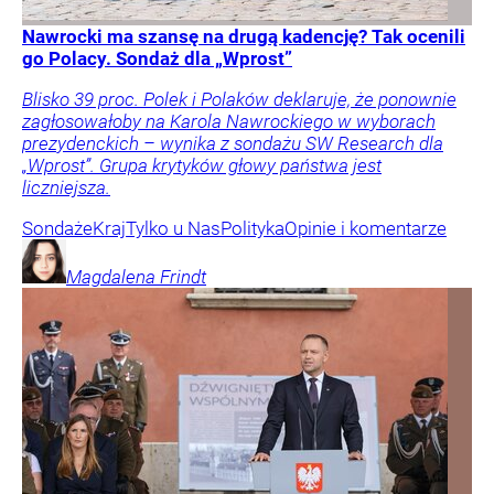
Nawrocki ma szansę na drugą kadencję? Tak ocenili
go Polacy. Sondaż dla „Wprost”
Blisko 39 proc. Polek i Polaków deklaruje, że ponownie
zagłosowałoby na Karola Nawrockiego w wyborach
prezydenckich – wynika z sondażu SW Research dla
„Wprost”. Grupa krytyków głowy państwa jest
liczniejsza.
Sondaże
Kraj
Tylko u Nas
Polityka
Opinie i komentarze
Magdalena
Frindt