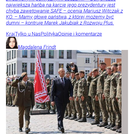
największą hańbą na karcie jego prezydentury jest
chyba zawetowanie SAFE – ocenia Mariusz Witczak z
KO. – Mamy głowę państwa, z której możemy być
dumni – kontruje Marek Jakubiak z Rozwoju Plus.
Kraj
Tylko u Nas
Polityka
Opinie i komentarze
Magdalena
Frindt