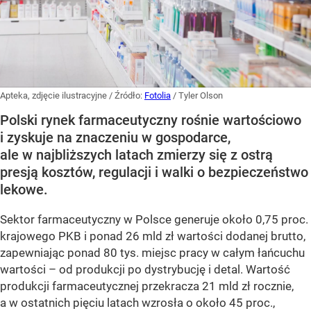
Apteka, zdjęcie ilustracyjne
/ Źródło:
Fotolia
/
Tyler Olson
Polski rynek farmaceutyczny rośnie wartościowo
i zyskuje na znaczeniu w gospodarce,
ale w najbliższych latach zmierzy się z ostrą
presją kosztów, regulacji i walki o bezpieczeństwo
lekowe.
Sektor farmaceutyczny w Polsce generuje około 0,75 proc.
krajowego PKB i ponad 26 mld zł wartości dodanej brutto,
zapewniając ponad 80 tys. miejsc pracy w całym łańcuchu
wartości – od produkcji po dystrybucję i detal. Wartość
produkcji farmaceutycznej przekracza 21 mld zł rocznie,
a w ostatnich pięciu latach wzrosła o około 45 proc.,