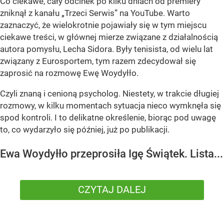
Co ciekawe, cały odcinek po kilku dniach od premiery
zniknął z kanału „Trzeci Serwis” na YouTube. Warto
zaznaczyć, że wielokrotnie pojawiały się w tym miejscu
ciekawe treści, w głównej mierze związane z działalnością
autora pomysłu, Lecha Sidora. Były tenisista, od wielu lat
związany z Eurosportem, tym razem zdecydował się
zaprosić na rozmowę Ewę Woydyłło.
Czyli znaną i cenioną psycholog. Niestety, w trakcie długiej
rozmowy, w kilku momentach sytuacja nieco wymknęła się
spod kontroli. I to delikatne określenie, biorąc pod uwagę
to, co wydarzyło się później, już po publikacji.
Ewa Woydyłło przeprosiła Igę Świątek. Lista...
CZYTAJ DALEJ