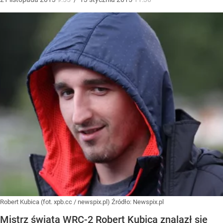
Robert Kubica (fot. xpb.cc / newspix.pl)
Źródło:
Newspix.pl
Mistrz świata WRC-2 Robert Kubica znalazł się