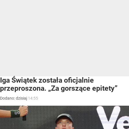
Iga Świątek została oficjalnie
przeproszona. „Za gorszące epitety”
Dodano:
dzisiaj
14:55