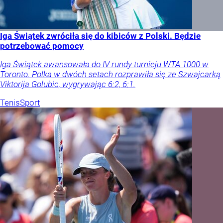
Iga Świątek zwróciła się do kibiców z Polski. Będzie
potrzebować pomocy
Iga Świątek awansowała do IV rundy turnieju WTA 1000 w
Toronto. Polka w dwóch setach rozprawiła się ze Szwajcarką
Viktorija Golubic, wygrywając 6:2, 6:1.
Tenis
Sport