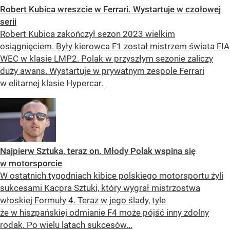
Robert Kubica wreszcie w Ferrari. Wystartuje w czołowej
serii
Robert Kubica zakończył sezon 2023 wielkim
osiągnięciem. Były kierowca F1 został mistrzem świata FIA
WEC w klasie LMP2. Polak w przyszłym sezonie zaliczy
duży awans. Wystartuje w prywatnym zespole Ferrari
w elitarnej klasie Hypercar.
Najpierw Sztuka, teraz on. Młody Polak wspina się
w motorsporcie
W ostatnich tygodniach kibice polskiego motorsportu żyli
sukcesami Kacpra Sztuki, który wygrał mistrzostwa
włoskiej Formuły 4. Teraz w jego ślady, tyle
że w hiszpańskiej odmianie F4 może pójść inny zdolny
rodak. Po wielu latach sukcesów...