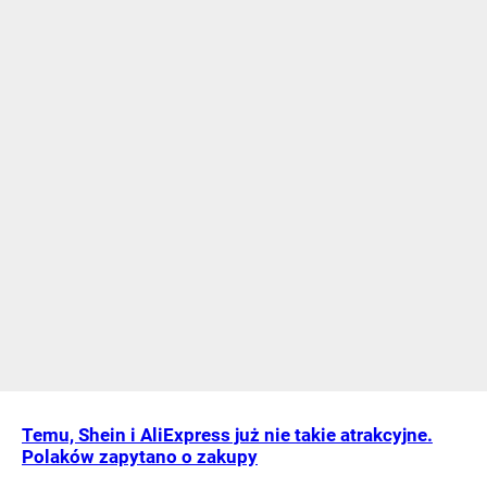
Temu, Shein i AliExpress już nie takie atrakcyjne.
Polaków zapytano o zakupy