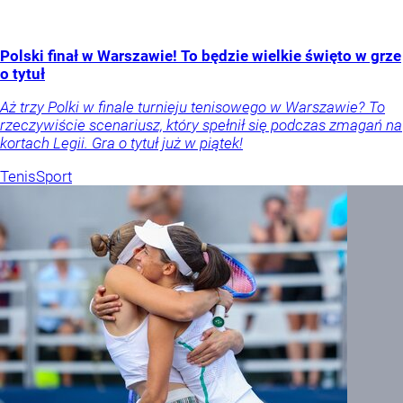
Polski finał w Warszawie! To będzie wielkie święto w grze
o tytuł
Aż trzy Polki w finale turnieju tenisowego w Warszawie? To
rzeczywiście scenariusz, który spełnił się podczas zmagań na
kortach Legii. Gra o tytuł już w piątek!
Tenis
Sport