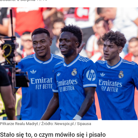
Piłkarze Realu Madryt
/ Źródło:
Newspix.pl
/
Sipausa
Stało się to, o czym mówiło się i pisało