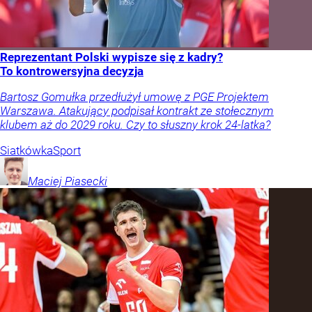
Reprezentant Polski wypisze się z kadry?
To kontrowersyjna decyzja
Bartosz Gomułka przedłużył umowę z PGE Projektem
Warszawa. Atakujący podpisał kontrakt ze stołecznym
klubem aż do 2029 roku. Czy to słuszny krok 24-latka?
Siatkówka
Sport
Maciej
Piasecki