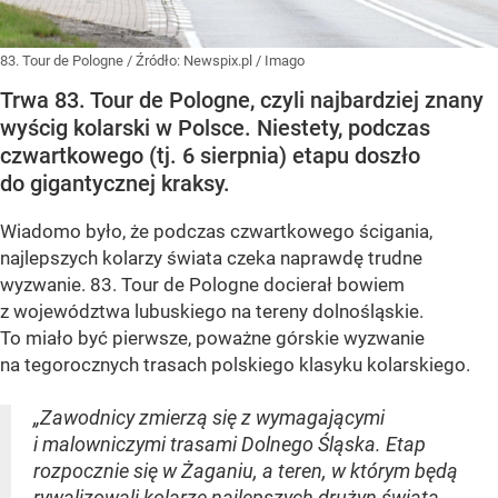
83. Tour de Pologne
/ Źródło:
Newspix.pl
/
Imago
Trwa 83. Tour de Pologne, czyli najbardziej znany
wyścig kolarski w Polsce. Niestety, podczas
czwartkowego (tj. 6 sierpnia) etapu doszło
do gigantycznej kraksy.
Wiadomo było, że podczas czwartkowego ścigania,
najlepszych kolarzy świata czeka naprawdę trudne
wyzwanie. 83. Tour de Pologne docierał bowiem
z województwa lubuskiego na tereny dolnośląskie.
To miało być pierwsze, poważne górskie wyzwanie
na tegorocznych trasach polskiego klasyku kolarskiego.
„Zawodnicy zmierzą się z wymagającymi
i malowniczymi trasami Dolnego Śląska. Etap
rozpocznie się w Żaganiu, a teren, w którym będą
rywalizowali kolarze najlepszych drużyn świata,