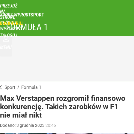
PRZEJDŹ
NA
SPORT WPROST
STRONĘ
GŁÓWNĄ
UBSKRYBUJ
FORMUŁA 1
WPROST.PL
ZALOGUJ
MENU
Sport
/
Formuła 1
Max Verstappen rozgromił finansowo
konkurencję. Takich zarobków w F1
nie miał nikt
Dodano:
3
grudnia
2023
20:46