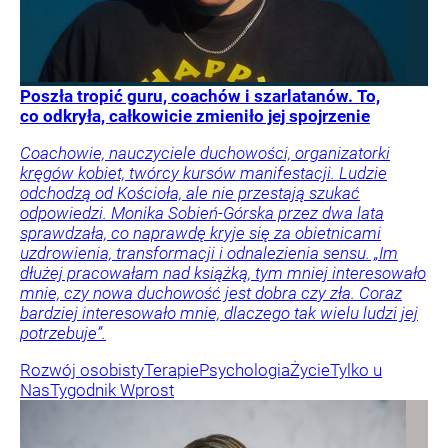
Poszła tropić guru, coachów i szarlatanów. To,
co odkryła, całkowicie zmieniło jej spojrzenie
Coachowie, nauczyciele duchowości, organizatorki
kręgów kobiet, twórcy kursów manifestacji. Ludzie
odchodzą od Kościoła, ale nie przestają szukać
odpowiedzi. Monika Sobień-Górska przez dwa lata
sprawdzała, co naprawdę kryje się za obietnicami
uzdrowienia, transformacji i odnalezienia sensu. „Im
dłużej pracowałam nad książką, tym mniej interesowało
mnie, czy nowa duchowość jest dobra czy zła. Coraz
bardziej interesowało mnie, dlaczego tak wielu ludzi jej
potrzebuje”.
Rozwój osobisty
Terapie
Psychologia
Życie
Tylko u
Nas
Tygodnik Wprost