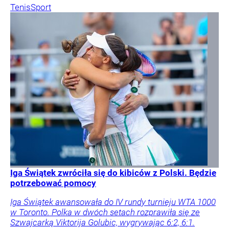
Tenis
Sport
Iga Świątek zwróciła się do kibiców z Polski. Będzie
potrzebować pomocy
Iga Świątek awansowała do IV rundy turnieju WTA 1000
w Toronto. Polka w dwóch setach rozprawiła się ze
Szwajcarką Viktorija Golubic, wygrywając 6:2, 6:1.