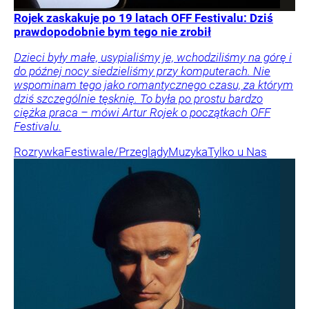
Rojek zaskakuje po 19 latach OFF Festivalu: Dziś
prawdopodobnie bym tego nie zrobił
Dzieci były małe, usypialiśmy je, wchodziliśmy na górę i
do późnej nocy siedzieliśmy przy komputerach. Nie
wspominam tego jako romantycznego czasu, za którym
dziś szczególnie tęsknię. To była po prostu bardzo
ciężka praca – mówi Artur Rojek o początkach OFF
Festivalu.
Rozrywka
Festiwale/Przeglądy
Muzyka
Tylko u Nas