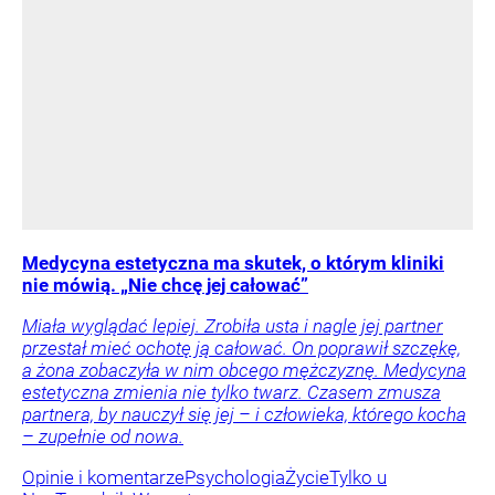
Medycyna estetyczna ma skutek, o którym kliniki
nie mówią. „Nie chcę jej całować”
Miała wyglądać lepiej. Zrobiła usta i nagle jej partner
przestał mieć ochotę ją całować. On poprawił szczękę,
a żona zobaczyła w nim obcego mężczyznę. Medycyna
estetyczna zmienia nie tylko twarz. Czasem zmusza
partnera, by nauczył się jej – i człowieka, którego kocha
– zupełnie od nowa.
Opinie i komentarze
Psychologia
Życie
Tylko u