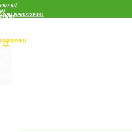
PRZEJDŹ
Udostępnij
0
Skomentuj
NA
SPORT WPROST
STRONĘ
GŁÓWNĄ
PIŁKA NOŻNA
SIATKÓWKA
TENIS
LEKKOATLETYKA
SKOKI NARCIAR
Farmacja: wzrost pod presją. co czeka branżę do 
WPROST.PL
SUBSKRYBUJ
dodaj
ZALOGUJ
Wróbel: Wywiad z Woydyłło o Idze Świątek obnaży
SZUKAJ
MENU
dodaj
Real Madryt właśnie pobił rekord transferowy! For
dodaj