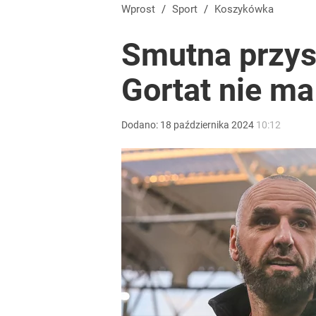
FC Barcelona pożałowała rozstania z Robertem L
Wprost
/
Sport
/
Koszykówka
Smutna przys
dodaj
Gortat nie ma
Nawrocki ma szansę na drugą kadencję? Tak ocenil
Dodano:
18
października
2024
10:12
10
Szokująca śmierć wstrząsnęła polskim futbolem. 
dodaj