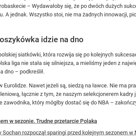
Eurobaskecie – Wydawałoby się, że po dwóch dużych suk
odu. A jednak. Wszystko stoi, nie ma żadnych innowacji,
koszykówka idzie na dno
polskiej siatkówki, która rozwija się po kolejnych sukce
a liga nie stała się silniejsza, a mieliśmy jeden z najw
a dno – podkreślił.
urolidze. Nawet jeżeli są, siedzą na ławce. Nie ma pr
leniową, łącznie z tym, że naszym selekcjonerem kadry je
e zawodnika, który mógłby dostać się do NBA – zakończy
m w sezonie. Trudne przetarcie Polaka
 Sochan rozpoczął sparingi przed kolejnym sezonem w N