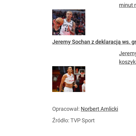
minut n
Jeremy Sochan z deklaracją ws. gr
Jeremy
koszyk
Opracował:
Norbert Amlicki
Źródło:
TVP Sport