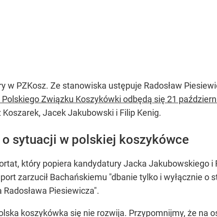
ory w PZKosz. Ze stanowiska ustępuje Radosław Piesiewic
 Polskiego Związku Koszykówki odbędą się 21 październ
 Koszarek, Jacek Jakubowski i Filip Kenig.
 o sytuacji w polskiej koszykówce
ortat, który popiera kandydatury Jacka Jakubowskiego i 
rt zarzucił Bachańskiemu "dbanie tylko i wyłącznie o s
 Radosława Piesiewicza".
ka koszykówka się nie rozwija. Przypomnijmy, że na ost