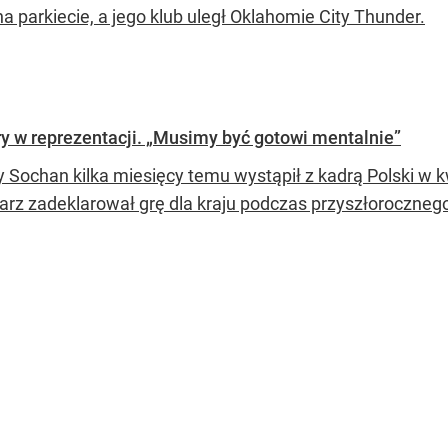
a parkiecie, a jego klub uległ Oklahomie City Thunder.
y w reprezentacji. „Musimy być gotowi mentalnie”
 Sochan kilka miesięcy temu wystąpił z kadrą Polski w k
arz zadeklarował grę dla kraju podczas przyszłoroczneg