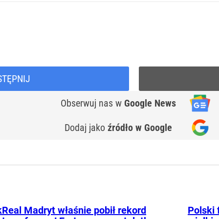
STĘPNIJ
Obserwuj nas
w
Google News
Dodaj jako
źródło w Google
k
Real Madryt właśnie pobił rekord
Polski 