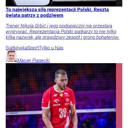
To największa siła reprezentacji Polski. Reszta
świata patrzy z podziwem
Trener Nikola Grbić i jego podopieczni nie przestają
wygrywać. Reprezentacja Polski siatkarzy to nie tylko
kilka nazwisk, ale prawdziwy zespół i grono bohaterów.
Siatkówka
Sport
Tylko u Nas
Maciej
Piasecki