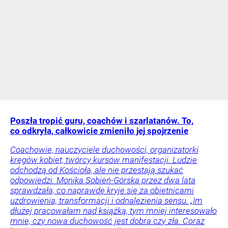
Poszła tropić guru, coachów i szarlatanów. To,
co odkryła, całkowicie zmieniło jej spojrzenie
Coachowie, nauczyciele duchowości, organizatorki
kręgów kobiet, twórcy kursów manifestacji. Ludzie
odchodzą od Kościoła, ale nie przestają szukać
odpowiedzi. Monika Sobień-Górska przez dwa lata
sprawdzała, co naprawdę kryje się za obietnicami
uzdrowienia, transformacji i odnalezienia sensu. „Im
dłużej pracowałam nad książką, tym mniej interesowało
mnie, czy nowa duchowość jest dobra czy zła. Coraz