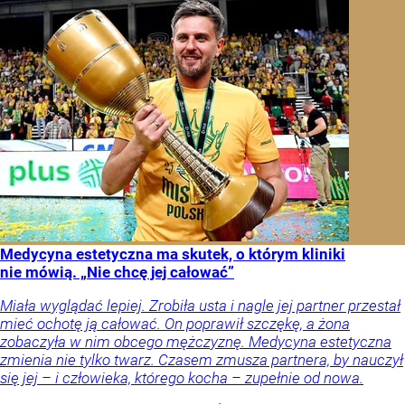
Medycyna estetyczna ma skutek, o którym kliniki
nie mówią. „Nie chcę jej całować”
Miała wyglądać lepiej. Zrobiła usta i nagle jej partner przestał
mieć ochotę ją całować. On poprawił szczękę, a żona
zobaczyła w nim obcego mężczyznę. Medycyna estetyczna
zmienia nie tylko twarz. Czasem zmusza partnera, by nauczył
się jej – i człowieka, którego kocha – zupełnie od nowa.