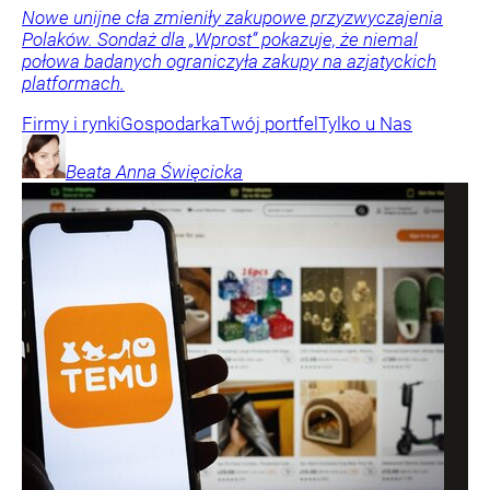
Nowe unijne cła zmieniły zakupowe przyzwyczajenia
Polaków. Sondaż dla „Wprost” pokazuje, że niemal
połowa badanych ograniczyła zakupy na azjatyckich
platformach.
Firmy i rynki
Gospodarka
Twój portfel
Tylko u Nas
Beata Anna
Święcicka