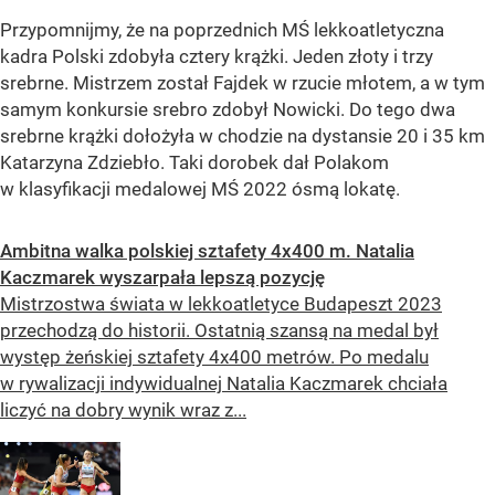
Przypomnijmy, że na poprzednich MŚ lekkoatletyczna
kadra Polski zdobyła cztery krążki. Jeden złoty i trzy
srebrne. Mistrzem został Fajdek w rzucie młotem, a w tym
samym konkursie srebro zdobył Nowicki. Do tego dwa
srebrne krążki dołożyła w chodzie na dystansie 20 i 35 km
Katarzyna Zdziebło. Taki dorobek dał Polakom
w klasyfikacji medalowej MŚ 2022 ósmą lokatę.
Ambitna walka polskiej sztafety 4x400 m. Natalia
Kaczmarek wyszarpała lepszą pozycję
Mistrzostwa świata w lekkoatletyce Budapeszt 2023
przechodzą do historii. Ostatnią szansą na medal był
występ żeńskiej sztafety 4x400 metrów. Po medalu
w rywalizacji indywidualnej Natalia Kaczmarek chciała
liczyć na dobry wynik wraz z...