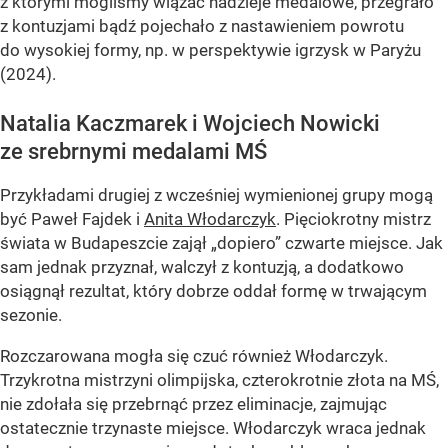
z którymi mogliśmy wiązać nadzieje medalowe, przegrało
z kontuzjami bądź pojechało z nastawieniem powrotu
do wysokiej formy, np. w perspektywie igrzysk w Paryżu
(2024).
Natalia Kaczmarek i Wojciech Nowicki
ze srebrnymi medalami MŚ
Przykładami drugiej z wcześniej wymienionej grupy mogą
być Paweł Fajdek i
Anita Włodarczyk
. Pięciokrotny mistrz
świata w Budapeszcie zajął „dopiero” czwarte miejsce. Jak
sam jednak przyznał, walczył z kontuzją, a dodatkowo
osiągnął rezultat, który dobrze oddał formę w trwającym
sezonie.
Rozczarowana mogła się czuć również Włodarczyk.
Trzykrotna mistrzyni olimpijska, czterokrotnie złota na MŚ,
nie zdołała się przebrnąć przez eliminacje, zajmując
ostatecznie trzynaste miejsce. Włodarczyk wraca jednak