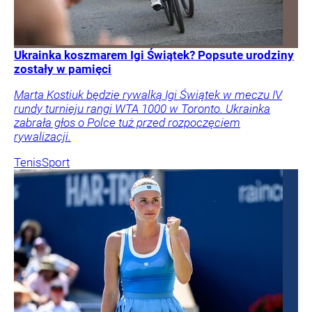
Ukrainka koszmarem Igi Świątek? Popsute urodziny
zostały w pamięci
Marta Kostiuk będzie rywalką Igi Świątek w meczu IV
rundy turnieju rangi WTA 1000 w Toronto. Ukrainka
zabrała głos o Polce tuż przed rozpoczęciem
rywalizacji.
Tenis
Sport