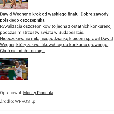
Dawid Wegner o krok od wąskiego finału. Dobre zawody
polskiego oszczepnika
Rywalizacja oszczepników to jedna z ostatnich konkurencji
podczas mistrzostw świata w Budapeszcie.
Nieoczekiwanie miłą niespodziankę kibicom sprawił Dawid
Wegner, który zakwalifikował się do konkursu głównego.
Choć nie udało mu się...
Opracował:
Maciej Piasecki
Źródło:
WPROST.pl