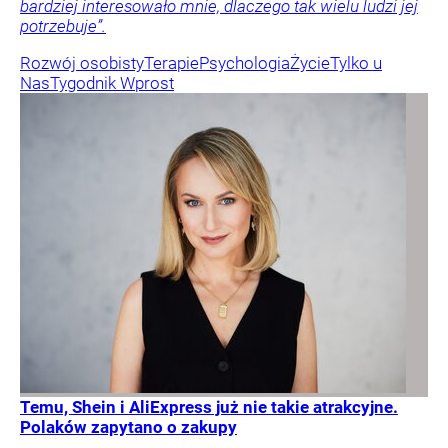
bardziej interesowało mnie, dlaczego tak wielu ludzi jej
potrzebuje”.
Rozwój osobisty
Terapie
Psychologia
Życie
Tylko u
Nas
Tygodnik Wprost
Temu, Shein i AliExpress już nie takie atrakcyjne.
Polaków zapytano o zakupy