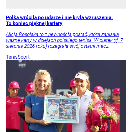
Polka wróciła po udarze i nie kryła wzruszenia.
To koniec pięknej kariery
Alicja Rosolska to z pewnością postać, która zapisała
ważne karty w dziejach polskiego tenisa. W piątek (tj. 7
sierpnia 2026 roku) rozegrała swój ostatni mecz.
Tenis
Sport