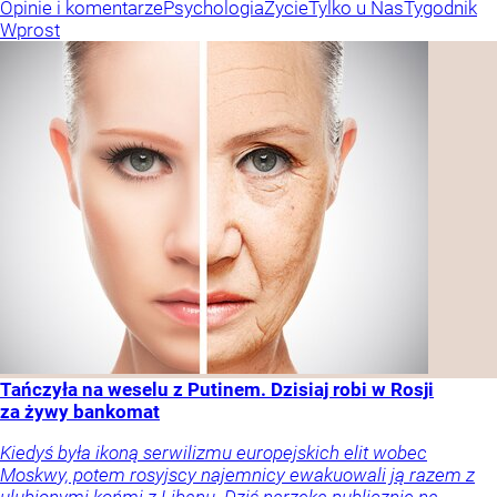
Opinie i komentarze
Psychologia
Życie
Tylko u Nas
Tygodnik
Wprost
Tańczyła na weselu z Putinem. Dzisiaj robi w Rosji
za żywy bankomat
Kiedyś była ikoną serwilizmu europejskich elit wobec
Moskwy, potem rosyjscy najemnicy ewakuowali ją razem z