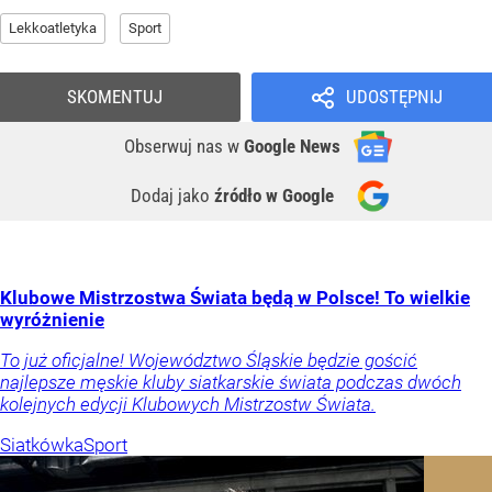
Lekkoatletyka
Sport
SKOMENTUJ
UDOSTĘPNIJ
Obserwuj nas
w
Google News
Dodaj jako
źródło w Google
Klubowe Mistrzostwa Świata będą w Polsce! To wielkie
wyróżnienie
To już oficjalne! Województwo Śląskie będzie gościć
najlepsze męskie kluby siatkarskie świata podczas dwóch
kolejnych edycji Klubowych Mistrzostw Świata.
Siatkówka
Sport