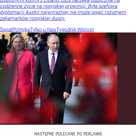
ulubionymi końmi z Libanu. Dziś narzeka publicznie na
codzienne życie na rosyjskiej prowincji. Była szefowa
dyplomacji Austrii najwyraźniej nie może pojąć rozumem
zakamarków rosyjskiej duszy.
Świat
Polityka
Tylko u Nas
Tygodnik Wprost