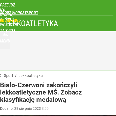
PRZEJDŹ
NA
SPORT WPROST
STRONĘ
GŁÓWNĄ
UBSKRYBUJ
LEKKOATLETYKA
WPROST.PL
ZALOGUJ
MENU
Sport
/
Lekkoatletyka
Biało-Czerwoni zakończyli
lekkoatletyczne MŚ. Zobacz
klasyfikację medalową
Dodano:
28
sierpnia
2023
8:59