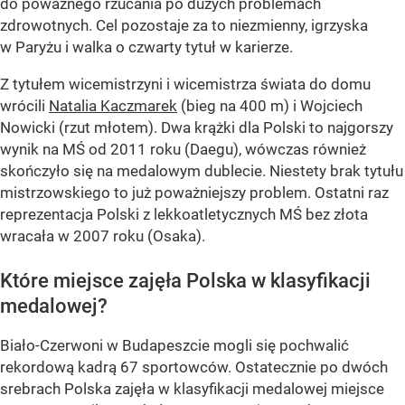
do poważnego rzucania po dużych problemach
zdrowotnych. Cel pozostaje za to niezmienny, igrzyska
w Paryżu i walka o czwarty tytuł w karierze.
Z tytułem wicemistrzyni i wicemistrza świata do domu
wrócili
Natalia Kaczmarek
(bieg na 400 m) i Wojciech
Nowicki (rzut młotem). Dwa krążki dla Polski to najgorszy
wynik na MŚ od 2011 roku (Daegu), wówczas również
skończyło się na medalowym dublecie. Niestety brak tytułu
mistrzowskiego to już poważniejszy problem. Ostatni raz
reprezentacja Polski z lekkoatletycznych MŚ bez złota
wracała w 2007 roku (Osaka).
Które miejsce zajęła Polska w klasyfikacji
medalowej?
Biało-Czerwoni w Budapeszcie mogli się pochwalić
rekordową kadrą 67 sportowców. Ostatecznie po dwóch
srebrach Polska zajęła w klasyfikacji medalowej miejsce