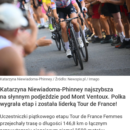
Katarzyna Niewiadoma-Phinney
/ Źródło:
Newspix.pl
/
Imago
Katarzyna Niewiadoma-Phinney najszybsza
na słynnym podjeździe pod Mont Ventoux. Polka
wygrała etap i została liderką Tour de France!
Uczestniczki piątkowego etapu Tour de France Femmes
przejechały trasę o długości 146,8 km o łącznym