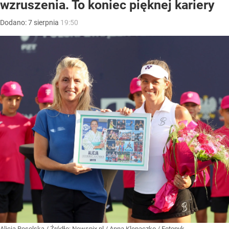
wzruszenia. To koniec pięknej kariery
Dodano:
7
sierpnia
19:50
Alicja Rosolska
/ Źródło:
Newspix.pl
/
Anna Klepaczko / Fotopyk