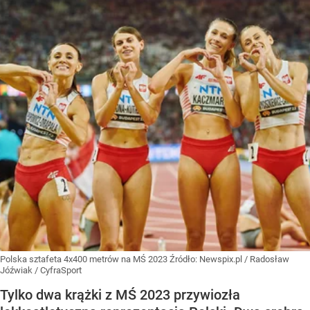
Polska sztafeta 4x400 metrów na MŚ 2023
Źródło:
Newspix.pl
/
Radosław
Jóźwiak / CyfraSport
Tylko dwa krążki z MŚ 2023 przywiozła