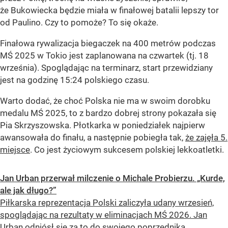
że Bukowiecka będzie miała w finałowej batalii lepszy tor
od Paulino. Czy to pomoże? To się okaże.
Finałowa rywalizacja biegaczek na 400 metrów podczas
MŚ 2025 w Tokio jest zaplanowana na czwartek (tj. 18
września). Spoglądając na terminarz, start przewidziany
jest na godzinę 15:24 polskiego czasu.
Warto dodać, że choć Polska nie ma w swoim dorobku
medalu MŚ 2025, to z bardzo dobrej strony pokazała się
Pia Skrzyszowska. Płotkarka w poniedziałek najpierw
awansowała do finału, a następnie pobiegła tak,
że zajęła 5.
miejsce
. Co jest życiowym sukcesem polskiej lekkoatletki.
Jan Urban przerwał milczenie o Michale Probierzu. „Kurde,
ale jak długo?”
Piłkarska reprezentacja Polski zaliczyła udany wrzesień,
spoglądając na rezultaty w eliminacjach MŚ 2026. Jan
Urban odniósł się za to do swojego poprzednika.