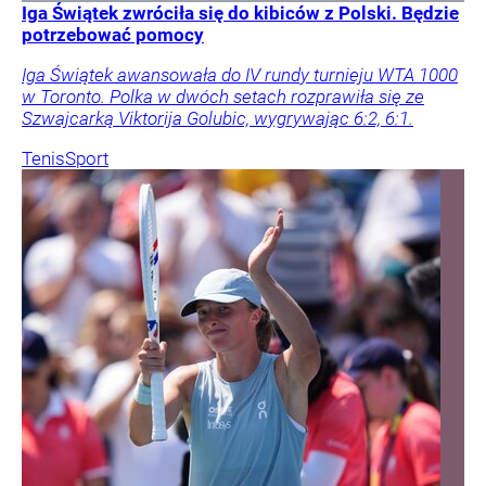
Iga Świątek zwróciła się do kibiców z Polski. Będzie
potrzebować pomocy
Iga Świątek awansowała do IV rundy turnieju WTA 1000
w Toronto. Polka w dwóch setach rozprawiła się ze
Szwajcarką Viktorija Golubic, wygrywając 6:2, 6:1.
Tenis
Sport