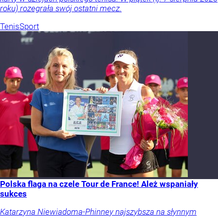
roku) rozegrała swój ostatni mecz.
Tenis
Sport
Polska flaga na czele Tour de France! Ależ wspaniały
sukces
Katarzyna Niewiadoma-Phinney najszybsza na słynnym