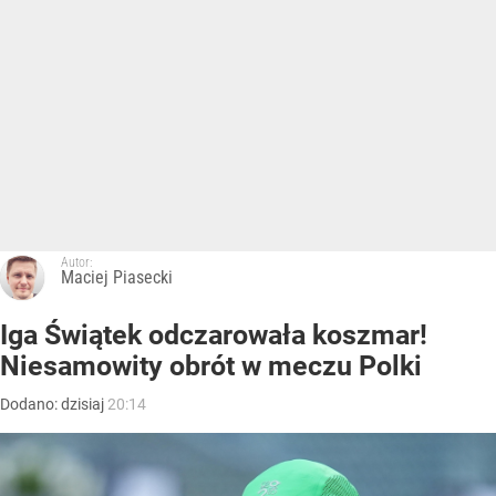
Autor:
Maciej Piasecki
Iga Świątek odczarowała koszmar!
Niesamowity obrót w meczu Polki
Dodano:
dzisiaj
20:14