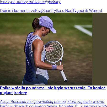
lecz tych, którzy mówią najgłośniej.
Opinie i komentarze
Kraj
Sport
Tylko u Nas
Tygodnik Wprost
Polka wróciła po udarze i nie kryła wzruszenia. To koniec
pięknej kariery
Alicja Rosolska to z pewnością postać, która zapisała ważne
karty w dziejach polskiego tenisa. W piątek (tj. 7 sierpnia 2026