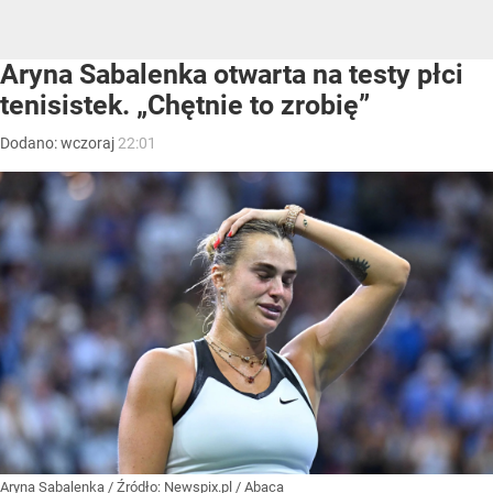
Aryna Sabalenka otwarta na testy płci
tenisistek. „Chętnie to zrobię”
Dodano:
wczoraj
22:01
Aryna Sabalenka
/ Źródło:
Newspix.pl
/
Abaca