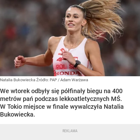
Natalia Bukowiecka
Źródło:
PAP
/
Adam Warżawa
We wtorek odbyły się półfinały biegu na 400
metrów pań podczas lekkoatletycznych MŚ.
W Tokio miejsce w finale wywalczyła Natalia
Bukowiecka.