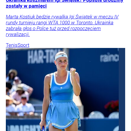
Ukrainka koszmarem Igi Świątek? Popsute urodziny
zostały w pamięci
Marta Kostiuk będzie rywalką Igi Świątek w meczu IV
rundy turnieju rangi WTA 1000 w Toronto. Ukrainka
zabrała głos o Polce tuż przed rozpoczęciem
rywalizacji.
Tenis
Sport