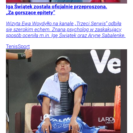
Iga Świątek została oficjalnie przeproszona.
„Za gorszące epitety”
Wizyta Ewa Woydyłło na kanale „Trzeci Serwis” odbiła
się szerokim echem. Znana psycholog w zaskakujący
sposób oceniła m.in. Igę Świątek oraz Arynę Sabalenkę.
Tenis
Sport