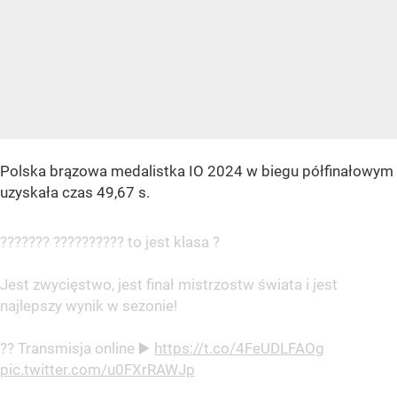
Polska brązowa medalistka IO 2024 w biegu półfinałowym
uzyskała czas 49,67 s.
??????? ?????????? to jest klasa ?
Jest zwycięstwo, jest finał mistrzostw świata i jest
najlepszy wynik w sezonie!
?? Transmisja online ▶️
https://t.co/4FeUDLFAOg
pic.twitter.com/u0FXrRAWJp