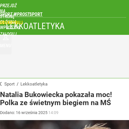
PRZEJDŹ
NA
SPORT WPROST
STRONĘ
GŁÓWNĄ
UBSKRYBUJ
LEKKOATLETYKA
WPROST.PL
ZALOGUJ
MENU
Sport
/
Lekkoatletyka
Natalia Bukowiecka pokazała moc!
Polka ze świetnym biegiem na MŚ
Dodano:
16
września
2025
14:09