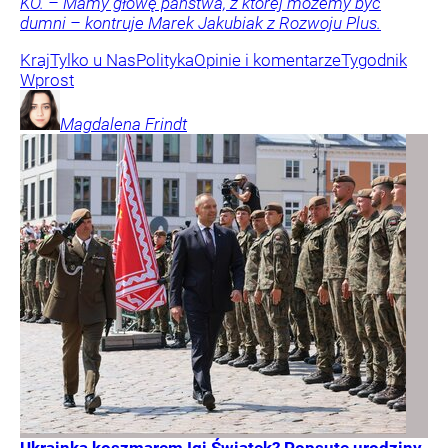
KO. – Mamy głowę państwa, z której możemy być
dumni – kontruje Marek Jakubiak z Rozwoju Plus.
Kraj
Tylko u Nas
Polityka
Opinie i komentarze
Tygodnik
Wprost
Magdalena
Frindt