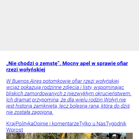
„Nie chodzi o zemstę”. Mocny apel w sprawie ofiar
rzezi wołyńskiej
W Buenos Aires potomkowie ofiar rzezi wołyńskiej
wciąż pokazują rodzinne zdjęcia i listy, wspominając
bliskich zamordowanych z niezwykłym okrucieństwem.
Ich dramat przypomina, że dla wielu rodzin Wołyń nie
jest historią zamkniętą, lecz bolesną raną, która do dziś
nie została zagojona.
Kraj
Polityka
Opinie i komentarze
Tylko u Nas
Tygodnik
Wprost