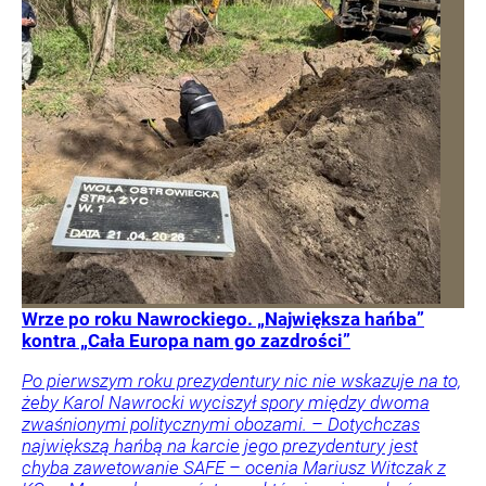
Wrze po roku Nawrockiego. „Największa hańba”
kontra „Cała Europa nam go zazdrości”
Po pierwszym roku prezydentury nic nie wskazuje na to,
żeby Karol Nawrocki wyciszył spory między dwoma
zwaśnionymi politycznymi obozami. – Dotychczas
największą hańbą na karcie jego prezydentury jest
chyba zawetowanie SAFE – ocenia Mariusz Witczak z