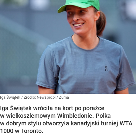
Iga Świątek
/ Źródło:
Newspix.pl
/
Zuma
Iga Świątek wróciła na kort po porażce
w wielkoszlemowym Wimbledonie. Polka
w dobrym stylu otworzyła kanadyjski turniej WTA
1000 w Toronto.