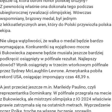
będzie tą, która obroni honor polskiej drużyny?
Z pewnością właśnie ona dokonała tego podczas
ubiegłorocznej rywalizacji olimpijskiej. Wówczas
wspomniany, brązowy medal, był jednym
z lekkoatletycznych aren, który do Polski przywiozła polska
ekipa.
Nie ulega wątpliwości, że walka o medal będzie bardzo
wymagająca. Konkurentki są wyjątkowo mocne
i Bukowiecka zapewne będzie musiała jeszcze bardziej
podkręcić osiągnięty w półfinale rezultat. Najlepszy
dowód? Wynik osiągnięty w trzecim wtorkowym półfinale
przez Sydney McLaughlin-Levrone. Amerykanka pobiła
rekord USA, osiągając imponujący czas 48,39 s.
A jest przecież jeszcze m.in. Marileidy Paulino, czyli
reprezentantka Dominikany. W półfinale przegrała na mecie
z Bukowiecką, ale mistrzyni olimpijska z IO 2024 właściwie
prawie zatrzymała się na ostatnich metrach. Wyprzedzenie
przez Polkę, trochę na własne życzenie, sprawiło,