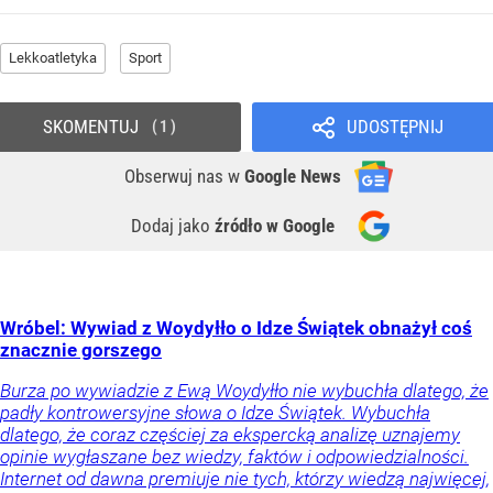
Lekkoatletyka
Sport
SKOMENTUJ
UDOSTĘPNIJ
1
Obserwuj nas
w
Google News
Dodaj jako
źródło w Google
Wróbel: Wywiad z Woydyłło o Idze Świątek obnażył coś
znacznie gorszego
Burza po wywiadzie z Ewą Woydyłło nie wybuchła dlatego, że
padły kontrowersyjne słowa o Idze Świątek. Wybuchła
dlatego, że coraz częściej za ekspercką analizę uznajemy
opinie wygłaszane bez wiedzy, faktów i odpowiedzialności.
Internet od dawna premiuje nie tych, którzy wiedzą najwięcej,