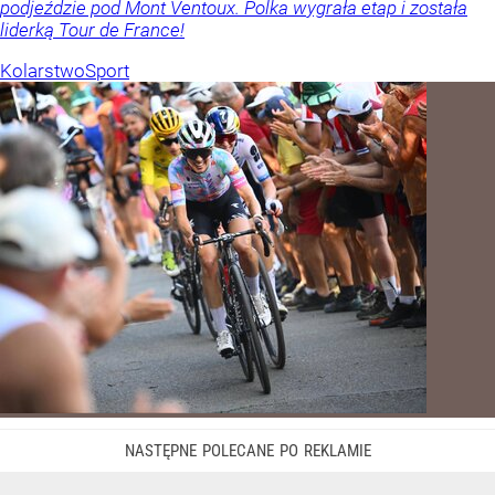
podjeździe pod Mont Ventoux. Polka wygrała etap i została
liderką Tour de France!
Kolarstwo
Sport