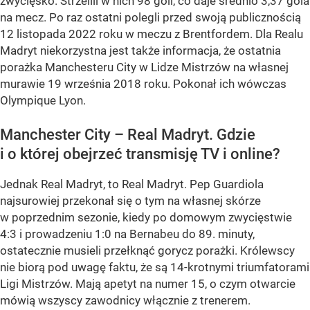
zwycięsko. Strzelili w nich 98 goli, co daje średnio 3,37 gola
na mecz. Po raz ostatni polegli przed swoją publicznością
12 listopada 2022 roku w meczu z Brentfordem. Dla Realu
Madryt niekorzystna jest także informacja, że ostatnia
porażka Manchesteru City w Lidze Mistrzów na własnej
murawie 19 września 2018 roku. Pokonał ich wówczas
Olympique Lyon.
Manchester City – Real Madryt. Gdzie
i o której obejrzeć transmisję TV i online?
Jednak Real Madryt, to Real Madryt. Pep Guardiola
najsurowiej przekonał się o tym na własnej skórze
w poprzednim sezonie, kiedy po domowym zwycięstwie
4:3 i prowadzeniu 1:0 na Bernabeu do 89. minuty,
ostatecznie musieli przełknąć gorycz porażki. Królewscy
nie biorą pod uwagę faktu, że są 14-krotnymi triumfatorami
Ligi Mistrzów. Mają apetyt na numer 15, o czym otwarcie
mówią wszyscy zawodnicy włącznie z trenerem.