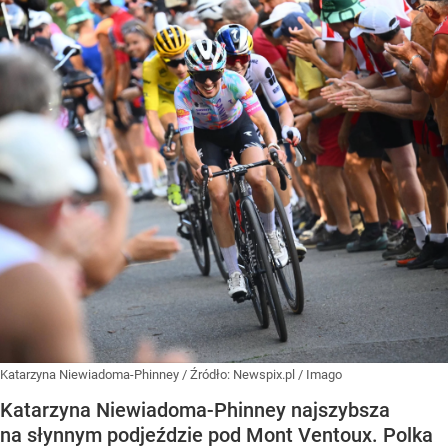
Katarzyna Niewiadoma-Phinney
/ Źródło:
Newspix.pl
/
Imago
Katarzyna Niewiadoma-Phinney najszybsza
na słynnym podjeździe pod Mont Ventoux. Polka