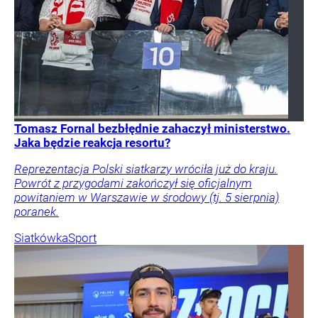
Tomasz Fornal bezbłędnie zahaczył ministerstwo.
Jaka będzie reakcja resortu?
Reprezentacja Polski siatkarzy wróciła już do kraju.
Powrót z przygodami zakończył się oficjalnym
powitaniem w Warszawie w środowy (tj. 5 sierpnia)
poranek.
Siatkówka
Sport