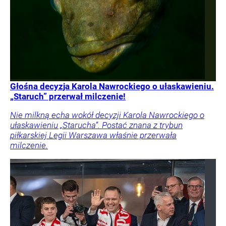
Głośna decyzja Karola Nawrockiego o ułaskawieniu.
„Staruch” przerwał milczenie!
Nie milkną echa wokół decyzji Karola Nawrockiego o
ułaskawieniu „Starucha”. Postać znana z trybun
piłkarskiej Legii Warszawa właśnie przerwała
milczenie.