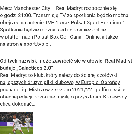
Mecz Manchester City – Real Madryt rozpocznie się
o godz. 21:00. Transmisję TV ze spotkania będzie można
obejrzeć na antenie TVP 1 oraz Polsat Sport Premium 1.
Spotkanie będzie można śledzić również online
w platformach Polsat Box Go i Canal+Online, a także
na stronie sport.tvp.pl.
Od tych nazwisk może zawrócić się w głowie. Real Madryt
buduje „Galacticos 2.0”
Real Madryt to klub, który należy do ścisłej czołówki
najlepszych drużyn piłki klubowej w Europie. Obrońcy
pucharu Ligi Mistrzów z sezonu 2021/22 i półfinaliści jej
obecnej edycji poważnie myślą o przyszłości. Królewscy
chcą dokonać...