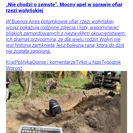
„Nie chodzi o zemstę”. Mocny apel w sprawie ofiar
rzezi wołyńskiej
W Buenos Aires potomkowie ofiar rzezi wołyńskiej
wciąż pokazują rodzinne zdjęcia i listy, wspominając
bliskich zamordowanych z niezwykłym okrucieństwem.
Ich dramat przypomina, że dla wielu rodzin Wołyń nie
jest historią zamkniętą, lecz bolesną raną, która do dziś
nie została zagojona.
Kraj
Polityka
Opinie i komentarze
Tylko u Nas
Tygodnik
Wprost