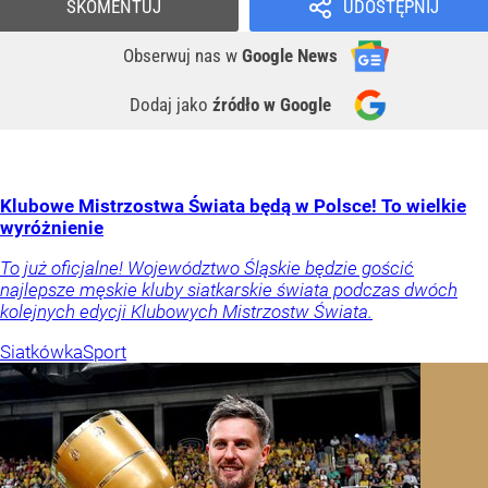
SKOMENTUJ
UDOSTĘPNIJ
Obserwuj nas
w
Google News
Dodaj jako
źródło w Google
Klubowe Mistrzostwa Świata będą w Polsce! To wielkie
wyróżnienie
To już oficjalne! Województwo Śląskie będzie gościć
najlepsze męskie kluby siatkarskie świata podczas dwóch
kolejnych edycji Klubowych Mistrzostw Świata.
Siatkówka
Sport