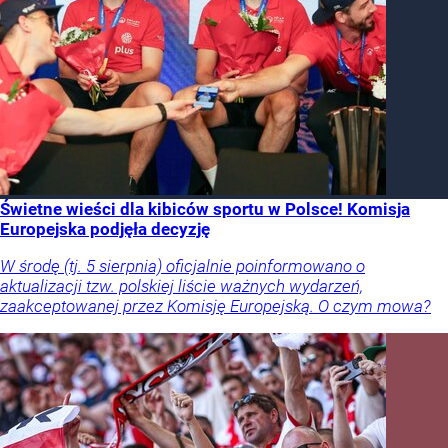
Świetne wieści dla kibiców sportu w Polsce! Komisja
Europejska podjęła decyzję
W środę (tj. 5 sierpnia) oficjalnie poinformowano o
aktualizacji tzw. polskiej liście ważnych wydarzeń,
zaakceptowanej przez Komisję Europejską. O czym mowa?