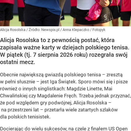
Alicja Rosolska
/ Źródło:
Newspix.pl
/
Anna Klepaczko / Fotopyk
Alicja Rosolska to z pewnością postać, która
zapisała ważne karty w dziejach polskiego tenisa.
W piątek (tj. 7 sierpnia 2026 roku) rozegrała swój
ostatni mecz.
Obecnie największą gwiazdą polskiego tenisa – zresztą
w pełni słusznie – jest Iga Świątek. Sporo mówi się i pisze
również o innych singlistkach: Magdzie Linette, Mai
Chwalińskiej czy Magdalenie Fręch. Trzeba jednak przyznać,
że pod względem gry podwójnej, Alicja Rosolska –
na przestrzeni lat – przetarła wiele zatartych szlaków
dla polskich tenisistek.
Docierając do wielu sukcesów, na czele z finałem US Open