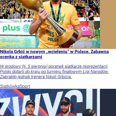
Nikola Grbić w nowym „wcieleniu” w Polsce. Zabawna
scenka z siatkarzami
W środowy (tj. 5 sierpnia) poranek siatkarze reprezentacji
Polski dotarli do kraju po turnieju finałowym Ligi Narodów.
Zabrakło jednak trenera Nikoli Grbicia.
Siatkówka
Sport