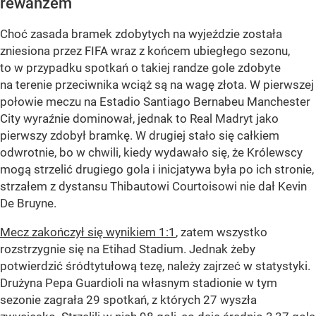
rewanżem
Choć zasada bramek zdobytych na wyjeździe została
zniesiona przez FIFA wraz z końcem ubiegłego sezonu,
to w przypadku spotkań o takiej randze gole zdobyte
na terenie przeciwnika wciąż są na wagę złota. W pierwszej
połowie meczu na Estadio Santiago Bernabeu Manchester
City wyraźnie dominował, jednak to Real Madryt jako
pierwszy zdobył bramkę. W drugiej stało się całkiem
odwrotnie, bo w chwili, kiedy wydawało się, że Królewscy
mogą strzelić drugiego gola i inicjatywa była po ich stronie,
strzałem z dystansu Thibautowi Courtoisowi nie dał Kevin
De Bruyne.
Mecz zakończył się wynikiem 1:1
, zatem wszystko
rozstrzygnie się na Etihad Stadium. Jednak żeby
potwierdzić śródtytułową tezę, należy zajrzeć w statystyki.
Drużyna Pepa Guardioli na własnym stadionie w tym
sezonie zagrała 29 spotkań, z których 27 wyszła