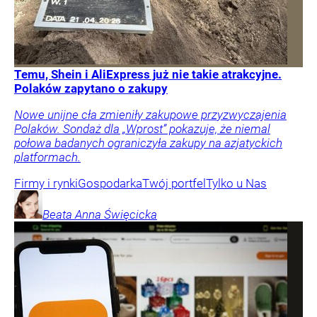
Temu, Shein i AliExpress już nie takie atrakcyjne.
Polaków zapytano o zakupy
Nowe unijne cła zmieniły zakupowe przyzwyczajenia
Polaków. Sondaż dla „Wprost” pokazuje, że niemal
połowa badanych ograniczyła zakupy na azjatyckich
platformach.
Firmy i rynki
Gospodarka
Twój portfel
Tylko u Nas
Beata Anna
Święcicka