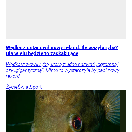
Wędkarz ustanowił nowy rekord. Ile ważyła ryba?
Dla wielu będzie to zaskakujące
Wędkarz złowił rybę, którą trudno nazwać „ogromną”
czy „gigantyczną”. Mimo to wystarczyła by padł nowy
rekord.
Życie
Świat
Sport