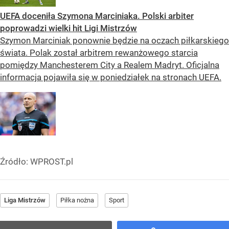
UEFA doceniła Szymona Marciniaka. Polski arbiter
poprowadzi wielki hit Ligi Mistrzów
Szymon Marciniak ponownie będzie na oczach piłkarskiego
świata. Polak został arbitrem rewanżowego starcia
pomiędzy Manchesterem City a Realem Madryt. Oficjalna
informacja pojawiła się w poniedziałek na stronach UEFA.
Źródło:
WPROST.pl
Liga Mistrzów
Piłka nożna
Sport