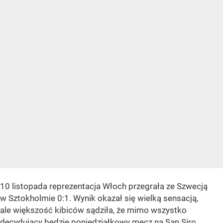
10 listopada reprezentacja Włoch przegrała ze Szwecją
w Sztokholmie 0:1. Wynik okazał się wielką sensacją,
ale większość kibiców sądziła, że mimo wszystko
decydujący będzie poniedziałkowy mecz na San Siro