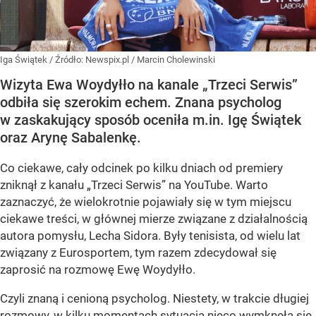
Iga Świątek
/ Źródło:
Newspix.pl
/
Marcin Cholewinski
Wizyta Ewa Woydyłło na kanale „Trzeci Serwis”
odbiła się szerokim echem. Znana psycholog
w zaskakujący sposób oceniła m.in. Igę Świątek
oraz Arynę Sabalenkę.
Co ciekawe, cały odcinek po kilku dniach od premiery
zniknął z kanału „Trzeci Serwis” na YouTube. Warto
zaznaczyć, że wielokrotnie pojawiały się w tym miejscu
ciekawe treści, w głównej mierze związane z działalnością
autora pomysłu, Lecha Sidora. Były tenisista, od wielu lat
związany z Eurosportem, tym razem zdecydował się
zaprosić na rozmowę Ewę Woydyłło.
Czyli znaną i cenioną psycholog. Niestety, w trakcie długiej
rozmowy, w kilku momentach sytuacja nieco wymknęła się