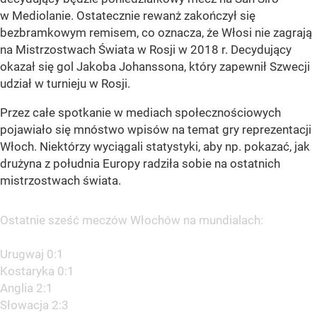
w Mediolanie. Ostatecznie rewanż zakończył się
bezbramkowym remisem, co oznacza, że Włosi nie zagrają
na Mistrzostwach Świata w Rosji w 2018 r. Decydujący
okazał się gol Jakoba Johanssona, który zapewnił Szwecji
udział w turnieju w Rosji.
Przez całe spotkanie w mediach społecznościowych
pojawiało się mnóstwo wpisów na temat gry reprezentacji
Włoch. Niektórzy wyciągali statystyki, aby np. pokazać, jak
drużyna z południa Europy radziła sobie na ostatnich
mistrzostwach świata.
Ostatnie sześć meczów Włochów na mundialach:
Urugwaj 0:1
Kostaryka 0:1
Anglia 2:1
Słowacja 2:3