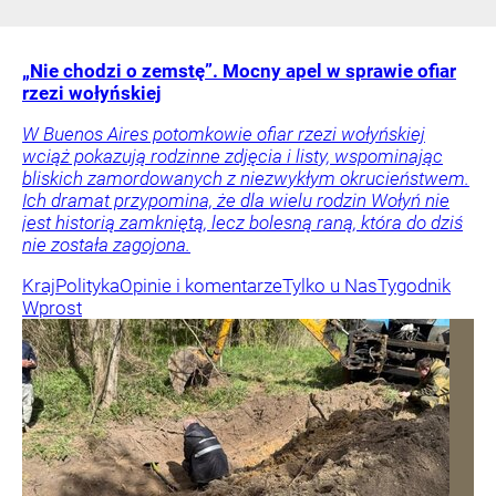
„Nie chodzi o zemstę”. Mocny apel w sprawie ofiar
rzezi wołyńskiej
W Buenos Aires potomkowie ofiar rzezi wołyńskiej
wciąż pokazują rodzinne zdjęcia i listy, wspominając
bliskich zamordowanych z niezwykłym okrucieństwem.
Ich dramat przypomina, że dla wielu rodzin Wołyń nie
jest historią zamkniętą, lecz bolesną raną, która do dziś
nie została zagojona.
Kraj
Polityka
Opinie i komentarze
Tylko u Nas
Tygodnik
Wprost