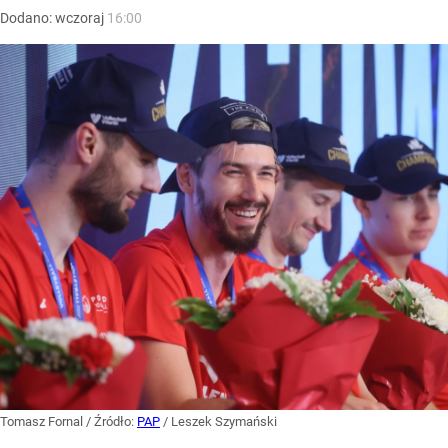
Dodano:
wczoraj
16:00
Tomasz Fornal
/ Źródło:
PAP
/
Leszek Szymański