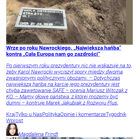
Wrze po roku Nawrockiego. „Największa hańba”
kontra „Cała Europa nam go zazdrości”
Po pierwszym roku prezydentury nic nie wskazuje na to,
żeby Karol Nawrocki wyciszył spory między dwoma
zwaśnionymi politycznymi obozami. – Dotychczas
największą hańbą na karcie jego prezydentury jest
chyba zawetowanie SAFE – ocenia Mariusz Witczak z
KO. – Mamy głowę państwa, z której możemy być
dumni – kontruje Marek Jakubiak z Rozwoju Plus.
Kraj
Tylko u Nas
Polityka
Opinie i komentarze
Tygodnik
Wprost
Magdalena
Frindt