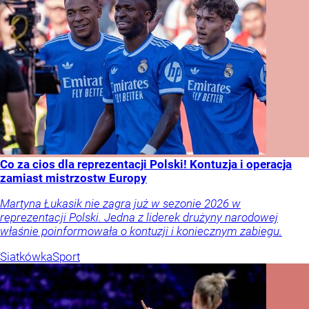
Co za cios dla reprezentacji Polski! Kontuzja i operacja
zamiast mistrzostw Europy
Martyna Łukasik nie zagra już w sezonie 2026 w
reprezentacji Polski. Jedna z liderek drużyny narodowej
właśnie poinformowała o kontuzji i koniecznym zabiegu.
Siatkówka
Sport