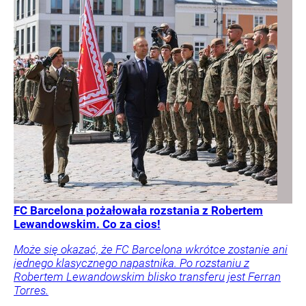
FC Barcelona pożałowała rozstania z Robertem
Lewandowskim. Co za cios!
Może się okazać, że FC Barcelona wkrótce zostanie ani
jednego klasycznego napastnika. Po rozstaniu z
Robertem Lewandowskim blisko transferu jest Ferran
Torres.