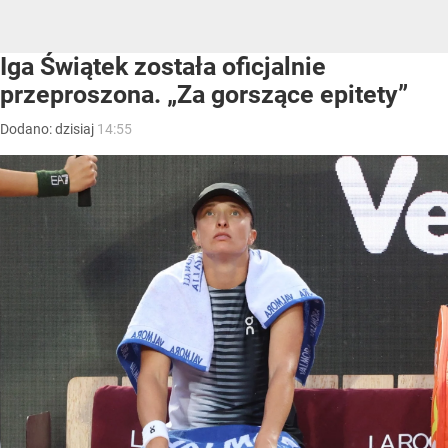
Iga Świątek została oficjalnie
przeproszona. „Za gorszące epitety”
Dodano:
dzisiaj
14:55