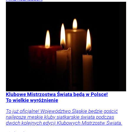
Klubowe Mistrzostwa Świata będą w Polsce!
To wielkie wyróżnienie
To już oficjalne! Województwo Śląskie będzie gościć
najlepsze męskie kluby siatkarskie świata podczas
dwóch kolejnych edycji Klubowych Mistrzostw Świata.