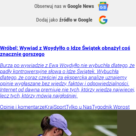
Obserwuj nas
w
Google News
Dodaj jako
źródło w Google
Wróbel: Wywiad z Woydyłło o Idze Świątek obnażył coś
znacznie gorszego
Burza po wywiadzie z Ewą Woydyłło nie wybuchła dlatego, że
padły kontrowersyjne słowa o Idze Świątek. Wybuchła
dlatego, że coraz częściej za ekspercką analizę uznajemy
opinie wygłaszane bez wiedzy, faktów i odpowiedzialności.
Internet od dawna premiuje nie tych, którzy wiedzą najwięcej,
lecz tych, którzy mówią najgłośniej.
Opinie i komentarze
Kraj
Sport
Tylko u Nas
Tygodnik Wprost