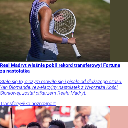
Real Madryt właśnie pobił rekord transferowy! Fortuna
za nastolatka
Stało się to, o czym mówiło się i pisało od dłuższego czasu.
Yan Diomande, rewelacyjny nastolatek z Wybrzeża Kości
Słoniowej, został piłkarzem Realu Madryt.
Transfery
Piłka nożna
Sport