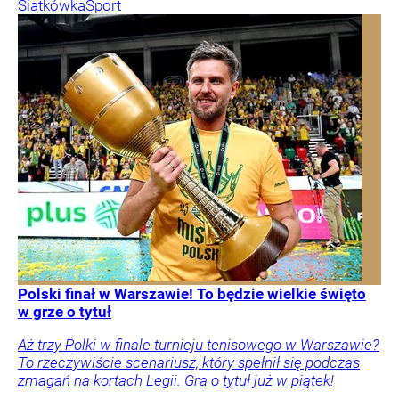
Siatkówka
Sport
Polski finał w Warszawie! To będzie wielkie święto
w grze o tytuł
Aż trzy Polki w finale turnieju tenisowego w Warszawie?
To rzeczywiście scenariusz, który spełnił się podczas
zmagań na kortach Legii. Gra o tytuł już w piątek!