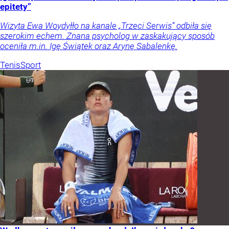
epitety”
Wizyta Ewa Woydyłło na kanale „Trzeci Serwis” odbiła się
szerokim echem. Znana psycholog w zaskakujący sposób
oceniła m.in. Igę Świątek oraz Arynę Sabalenkę.
Tenis
Sport