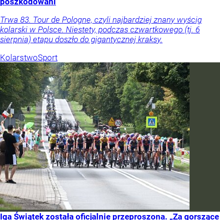
poszkodowani
Trwa 83. Tour de Pologne, czyli najbardziej znany wyścig
kolarski w Polsce. Niestety, podczas czwartkowego (tj. 6
sierpnia) etapu doszło do gigantycznej kraksy.
Kolarstwo
Sport
Iga Świątek została oficjalnie przeproszona. „Za gorszące