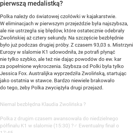
pierwszą medalistką?
Polka należy do światowej czołówki w kajakarstwie.
W eliminacjach w pierwszym przejeździe była najszybsza,
ale nie ustrzegła się błędów, które ostatecznie odebrały
Zwolińskiej aż cztery sekundy. Na szczęście bezbłędnie
było już podczas drugiej próby. Z czasem 93,03 s. Mistrzyni
Europy w slalomie K1 udowodniła, że potrafi płynąć
nie tylko szybko, ale też nie dając powodów do ew. kar
za popełnione wykroczenia. Szybsza od Polki była tylko
Jessica Fox. Australijka wyprzedziła Zwolińską, startując
jako ostatnia w stawce. Bardzo niewiele brakowało
do tego, żeby Polka zwyciężyła drugi przejazd.
Niemal bezbłędna Klaudia Zwolińska ?
Polka z drugim czasem awansowała do niedzielnego
półfinału K1 w slalomie (15:30) ?‍♂️ Ewentualny finał o
17:45.