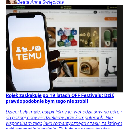
Beata Anna
Święcicka
Rojek zaskakuje po 19 latach OFF Festivalu: Dziś
prawdopodobnie bym tego nie zrobił
Dzieci były małe, usypialiśmy je, wchodziliśmy na górę i
do późnej nocy siedzieliśmy przy komputerach. Nie
wspominam tego jako romantycznego czasu, za którym
dziś szczególnie tęsknię. To była po prostu bardzo