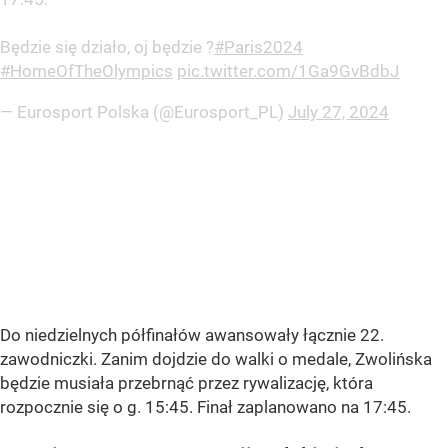
Będzie się działo, oj będzie ?
#Paris2024
#HomeOfTheOlympics
pic.twitter.com/1Ga9GvBdbJ
— Eurosport Polska (@Eurosport_PL)
July 27, 2024
Do niedzielnych półfinałów awansowały łącznie 22.
zawodniczki. Zanim dojdzie do walki o medale, Zwolińska
będzie musiała przebrnąć przez rywalizację, która
rozpocznie się o g. 15:45. Finał zaplanowano na 17:45.