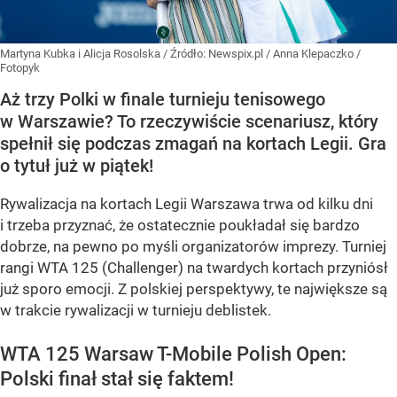
Martyna Kubka i Alicja Rosolska
/ Źródło:
Newspix.pl
/
Anna Klepaczko /
Fotopyk
Aż trzy Polki w finale turnieju tenisowego
w Warszawie? To rzeczywiście scenariusz, który
spełnił się podczas zmagań na kortach Legii. Gra
o tytuł już w piątek!
Rywalizacja na kortach Legii Warszawa trwa od kilku dni
i trzeba przyznać, że ostatecznie poukładał się bardzo
dobrze, na pewno po myśli organizatorów imprezy. Turniej
rangi WTA 125 (Challenger) na twardych kortach przyniósł
już sporo emocji. Z polskiej perspektywy, te największe są
w trakcie rywalizacji w turnieju deblistek.
WTA 125 Warsaw T-Mobile Polish Open:
Polski finał stał się faktem!