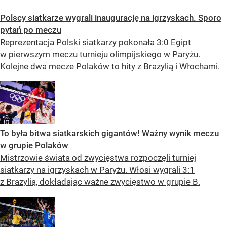
Polscy siatkarze wygrali inaugurację na igrzyskach. Sporo
pytań po meczu
Reprezentacja Polski siatkarzy pokonała 3:0 Egipt
w pierwszym meczu turnieju olimpijskiego w Paryżu.
Kolejne dwa mecze Polaków to hity z Brazylią i Włochami.
To była bitwa siatkarskich gigantów! Ważny wynik meczu
w grupie Polaków
Mistrzowie świata od zwycięstwa rozpoczęli turniej
siatkarzy na igrzyskach w Paryżu. Włosi wygrali 3:1
z Brazylią, dokładając ważne zwycięstwo w grupie B.