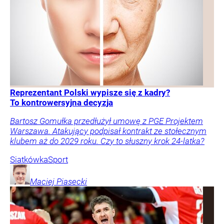
Reprezentant Polski wypisze się z kadry?
To kontrowersyjna decyzja
Bartosz Gomułka przedłużył umowę z PGE Projektem
Warszawa. Atakujący podpisał kontrakt ze stołecznym
klubem aż do 2029 roku. Czy to słuszny krok 24-latka?
Siatkówka
Sport
Maciej
Piasecki