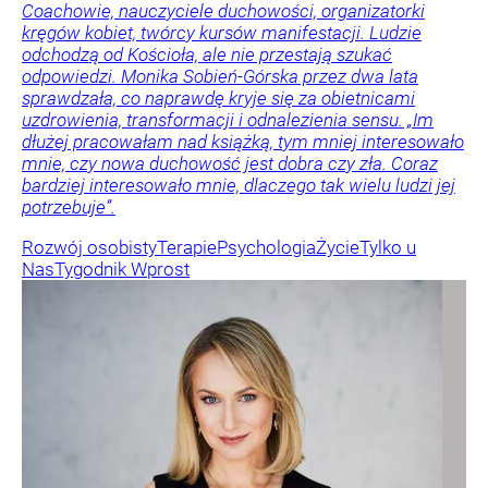
Coachowie, nauczyciele duchowości, organizatorki
kręgów kobiet, twórcy kursów manifestacji. Ludzie
odchodzą od Kościoła, ale nie przestają szukać
odpowiedzi. Monika Sobień-Górska przez dwa lata
sprawdzała, co naprawdę kryje się za obietnicami
uzdrowienia, transformacji i odnalezienia sensu. „Im
dłużej pracowałam nad książką, tym mniej interesowało
mnie, czy nowa duchowość jest dobra czy zła. Coraz
bardziej interesowało mnie, dlaczego tak wielu ludzi jej
potrzebuje”.
Rozwój osobisty
Terapie
Psychologia
Życie
Tylko u
Nas
Tygodnik Wprost