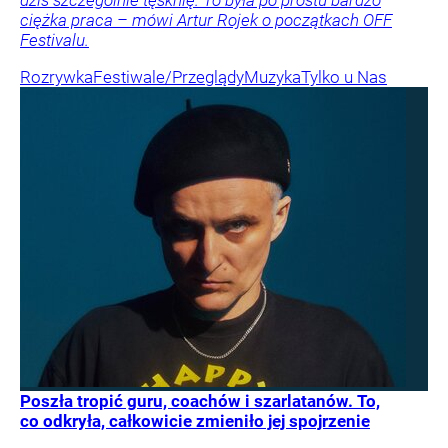
ciężka praca – mówi Artur Rojek o początkach OFF
Festivalu.
Rozrywka
Festiwale/Przeglądy
Muzyka
Tylko u Nas
Poszła tropić guru, coachów i szarlatanów. To,
co odkryła, całkowicie zmieniło jej spojrzenie