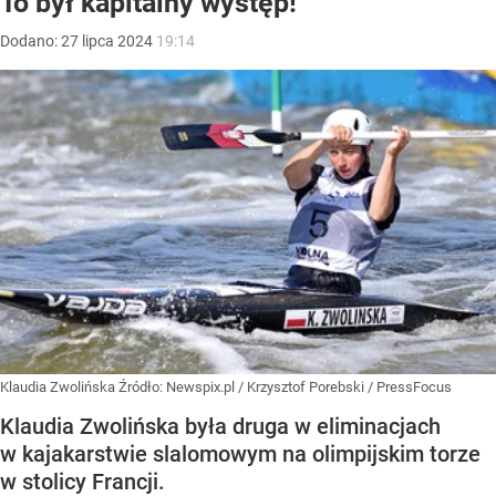
To był kapitalny występ!
Dodano:
27
lipca
2024
19:14
Klaudia Zwolińska
Źródło:
Newspix.pl
/
Krzysztof Porebski / PressFocus
Klaudia Zwolińska była druga w eliminacjach
w kajakarstwie slalomowym na olimpijskim torze
w stolicy Francji.