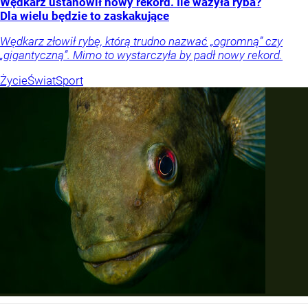
Wędkarz ustanowił nowy rekord. Ile ważyła ryba?
Dla wielu będzie to zaskakujące
Wędkarz złowił rybę, którą trudno nazwać „ogromną” czy
„gigantyczną”. Mimo to wystarczyła by padł nowy rekord.
Życie
Świat
Sport