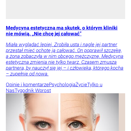
Medycyna estetyczna ma skutek, o którym kliniki
nie mówią. „Nie chcę jej całować”
Miała wyglądać lepiej. Zrobiła usta i nagle jej partner
przestał mieć ochotę ją całować. On poprawił szczękę,
a żona zobaczyła w nim obcego mężczyznę. Medycyna
estetyczna zmienia nie tylko twarz. Czasem zmusza
partnera, by nauczył się jej – i człowieka, którego kocha
– zupełnie od nowa.
Opinie i komentarze
Psychologia
Życie
Tylko u
Nas
Tygodnik Wprost