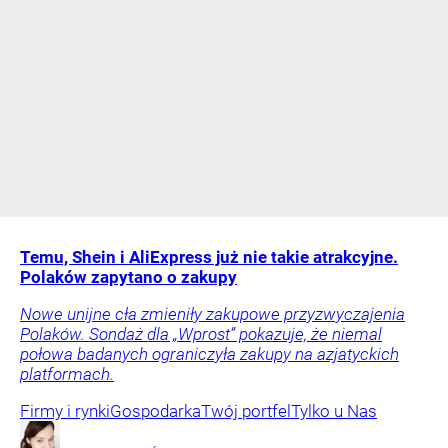
Temu, Shein i AliExpress już nie takie atrakcyjne.
Polaków zapytano o zakupy
Nowe unijne cła zmieniły zakupowe przyzwyczajenia
Polaków. Sondaż dla „Wprost” pokazuje, że niemal
połowa badanych ograniczyła zakupy na azjatyckich
platformach.
Firmy i rynki
Gospodarka
Twój portfel
Tylko u Nas