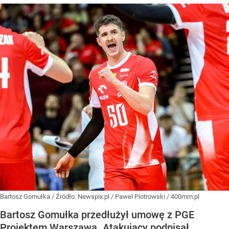
Bartosz Gomułka
/ Źródło:
Newspix.pl
/
Pawel Piotrowski / 400mm.pl
Bartosz Gomułka przedłużył umowę z PGE
Projektem Warszawa. Atakujący podpisał