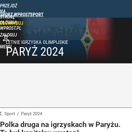
PRZEJDŹ
NA
SPORT WPROST
STRONĘ
GŁÓWNĄ
UBSKRYBUJ
WPROST.PL
ZALOGUJ
MENU
PARYŻ 2024
Sport
/
Paryż 2024
Polka druga na igrzyskach w Paryżu.