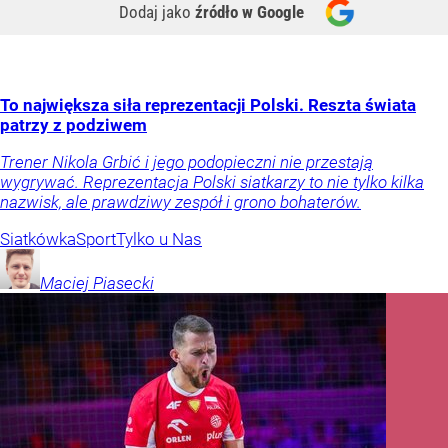
Dodaj jako
źródło w Google
To największa siła reprezentacji Polski. Reszta świata
patrzy z podziwem
Trener Nikola Grbić i jego podopieczni nie przestają
wygrywać. Reprezentacja Polski siatkarzy to nie tylko kilka
nazwisk, ale prawdziwy zespół i grono bohaterów.
Siatkówka
Sport
Tylko u Nas
Maciej
Piasecki