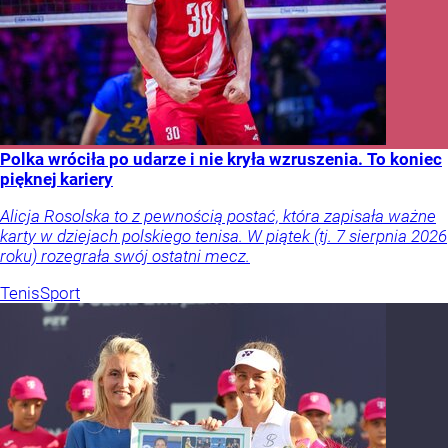
Polka wróciła po udarze i nie kryła wzruszenia. To koniec
pięknej kariery
Alicja Rosolska to z pewnością postać, która zapisała ważne
karty w dziejach polskiego tenisa. W piątek (tj. 7 sierpnia 2026
roku) rozegrała swój ostatni mecz.
Tenis
Sport