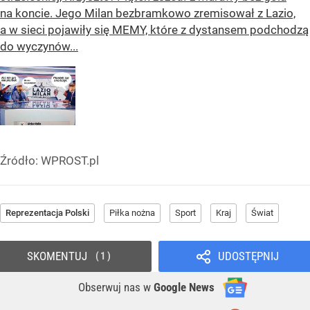
na koncie. Jego Milan bezbramkowo zremisował z Lazio,
a w sieci pojawiły się MEMY, które z dystansem podchodzą
do wyczynów...
Źródło:
WPROST.pl
Reprezentacja Polski
Piłka nożna
Sport
Kraj
Świat
SKOMENTUJ
UDOSTĘPNIJ
1
Obserwuj nas
w
Google News