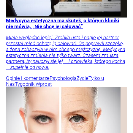
Medycyna estetyczna ma skutek, o którym kliniki
nie mówią. „Nie chcę jej całować”
Miała wyglądać lepiej. Zrobiła usta i nagle jej partner
przestał mieć ochotę ją całować. On poprawił szczękę,
a żona zobaczyła w nim obcego mężczyznę. Medycyna
estetyczna zmienia nie tylko twarz. Czasem zmusza
partnera, by nauczył się jej – i człowieka, którego kocha
– zupełnie od nowa.
Opinie i komentarze
Psychologia
Życie
Tylko u
Nas
Tygodnik Wprost