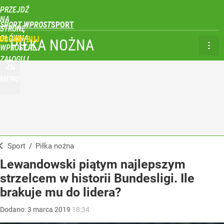
PRZEJDŹ
NA
SPORT WPROST
STRONĘ
GŁÓWNĄ
UBSKRYBUJ
PIŁKA NOŻNA
WPROST.PL
ZALOGUJ
MENU
Sport
/
Piłka nożna
Lewandowski piątym najlepszym
strzelcem w historii Bundesligi. Ile
brakuje mu do lidera?
Dodano:
3
marca
2019
18:34