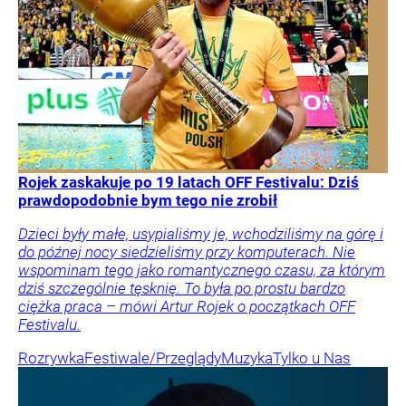
Rojek zaskakuje po 19 latach OFF Festivalu: Dziś
prawdopodobnie bym tego nie zrobił
Dzieci były małe, usypialiśmy je, wchodziliśmy na górę i
do późnej nocy siedzieliśmy przy komputerach. Nie
wspominam tego jako romantycznego czasu, za którym
dziś szczególnie tęsknię. To była po prostu bardzo
ciężka praca – mówi Artur Rojek o początkach OFF
Festivalu.
Rozrywka
Festiwale/Przeglądy
Muzyka
Tylko u Nas