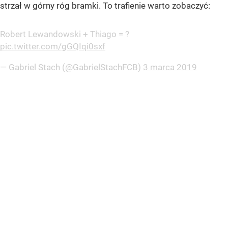
strzał w górny róg bramki. To trafienie warto zobaczyć:
Robert Lewandowski + Thiago = ?
pic.twitter.com/gGQIqi0sxf
— Gabriel Stach (@GabrielStachFCB)
3 marca 2019