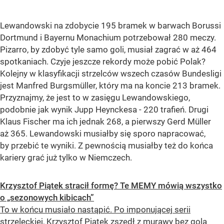
Lewandowski na zdobycie 195 bramek w barwach Borussi
Dortmund i Bayernu Monachium potrzebował 280 meczy.
Pizarro, by zdobyć tyle samo goli, musiał zagrać w aż 464
spotkaniach. Czyje jeszcze rekordy może pobić Polak?
Kolejny w klasyfikacji strzelców wszech czasów Bundesligi
jest Manfred Burgsmüller, który ma na koncie 213 bramek.
Przyznajmy, że jest to w zasięgu Lewandowskiego,
podobnie jak wynik Jupp Heynckesa - 220 trafień. Drugi
Klaus Fischer ma ich jednak 268, a pierwszy Gerd Müller
aż 365. Lewandowski musiałby się sporo napracować,
by przebić te wyniki. Z pewnością musiałby też do końca
kariery grać już tylko w Niemczech.
Krzysztof Piątek stracił formę? Te MEMY mówią wszystko
o „sezonowych kibicach”
To w końcu musiało nastąpić. Po imponującej serii
strzeleckiej, Krzysztof Piątek zszedł z murawy bez gola