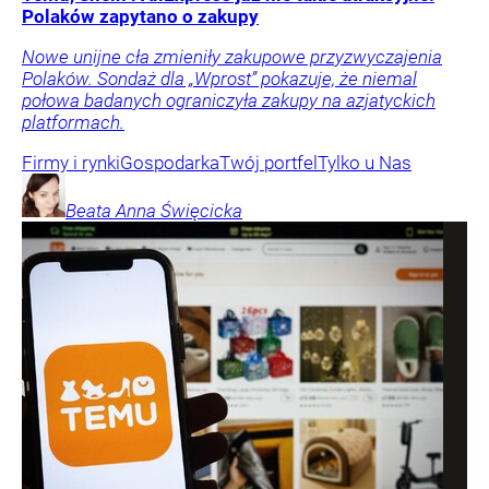
Polaków zapytano o zakupy
Nowe unijne cła zmieniły zakupowe przyzwyczajenia
Polaków. Sondaż dla „Wprost” pokazuje, że niemal
połowa badanych ograniczyła zakupy na azjatyckich
platformach.
Firmy i rynki
Gospodarka
Twój portfel
Tylko u Nas
Beata Anna
Święcicka