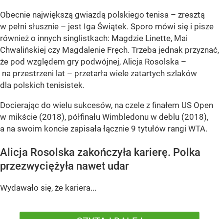
Obecnie największą gwiazdą polskiego tenisa – zresztą
w pełni słusznie – jest Iga Świątek. Sporo mówi się i pisze
również o innych singlistkach: Magdzie Linette, Mai
Chwalińskiej czy Magdalenie Fręch. Trzeba jednak przyznać,
że pod względem gry podwójnej, Alicja Rosolska –
na przestrzeni lat – przetarła wiele zatartych szlaków
dla polskich tenisistek.
Docierając do wielu sukcesów, na czele z finałem US Open
w mikście (2018), półfinału Wimbledonu w deblu (2018),
a na swoim koncie zapisała łącznie 9 tytułów rangi WTA.
Alicja Rosolska zakończyła karierę. Polka
przezwyciężyła nawet udar
Wydawało się, że kariera...