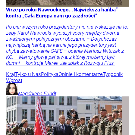
Wrze po roku Nawrockiego. „Największa hańba”
kontra „Cała Europa nam go zazdrości”
Po pierwszym roku prezydentury nic nie wskazuje na to,
żeby Karol Nawrocki wyciszył spory między dwoma
zwaśnionymi politycznymi obozami. – Dotychczas
największą hańbą na karcie jego prezydentury jest
chyba zawetowanie SAFE – ocenia Mariusz Witczak z
KO. – Mamy głowę państwa, z której możemy być
dumni – kontruje Marek Jakubiak z Rozwoju Plus.
Kraj
Tylko u Nas
Polityka
Opinie i komentarze
Tygodnik
Wprost
Magdalena
Frindt