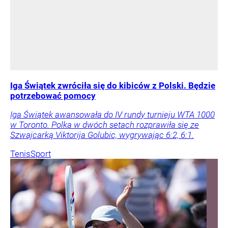
Iga Świątek zwróciła się do kibiców z Polski. Będzie
potrzebować pomocy
Iga Świątek awansowała do IV rundy turnieju WTA 1000
w Toronto. Polka w dwóch setach rozprawiła się ze
Szwajcarką Viktorija Golubic, wygrywając 6:2, 6:1.
Tenis
Sport