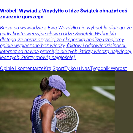
Wróbel: Wywiad z Woydyłło o Idze Świątek obnażył coś
znacznie gorszego
Burza po wywiadzie z Ewą Woydyłło nie wybuchła dlatego, że
padły kontrowersyjne słowa o Idze Świątek. Wybuchła
dlatego, że coraz częściej za ekspercką analizę uznajemy
opinie wygłaszane bez wiedzy, faktów i odpowiedzialności.
Internet od dawna premiuje nie tych, którzy wiedzą najwięcej,
lecz tych, którzy mówią najgłośniej.
Opinie i komentarze
Kraj
Sport
Tylko u Nas
Tygodnik Wprost