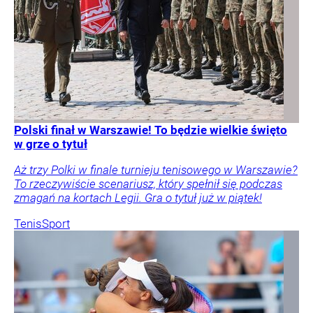
Polski finał w Warszawie! To będzie wielkie święto
w grze o tytuł
Aż trzy Polki w finale turnieju tenisowego w Warszawie?
To rzeczywiście scenariusz, który spełnił się podczas
zmagań na kortach Legii. Gra o tytuł już w piątek!
Tenis
Sport