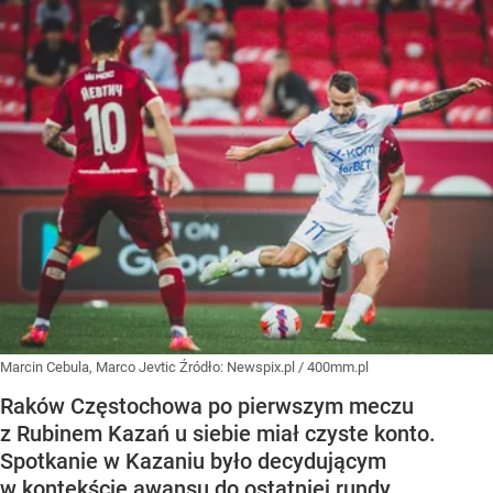
Marcin Cebula, Marco Jevtic
Źródło:
Newspix.pl
/
400mm.pl
Raków Częstochowa po pierwszym meczu
z Rubinem Kazań u siebie miał czyste konto.
Spotkanie w Kazaniu było decydującym
w kontekście awansu do ostatniej rundy