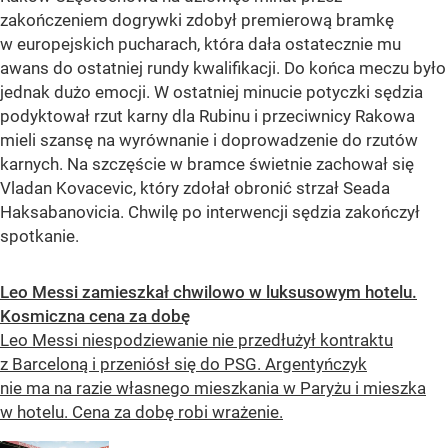
zakończeniem dogrywki zdobył premierową bramkę
w europejskich pucharach, która dała ostatecznie mu
awans do ostatniej rundy kwalifikacji. Do końca meczu było
jednak dużo emocji. W ostatniej minucie potyczki sędzia
podyktował rzut karny dla Rubinu i przeciwnicy Rakowa
mieli szansę na wyrównanie i doprowadzenie do rzutów
karnych. Na szczęście w bramce świetnie zachował się
Vladan Kovacevic, który zdołał obronić strzał Seada
Haksabanovicia. Chwilę po interwencji sędzia zakończył
spotkanie.
Leo Messi zamieszkał chwilowo w luksusowym hotelu.
Kosmiczna cena za dobę
Leo Messi niespodziewanie nie przedłużył kontraktu
z Barceloną i przeniósł się do PSG. Argentyńczyk
nie ma na razie własnego mieszkania w Paryżu i mieszka
w hotelu. Cena za dobę robi wrażenie.