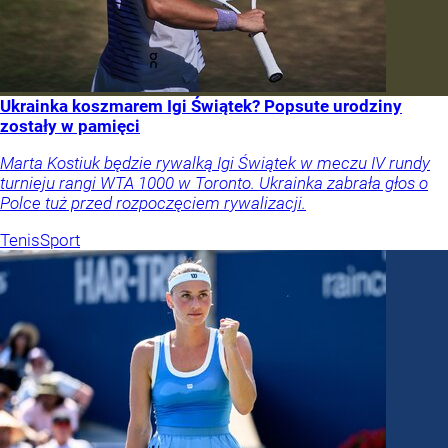
Ukrainka koszmarem Igi Świątek? Popsute urodziny
zostały w pamięci
Marta Kostiuk będzie rywalką Igi Świątek w meczu IV rundy
turnieju rangi WTA 1000 w Toronto. Ukrainka zabrała głos o
Polce tuż przed rozpoczęciem rywalizacji.
Tenis
Sport