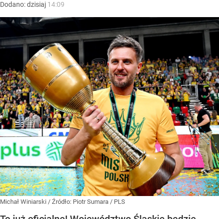
Dodano:
dzisiaj
14:09
Michał Winiarski
/ Źródło:
Piotr Sumara / PLS