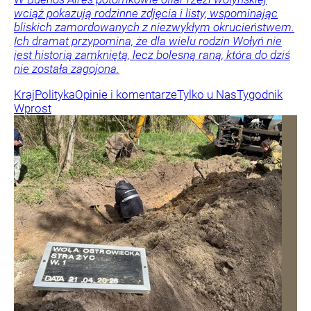
wciąż pokazują rodzinne zdjęcia i listy, wspominając
bliskich zamordowanych z niezwykłym okrucieństwem.
Ich dramat przypomina, że dla wielu rodzin Wołyń nie
jest historią zamkniętą, lecz bolesną raną, która do dziś
nie została zagojona.
Kraj
Polityka
Opinie i komentarze
Tylko u Nas
Tygodnik
Wprost