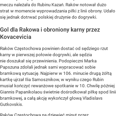
meczu należała do Rubinu Kazań. Raków notował dużo
strat w momencie wyprowadzania piłki z linii obrony. Udało
się jednak dotrwać polskiej drużynie do dogrywki.
Gol dla Rakowa i obroniony karny przez
Kovacevicia
Raków Częstochowa powinien dostać od sędziego rzut
karny w pierwszej połowie dogrywki, ale sędzia
nie doszukał się przewinienia. Podopieczni Marka
Papszuna zdołali jednak sami wypracować sobie
bramkową sytuację. Najpierw w 106. minucie drugą żółtą
kartkę ujrzał Ilia Samosznikow, w wyniku czego Rubin
musiał kończyć rewanżowe spotkanie w 10. Chwilę później
Giannis Papanikolaou świetnie dośrodkował piłkę spod linii
bramkowej, a całą akcję wykończył głową Vladislavs
Gutkovskis.
Raków Częstochowa na dziewięć minut przez