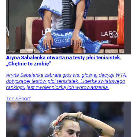
Aryna Sabalenka otwarta na testy płci tenisistek.
„Chętnie to zrobię”
Aryna Sabalenka zabrała głos ws. głośnej decyzji WTA,
dotyczącej testów płci tenisistek. Liderka światowego
rankingu jest zwolenniczką ich wprowadzenia.
Tenis
Sport