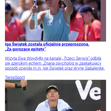
Iga Świątek została oficjalnie przeproszona.
„Za gorszące epitety”
Wizyta Ewa Woydyłło na kanale „Trzeci Serwis” odbiła
się szerokim echem. Znana psycholog w zaskakujący
sposób oceniła m.in. Igę Świątek oraz Arynę Sabalenkę.
Tenis
Sport