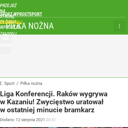
PRZEJDŹ
NA
SPORT WPROST
STRONĘ
GŁÓWNĄ
UBSKRYBUJ
PIŁKA NOŻNA
WPROST.PL
ZALOGUJ
MENU
Sport
/
Piłka nożna
Liga Konferencji. Raków wygrywa
w Kazaniu! Zwycięstwo uratował
w ostatniej minucie bramkarz
Dodano:
12
sierpnia
2021
20:31