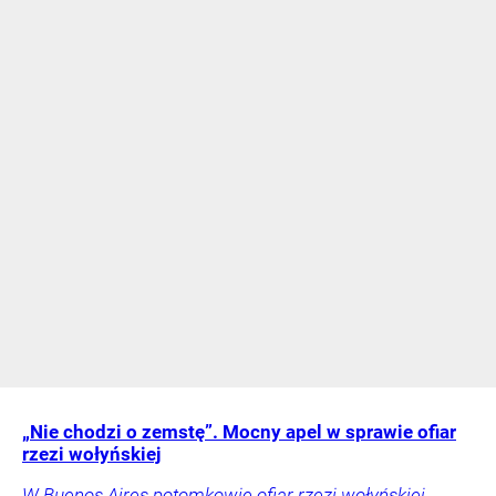
„Nie chodzi o zemstę”. Mocny apel w sprawie ofiar
rzezi wołyńskiej
W Buenos Aires potomkowie ofiar rzezi wołyńskiej