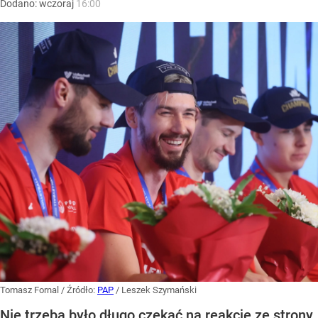
Dodano:
wczoraj
16:00
Tomasz Fornal
/ Źródło:
PAP
/
Leszek Szymański
Nie trzeba było długo czekać na reakcję ze strony