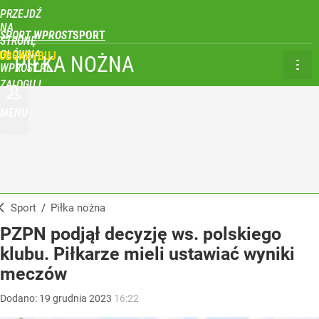
PRZEJDŹ
NA
SPORT WPROST
STRONĘ
GŁÓWNĄ
UBSKRYBUJ
PIŁKA NOŻNA
WPROST.PL
ZALOGUJ
MENU
Sport
/
Piłka nożna
PZPN podjął decyzję ws. polskiego
klubu. Piłkarze mieli ustawiać wyniki
meczów
Dodano:
19
grudnia
2023
16:22