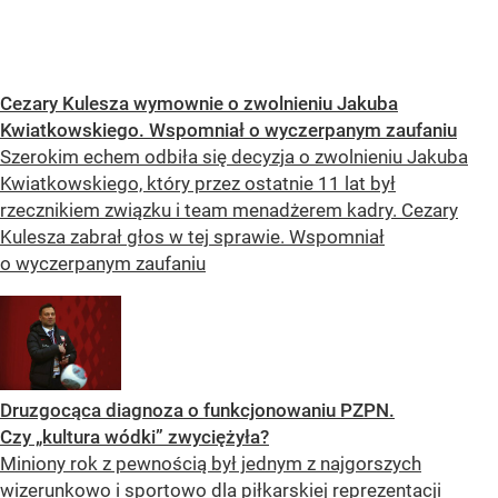
Cezary Kulesza wymownie o zwolnieniu Jakuba
Kwiatkowskiego. Wspomniał o wyczerpanym zaufaniu
Szerokim echem odbiła się decyzja o zwolnieniu Jakuba
Kwiatkowskiego, który przez ostatnie 11 lat był
rzecznikiem związku i team menadżerem kadry. Cezary
Kulesza zabrał głos w tej sprawie. Wspomniał
o wyczerpanym zaufaniu
Druzgocąca diagnoza o funkcjonowaniu PZPN.
Czy „kultura wódki” zwyciężyła?
Miniony rok z pewnością był jednym z najgorszych
wizerunkowo i sportowo dla piłkarskiej reprezentacji