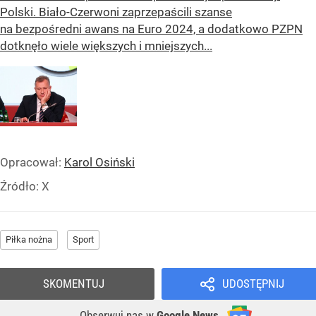
Polski. Biało-Czerwoni zaprzepaścili szanse
na bezpośredni awans na Euro 2024, a dodatkowo PZPN
dotknęło wiele większych i mniejszych...
Opracował:
Karol Osiński
Źródło:
X
Piłka nożna
Sport
SKOMENTUJ
UDOSTĘPNIJ
Obserwuj nas
w
Google News