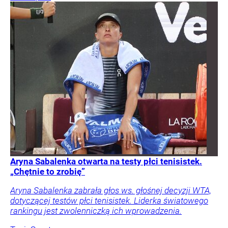
Aryna Sabalenka otwarta na testy płci tenisistek.
„Chętnie to zrobię”
Aryna Sabalenka zabrała głos ws. głośnej decyzji WTA,
dotyczącej testów płci tenisistek. Liderka światowego
rankingu jest zwolenniczką ich wprowadzenia.