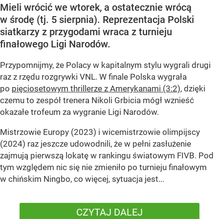
Mieli wrócić we wtorek, a ostatecznie wrócą
w środę (tj. 5 sierpnia). Reprezentacja Polski
siatkarzy z przygodami wraca z turnieju
finałowego Ligi Narodów.
Przypomnijmy, że Polacy w kapitalnym stylu wygrali drugi
raz z rzędu rozgrywki VNL. W finale Polska wygrała
po
pięciosetowym thrillerze z Amerykanami (3:2)
, dzięki
czemu to zespół trenera Nikoli Grbicia mógł wznieść
okazałe trofeum za wygranie Ligi Narodów.
Mistrzowie Europy (2023) i wicemistrzowie olimpijscy
(2024) raz jeszcze udowodnili, że w pełni zasłużenie
zajmują pierwszą lokatę w rankingu światowym FIVB. Pod
tym względem nic się nie zmieniło po turnieju finałowym
w chińskim Ningbo, co więcej, sytuacja jest...
CZYTAJ DALEJ