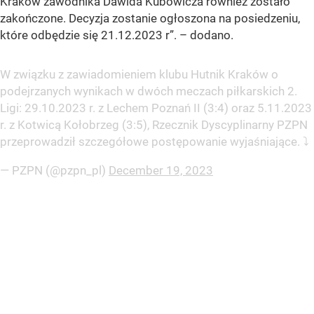
Kraków zawodnika Dawida Kubowicza również zostało
zakończone. Decyzja zostanie ogłoszona na posiedzeniu,
które odbędzie się 21.12.2023 r”. – dodano.
W związku z zawiadomieniem klubu Hutnik Kraków o
podejrzanych wynikach w dwóch meczach piłkarskich 2.
Ligi: 29.10.2023 r. z Lechem Poznań II (3:4) oraz 5.11.2023
r. z Kotwicą Kołobrzeg (3:5), Rzecznik Dyscyplinarny PZPN
przeprowadził szczegółowe postępowanie wyjaśniające. ⤵️
— PZPN (@pzpn_pl)
December 19, 2023