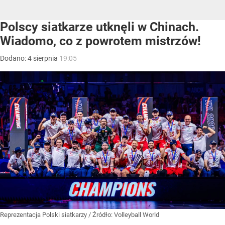
Polscy siatkarze utknęli w Chinach.
Wiadomo, co z powrotem mistrzów!
Dodano:
4
sierpnia
19:05
Reprezentacja Polski siatkarzy
/ Źródło:
Volleyball World