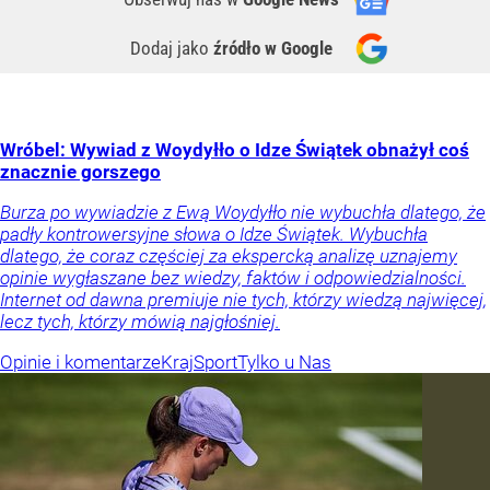
Dodaj jako
źródło w Google
Wróbel: Wywiad z Woydyłło o Idze Świątek obnażył coś
znacznie gorszego
Burza po wywiadzie z Ewą Woydyłło nie wybuchła dlatego, że
padły kontrowersyjne słowa o Idze Świątek. Wybuchła
dlatego, że coraz częściej za ekspercką analizę uznajemy
opinie wygłaszane bez wiedzy, faktów i odpowiedzialności.
Internet od dawna premiuje nie tych, którzy wiedzą najwięcej,
lecz tych, którzy mówią najgłośniej.
Opinie i komentarze
Kraj
Sport
Tylko u Nas