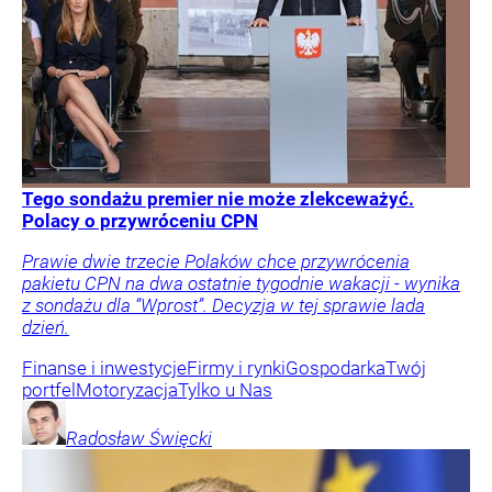
Tego sondażu premier nie może zlekceważyć.
Polacy o przywróceniu CPN
Prawie dwie trzecie Polaków chce przywrócenia
pakietu CPN na dwa ostatnie tygodnie wakacji - wynika
z sondażu dla “Wprost”. Decyzja w tej sprawie lada
dzień.
Finanse i inwestycje
Firmy i rynki
Gospodarka
Twój
portfel
Motoryzacja
Tylko u Nas
Radosław
Święcki