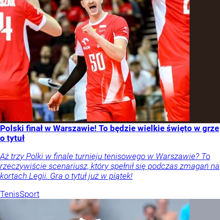
Polski finał w Warszawie! To będzie wielkie święto w grze
o tytuł
Aż trzy Polki w finale turnieju tenisowego w Warszawie? To
rzeczywiście scenariusz, który spełnił się podczas zmagań na
kortach Legii. Gra o tytuł już w piątek!
Tenis
Sport