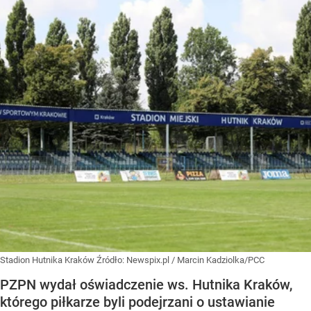
Stadion Hutnika Kraków
Źródło:
Newspix.pl
/
Marcin Kadziolka/PCC
PZPN wydał oświadczenie ws. Hutnika Kraków,
którego piłkarze byli podejrzani o ustawianie