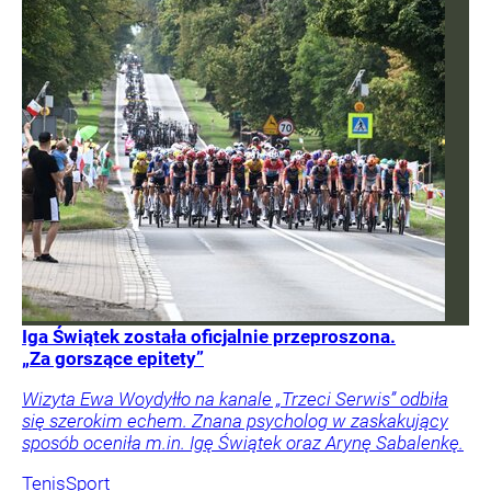
Iga Świątek została oficjalnie przeproszona.
„Za gorszące epitety”
Wizyta Ewa Woydyłło na kanale „Trzeci Serwis” odbiła
się szerokim echem. Znana psycholog w zaskakujący
sposób oceniła m.in. Igę Świątek oraz Arynę Sabalenkę.
Tenis
Sport