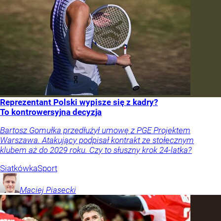
Reprezentant Polski wypisze się z kadry?
To kontrowersyjna decyzja
Bartosz Gomułka przedłużył umowę z PGE Projektem
Warszawa. Atakujący podpisał kontrakt ze stołecznym
klubem aż do 2029 roku. Czy to słuszny krok 24-latka?
Siatkówka
Sport
Maciej
Piasecki