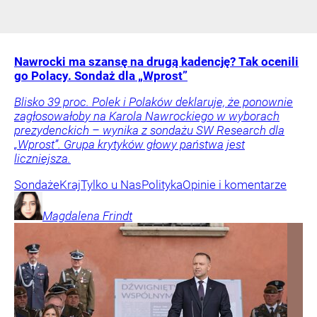
Nawrocki ma szansę na drugą kadencję? Tak ocenili
go Polacy. Sondaż dla „Wprost”
Blisko 39 proc. Polek i Polaków deklaruje, że ponownie
zagłosowałoby na Karola Nawrockiego w wyborach
prezydenckich – wynika z sondażu SW Research dla
„Wprost”. Grupa krytyków głowy państwa jest
liczniejsza.
Sondaże
Kraj
Tylko u Nas
Polityka
Opinie i komentarze
Magdalena
Frindt