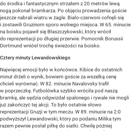
do środka i fantastycznym strzałem z 20 metrów lewą
nogą pokonał bramkarza. Po objęciu prowadzenia goście
jeszcze nabrali wiatru w żagle. Biało-czerwoni cofnęli się
i zostawili Gruzinom sporo wolnego miejsca. W 65. minucie
na boisku pojawił się Błaszczykowski, który wrócił
do reprezentacji po długiej przerwie. Pomocnik Borussii
Dortmund wniósł trochę świeżości na boisko.
Cztery minuty Lewandowskiego
Najwięcej emocji było w końcówce. Kibice do ostatnich
minut drżeli o wynik, bowiem goście za wszelką cenę
chcieli wyrównać. W 82. minucie Navalovsky trafił
w poprzeczkę. Futbolówka szybko wróciła pod naszą
bramkę, ale sędzia odgwizdał spalonego i rywale nie mogli
już zakończyć tej akcji. To było ostatnie słowo
reprezentacji Gruzji w tym meczu. W 89. minucie na 2:0
podwyższył Lewandowski, który po podaniu Milika tym
razem pewnie posłał piłkę do siatki. Chwilę później