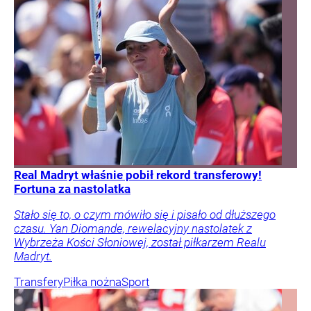
Real Madryt właśnie pobił rekord transferowy!
Fortuna za nastolatka
Stało się to, o czym mówiło się i pisało od dłuższego
czasu. Yan Diomande, rewelacyjny nastolatek z
Wybrzeża Kości Słoniowej, został piłkarzem Realu
Madryt.
Transfery
Piłka nożna
Sport