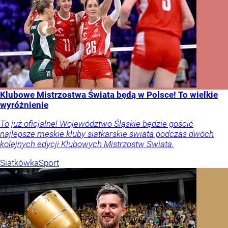
Klubowe Mistrzostwa Świata będą w Polsce! To wielkie
wyróżnienie
To już oficjalne! Województwo Śląskie będzie gościć
najlepsze męskie kluby siatkarskie świata podczas dwóch
kolejnych edycji Klubowych Mistrzostw Świata.
Siatkówka
Sport