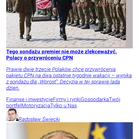
Tego sondażu premier nie może zlekceważyć.
Polacy o przywróceniu CPN
Prawie dwie trzecie Polaków chce przywrócenia
pakietu CPN na dwa ostatnie tygodnie wakacji – wynika
z sondażu dla „Wprost”. Decyzja w tej sprawie lada
dzień.
Finanse i inwestycje
Firmy i rynki
Gospodarka
Twój
portfel
Motoryzacja
Tylko u Nas
Radosław
Święcki