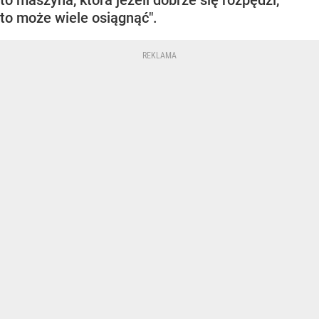
to maszyna, która jeżeli dobrze się rozpędzi,
to może wiele osiągnąć".