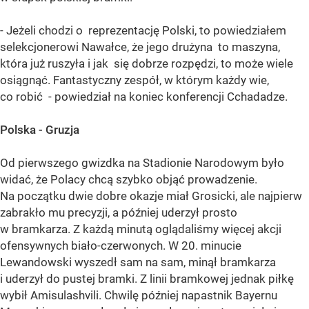
- Jeżeli chodzi o reprezentację Polski, to powiedziałem
selekcjonerowi Nawałce, że jego drużyna to maszyna,
która już ruszyła i jak się dobrze rozpędzi, to może wiele
osiągnąć. Fantastyczny zespół, w którym każdy wie,
co robić - powiedział na koniec konferencji Cchadadze.
Polska - Gruzja
Od pierwszego gwizdka na Stadionie Narodowym było
widać, że Polacy chcą szybko objąć prowadzenie.
Na początku dwie dobre okazje miał Grosicki, ale najpierw
zabrakło mu precyzji, a później uderzył prosto
w bramkarza. Z każdą minutą oglądaliśmy więcej akcji
ofensywnych biało-czerwonych. W 20. minucie
Lewandowski wyszedł sam na sam, minął bramkarza
i uderzył do pustej bramki. Z linii bramkowej jednak piłkę
wybił Amisulashvili. Chwilę później napastnik Bayernu