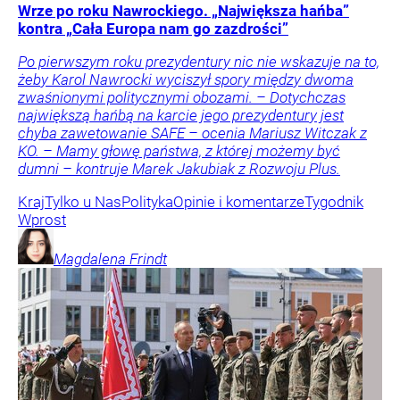
Wrze po roku Nawrockiego. „Największa hańba”
kontra „Cała Europa nam go zazdrości”
Po pierwszym roku prezydentury nic nie wskazuje na to,
żeby Karol Nawrocki wyciszył spory między dwoma
zwaśnionymi politycznymi obozami. – Dotychczas
największą hańbą na karcie jego prezydentury jest
chyba zawetowanie SAFE – ocenia Mariusz Witczak z
KO. – Mamy głowę państwa, z której możemy być
dumni – kontruje Marek Jakubiak z Rozwoju Plus.
Kraj
Tylko u Nas
Polityka
Opinie i komentarze
Tygodnik
Wprost
Magdalena
Frindt