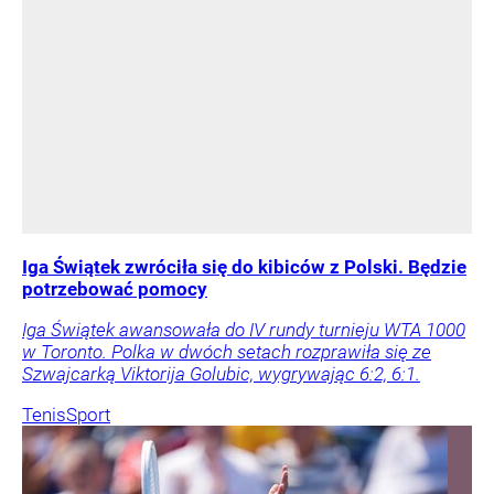
Iga Świątek zwróciła się do kibiców z Polski. Będzie
potrzebować pomocy
Iga Świątek awansowała do IV rundy turnieju WTA 1000
w Toronto. Polka w dwóch setach rozprawiła się ze
Szwajcarką Viktorija Golubic, wygrywając 6:2, 6:1.
Tenis
Sport