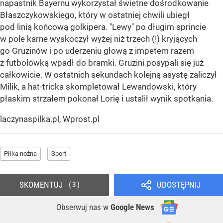
napastnik Bayernu wykorzystał świetne dośrodkowanie
Błaszczykowskiego, który w ostatniej chwili ubiegł
pod linią końcową golkipera. "Lewy" po długim sprincie
w pole karne wyskoczył wyżej niż trzech (!) kryjących
go Gruzinów i po uderzeniu głową z impetem razem
z futbolówką wpadł do bramki. Gruzini posypali się już
całkowicie. W ostatnich sekundach kolejną asystę zaliczył
Milik, a hat-tricka skompletował Lewandowski, który
płaskim strzałem pokonał Lorię i ustalił wynik spotkania.
laczynaspilka.pl, Wprost.pl
Piłka nożna
Sport
SKOMENTUJ
UDOSTĘPNIJ
3
Obserwuj nas
w
Google News