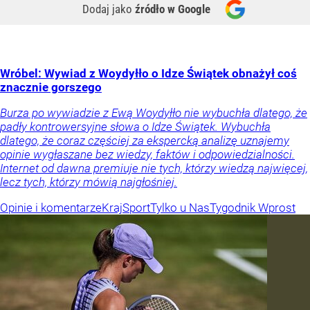
Dodaj jako
źródło w Google
Wróbel: Wywiad z Woydyłło o Idze Świątek obnażył coś
znacznie gorszego
Burza po wywiadzie z Ewą Woydyłło nie wybuchła dlatego, że
padły kontrowersyjne słowa o Idze Świątek. Wybuchła
dlatego, że coraz częściej za ekspercką analizę uznajemy
opinie wygłaszane bez wiedzy, faktów i odpowiedzialności.
Internet od dawna premiuje nie tych, którzy wiedzą najwięcej,
lecz tych, którzy mówią najgłośniej.
Opinie i komentarze
Kraj
Sport
Tylko u Nas
Tygodnik Wprost