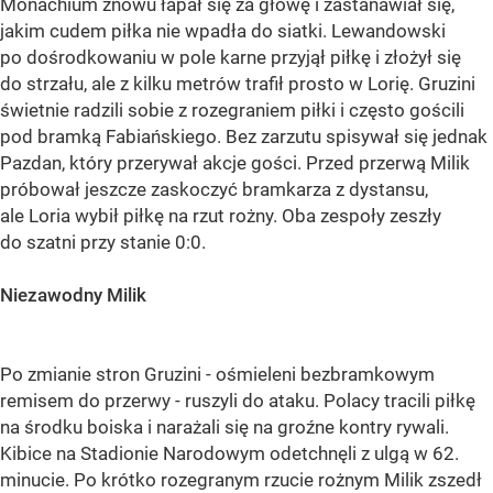
Monachium znowu łapał się za głowę i zastanawiał się,
jakim cudem piłka nie wpadła do siatki. Lewandowski
po dośrodkowaniu w pole karne przyjął piłkę i złożył się
do strzału, ale z kilku metrów trafił prosto w Lorię. Gruzini
świetnie radzili sobie z rozegraniem piłki i często gościli
pod bramką Fabiańskiego. Bez zarzutu spisywał się jednak
Pazdan, który przerywał akcje gości. Przed przerwą Milik
próbował jeszcze zaskoczyć bramkarza z dystansu,
ale Loria wybił piłkę na rzut rożny. Oba zespoły zeszły
do szatni przy stanie 0:0.
Niezawodny Milik
Po zmianie stron Gruzini - ośmieleni bezbramkowym
remisem do przerwy - ruszyli do ataku. Polacy tracili piłkę
na środku boiska i narażali się na groźne kontry rywali.
Kibice na Stadionie Narodowym odetchnęli z ulgą w 62.
minucie. Po krótko rozegranym rzucie rożnym Milik zszedł