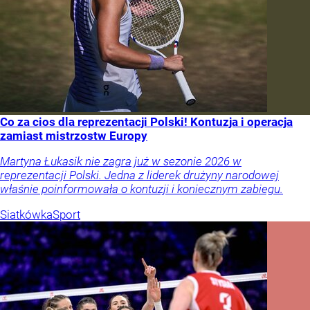
Co za cios dla reprezentacji Polski! Kontuzja i operacja
zamiast mistrzostw Europy
Martyna Łukasik nie zagra już w sezonie 2026 w
reprezentacji Polski. Jedna z liderek drużyny narodowej
właśnie poinformowała o kontuzji i koniecznym zabiegu.
Siatkówka
Sport