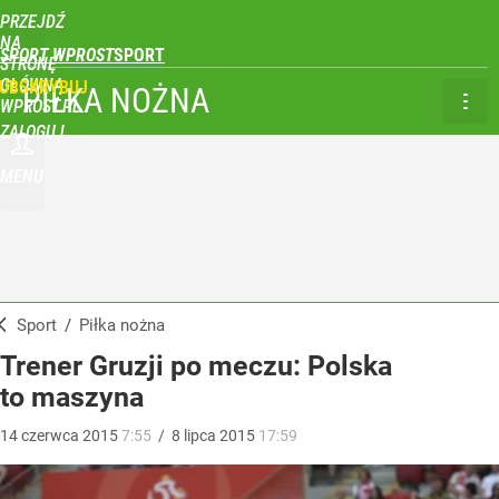
PRZEJDŹ
NA
SPORT WPROST
STRONĘ
GŁÓWNĄ
UBSKRYBUJ
PIŁKA NOŻNA
WPROST.PL
ZALOGUJ
MENU
Sport
/
Piłka nożna
Trener Gruzji po meczu: Polska
to maszyna
14
czerwca
2015
7:55
/
8
lipca
2015
17:59