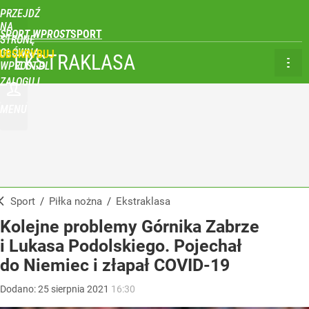
PRZEJDŹ
NA
SPORT WPROST
STRONĘ
GŁÓWNĄ
UBSKRYBUJ
EKSTRAKLASA
WPROST.PL
ZALOGUJ
MENU
Sport
/
Piłka nożna
/
Ekstraklasa
Kolejne problemy Górnika Zabrze
i Lukasa Podolskiego. Pojechał
do Niemiec i złapał COVID-19
Dodano:
25
sierpnia
2021
16:30