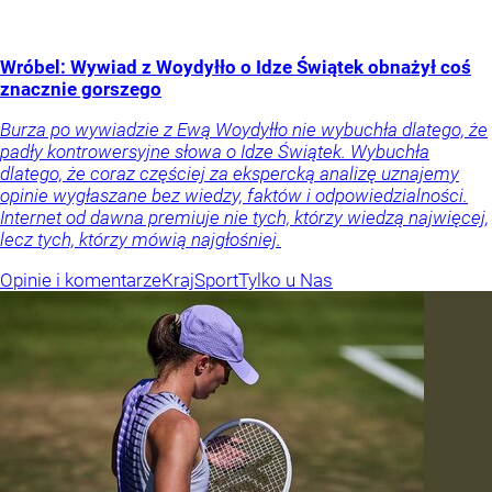
Wróbel: Wywiad z Woydyłło o Idze Świątek obnażył coś
znacznie gorszego
Burza po wywiadzie z Ewą Woydyłło nie wybuchła dlatego, że
padły kontrowersyjne słowa o Idze Świątek. Wybuchła
dlatego, że coraz częściej za ekspercką analizę uznajemy
opinie wygłaszane bez wiedzy, faktów i odpowiedzialności.
Internet od dawna premiuje nie tych, którzy wiedzą najwięcej,
lecz tych, którzy mówią najgłośniej.
Opinie i komentarze
Kraj
Sport
Tylko u Nas