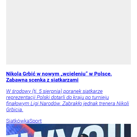
Nikola Grbić w nowym „wcieleniu” w Polsce.
Zabawna scenka z siatkarzami
W środowy (tj. 5 sierpnia) poranek siatkarze
reprezentacji Polski dotarli do kraju po turnieju
finałowym Ligi Narodów. Zabrakło jednak trenera Nikoli
Grbicia.
Siatkówka
Sport