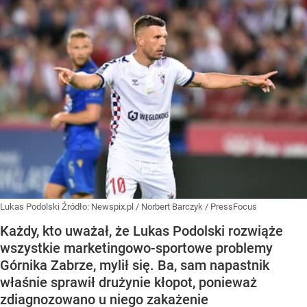
Lukas Podolski
Źródło:
Newspix.pl
/
Norbert Barczyk / PressFocus
Każdy, kto uważał, że Lukas Podolski rozwiąże
wszystkie marketingowo-sportowe problemy
Górnika Zabrze, mylił się. Ba, sam napastnik
właśnie sprawił drużynie kłopot, ponieważ
zdiagnozowano u niego zakażenie