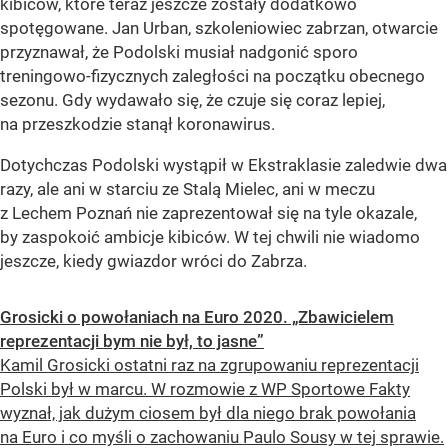
kibiców, które teraz jeszcze zostały dodatkowo
spotęgowane. Jan Urban, szkoleniowiec zabrzan, otwarcie
przyznawał, że Podolski musiał nadgonić sporo
treningowo-fizycznych zaległości na początku obecnego
sezonu. Gdy wydawało się, że czuje się coraz lepiej,
na przeszkodzie stanął koronawirus.
Dotychczas Podolski wystąpił w Ekstraklasie zaledwie dwa
razy, ale ani w starciu ze Stalą Mielec, ani w meczu
z Lechem Poznań nie zaprezentował się na tyle okazale,
by zaspokoić ambicje kibiców. W tej chwili nie wiadomo
jeszcze, kiedy gwiazdor wróci do Zabrza.
Grosicki o powołaniach na Euro 2020. „Zbawicielem
reprezentacji bym nie był, to jasne”
Kamil Grosicki ostatni raz na zgrupowaniu reprezentacji
Polski był w marcu. W rozmowie z WP Sportowe Fakty
wyznał, jak dużym ciosem był dla niego brak powołania
na Euro i co myśli o zachowaniu Paulo Sousy w tej sprawie.