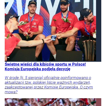
Świetne wieści dla kibiców sportu w Polsce!
Komisja Europejska podjęła decyzję
W środę (tj. 5 sierpnia) oficjalnie poinformowano o
aktualizacji tzw. polskiej liście ważnych wydarzeń,
zaakceptowanej przez Komisję Europejską. O czym
mowa?