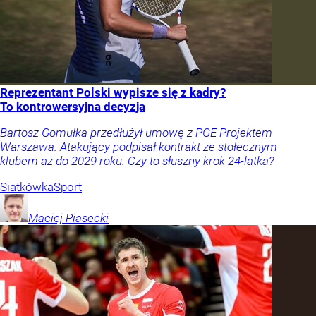
Reprezentant Polski wypisze się z kadry?
To kontrowersyjna decyzja
Bartosz Gomułka przedłużył umowę z PGE Projektem
Warszawa. Atakujący podpisał kontrakt ze stołecznym
klubem aż do 2029 roku. Czy to słuszny krok 24-latka?
Siatkówka
Sport
Maciej
Piasecki