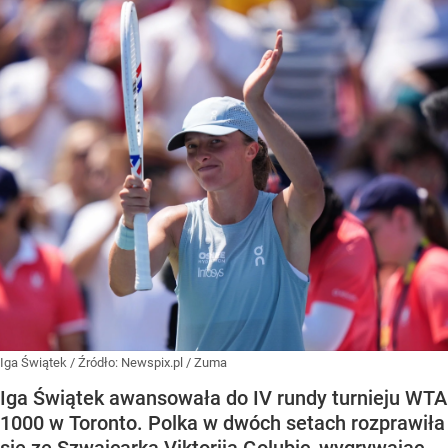
Iga Świątek
/ Źródło:
Newspix.pl
/
Zuma
Iga Świątek awansowała do IV rundy turnieju WTA
1000 w Toronto. Polka w dwóch setach rozprawiła
się ze Szwajcarką Viktorija Golubic, wygrywając