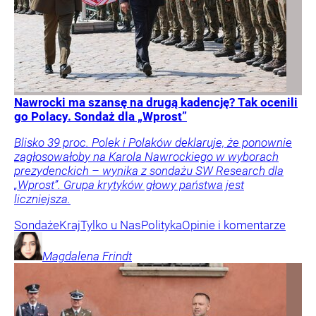
Nawrocki ma szansę na drugą kadencję? Tak ocenili
go Polacy. Sondaż dla „Wprost”
Blisko 39 proc. Polek i Polaków deklaruje, że ponownie
zagłosowałoby na Karola Nawrockiego w wyborach
prezydenckich – wynika z sondażu SW Research dla
„Wprost”. Grupa krytyków głowy państwa jest
liczniejsza.
Sondaże
Kraj
Tylko u Nas
Polityka
Opinie i komentarze
Magdalena
Frindt