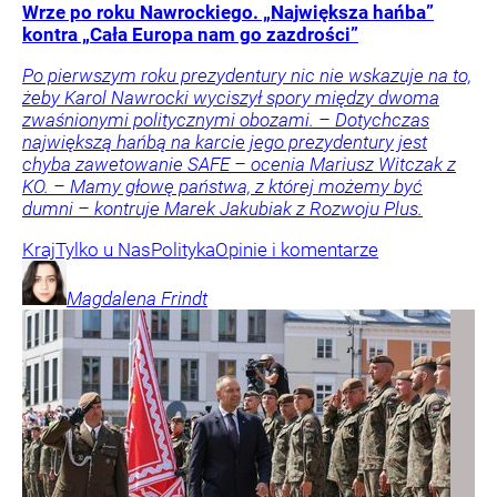
Wrze po roku Nawrockiego. „Największa hańba”
kontra „Cała Europa nam go zazdrości”
Po pierwszym roku prezydentury nic nie wskazuje na to,
żeby Karol Nawrocki wyciszył spory między dwoma
zwaśnionymi politycznymi obozami. – Dotychczas
największą hańbą na karcie jego prezydentury jest
chyba zawetowanie SAFE – ocenia Mariusz Witczak z
KO. – Mamy głowę państwa, z której możemy być
dumni – kontruje Marek Jakubiak z Rozwoju Plus.
Kraj
Tylko u Nas
Polityka
Opinie i komentarze
Magdalena
Frindt