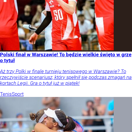
Polski finał w Warszawie! To będzie wielkie święto w grze
o tytuł
Aż trzy Polki w finale turnieju tenisowego w Warszawie? To
rzeczywiście scenariusz, który spełnił się podczas zmagań na
kortach Legii. Gra o tytuł już w piątek!
Tenis
Sport