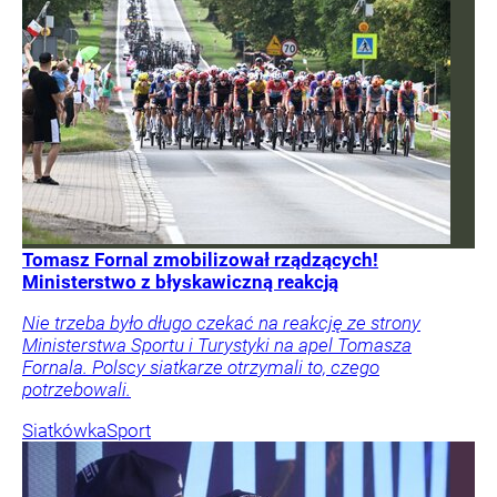
Tomasz Fornal zmobilizował rządzących!
Ministerstwo z błyskawiczną reakcją
Nie trzeba było długo czekać na reakcję ze strony
Ministerstwa Sportu i Turystyki na apel Tomasza
Fornala. Polscy siatkarze otrzymali to, czego
potrzebowali.
Siatkówka
Sport