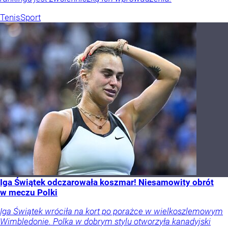
Tenis
Sport
Iga Świątek odczarowała koszmar! Niesamowity obrót
w meczu Polki
Iga Świątek wróciła na kort po porażce w wielkoszlemowym
Wimbledonie. Polka w dobrym stylu otworzyła kanadyjski