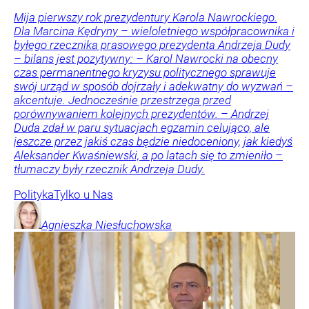
Mija pierwszy rok prezydentury Karola Nawrockiego.
Dla Marcina Kędryny – wieloletniego współpracownika i
byłego rzecznika prasowego prezydenta Andrzeja Dudy
– bilans jest pozytywny: – Karol Nawrocki na obecny
czas permanentnego kryzysu politycznego sprawuje
swój urząd w sposób dojrzały i adekwatny do wyzwań –
akcentuje. Jednocześnie przestrzega przed
porównywaniem kolejnych prezydentów. – Andrzej
Duda zdał w paru sytuacjach egzamin celująco, ale
jeszcze przez jakiś czas będzie niedoceniony, jak kiedyś
Aleksander Kwaśniewski, a po latach się to zmieniło –
tłumaczy były rzecznik Andrzeja Dudy.
Polityka
Tylko u Nas
Agnieszka
Niesłuchowska