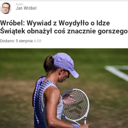
Autor:
Jan Wróbel
Wróbel: Wywiad z Woydyłło o Idze
Świątek obnażył coś znacznie gorszego
Dodano:
5
sierpnia
6:08