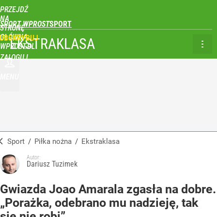
PRZEJDŹ
NA
SPORT WPROST
STRONĘ
GŁÓWNĄ
UBSKRYBUJ
EKSTRAKLASA
WPROST.PL
ZALOGUJ
MENU
Sport
/
Piłka nożna
/
Ekstraklasa
Autor:
Dariusz Tuzimek
Gwiazda Joao Amarala zgasła na dobre.
„Porażka, odebrano mu nadzieję, tak
się nie robi”