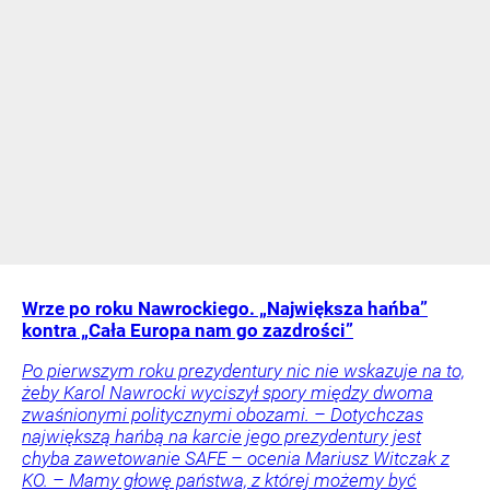
Wrze po roku Nawrockiego. „Największa hańba”
kontra „Cała Europa nam go zazdrości”
Po pierwszym roku prezydentury nic nie wskazuje na to,
żeby Karol Nawrocki wyciszył spory między dwoma
zwaśnionymi politycznymi obozami. – Dotychczas
największą hańbą na karcie jego prezydentury jest
chyba zawetowanie SAFE – ocenia Mariusz Witczak z
KO. – Mamy głowę państwa, z której możemy być