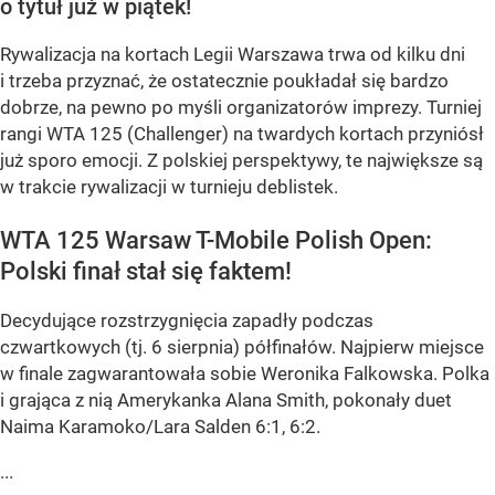
o tytuł już w piątek!
Rywalizacja na kortach Legii Warszawa trwa od kilku dni
i trzeba przyznać, że ostatecznie poukładał się bardzo
dobrze, na pewno po myśli organizatorów imprezy. Turniej
rangi WTA 125 (Challenger) na twardych kortach przyniósł
już sporo emocji. Z polskiej perspektywy, te największe są
w trakcie rywalizacji w turnieju deblistek.
WTA 125 Warsaw T-Mobile Polish Open:
Polski finał stał się faktem!
Decydujące rozstrzygnięcia zapadły podczas
czwartkowych (tj. 6 sierpnia) półfinałów. Najpierw miejsce
w finale zagwarantowała sobie Weronika Falkowska. Polka
i grająca z nią Amerykanka Alana Smith, pokonały duet
Naima Karamoko/Lara Salden 6:1, 6:2.
...