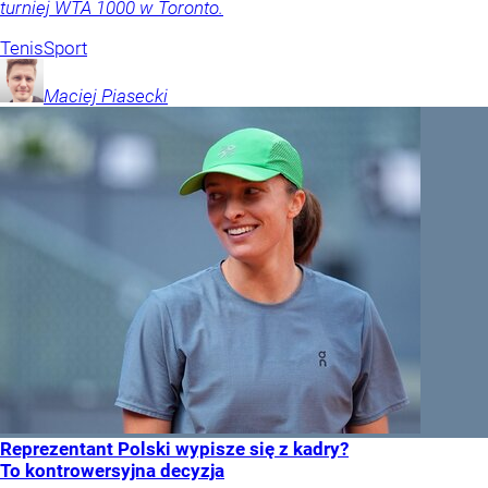
turniej WTA 1000 w Toronto.
Tenis
Sport
Maciej
Piasecki
Reprezentant Polski wypisze się z kadry?
To kontrowersyjna decyzja