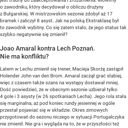
jest trudny do zaakceptowania i zrozumienia. Mówimy
o zawodniku, który decydował o obliczu drużyny
z Bułgarskiej. W mistrzowskim sezonie zdobył aż 17
bramek i zaliczył 8 asyst. Jak na polską Ekstraklasę był
to zawodnik wybitny. Co się zatem stało, że jego status tak
szybko negatywnie się zmienił?
Joao Amaral kontra Lech Poznań.
Nie ma konfliktu?
Latem w Lechu zmienił się trener, Macieja Skorżę zastąpił
Holender John van den Brom. Amaral zaczął grać słabiej,
więc z czasem także szans na występy dostawał mniej.
Dość powiedzieć, że w obecnym sezonie uzbierał tylko
4 gole i 3 asysty (w 26 spotkaniach Lecha). Jego rola stała
się marginalna, aż pod koniec rundy jesiennej w ogóle
przestał pojawiać się w składzie. Okres zimowych
przygotowań do sezonu niczego w sytuacji Portugalczyka
nie zmienił. Nie gra i wygląda na to, że w przyszłości też