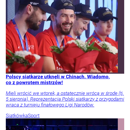
Polscy siatkarze utknęli w Chinach. Wiadomo,
co z powrotem mistrzów!
Mieli wrócić we wtorek, a ostatecznie wrócą w środę (tj.
5 sierpnia). Reprezentacja Polski siatkarzy z przygodami
wraca z turnieju finałowego Ligi Narodów.
Siatkówka
Sport