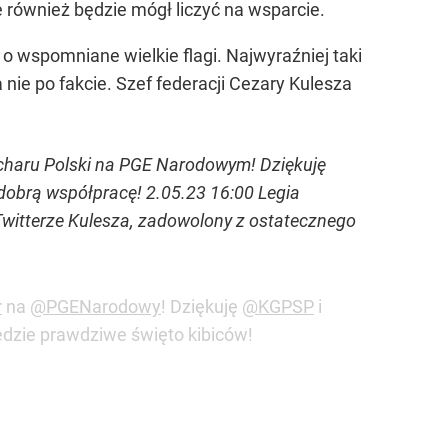
ównież będzie mógł liczyć na wsparcie.
 o wspomniane wielkie flagi. Najwyraźniej taki
 nie po fakcie. Szef federacji Cezary Kulesza
Pucharu Polski na PGE Narodowym! Dziękuję
obrą współpracę! 2.05.23 16:00 Legia
witterze Kulesza, zadowolony z ostatecznego
r
na
@PGENarodowy
! Dziękuję
@KGPSP
i
ędzie prawdziwe święto kibiców!