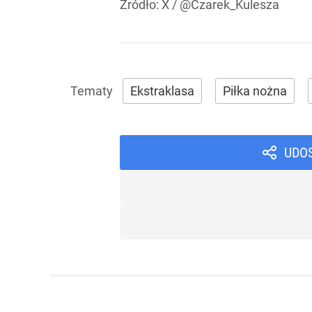
Źródło:
X
/
@Czarek_Kulesza
Ekstraklasa
Piłka nożna
UDO