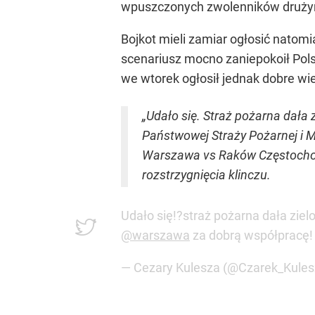
wpuszczonych zwolenników drużyn
Bojkot mieli zamiar ogłosić natomi
scenariusz mocno zaniepokoił Polsk
we wtorek ogłosił jednak dobre wie
„Udało się. Straż pożarna dała
Państwowej Straży Pożarnej i 
Warszawa vs Raków Częstochowa
rozstrzygnięcia klinczu.
Udało się!?straż pożarna dała ziel
@warszawa
za dobrą współpracę!
— Cezary Kulesza (@Czarek_Kule