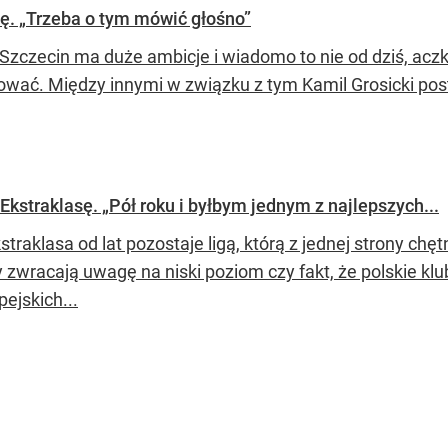
nę. „Trzeba o tym mówić głośno”
Szczecin ma duże ambicje i wiadomo to nie od dziś, aczk
zować. Między innymi w związku z tym Kamil Grosicki po
 Ekstraklasę. „Pół roku i byłbym jednym z najlepszych...
traklasa od lat pozostaje ligą, którą z jednej strony chęt
 zwracają uwagę na niski poziom czy fakt, że polskie klu
ejskich...