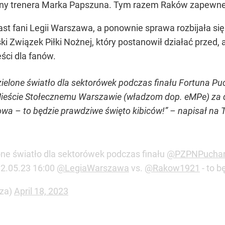
y trenera Marka Papszuna. Tym razem Raków zapewne r
ast fani Legii Warszawa, a ponownie sprawa rozbijała się
i Związek Piłki Nożnej, który postanowił działać przed, a
ści dla fanów.
 zielone światło dla sektorówek podczas finału Fortuna 
Mieście Stołecznemu Warszawie (władzom dop. eMPe) za d
 – to będzie prawdziwe święto kibiców!” – napisał na T
one światło dla sektorówek podczas finału
@PZPNPucha
 2.05.23 16:00
@LegiaWarszawa
vs.
@Rakow1921
- to b
sza)
April 18, 2023