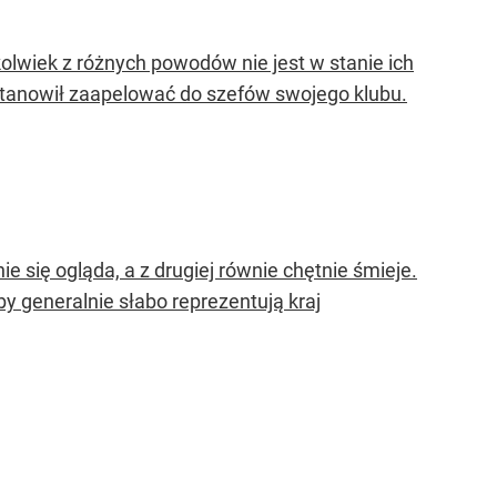
olwiek z różnych powodów nie jest w stanie ich
stanowił zaapelować do szefów swojego klubu.
nie się ogląda, a z drugiej równie chętnie śmieje.
by generalnie słabo reprezentują kraj