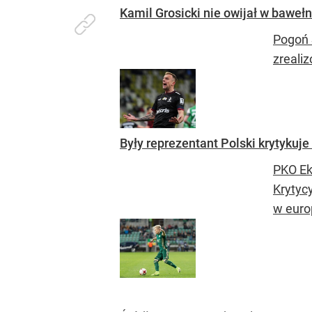
Kamil Grosicki nie owijał w baweł
Pogoń 
zreali
Były reprezentant Polski krytykuje
PKO Eks
Krytycy
w europ