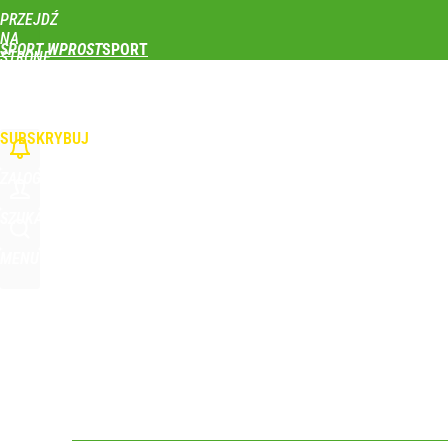
PRZEJDŹ
Udostępnij
0
Skomentuj
NA
SPORT WPROST
STRONĘ
GŁÓWNĄ
PIŁKA NOŻNA
SIATKÓWKA
TENIS
LEKKOATLETYKA
SKOKI NARCIAR
Głośna decyzja Karola Nawrockiego o ułaskawieniu
WPROST.PL
SUBSKRYBUJ
dodaj
ZALOGUJ
Wróbel: Wywiad z Woydyłło o Idze Świątek obnaży
SZUKAJ
MENU
dodaj
Iga Świątek została oficjalnie przeproszona. „Za g
dodaj