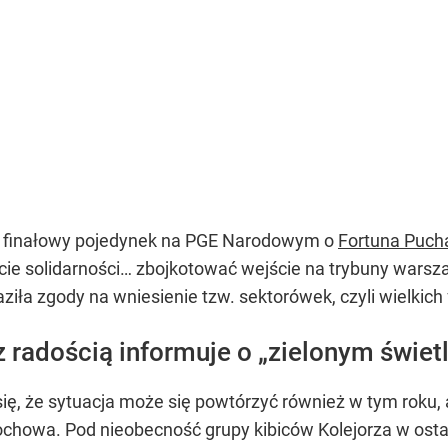
u finałowy pojedynek na PGE Narodowym o
Fortuna Pucha
ie solidarności… zbojkotować wejście na trybuny warsz
iła zgody na wniesienie tzw. sektorówek, czyli wielkich
 radością informuje o „zielonym świet
ię, że sytuacja może się powtórzyć również w tym roku
howa. Pod nieobecność grupy kibiców Kolejorza w ostat