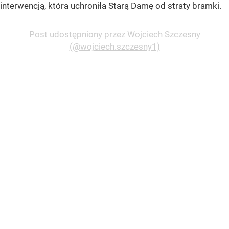
interwencją, która uchroniła Starą Damę od straty bramki.
Post udostępniony przez Wojciech Szczesny
(@wojciech.szczesny1)