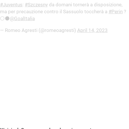
#Juventus
:
#Szczesny
da domani tornerà a disposizione,
ma per precauzione contro il Sassuolo toccherà a
#Perin
?
⚪️⚫️
@GoalItalia
— Romeo Agresti (@romeoagresti)
April 14, 2023