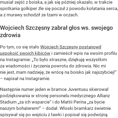
musiał zejść z boiska, a jak się później okazało, w trakcie
spotkania golkiper źle się poczuł z powodu kołatania serca,
a z murawy schodził ze łzami w oczach.
Wojciech Szczęsny zabrał głos ws. swojego
zdrowia
Po tym, co się stało
Wojciech Szczęsny postanowił
uspokoić swoich kibiców
i zamieścił wpis na swoim profilu
na Instagramie: „To było straszne, dziękuję wszystkim
za wiadomości i życzenia powrotu do zdrowia. Nic mi
nie jest, mam nadzieję, że wrócę na boisko jak najszybciej!”
– napisał na Instagramie.
Następnie numer jeden w bramce Juventusu skierował
podziękowania w stronę personelu medycznego Allianz
Stadium „za ich wsparcie” i do Mattii Perina „za bycie
naszym bohaterem!” – dodał. Włoski bramkarz świetnie
spisywał się po wejściu z ławki i popisał się podwójną