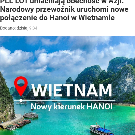
PLL LOT umacniają obecność w Azji.
Narodowy przewoźnik uruchomi nowe
połączenie do Hanoi w Wietnamie
Dodano:
dzisiaj
9:34