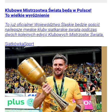
Klubowe Mistrzostwa Świata będą w Polsce!
To wielkie wyróżnienie
To już oficjalne! Województwo Śląskie będzie gościć
najlepsze męskie kluby siatkarskie świata podczas
dwóch kolejnych edycji Klubowych Mistrzostw Świata.
Siatkówka
Sport