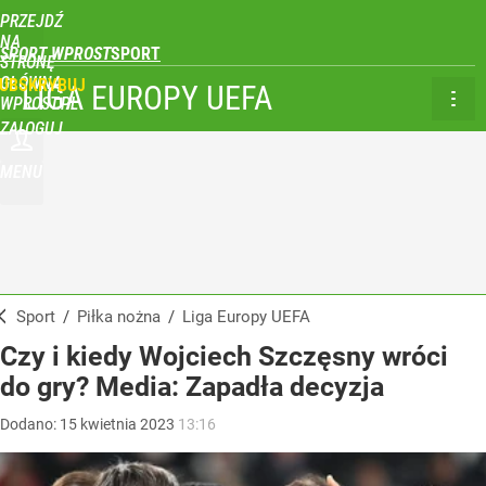
PRZEJDŹ
NA
SPORT WPROST
STRONĘ
GŁÓWNĄ
UBSKRYBUJ
LIGA EUROPY UEFA
WPROST.PL
ZALOGUJ
MENU
Sport
/
Piłka nożna
/
Liga Europy UEFA
Czy i kiedy Wojciech Szczęsny wróci
do gry? Media: Zapadła decyzja
Dodano:
15
kwietnia
2023
13:16