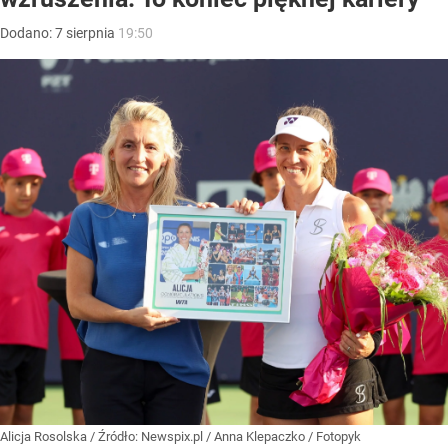
Dodano:
7
sierpnia
19:50
Alicja Rosolska
/ Źródło:
Newspix.pl
/
Anna Klepaczko / Fotopyk