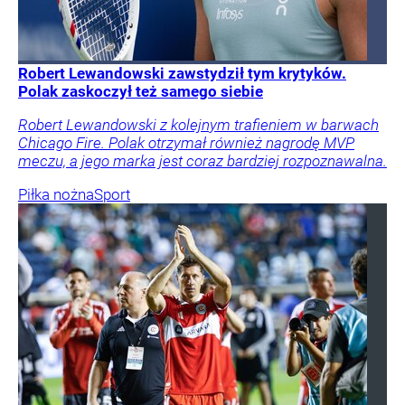
Robert Lewandowski zawstydził tym krytyków.
Polak zaskoczył też samego siebie
Robert Lewandowski z kolejnym trafieniem w barwach
Chicago Fire. Polak otrzymał również nagrodę MVP
meczu, a jego marka jest coraz bardziej rozpoznawalna.
Piłka nożna
Sport