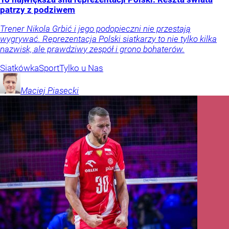
patrzy z podziwem
Trener Nikola Grbić i jego podopieczni nie przestają
wygrywać. Reprezentacja Polski siatkarzy to nie tylko kilka
nazwisk, ale prawdziwy zespół i grono bohaterów.
Siatkówka
Sport
Tylko u Nas
Maciej
Piasecki