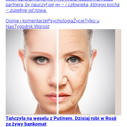
partnera, by nauczył się jej – i człowieka, którego kocha
– zupełnie od nowa.
Opinie i komentarze
Psychologia
Życie
Tylko u
Nas
Tygodnik Wprost
Tańczyła na weselu z Putinem. Dzisiaj robi w Rosji
za żywy bankomat