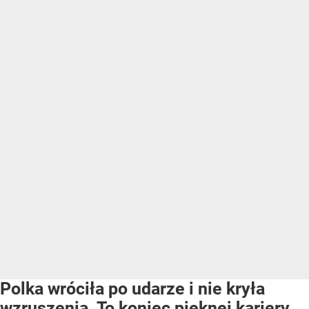
Polka wróciła po udarze i nie kryła
wzruszenia. To koniec pięknej kariery