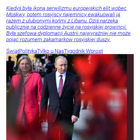
Kiedyś była ikoną serwilizmu europejskich elit wobec
Moskwy, potem rosyjscy najemnicy ewakuowali ją
razem z ulubionymi końmi z Libanu. Dziś narzeka
publicznie na codzienne życie na rosyjskiej prowincji.
Była szefowa dyplomacji Austrii najwyraźniej nie może
pojąć rozumem zakamarków rosyjskiej duszy.
Świat
Polityka
Tylko u Nas
Tygodnik Wprost