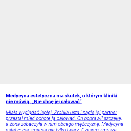
Medycyna estetyczna ma skutek, o którym kliniki
nie mówią. „Nie chcę jej całować”
Miała wyglądać lepiej. Zrobiła usta i nagle jej partner
przestał mieć ochotę ją całować. On poprawił szczękę,
a żona zobaczyła w nim obcego mężczyznę. Medycyna
estetyczna zmienia nie tylko twarz. Czasem zmusza