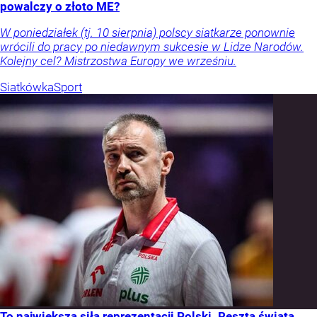
powalczy o złoto ME?
W poniedziałek (tj. 10 sierpnia) polscy siatkarze ponownie
wrócili do pracy po niedawnym sukcesie w Lidze Narodów.
Kolejny cel? Mistrzostwa Europy we wrześniu.
Siatkówka
Sport
To największa siła reprezentacji Polski. Reszta świata