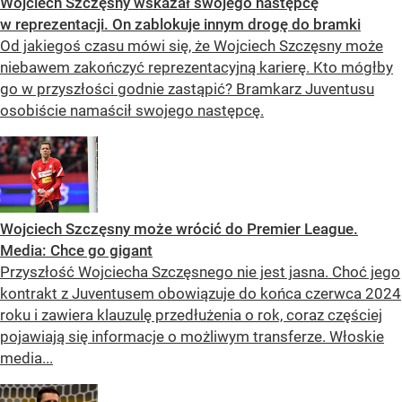
Wojciech Szczęsny wskazał swojego następcę
w reprezentacji. On zablokuje innym drogę do bramki
Od jakiegoś czasu mówi się, że Wojciech Szczęsny może
niebawem zakończyć reprezentacyjną karierę. Kto mógłby
go w przyszłości godnie zastąpić? Bramkarz Juventusu
osobiście namaścił swojego następcę.
Wojciech Szczęsny może wrócić do Premier League.
Media: Chce go gigant
Przyszłość Wojciecha Szczęsnego nie jest jasna. Choć jego
kontrakt z Juventusem obowiązuje do końca czerwca 2024
roku i zawiera klauzulę przedłużenia o rok, coraz częściej
pojawiają się informacje o możliwym transferze. Włoskie
media...