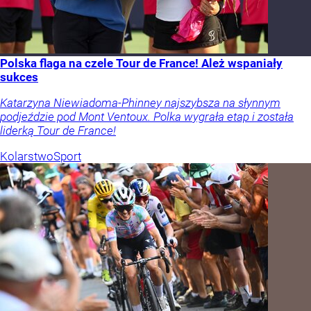
Polska flaga na czele Tour de France! Ależ wspaniały
sukces
Katarzyna Niewiadoma-Phinney najszybsza na słynnym
podjeździe pod Mont Ventoux. Polka wygrała etap i została
liderką Tour de France!
Kolarstwo
Sport