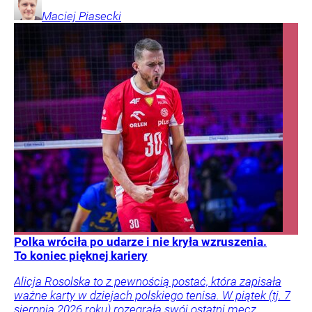
Maciej
Piasecki
Polka wróciła po udarze i nie kryła wzruszenia.
To koniec pięknej kariery
Alicja Rosolska to z pewnością postać, która zapisała
ważne karty w dziejach polskiego tenisa. W piątek (tj. 7
sierpnia 2026 roku) rozegrała swój ostatni mecz.