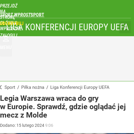
PRZEJDŹ
NA
SPORT WPROST
STRONĘ
GŁÓWNĄ
UBSKRYBUJ
LIGA KONFERENCJI EUROPY UEFA
WPROST.PL
ZALOGUJ
MENU
Sport
/
Piłka nożna
/
Liga Konferencji Europy UEFA
Legia Warszawa wraca do gry
w Europie. Sprawdź, gdzie oglądać jej
mecz z Molde
Dodano:
15
lutego
2024
9:06