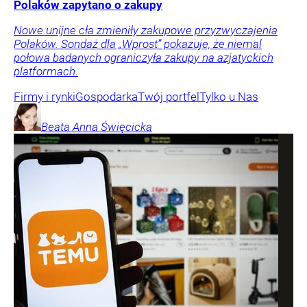
Polaków zapytano o zakupy
Nowe unijne cła zmieniły zakupowe przyzwyczajenia
Polaków. Sondaż dla „Wprost” pokazuje, że niemal
połowa badanych ograniczyła zakupy na azjatyckich
platformach.
Firmy i rynki
Gospodarka
Twój portfel
Tylko u Nas
Beata Anna
Święcicka