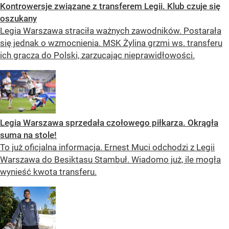
Kontrowersje związane z transferem Legii. Klub czuje się
oszukany
Legia Warszawa straciła ważnych zawodników. Postarała
się jednak o wzmocnienia. MSK Żylina grzmi ws. transferu
ich gracza do Polski, zarzucając nieprawidłowości.
Legia Warszawa sprzedała czołowego piłkarza. Okrągła
suma na stole!
To już oficjalna informacja. Ernest Muci odchodzi z Legii
Warszawa do Besiktasu Stambuł. Wiadomo już, ile mogła
wynieść kwota transferu.