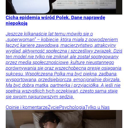
Cicha epidemia wśród Polek. Dane naprawdę
niepokoją
Jeszcze kilkanaście lat temu mówiło się o
„superwoman” – kobiecie, która miała z powodzeniem
łączyć karierę zawodową, macierzyństwo, atrakcyjny
wygląd, aktywność społeczną i szczęśliwy związek. Dziś
ten model nie tylko nie zniknął, ale został spotęgowany
przez media społecznościowe, kulturę nieustannego
porównywania się oraz wszechobecną presję osiągania
sukcesu. Współczesna Polka ma być piękna, zadbana,
wysportowana, przedsiębiorcza, emocjonalnie dojrzała.
Ma być dobrą matką, partnerką i przyjaciółką. A jeśli nie
spełnia wszystkich tych oczekiwań, często sama staje
się swoim najsurowszym sędzią.
Opinie i komentarze
Życie
Psychologia
Tylko u Nas