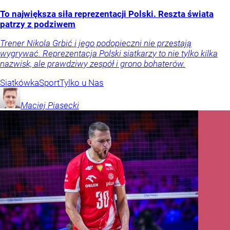
To największa siła reprezentacji Polski. Reszta świata
patrzy z podziwem
Trener Nikola Grbić i jego podopieczni nie przestają
wygrywać. Reprezentacja Polski siatkarzy to nie tylko kilka
nazwisk, ale prawdziwy zespół i grono bohaterów.
Siatkówka
Sport
Tylko u Nas
Maciej
Piasecki