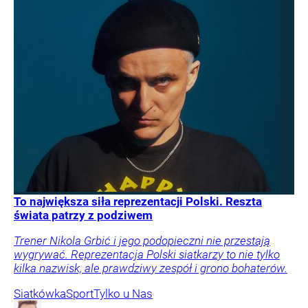
To największa siła reprezentacji Polski. Reszta
świata patrzy z podziwem
Trener Nikola Grbić i jego podopieczni nie przestają
wygrywać. Reprezentacja Polski siatkarzy to nie tylko
kilka nazwisk, ale prawdziwy zespół i grono bohaterów.
Siatkówka
Sport
Tylko u Nas