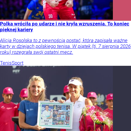
Polka wróciła po udarze i nie kryła wzruszenia. To koniec
pięknej kariery
Alicja Rosolska to z pewnością postać, która zapisała ważne
karty w dziejach polskiego tenisa. W piątek (tj. 7 sierpnia 2026
roku) rozegrała swój ostatni mecz.
Tenis
Sport