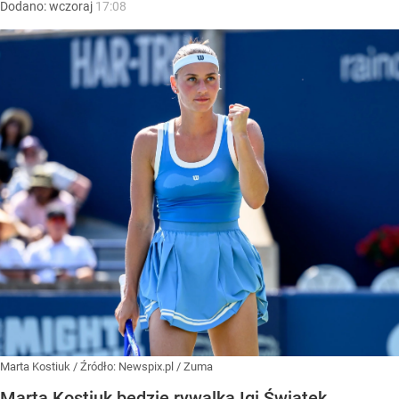
Dodano:
wczoraj
17:08
Marta Kostiuk
/ Źródło:
Newspix.pl
/
Zuma
Marta Kostiuk będzie rywalką Igi Świątek