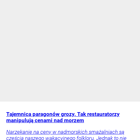
Tajemnica paragonów grozy. Tak restauratorzy
manipulują cenami nad morzem
Narzekanie na ceny w nadmorskich smażalniach są
częścią naszego wakacyjnego folkloru. Jednak to nie