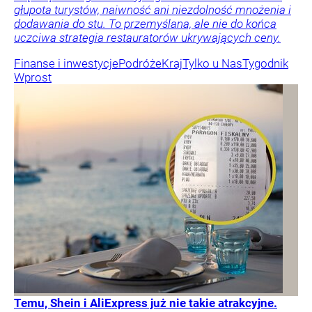
głupota turystów, naiwność ani niezdolność mnożenia i
dodawania do stu. To przemyślana, ale nie do końca
uczciwa strategia restauratorów ukrywających ceny.
Finanse i inwestycje
Podróże
Kraj
Tylko u Nas
Tygodnik
Wprost
Temu, Shein i AliExpress już nie takie atrakcyjne.