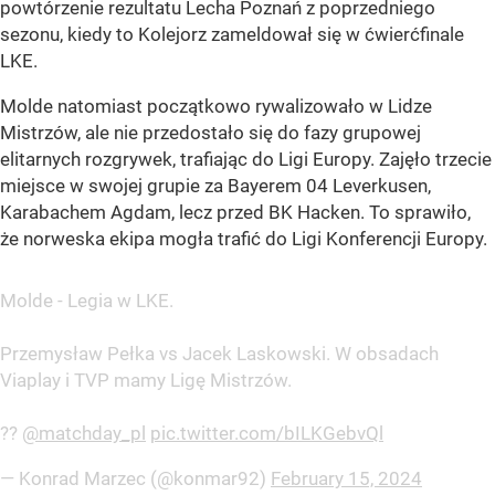
powtórzenie rezultatu Lecha Poznań z poprzedniego
sezonu, kiedy to Kolejorz zameldował się w ćwierćfinale
LKE.
Molde natomiast początkowo rywalizowało w Lidze
Mistrzów, ale nie przedostało się do fazy grupowej
elitarnych rozgrywek, trafiając do Ligi Europy. Zajęło trzecie
miejsce w swojej grupie za Bayerem 04 Leverkusen,
Karabachem Agdam, lecz przed BK Hacken. To sprawiło,
że norweska ekipa mogła trafić do Ligi Konferencji Europy.
Molde - Legia w LKE.
Przemysław Pełka vs Jacek Laskowski. W obsadach
Viaplay i TVP mamy Ligę Mistrzów.
??
@matchday_pl
pic.twitter.com/bILKGebvQl
— Konrad Marzec (@konmar92)
February 15, 2024