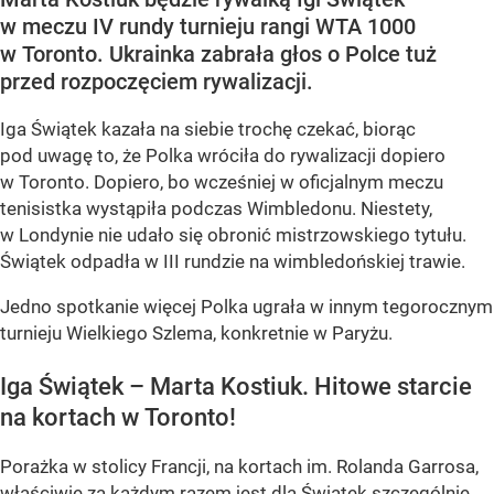
w meczu IV rundy turnieju rangi WTA 1000
w Toronto. Ukrainka zabrała głos o Polce tuż
przed rozpoczęciem rywalizacji.
Iga Świątek kazała na siebie trochę czekać, biorąc
pod uwagę to, że Polka wróciła do rywalizacji dopiero
w Toronto. Dopiero, bo wcześniej w oficjalnym meczu
tenisistka wystąpiła podczas Wimbledonu. Niestety,
w Londynie nie udało się obronić mistrzowskiego tytułu.
Świątek odpadła w III rundzie na wimbledońskiej trawie.
Jedno spotkanie więcej Polka ugrała w innym tegorocznym
turnieju Wielkiego Szlema, konkretnie w Paryżu.
Iga Świątek – Marta Kostiuk. Hitowe starcie
na kortach w Toronto!
Porażka w stolicy Francji, na kortach im. Rolanda Garrosa,
właściwie za każdym razem jest dla Świątek szczególnie