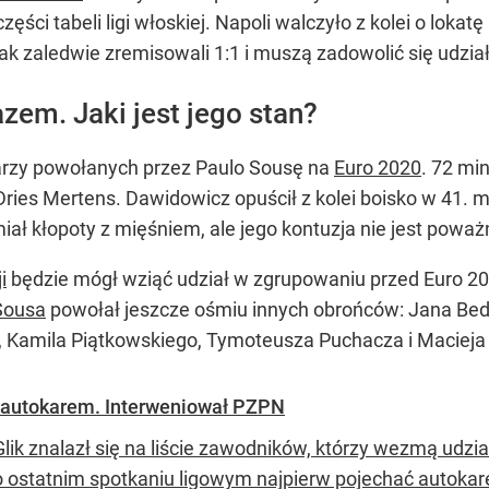
ści tabeli ligi włoskiej. Napoli walczyło z kolei o loka
k zaledwie zremisowali 1:1 i muszą zadowolić się udzia
zem. Jaki jest jego stan?
arzy powołanych przez Paulo Sousę na
Euro 2020
. 72 mi
Dries Mertens. Dawidowicz opuścił z kolei boisko w 41. 
iał kłopoty z mięśniem, ale jego kontuzja nie jest poważ
i
będzie mógł wziąć udział w zgrupowaniu przed Euro 202
Sousa
powołał jeszcze ośmiu innych obrońców: Jana Bedn
, Kamila Piątkowskiego, Tymoteusza Puchacza i Macieja
in autokarem. Interweniował PZPN
lik znalazł się na liście zawodników, którzy wezmą udzia
o ostatnim spotkaniu ligowym najpierw pojechać autokar