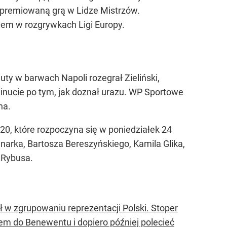
tę premiowaną grą w Lidze Mistrzów.
łem w rozgrywkach Ligi Europy.
nuty w barwach Napoli rozegrał Zieliński,
minucie po tym, jak doznał urazu. WP Sportowe
na.
0, które rozpoczyna się w poniedziałek 24
arka, Bartosza Bereszyńskiego, Kamila Glika,
 Rybusa.
ł w zgrupowaniu reprezentacji Polski. Stoper
em do Benewentu i dopiero później polecieć