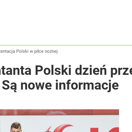
ja Europejska podjęła decyzję
wna scenka z siatkarzami
zentacja Polski w piłce nożnej
tanta Polski dzień pr
acy o przywróceniu CPN
 Są nowe informacje