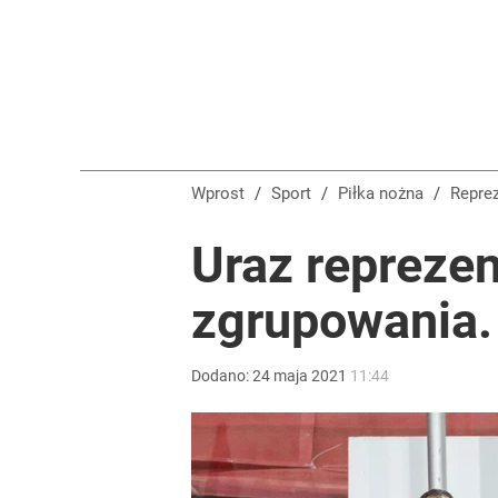
Świetne wieści dla kibiców sportu w Polsce! Komis
dodaj
Nikola Grbić w nowym „wcieleniu” w Polsce. Zaba
Wprost
/
Sport
/
Piłka nożna
/
Repre
dodaj
Uraz reprezen
Tego sondażu premier nie może zlekceważyć. Pol
zgrupowania.
8
Dodano:
24
maja
2021
11:44