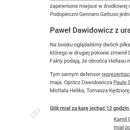
zapewnione miejsce w środkowej czę
Podopieczni Gennaro Gattuso jedna
Paweł Dawidowicz z ura
Na boisku oglądaliśmy dwóch piłk
którego w drugiej połowie zmienił 
Fakty podają, że obrońca Hellasu m
Tym samym defensor
reprezentacj
maja. Oprócz Dawidowicza
Paulo 
Michała Helika, Tomasza Kędziorę
Glik miał za karę jechać 12 godz
Kamil G
miał p