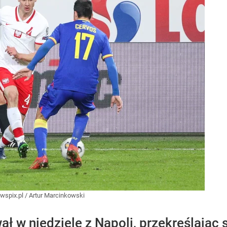
wspix.pl
/
Artur Marcinkowski
ł w niedzielę z Napoli, przekreślając 