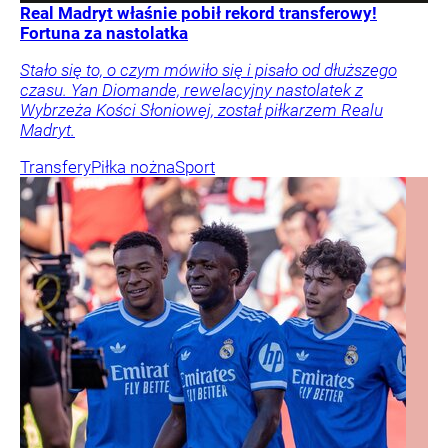
Real Madryt właśnie pobił rekord transferowy!
Fortuna za nastolatka
Stało się to, o czym mówiło się i pisało od dłuższego
czasu. Yan Diomande, rewelacyjny nastolatek z
Wybrzeża Kości Słoniowej, został piłkarzem Realu
Madryt.
Transfery
Piłka nożna
Sport