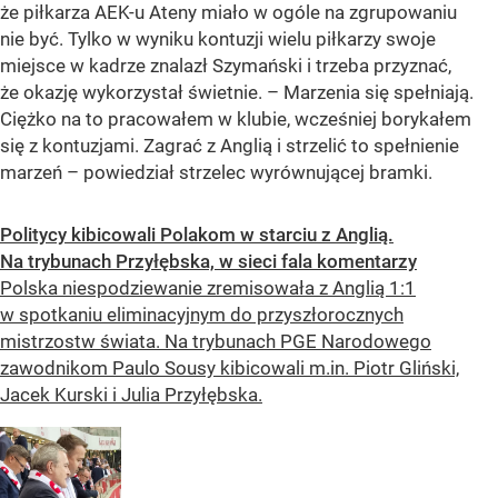
że piłkarza AEK-u Ateny miało w ogóle na zgrupowaniu
nie być. Tylko w wyniku kontuzji wielu piłkarzy swoje
miejsce w kadrze znalazł Szymański i trzeba przyznać,
że okazję wykorzystał świetnie. – Marzenia się spełniają.
Ciężko na to pracowałem w klubie, wcześniej borykałem
się z kontuzjami. Zagrać z Anglią i strzelić to spełnienie
marzeń – powiedział strzelec wyrównującej bramki.
Politycy kibicowali Polakom w starciu z Anglią.
Na trybunach Przyłębska, w sieci fala komentarzy
Polska niespodziewanie zremisowała z Anglią 1:1
w spotkaniu eliminacyjnym do przyszłorocznych
mistrzostw świata. Na trybunach PGE Narodowego
zawodnikom Paulo Sousy kibicowali m.in. Piotr Gliński,
Jacek Kurski i Julia Przyłębska.