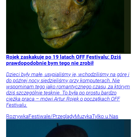
Rojek zaskakuje po 19 latach OFF Festivalu: Dziś
prawdopodobnie bym tego nie zrobił
Dzieci były małe, usypialiśmy je, wchodziliśmy na górę i
do późnej nocy siedzieliśmy przy komputerach. Nie
wspominam tego jako romantycznego czasu, za którym
dziś szczególnie tęsknię. To była po prostu bardzo
ciężka praca – mówi Artur Rojek o początkach OFF
Festivalu.
Rozrywka
Festiwale/Przeglądy
Muzyka
Tylko u Nas