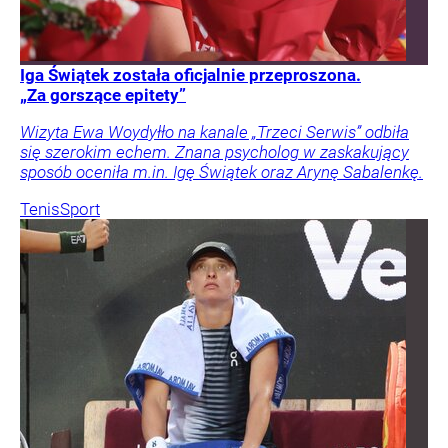
Iga Świątek została oficjalnie przeproszona.
„Za gorszące epitety”
Wizyta Ewa Woydyłło na kanale „Trzeci Serwis” odbiła
się szerokim echem. Znana psycholog w zaskakujący
sposób oceniła m.in. Igę Świątek oraz Arynę Sabalenkę.
Tenis
Sport