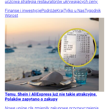
uczciwa strategia restauratorów ukrywających ceny.
Finanse i inwestycje
Podróże
Kraj
Tylko u Nas
Tygodnik
Wprost
Temu, Shein i AliExpress już nie takie atrakcyjne.
Polaków zapytano o zakupy
Nowe unijne cła zmieniły zakupowe przyzwyczajenia