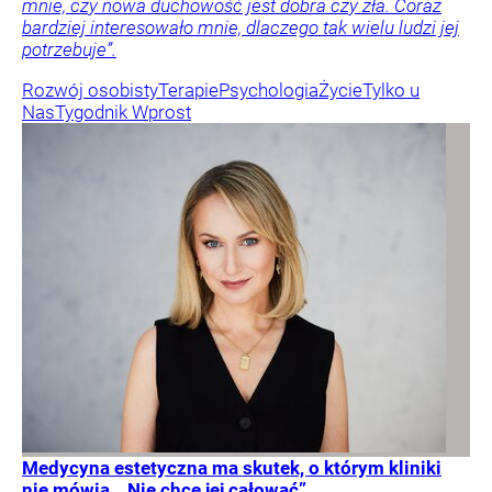
mnie, czy nowa duchowość jest dobra czy zła. Coraz
bardziej interesowało mnie, dlaczego tak wielu ludzi jej
potrzebuje”.
Rozwój osobisty
Terapie
Psychologia
Życie
Tylko u
Nas
Tygodnik Wprost
Medycyna estetyczna ma skutek, o którym kliniki
nie mówią. „Nie chcę jej całować”