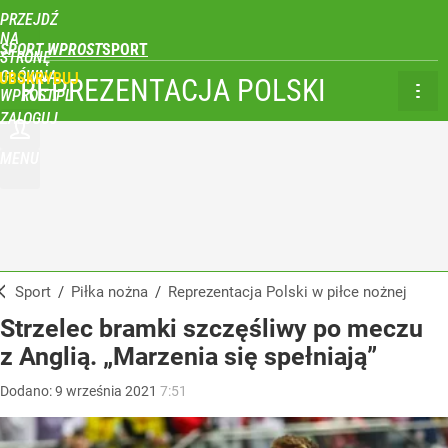
PRZEJDŹ
NA
SPORT WPROST
STRONĘ
GŁÓWNĄ
UBSKRYBUJ
REPREZENTACJA POLSKI
WPROST.PL
ZALOGUJ
MENU
Sport
/
Piłka nożna
/
Reprezentacja Polski w piłce nożnej
Strzelec bramki szczęśliwy po meczu
z Anglią. „Marzenia się spełniają”
Dodano:
9
września
2021
7:51