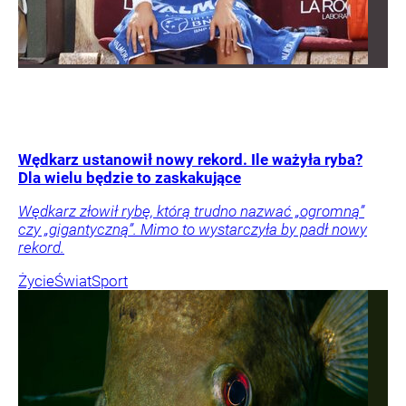
Wędkarz ustanowił nowy rekord. Ile ważyła ryba?
Dla wielu będzie to zaskakujące
Wędkarz złowił rybę, którą trudno nazwać „ogromną”
czy „gigantyczną”. Mimo to wystarczyła by padł nowy
rekord.
Życie
Świat
Sport