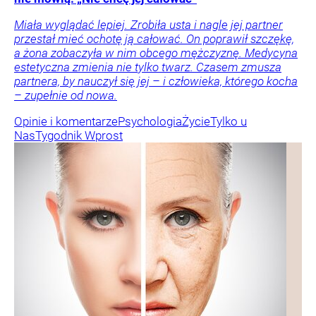
Miała wyglądać lepiej. Zrobiła usta i nagle jej partner
przestał mieć ochotę ją całować. On poprawił szczękę,
a żona zobaczyła w nim obcego mężczyznę. Medycyna
estetyczna zmienia nie tylko twarz. Czasem zmusza
partnera, by nauczył się jej – i człowieka, którego kocha
– zupełnie od nowa.
Opinie i komentarze
Psychologia
Życie
Tylko u
Nas
Tygodnik Wprost