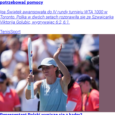
potrzebować pomocy
Iga Świątek awansowała do IV rundy turnieju WTA 1000 w
Toronto. Polka w dwóch setach rozprawiła się ze Szwajcarką
Viktorija Golubic, wygrywając 6:2, 6:1.
Tenis
Sport
Reprezentant Polski wypisze się z kadry?