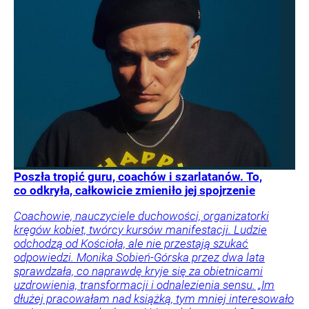
Poszła tropić guru, coachów i szarlatanów. To,
co odkryła, całkowicie zmieniło jej spojrzenie
Coachowie, nauczyciele duchowości, organizatorki
kręgów kobiet, twórcy kursów manifestacji. Ludzie
odchodzą od Kościoła, ale nie przestają szukać
odpowiedzi. Monika Sobień-Górska przez dwa lata
sprawdzała, co naprawdę kryje się za obietnicami
uzdrowienia, transformacji i odnalezienia sensu. „Im
dłużej pracowałam nad książką, tym mniej interesowało