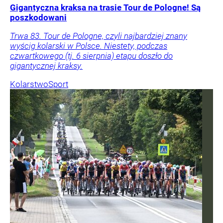
Gigantyczna kraksa na trasie Tour de Pologne! Są
poszkodowani
Trwa 83. Tour de Pologne, czyli najbardziej znany
wyścig kolarski w Polsce. Niestety, podczas
czwartkowego (tj. 6 sierpnia) etapu doszło do
gigantycznej kraksy.
Kolarstwo
Sport