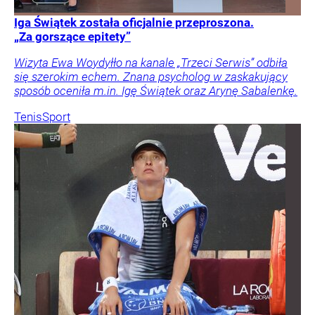
Iga Świątek została oficjalnie przeproszona.
„Za gorszące epitety”
Wizyta Ewa Woydyłło na kanale „Trzeci Serwis” odbiła
się szerokim echem. Znana psycholog w zaskakujący
sposób oceniła m.in. Igę Świątek oraz Arynę Sabalenkę.
Tenis
Sport