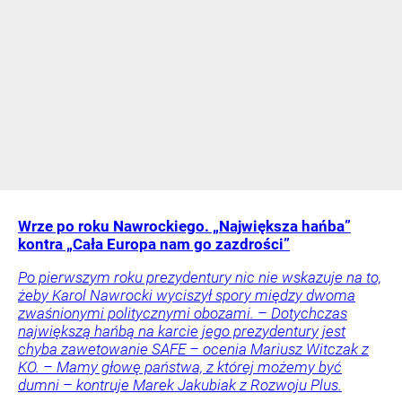
Wrze po roku Nawrockiego. „Największa hańba”
kontra „Cała Europa nam go zazdrości”
Po pierwszym roku prezydentury nic nie wskazuje na to,
żeby Karol Nawrocki wyciszył spory między dwoma
zwaśnionymi politycznymi obozami. – Dotychczas
największą hańbą na karcie jego prezydentury jest
chyba zawetowanie SAFE – ocenia Mariusz Witczak z
KO. – Mamy głowę państwa, z której możemy być
dumni – kontruje Marek Jakubiak z Rozwoju Plus.