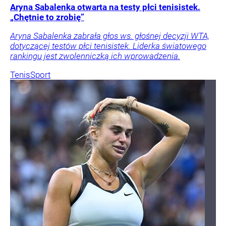
Aryna Sabalenka otwarta na testy płci tenisistek.
„Chętnie to zrobię”
Aryna Sabalenka zabrała głos ws. głośnej decyzji WTA,
dotyczącej testów płci tenisistek. Liderka światowego
rankingu jest zwolenniczką ich wprowadzenia.
Tenis
Sport