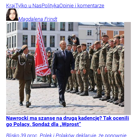
Kraj
Tylko u Nas
Polityka
Opinie i komentarze
Magdalena
Frindt
Nawrocki ma szansę na drugą kadencję? Tak ocenili
go Polacy. Sondaż dla „Wprost”
Blisko 39 proc. Polek i Polaków deklaruje, że ponownie