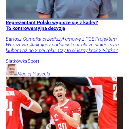
Reprezentant Polski wypisze się z kadry?
To kontrowersyjna decyzja
Bartosz Gomułka przedłużył umowę z PGE Projektem
Warszawa. Atakujący podpisał kontrakt ze stołecznym
klubem aż do 2029 roku. Czy to słuszny krok 24-latka?
Siatkówka
Sport
Maciej
Piasecki