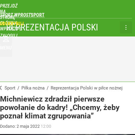
PRZEJDŹ
NA
SPORT WPROST
STRONĘ
GŁÓWNĄ
UBSKRYBUJ
REPREZENTACJA POLSKI
WPROST.PL
ZALOGUJ
MENU
Sport
/
Piłka nożna
/
Reprezentacja Polski w piłce nożnej
Michniewicz zdradził pierwsze
powołanie do kadry! „Chcemy, żeby
poznał klimat zgrupowania”
Dodano:
2
maja
2022
12:00