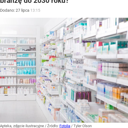
branżę do 2030 roku?
Dodano:
27
lipca
13:15
Apteka, zdjęcie ilustracyjne
/ Źródło:
Fotolia
/
Tyler Olson