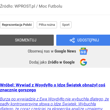
Źródło:
WPROST.pl
/
Moc Futbolu
Reprezentacja Polski
Piłka nożna
Sport
SKOMENTUJ
UDOSTĘPNIJ
Obserwuj nas
w
Google News
Dodaj jako
źródło w Google
Wróbel: Wywiad z Woydyłło o Idze Świątek obnażył coś
znacznie gorszego
Burza po wywiadzie z Ewą Woydyłło nie wybuchła dlatego, że
padły kontrowersyjne słowa o Idze Świątek. Wybuchła
dlatego, że coraz częściej za ekspercką analizę uznajemy