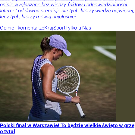
opinie wygłaszane bez wiedzy, faktów i odpowiedzialności.
Internet od dawna premiuje nie tych, którzy wiedzą najwięcej,
lecz tych, którzy mówią najgłośniej.
Opinie i komentarze
Kraj
Sport
Tylko u Nas
Polski finał w Warszawie! To będzie wielkie święto w grze
o tytuł