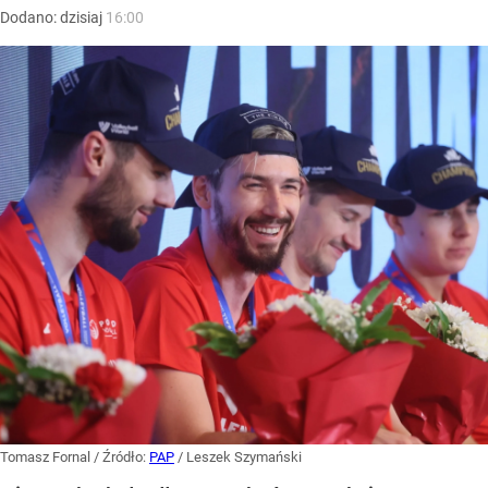
Dodano:
dzisiaj
16:00
Tomasz Fornal
/ Źródło:
PAP
/
Leszek Szymański