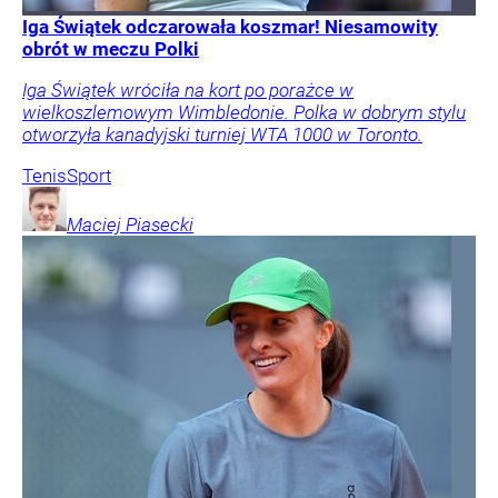
Iga Świątek odczarowała koszmar! Niesamowity
obrót w meczu Polki
Iga Świątek wróciła na kort po porażce w
wielkoszlemowym Wimbledonie. Polka w dobrym stylu
otworzyła kanadyjski turniej WTA 1000 w Toronto.
Tenis
Sport
Maciej
Piasecki