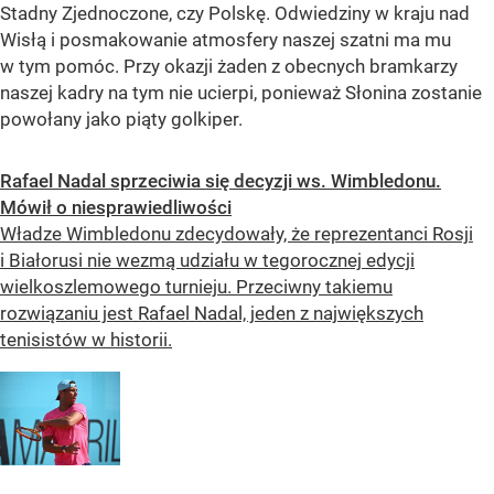
Stadny Zjednoczone, czy Polskę. Odwiedziny w kraju nad
Wisłą i posmakowanie atmosfery naszej szatni ma mu
w tym pomóc. Przy okazji żaden z obecnych bramkarzy
naszej kadry na tym nie ucierpi, ponieważ Słonina zostanie
powołany jako piąty golkiper.
Rafael Nadal sprzeciwia się decyzji ws. Wimbledonu.
Mówił o niesprawiedliwości
Władze Wimbledonu zdecydowały, że reprezentanci Rosji
i Białorusi nie wezmą udziału w tegorocznej edycji
wielkoszlemowego turnieju. Przeciwny takiemu
rozwiązaniu jest Rafael Nadal, jeden z największych
tenisistów w historii.