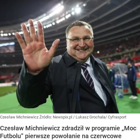
Czesław Michniewicz
Źródło:
Newspix.pl
/
Lukasz Grochala/ Cyfrasport
Czesław Michniewicz zdradził w programie „Moc
Futbolu” pierwsze powołanie na czerwcowe