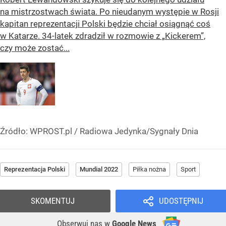
na mistrzostwach świata. Po nieudanym występie w Rosji
kapitan reprezentacji Polski będzie chciał osiągnąć coś
w Katarze. 34-latek zdradził w rozmowie z „Kickerem”,
czy może zostać...
Źródło:
WPROST.pl
/
Radiowa Jedynka/Sygnały Dnia
Reprezentacja Polski
Mundial 2022
Piłka nożna
Sport
SKOMENTUJ
UDOSTĘPNIJ
Obserwuj nas
w
Google News