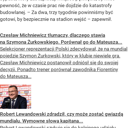
pewność, że w czasie prac nie dojdzie do katastrofy
budowlanej. – Za dwa, trzy tygodnie powinniśmy być
gotowi, by bezpiecznie na stadion wejść – zapewnił.
Czesław Michniewicz tłumaczy, dlaczego stawia
na Szymona Żurkowskiego. Porównał go do Mateusza...
Selekcjoner reprezentacji Polski zdecydował, że na mundial
pojedzie Szymon Żurkowski, który w klubie niewiele gra.
Czesław Michniewicz postanowił odniósł się do swojej
decyzji. Ponadto trener porównał zawodnika Fiorentiny
do Mateusza...
Robert Lewandowski zdradził, czy może zostać gwiazdą
mundialu. Wymowne słowa kapitana...
Robert Lewandowski szykuje się do kolejnego udziału