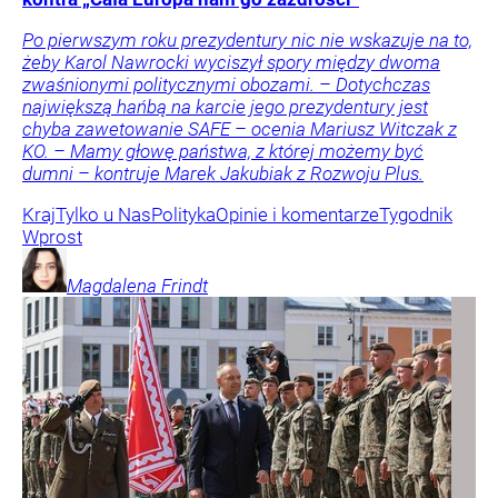
Po pierwszym roku prezydentury nic nie wskazuje na to,
żeby Karol Nawrocki wyciszył spory między dwoma
zwaśnionymi politycznymi obozami. – Dotychczas
największą hańbą na karcie jego prezydentury jest
chyba zawetowanie SAFE – ocenia Mariusz Witczak z
KO. – Mamy głowę państwa, z której możemy być
dumni – kontruje Marek Jakubiak z Rozwoju Plus.
Kraj
Tylko u Nas
Polityka
Opinie i komentarze
Tygodnik
Wprost
Magdalena
Frindt