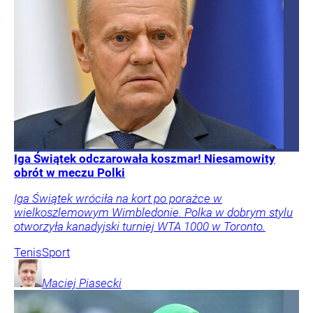
Iga Świątek odczarowała koszmar! Niesamowity
obrót w meczu Polki
Iga Świątek wróciła na kort po porażce w
wielkoszlemowym Wimbledonie. Polka w dobrym stylu
otworzyła kanadyjski turniej WTA 1000 w Toronto.
Tenis
Sport
Maciej
Piasecki