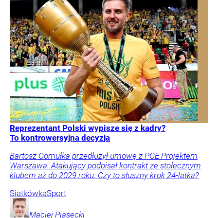
Reprezentant Polski wypisze się z kadry?
To kontrowersyjna decyzja
Bartosz Gomułka przedłużył umowę z PGE Projektem
Warszawa. Atakujący podpisał kontrakt ze stołecznym
klubem aż do 2029 roku. Czy to słuszny krok 24-latka?
Siatkówka
Sport
Maciej
Piasecki