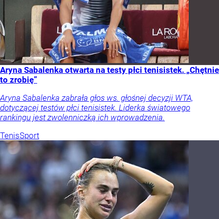
Aryna Sabalenka otwarta na testy płci tenisistek. „Chętnie
to zrobię”
Aryna Sabalenka zabrała głos ws. głośnej decyzji WTA,
dotyczącej testów płci tenisistek. Liderka światowego
rankingu jest zwolenniczką ich wprowadzenia.
Tenis
Sport