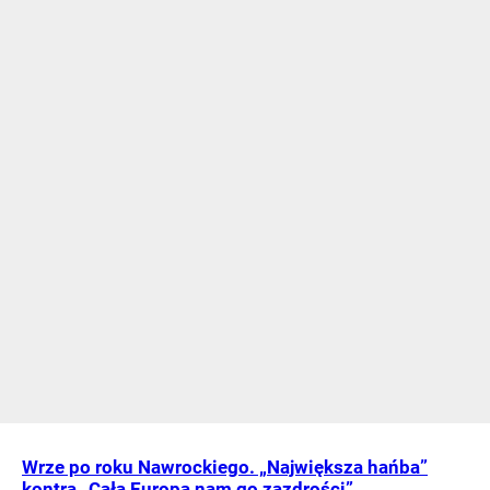
Wrze po roku Nawrockiego. „Największa hańba”
kontra „Cała Europa nam go zazdrości”