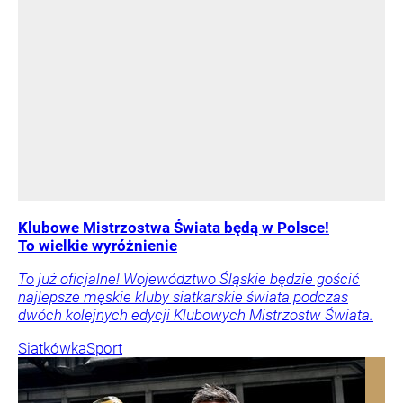
Klubowe Mistrzostwa Świata będą w Polsce!
To wielkie wyróżnienie
To już oficjalne! Województwo Śląskie będzie gościć
najlepsze męskie kluby siatkarskie świata podczas
dwóch kolejnych edycji Klubowych Mistrzostw Świata.
Siatkówka
Sport