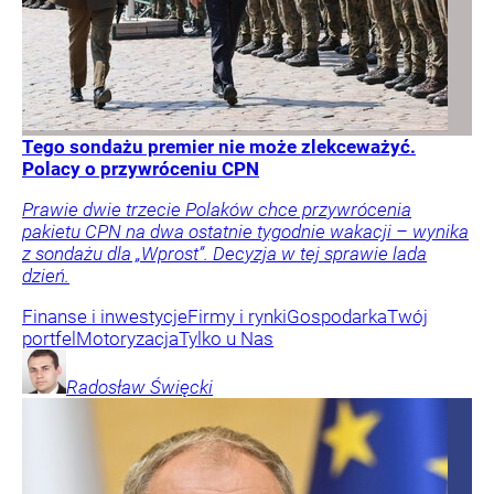
Tego sondażu premier nie może zlekceważyć.
Polacy o przywróceniu CPN
Prawie dwie trzecie Polaków chce przywrócenia
pakietu CPN na dwa ostatnie tygodnie wakacji – wynika
z sondażu dla „Wprost”. Decyzja w tej sprawie lada
dzień.
Finanse i inwestycje
Firmy i rynki
Gospodarka
Twój
portfel
Motoryzacja
Tylko u Nas
Radosław
Święcki