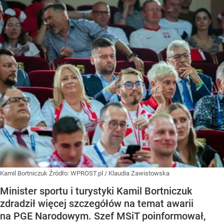
Kamil Bortniczuk
Źródło:
WPROST.pl
/
Klaudia Zawistowska
Minister sportu i turystyki Kamil Bortniczuk
zdradził więcej szczegółów na temat awarii
na PGE Narodowym. Szef MSiT poinformował,