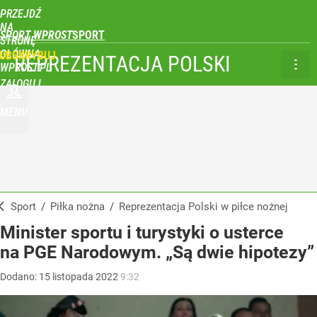
PRZEJDŹ
NA
SPORT WPROST
STRONĘ
GŁÓWNĄ
UBSKRYBUJ
REPREZENTACJA POLSKI
WPROST.PL
ZALOGUJ
MENU
Sport
/
Piłka nożna
/
Reprezentacja Polski w piłce nożnej
Minister sportu i turystyki o usterce
na PGE Narodowym. „Są dwie hipotezy”
Dodano:
15
listopada
2022
9:32