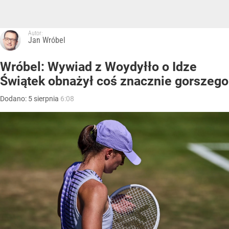
Autor:
Jan Wróbel
Wróbel: Wywiad z Woydyłło o Idze
Świątek obnażył coś znacznie gorszego
Dodano:
5
sierpnia
6:08