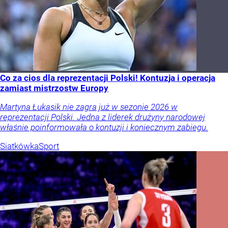
Co za cios dla reprezentacji Polski! Kontuzja i operacja
zamiast mistrzostw Europy
Martyna Łukasik nie zagra już w sezonie 2026 w
reprezentacji Polski. Jedna z liderek drużyny narodowej
właśnie poinformowała o kontuzji i koniecznym zabiegu.
Siatkówka
Sport