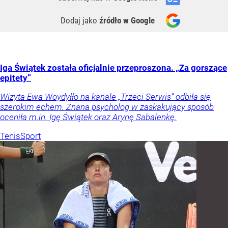
Dodaj jako
źródło w Google
Iga Świątek została oficjalnie przeproszona. „Za gorszące
epitety”
Wizyta Ewa Woydyłło na kanale „Trzeci Serwis” odbiła się
szerokim echem. Znana psycholog w zaskakujący sposób
oceniła m.in. Igę Świątek oraz Arynę Sabalenkę.
Tenis
Sport