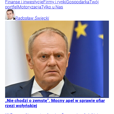
Finanse i inwestycje
Firmy i rynki
Gospodarka
Twój
portfel
Motoryzacja
Tylko u Nas
Radosław
Święcki
„Nie chodzi o zemstę”. Mocny apel w sprawie ofiar
rzezi wołyńskiej