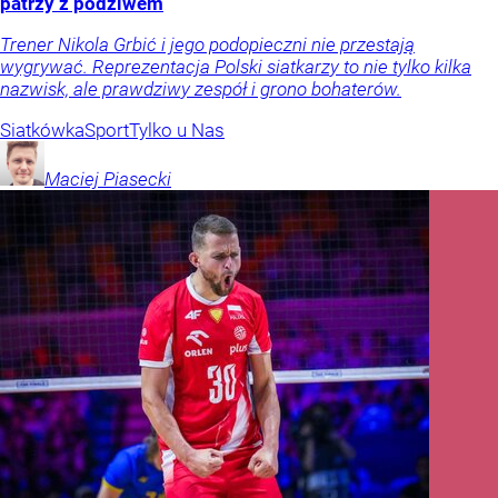
patrzy z podziwem
Trener Nikola Grbić i jego podopieczni nie przestają
wygrywać. Reprezentacja Polski siatkarzy to nie tylko kilka
nazwisk, ale prawdziwy zespół i grono bohaterów.
Siatkówka
Sport
Tylko u Nas
Maciej
Piasecki