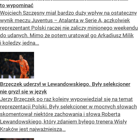
to wypominać
Wojciech Szczęsny miał bardzo duży wpływ na ostateczny
wynik meczu Juventus – Atalanta w Serie A, aczkolwiek
reprezentant Polski raczej nie zaliczy minionego weekendu
do udanych. Mimo że potem uratował go Arkadiusz Milik
i koledzy, jedna...
Brzęczek uderzył w Lewandowskiego. Były selekcjoner
nie gryzł się w język
Jerzy Brzęczek po raz kolejny wypowiedział się na temat
reprezentacji Polski. Były selekcjoner w mocnych słowach
skomentował niektóre zachowania i słowa Roberta
Lewandowskiego, który zdaniem byłego trenera Wisły
Kraków jest najważniejszą...