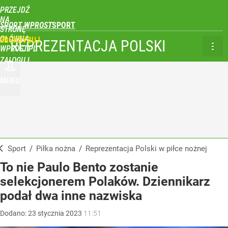
PRZEJDŹ
NA
SPORT WPROST
STRONĘ
GŁÓWNĄ
UBSKRYBUJ
REPREZENTACJA POLSKI
WPROST.PL
ZALOGUJ
MENU
Sport
/
Piłka nożna
/
Reprezentacja Polski w piłce nożnej
To nie Paulo Bento zostanie
selekcjonerem Polaków. Dziennikarz
podał dwa inne nazwiska
Dodano:
23
stycznia
2023
11:51