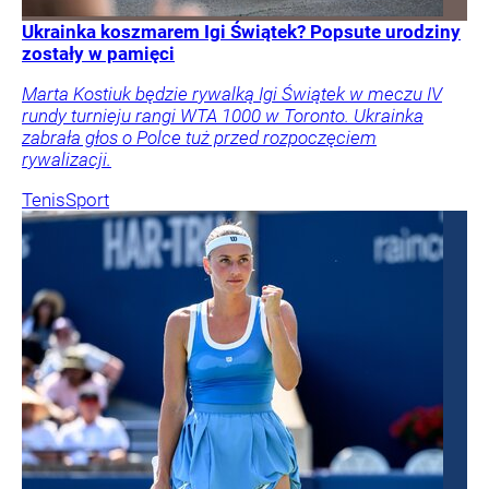
Ukrainka koszmarem Igi Świątek? Popsute urodziny
zostały w pamięci
Marta Kostiuk będzie rywalką Igi Świątek w meczu IV
rundy turnieju rangi WTA 1000 w Toronto. Ukrainka
zabrała głos o Polce tuż przed rozpoczęciem
rywalizacji.
Tenis
Sport