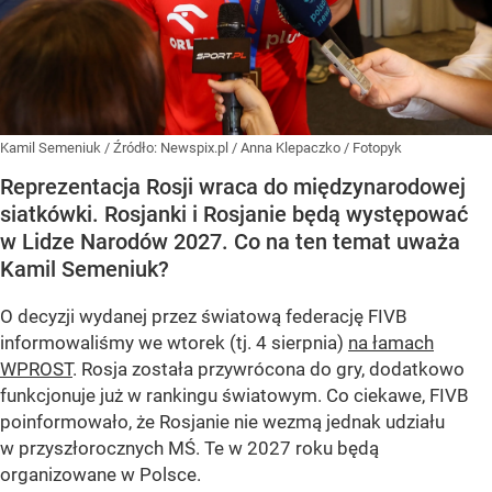
Kamil Semeniuk
/ Źródło:
Newspix.pl
/
Anna Klepaczko / Fotopyk
Reprezentacja Rosji wraca do międzynarodowej
siatkówki. Rosjanki i Rosjanie będą występować
w Lidze Narodów 2027. Co na ten temat uważa
Kamil Semeniuk?
O decyzji wydanej przez światową federację FIVB
informowaliśmy we wtorek (tj. 4 sierpnia)
na łamach
WPROST
. Rosja została przywrócona do gry, dodatkowo
funkcjonuje już w rankingu światowym. Co ciekawe, FIVB
poinformowało, że Rosjanie nie wezmą jednak udziału
w przyszłorocznych MŚ. Te w 2027 roku będą
organizowane w Polsce.