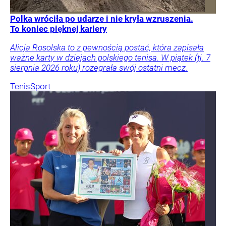
Polka wróciła po udarze i nie kryła wzruszenia.
To koniec pięknej kariery
Alicja Rosolska to z pewnością postać, która zapisała
ważne karty w dziejach polskiego tenisa. W piątek (tj. 7
sierpnia 2026 roku) rozegrała swój ostatni mecz.
Tenis
Sport