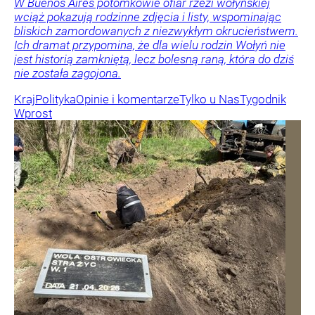
W Buenos Aires potomkowie ofiar rzezi wołyńskiej
wciąż pokazują rodzinne zdjęcia i listy, wspominając
bliskich zamordowanych z niezwykłym okrucieństwem.
Ich dramat przypomina, że dla wielu rodzin Wołyń nie
jest historią zamkniętą, lecz bolesną raną, która do dziś
nie została zagojona.
Kraj
Polityka
Opinie i komentarze
Tylko u Nas
Tygodnik
Wprost