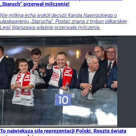
„Staruch” przerwał milczenie!
Nie milkną echa wokół decyzji Karola Nawrockiego o
ułaskawieniu „Starucha”. Postać znana z trybun piłkarskiej
Legii Warszawa właśnie przerwała milczenie.
To największa siła reprezentacji Polski. Reszta świata