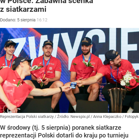
w Polsce. Zabawna scenka
z siatkarzami
Dodano:
5
sierpnia
16:12
Reprezentacja Polski siatkarzy
/ Źródło:
Newspix.pl
/
Anna Klepaczko / Fotopyk
W środowy (tj. 5 sierpnia) poranek siatkarze
reprezentacji Polski dotarli do kraju po turnieju