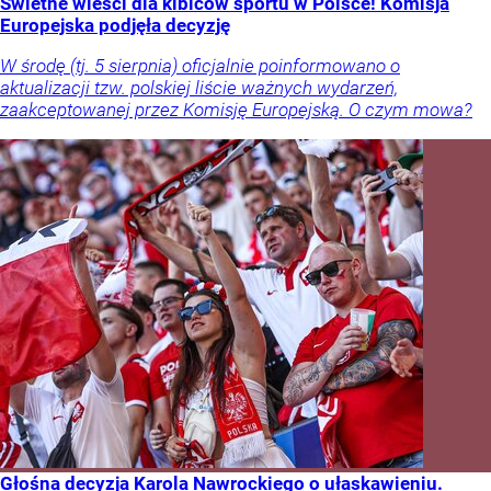
Świetne wieści dla kibiców sportu w Polsce! Komisja
Europejska podjęła decyzję
W środę (tj. 5 sierpnia) oficjalnie poinformowano o
aktualizacji tzw. polskiej liście ważnych wydarzeń,
zaakceptowanej przez Komisję Europejską. O czym mowa?
Głośna decyzja Karola Nawrockiego o ułaskawieniu.