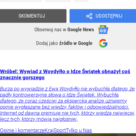
SKOMENTUJ
UDOSTĘPNIJ
Obserwuj nas
w
Google News
Dodaj jako
źródło w Google
Wróbel: Wywiad z Woydyłło o Idze Świątek obnażył coś
znacznie gorszego
Burza po wywiadzie z Ewą Woydyłło nie wybuchła dlatego, że
padły kontrowersyjne słowa o Idze Świątek. Wybuchła
dlatego, że coraz częściej za ekspercką analizę uznajemy
opinie wygłaszane bez wiedzy, faktów i odpowiedzialności.
Internet od dawna premiuje nie tych, którzy wiedzą najwięcej,
lecz tych, którzy mówią najgłośniej.
Opinie i komentarze
Kraj
Sport
Tylko u Nas