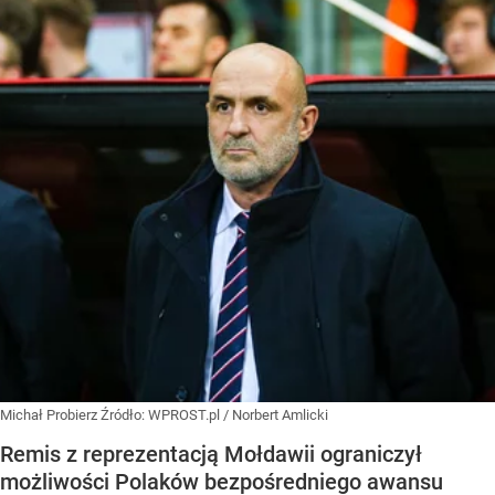
Michał Probierz
Źródło:
WPROST.pl
/
Norbert Amlicki
Remis z reprezentacją Mołdawii ograniczył
możliwości Polaków bezpośredniego awansu