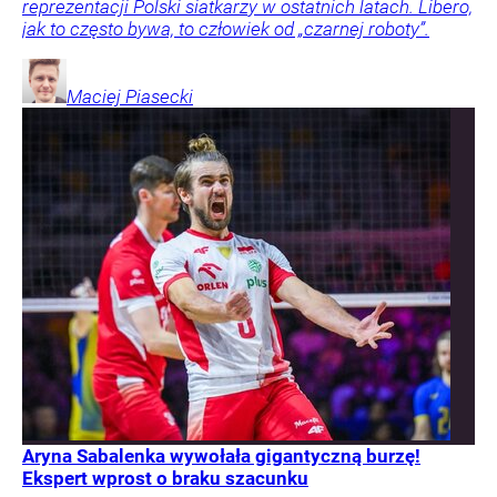
reprezentacji Polski siatkarzy w ostatnich latach. Libero,
jak to często bywa, to człowiek od „czarnej roboty”.
Maciej
Piasecki
Aryna Sabalenka wywołała gigantyczną burzę!
Ekspert wprost o braku szacunku