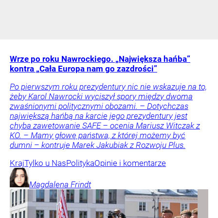
Wrze po roku Nawrockiego. „Największa hańba”
kontra „Cała Europa nam go zazdrości”
Po pierwszym roku prezydentury nic nie wskazuje na to,
żeby Karol Nawrocki wyciszył spory między dwoma
zwaśnionymi politycznymi obozami. – Dotychczas
największą hańbą na karcie jego prezydentury jest
chyba zawetowanie SAFE – ocenia Mariusz Witczak z
KO. – Mamy głowę państwa, z której możemy być
dumni – kontruje Marek Jakubiak z Rozwoju Plus.
Kraj
Tylko u Nas
Polityka
Opinie i komentarze
Magdalena
Frindt