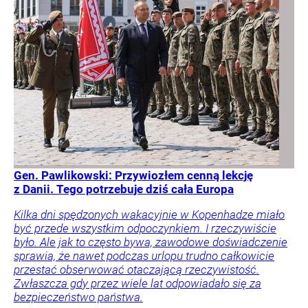
Gen. Pawlikowski: Przywiozłem cenną lekcję
z Danii. Tego potrzebuje dziś cała Europa
Kilka dni spędzonych wakacyjnie w Kopenhadze miało
być przede wszystkim odpoczynkiem. I rzeczywiście
było. Ale jak to często bywa, zawodowe doświadczenie
sprawia, że nawet podczas urlopu trudno całkowicie
przestać obserwować otaczającą rzeczywistość.
Zwłaszcza gdy przez wiele lat odpowiadało się za
bezpieczeństwo państwa.