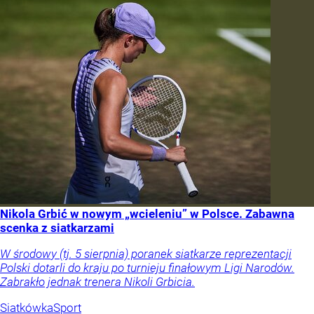
Nikola Grbić w nowym „wcieleniu” w Polsce. Zabawna
scenka z siatkarzami
W środowy (tj. 5 sierpnia) poranek siatkarze reprezentacji
Polski dotarli do kraju po turnieju finałowym Ligi Narodów.
Zabrakło jednak trenera Nikoli Grbicia.
Siatkówka
Sport