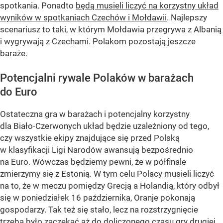
spotkania. Ponadto
będą musieli liczyć na korzystny układ
wyników w spotkaniach Czechów i Mołdawii
. Najlepszy
scenariusz to taki, w którym Mołdawia przegrywa z Albanią
i wygrywają z Czechami. Polakom pozostają jeszcze
baraże.
Potencjalni rywale Polaków w barażach
do Euro
Ostateczna gra w barażach i potencjalny korzystny
dla Biało-Czerwonych układ będzie uzależniony od tego,
czy wszystkie ekipy znajdujące się przed Polską
w klasyfikacji Ligi Narodów awansują bezpośrednio
na Euro. Wówczas będziemy pewni, że w półfinale
zmierzymy się z Estonią. W tym celu Polacy musieli liczyć
na to, że w meczu pomiędzy Grecją a Holandią, który odbył
się w poniedziałek 16 października, Oranje pokonają
gospodarzy. Tak też się stało, lecz na rozstrzygnięcie
trzeba było zaczekać aż do doliczonego czasu gry drugiej