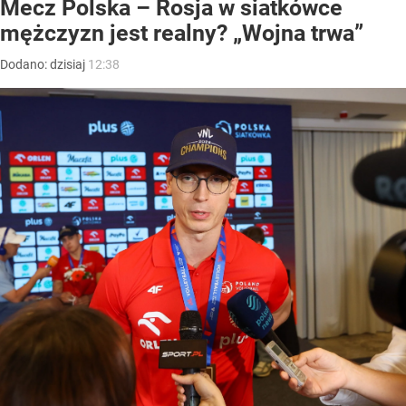
Mecz Polska – Rosja w siatkówce
mężczyzn jest realny? „Wojna trwa”
Dodano:
dzisiaj
12:38