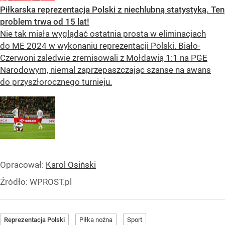
Piłkarska reprezentacja Polski z niechlubną statystyką. Ten
problem trwa od 15 lat!
Nie tak miała wyglądać ostatnia prosta w eliminacjach
do ME 2024 w wykonaniu reprezentacji Polski. Biało-
Czerwoni zaledwie zremisowali z Mołdawią 1:1 na PGE
Narodowym, niemal zaprzepaszczając szanse na awans
do przyszłorocznego turnieju.
Opracował:
Karol Osiński
Źródło:
WPROST.pl
Reprezentacja Polski
Piłka nożna
Sport