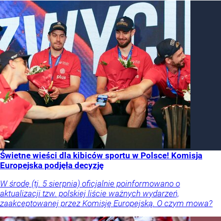
Świetne wieści dla kibiców sportu w Polsce! Komisja
Europejska podjęła decyzję
W środę (tj. 5 sierpnia) oficjalnie poinformowano o
aktualizacji tzw. polskiej liście ważnych wydarzeń,
zaakceptowanej przez Komisję Europejską. O czym mowa?