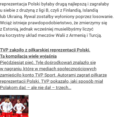
reprezentacja Polski byłaby drugą najlepszą i zagrałaby
u siebie z drużyną z ligi B, czyli z Finlandią, Islandią
lub Ukrainą. Rywal zostałby wyłoniony poprzez losowanie.
Wciąż istnieje prawdopodobieństwo, że zmierzymy się
z Estonią, jednak wcześniej musielibyśmy liczyć
na korzystny układ meczów Walii z Armenią i Turcją.
TVP zakpiło z piłkarskiej reprezentacji Polski.
Ta kompilacja wiele wyjaśnia
Pięćdziesiąt pięć. Tyle dośrodkowań znalazło się
w nagraniu, które w mediach społecznościowych
zamieściło konto TVP Sport. Autorami zagrań piłkarze
reprezentacji Polski. TVP pokazało, jaki sposób miał
Polakom dać – ale nie dał – trzech...