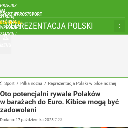
PRZEJDŹ
NA
SPORT WPROST
STRONĘ
GŁÓWNĄ
UBSKRYBUJ
REPREZENTACJA POLSKI
WPROST.PL
ZALOGUJ
MENU
Sport
/
Piłka nożna
/
Reprezentacja Polski w piłce nożnej
Oto potencjalni rywale Polaków
w barażach do Euro. Kibice mogą być
zadowoleni
Dodano:
17
października
2023
7:23