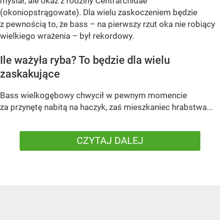
myślał, ale okaz z rodziny Centrarchidae
(okoniopstrągowate). Dla wielu zaskoczeniem będzie
z pewnością to, że bass – na pierwszy rzut oka nie robiący
wielkiego wrażenia – był rekordowy.
Ile ważyła ryba? To będzie dla wielu
zaskakujące
Bass wielkogębowy chwycił w pewnym momencie
za przynętę nabitą na haczyk, zaś mieszkaniec hrabstwa...
CZYTAJ DALEJ