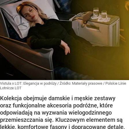
Vistula x LOT: Elegancja w podróży
/ Źródło:
Materiały prasowe
/
Polskie Linie
Lotnicze LOT
Kolekcja obejmuje damskie i męskie zestawy
oraz funkcjonalne akcesoria podróżne, które
odpowiadają na wyzwania wielogodzinnego
przemieszczania się. Kluczowym elementem są
lekkie, komfortowe fasony i dopracowane detale,