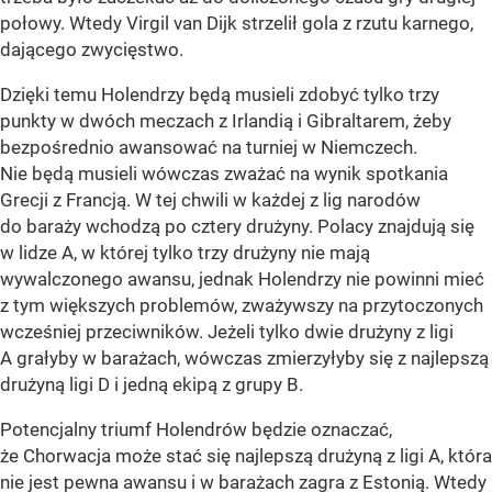
połowy. Wtedy Virgil van Dijk strzelił gola z rzutu karnego,
dającego zwycięstwo.
Dzięki temu Holendrzy będą musieli zdobyć tylko trzy
punkty w dwóch meczach z Irlandią i Gibraltarem, żeby
bezpośrednio awansować na turniej w Niemczech.
Nie będą musieli wówczas zważać na wynik spotkania
Grecji z Francją. W tej chwili w każdej z lig narodów
do baraży wchodzą po cztery drużyny. Polacy znajdują się
w lidze A, w której tylko trzy drużyny nie mają
wywalczonego awansu, jednak Holendrzy nie powinni mieć
z tym większych problemów, zważywszy na przytoczonych
wcześniej przeciwników. Jeżeli tylko dwie drużyny z ligi
A grałyby w barażach, wówczas zmierzyłyby się z najlepszą
drużyną ligi D i jedną ekipą z grupy B.
Potencjalny triumf Holendrów będzie oznaczać,
że Chorwacja może stać się najlepszą drużyną z ligi A, która
nie jest pewna awansu i w barażach zagra z Estonią. Wtedy