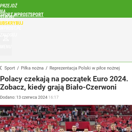
PRZEJDŹ
NA
SPORT WPROST
STRONĘ
GŁÓWNĄ
UBSKRYBUJ
WPROST.PL
ZALOGUJ
MENU
Sport
/
Piłka nożna
/
Reprezentacja Polski w piłce nożnej
Polacy czekają na początek Euro 2024.
Zobacz, kiedy grają Biało-Czerwoni
Dodano:
13
czerwca
2024
16:17