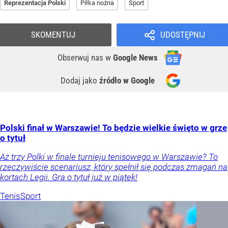
Reprezentacja Polski
Piłka nożna
Sport
SKOMENTUJ
UDOSTĘPNIJ
Obserwuj nas
w
Google News
Dodaj jako
źródło w Google
Polski finał w Warszawie! To będzie wielkie święto w grze
o tytuł
Aż trzy Polki w finale turnieju tenisowego w Warszawie? To
rzeczywiście scenariusz, który spełnił się podczas zmagań na
kortach Legii. Gra o tytuł już w piątek!
Tenis
Sport