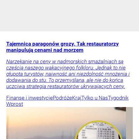
Tajemnica paragonów grozy. Tak restauratorzy
manipulują cenami nad morzem
Narzekanie na ceny w nadmorskich smażalniach są
częścią naszego wakacyjnego folkloru. Jednak to nie
głupota turystów, naiwność ani niezdolność mnożenia i
dodawania do stu. To przemyślana, ale nie do końca
uczciwa strategia restauratorów ukrywających ceny.
Finanse i inwestycje
Podróże
Kraj
Tylko u Nas
Tygodnik
Wprost