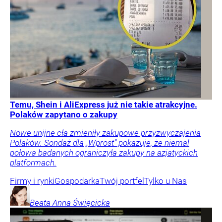
Temu, Shein i AliExpress już nie takie atrakcyjne.
Polaków zapytano o zakupy
Nowe unijne cła zmieniły zakupowe przyzwyczajenia
Polaków. Sondaż dla „Wprost” pokazuje, że niemal
połowa badanych ograniczyła zakupy na azjatyckich
platformach.
Firmy i rynki
Gospodarka
Twój portfel
Tylko u Nas
Beata Anna
Święcicka