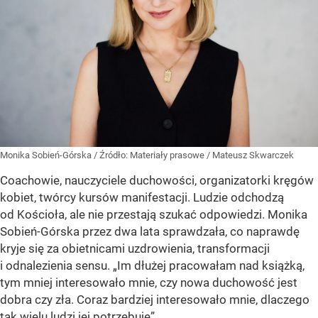
Monika Sobień-Górska
/ Źródło:
Materiały prasowe
/
Mateusz Skwarczek
Coachowie, nauczyciele duchowości, organizatorki kręgów
kobiet, twórcy kursów manifestacji. Ludzie odchodzą
od Kościoła, ale nie przestają szukać odpowiedzi. Monika
Sobień-Górska przez dwa lata sprawdzała, co naprawdę
kryje się za obietnicami uzdrowienia, transformacji
i odnalezienia sensu. „Im dłużej pracowałam nad książką,
tym mniej interesowało mnie, czy nowa duchowość jest
dobra czy zła. Coraz bardziej interesowało mnie, dlaczego
tak wielu ludzi jej potrzebuje”.