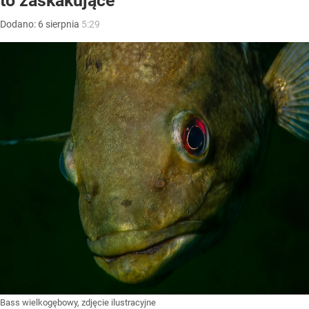
to zaskakujące
Dodano:
6
sierpnia
5:29
Bass wielkogębowy, zdjęcie ilustracyjne