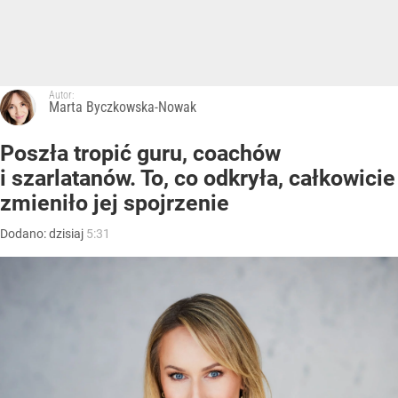
Autor:
Marta Byczkowska-Nowak
Poszła tropić guru, coachów
i szarlatanów. To, co odkryła, całkowicie
zmieniło jej spojrzenie
Dodano:
dzisiaj
5:31