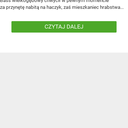
Bass wielkogębowy chwycił w pewnym momencie
za przynętę nabitą na haczyk, zaś mieszkaniec hrabstwa...
CZYTAJ DALEJ