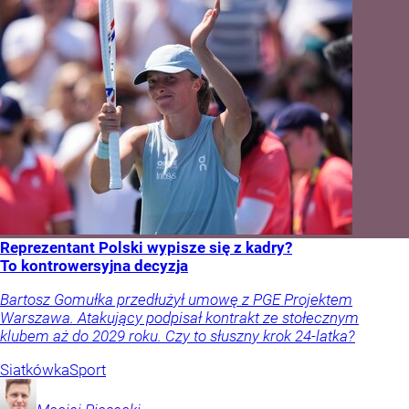
Reprezentant Polski wypisze się z kadry?
To kontrowersyjna decyzja
Bartosz Gomułka przedłużył umowę z PGE Projektem
Warszawa. Atakujący podpisał kontrakt ze stołecznym
klubem aż do 2029 roku. Czy to słuszny krok 24-latka?
Siatkówka
Sport