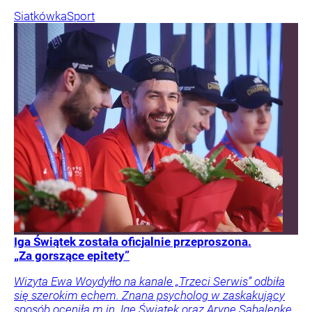
Siatkówka
Sport
Iga Świątek została oficjalnie przeproszona.
„Za gorszące epitety”
Wizyta Ewa Woydyłło na kanale „Trzeci Serwis” odbiła
się szerokim echem. Znana psycholog w zaskakujący
sposób oceniła m.in. Igę Świątek oraz Arynę Sabalenkę.