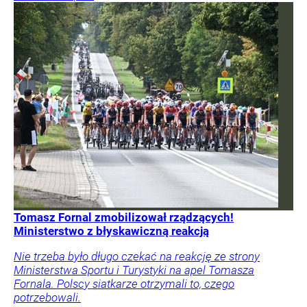
Tomasz Fornal zmobilizował rządzących!
Ministerstwo z błyskawiczną reakcją
Nie trzeba było długo czekać na reakcję ze strony
Ministerstwa Sportu i Turystyki na apel Tomasza
Fornala. Polscy siatkarze otrzymali to, czego
potrzebowali.