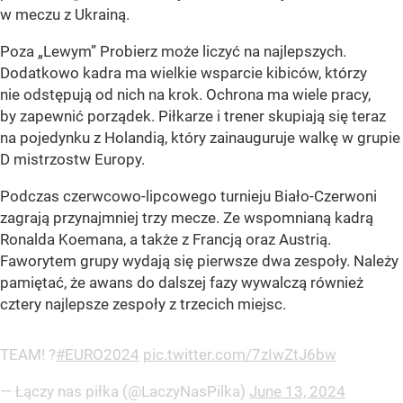
w meczu z Ukrainą.
Poza „Lewym” Probierz może liczyć na najlepszych.
Dodatkowo kadra ma wielkie wsparcie kibiców, którzy
nie odstępują od nich na krok. Ochrona ma wiele pracy,
by zapewnić porządek. Piłkarze i trener skupiają się teraz
na pojedynku z Holandią, który zainauguruje walkę w grupie
D mistrzostw Europy.
Podczas czerwcowo-lipcowego turnieju Biało-Czerwoni
zagrają przynajmniej trzy mecze. Ze wspomnianą kadrą
Ronalda Koemana, a także z Francją oraz Austrią.
Faworytem grupy wydają się pierwsze dwa zespoły. Należy
pamiętać, że awans do dalszej fazy wywalczą również
cztery najlepsze zespoły z trzecich miejsc.
TEAM! ?
#EURO2024
pic.twitter.com/7zIwZtJ6bw
— Łączy nas piłka (@LaczyNasPilka)
June 13, 2024