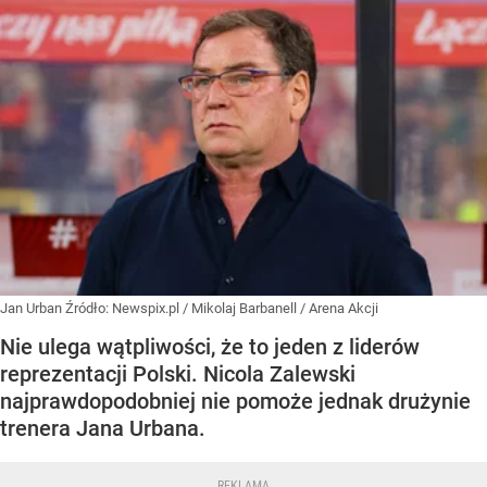
Jan Urban
Źródło:
Newspix.pl
/
Mikolaj Barbanell / Arena Akcji
Nie ulega wątpliwości, że to jeden z liderów
reprezentacji Polski. Nicola Zalewski
najprawdopodobniej nie pomoże jednak drużynie
trenera Jana Urbana.