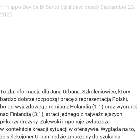
— Filippo Davide Di Santo (@filidavi_disax)
September 23,
2025
To zła informacja dla Jana Urbana. Szkoleniowiec, który
bardzo dobrze rozpoczął pracę z reprezentacją Polski,
bo od wyjazdowego remisu z Holandią (1:1) oraz wygranej
nad Finlandią (3:1), straci jednego z najważniejszych
piłkarzy drużyny. Zalewski imponuje zwłaszcza
w kontekście kreacji sytuacji w ofensywie. Wygląda na to,
że selekcjoner Urban będzie zmuszony do szukania