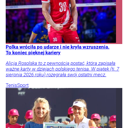
Polka wróciła po udarze i nie kryła wzruszenia.
To koniec pięknej kariery
Alicja Rosolska to z pewnością postać, która zapisała
ważne karty w dziejach polskiego tenisa. W piątek (tj. 7
sierpnia 2026 roku) rozegrała swój ostatni mecz.
Tenis
Sport