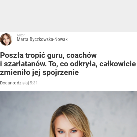
Autor:
Marta Byczkowska-Nowak
Poszła tropić guru, coachów
i szarlatanów. To, co odkryła, całkowicie
zmieniło jej spojrzenie
Dodano:
dzisiaj
5:31