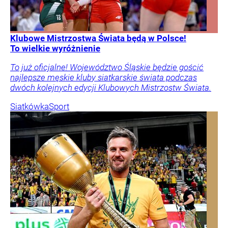
Klubowe Mistrzostwa Świata będą w Polsce!
To wielkie wyróżnienie
To już oficjalne! Województwo Śląskie będzie gościć
najlepsze męskie kluby siatkarskie świata podczas
dwóch kolejnych edycji Klubowych Mistrzostw Świata.
Siatkówka
Sport