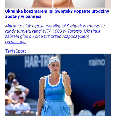
Ukrainka koszmarem Igi Świątek? Popsute urodziny
zostały w pamięci
Marta Kostiuk będzie rywalką Igi Świątek w meczu IV
rundy turnieju rangi WTA 1000 w Toronto. Ukrainka
zabrała głos o Polce tuż przed rozpoczęciem
rywalizacji.
Tenis
Sport