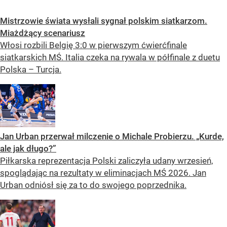
Mistrzowie świata wysłali sygnał polskim siatkarzom.
Miażdżący scenariusz
Włosi rozbili Belgię 3:0 w pierwszym ćwierćfinale
siatkarskich MŚ. Italia czeka na rywala w półfinale z duetu
Polska – Turcja.
Jan Urban przerwał milczenie o Michale Probierzu. „Kurde,
ale jak długo?”
Piłkarska reprezentacja Polski zaliczyła udany wrzesień,
spoglądając na rezultaty w eliminacjach MŚ 2026. Jan
Urban odniósł się za to do swojego poprzednika.