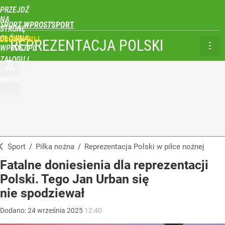
PRZEJDŹ
NA
SPORT WPROST
STRONĘ
GŁÓWNĄ
UBSKRYBUJ
REPREZENTACJA POLSKI
WPROST.PL
ZALOGUJ
MENU
Sport
/
Piłka nożna
/
Reprezentacja Polski w piłce nożnej
Fatalne doniesienia dla reprezentacji
Polski. Tego Jan Urban się
nie spodziewał
Dodano:
24
września
2025
12:40