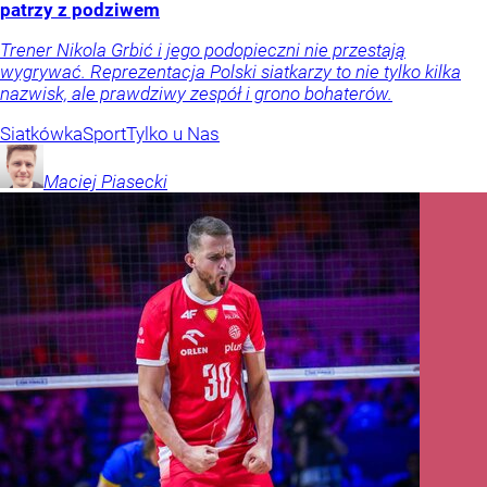
patrzy z podziwem
Trener Nikola Grbić i jego podopieczni nie przestają
wygrywać. Reprezentacja Polski siatkarzy to nie tylko kilka
nazwisk, ale prawdziwy zespół i grono bohaterów.
Siatkówka
Sport
Tylko u Nas
Maciej
Piasecki