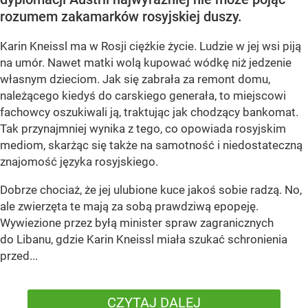
rozumem zakamarków rosyjskiej duszy.
Karin Kneissl ma w Rosji ciężkie życie. Ludzie w jej wsi piją
na umór. Nawet matki wolą kupować wódkę niż jedzenie
własnym dzieciom. Jak się zabrała za remont domu,
należącego kiedyś do carskiego generała, to miejscowi
fachowcy oszukiwali ją, traktując jak chodzący bankomat.
Tak przynajmniej wynika z tego, co opowiada rosyjskim
mediom, skarżąc się także na samotność i niedostateczną
znajomość języka rosyjskiego.
Dobrze chociaż, że jej ulubione kuce jakoś sobie radzą. No,
ale zwierzęta te mają za sobą prawdziwą epopeję.
Wywiezione przez byłą minister spraw zagranicznych
do Libanu, gdzie Karin Kneissl miała szukać schronienia
przed...
CZYTAJ DALEJ