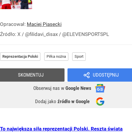
Opracował:
Maciej Piasecki
Źródło:
X
/
@filidavi_disax / @ELEVENSPORTSPL
Reprezentacja Polski
Piłka nożna
Sport
SKOMENTUJ
UDOSTĘPNIJ
Obserwuj nas
w
Google News
Dodaj jako
źródło w Google
To największa siła reprezentacji Polski. Reszta świata