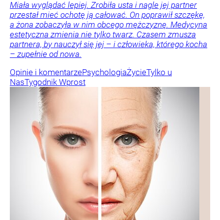
Miała wyglądać lepiej. Zrobiła usta i nagle jej partner
przestał mieć ochotę ją całować. On poprawił szczękę,
a żona zobaczyła w nim obcego mężczyznę. Medycyna
estetyczna zmienia nie tylko twarz. Czasem zmusza
partnera, by nauczył się jej – i człowieka, którego kocha
– zupełnie od nowa.
Opinie i komentarze
Psychologia
Życie
Tylko u
Nas
Tygodnik Wprost