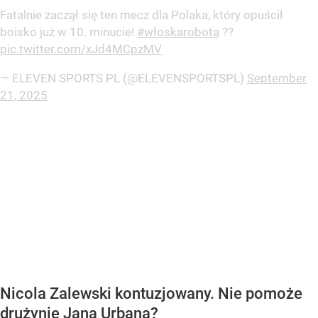
Fatalnie zaczął się ten mecz dla Polaka, który opuścił
boisko już w 10. minucie!
#włoskarobota
??
pic.twitter.com/xJd4MCpzMV
— ELEVEN SPORTS PL (@ELEVENSPORTSPL)
September
21, 2025
Nicola Zalewski kontuzjowany. Nie pomoże
drużynie Jana Urbana?