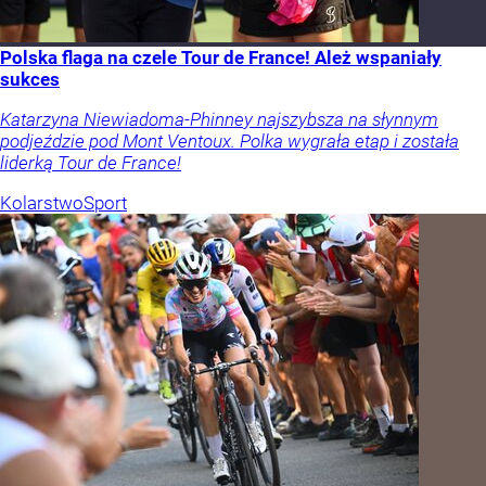
Polska flaga na czele Tour de France! Ależ wspaniały
sukces
Katarzyna Niewiadoma-Phinney najszybsza na słynnym
podjeździe pod Mont Ventoux. Polka wygrała etap i została
liderką Tour de France!
Kolarstwo
Sport