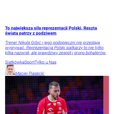
To największa siła reprezentacji Polski. Reszta
świata patrzy z podziwem
Trener Nikola Grbić i jego podopieczni nie przestają
wygrywać. Reprezentacja Polski siatkarzy to nie tylko
kilka nazwisk, ale prawdziwy zespół i grono bohaterów.
Siatkówka
Sport
Tylko u Nas
Maciej
Piasecki