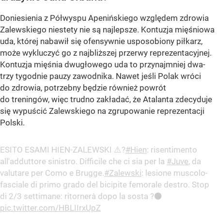
Doniesienia z Półwyspu Apenińskiego względem zdrowia
Zalewskiego niestety nie są najlepsze. Kontuzja mięśniowa
uda, której nabawił się ofensywnie usposobiony piłkarz,
może wykluczyć go z najbliższej przerwy reprezentacyjnej.
Kontuzja mięśnia dwugłowego uda to przynajmniej dwa-
trzy tygodnie pauzy zawodnika. Nawet jeśli Polak wróci
do zdrowia, potrzebny będzie również powrót
do treningów, więc trudno zakładać, że Atalanta zdecyduje
się wypuścić Zalewskiego na zgrupowanie reprezentacji
Polski.
ESITO ESAMI HIEN-ZALEWSKI ⚠️?
#Hien
: risentimento
all'adduttore sinistro. Difficile che ci sia per la
#Juve
, da
valutare per Como e Brugge.
#Zalewski
: lesione muscolo-
fasciale di primo grado del bicipite femorale destro. Stop
di 2/3 settimane: ritornerà dopo la sosta ?⚫️
pic.twitter.com/HBLIIrxUpZ