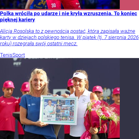
Polka wróciła po udarze i nie kryła wzruszenia. To koniec
pięknej kariery
Alicja Rosolska to z pewnością postać, która zapisała ważne
karty w dziejach polskiego tenisa. W piątek (tj. 7 sierpnia 2026
roku) rozegrała swój ostatni mecz.
Tenis
Sport