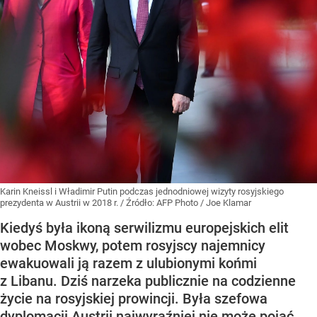
Karin Kneissl i Władimir Putin podczas jednodniowej wizyty rosyjskiego
prezydenta w Austrii w 2018 r.
/ Źródło:
AFP Photo / Joe Klamar
Kiedyś była ikoną serwilizmu europejskich elit
wobec Moskwy, potem rosyjscy najemnicy
ewakuowali ją razem z ulubionymi końmi
z Libanu. Dziś narzeka publicznie na codzienne
życie na rosyjskiej prowincji. Była szefowa
dyplomacji Austrii najwyraźniej nie może pojąć