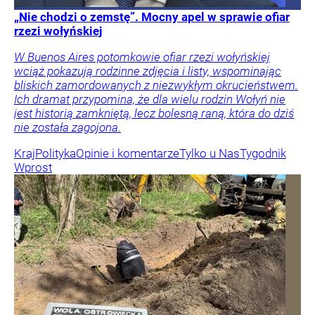
„Nie chodzi o zemstę”. Mocny apel w sprawie ofiar
rzezi wołyńskiej
W Buenos Aires potomkowie ofiar rzezi wołyńskiej
wciąż pokazują rodzinne zdjęcia i listy, wspominając
bliskich zamordowanych z niezwykłym okrucieństwem.
Ich dramat przypomina, że dla wielu rodzin Wołyń nie
jest historią zamkniętą, lecz bolesną raną, która do dziś
nie została zagojona.
Kraj
Polityka
Opinie i komentarze
Tylko u Nas
Tygodnik
Wprost