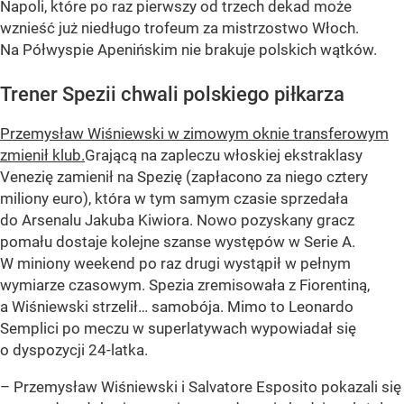
Napoli, które po raz pierwszy od trzech dekad może
wznieść już niedługo trofeum za mistrzostwo Włoch.
Na Półwyspie Apenińskim nie brakuje polskich wątków.
Trener Spezii chwali polskiego piłkarza
Przemysław Wiśniewski w zimowym oknie transferowym
zmienił klub.
Grającą na zapleczu włoskiej ekstraklasy
Venezię zamienił na Spezię (zapłacono za niego cztery
miliony euro), która w tym samym czasie sprzedała
do Arsenalu Jakuba Kiwiora. Nowo pozyskany gracz
pomału dostaje kolejne szanse występów w Serie A.
W miniony weekend po raz drugi wystąpił w pełnym
wymiarze czasowym. Spezia zremisowała z Fiorentiną,
a Wiśniewski strzelił… samobója. Mimo to Leonardo
Semplici po meczu w superlatywach wypowiadał się
o dyspozycji 24-latka.
– Przemysław Wiśniewski i Salvatore Esposito pokazali się