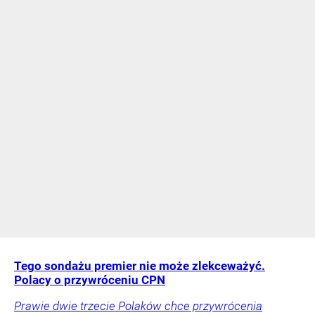
Tego sondażu premier nie może zlekceważyć.
Polacy o przywróceniu CPN
Prawie dwie trzecie Polaków chce przywrócenia