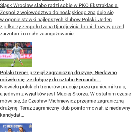
Śląsk Wrocław słabo radzi sobie w PKO Ekstraklasie.
Zespół z województwa dolnośląskiego znajduje się
w ogonie stawki najlepszych klubów Polski. Jeden
z piłkarzy zespołu Ivana Djurdjevicia broni drużyny przed
zarzutami o małe zaangażowanie.
Polski trener przejął zagraniczną drużynę. Niedawno
mówiło się, że dołączy do sztabu Fernando...
Niewielu polskich trenerów pracuje poza granicami kraju,
a jednym z wyjątków jest Maciej Skorża. W ostatnim czasie
mówi się, że Czesław Michniewicz przejmie zagraniczną
drużynę. Teraz zagraniczny klub poinformował, iż niedawny
kandydat...