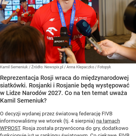
Kamil Semeniuk
/ Źródło:
Newspix.pl
/
Anna Klepaczko / Fotopyk
Reprezentacja Rosji wraca do międzynarodowej
siatkówki. Rosjanki i Rosjanie będą występować
w Lidze Narodów 2027. Co na ten temat uważa
Kamil Semeniuk?
O decyzji wydanej przez światową federację FIVB
informowaliśmy we wtorek (tj. 4 sierpnia)
na łamach
WPROST
. Rosja została przywrócona do gry, dodatkowo
funkcjonuje już w rankingu światowym. Co ciekawe, FIVB