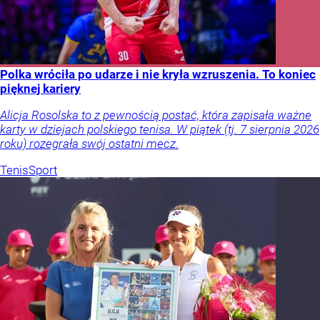
Polka wróciła po udarze i nie kryła wzruszenia. To koniec
pięknej kariery
Alicja Rosolska to z pewnością postać, która zapisała ważne
karty w dziejach polskiego tenisa. W piątek (tj. 7 sierpnia 2026
roku) rozegrała swój ostatni mecz.
Tenis
Sport