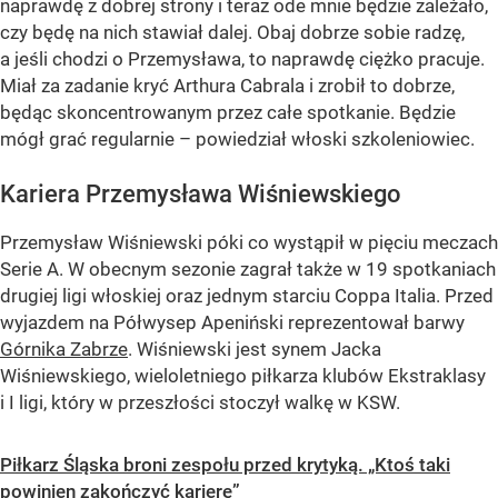
naprawdę z dobrej strony i teraz ode mnie będzie zależało,
czy będę na nich stawiał dalej. Obaj dobrze sobie radzę,
a jeśli chodzi o Przemysława, to naprawdę ciężko pracuje.
Miał za zadanie kryć Arthura Cabrala i zrobił to dobrze,
będąc skoncentrowanym przez całe spotkanie. Będzie
mógł grać regularnie – powiedział włoski szkoleniowiec.
Kariera Przemysława Wiśniewskiego
Przemysław Wiśniewski póki co wystąpił w pięciu meczach
Serie A. W obecnym sezonie zagrał także w 19 spotkaniach
drugiej ligi włoskiej oraz jednym starciu Coppa Italia. Przed
wyjazdem na Półwysep Apeniński reprezentował barwy
Górnika Zabrze
. Wiśniewski jest synem Jacka
Wiśniewskiego, wieloletniego piłkarza klubów Ekstraklasy
i I ligi, który w przeszłości stoczył walkę w KSW.
Piłkarz Śląska broni zespołu przed krytyką. „Ktoś taki
powinien zakończyć karierę”