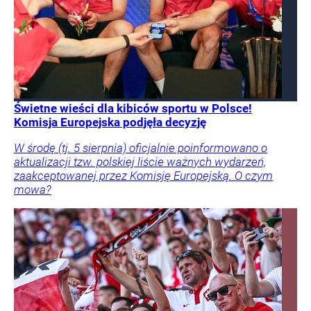
Świetne wieści dla kibiców sportu w Polsce!
Komisja Europejska podjęła decyzję
W środę (tj. 5 sierpnia) oficjalnie poinformowano o
aktualizacji tzw. polskiej liście ważnych wydarzeń,
zaakceptowanej przez Komisję Europejską. O czym
mowa?