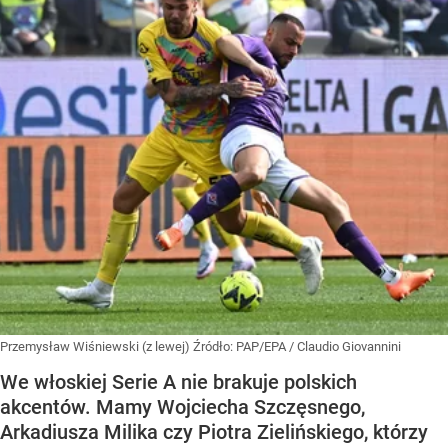
Przemysław Wiśniewski (z lewej)
Źródło:
PAP/EPA
/
Claudio Giovannini
We włoskiej Serie A nie brakuje polskich
akcentów. Mamy Wojciecha Szczęsnego,
Arkadiusza Milika czy Piotra Zielińskiego, którzy