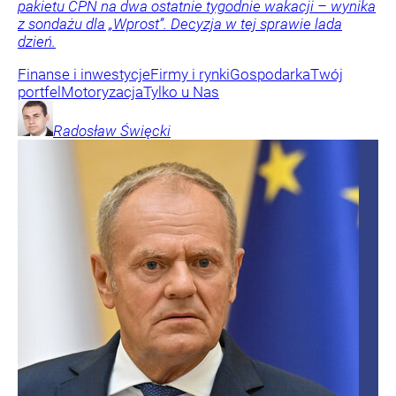
pakietu CPN na dwa ostatnie tygodnie wakacji – wynika
z sondażu dla „Wprost”. Decyzja w tej sprawie lada
dzień.
Finanse i inwestycje
Firmy i rynki
Gospodarka
Twój
portfel
Motoryzacja
Tylko u Nas
Radosław
Święcki