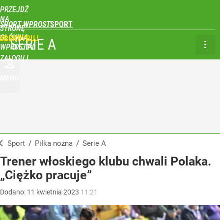
PRZEJDŹ
NA
SPORT WPROST
STRONĘ
GŁÓWNĄ
UBSKRYBUJ
SERIE A
WPROST.PL
ZALOGUJ
MENU
Sport
/
Piłka nożna
/
Serie A
Trener włoskiego klubu chwali Polaka.
„Ciężko pracuje”
Dodano:
11
kwietnia
2023
11:21