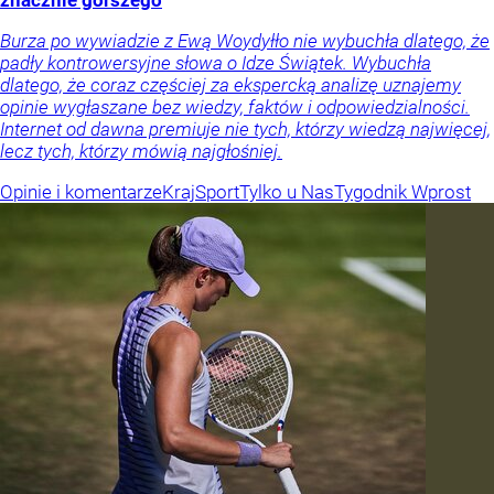
znacznie gorszego
Burza po wywiadzie z Ewą Woydyłło nie wybuchła dlatego, że
padły kontrowersyjne słowa o Idze Świątek. Wybuchła
dlatego, że coraz częściej za ekspercką analizę uznajemy
opinie wygłaszane bez wiedzy, faktów i odpowiedzialności.
Internet od dawna premiuje nie tych, którzy wiedzą najwięcej,
lecz tych, którzy mówią najgłośniej.
Opinie i komentarze
Kraj
Sport
Tylko u Nas
Tygodnik Wprost