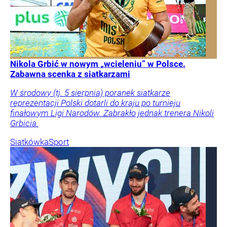
Nikola Grbić w nowym „wcieleniu” w Polsce.
Zabawna scenka z siatkarzami
W środowy (tj. 5 sierpnia) poranek siatkarze
reprezentacji Polski dotarli do kraju po turnieju
finałowym Ligi Narodów. Zabrakło jednak trenera Nikoli
Grbicia.
Siatkówka
Sport