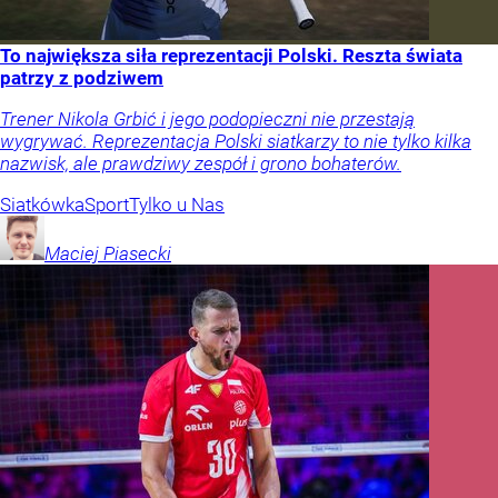
To największa siła reprezentacji Polski. Reszta świata
patrzy z podziwem
Trener Nikola Grbić i jego podopieczni nie przestają
wygrywać. Reprezentacja Polski siatkarzy to nie tylko kilka
nazwisk, ale prawdziwy zespół i grono bohaterów.
Siatkówka
Sport
Tylko u Nas
Maciej
Piasecki