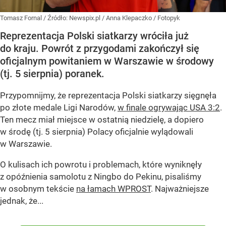
Tomasz Fornal
/ Źródło:
Newspix.pl
/
Anna Klepaczko / Fotopyk
Reprezentacja Polski siatkarzy wróciła już
do kraju. Powrót z przygodami zakończył się
oficjalnym powitaniem w Warszawie w środowy
(tj. 5 sierpnia) poranek.
Przypomnijmy, że reprezentacja Polski siatkarzy sięgnęła
po złote medale Ligi Narodów,
w finale ogrywając USA 3:2
.
Ten mecz miał miejsce w ostatnią niedzielę, a dopiero
w środę (tj. 5 sierpnia) Polacy oficjalnie wylądowali
w Warszawie.
O kulisach ich powrotu i problemach, które wyniknęły
z opóźnienia samolotu z Ningbo do Pekinu, pisaliśmy
w osobnym tekście
na łamach WPROST
. Najważniejsze
jednak, że...