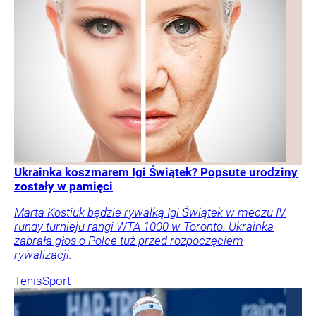
Ukrainka koszmarem Igi Świątek? Popsute urodziny
zostały w pamięci
Marta Kostiuk będzie rywalką Igi Świątek w meczu IV
rundy turnieju rangi WTA 1000 w Toronto. Ukrainka
zabrała głos o Polce tuż przed rozpoczęciem
rywalizacji.
Tenis
Sport