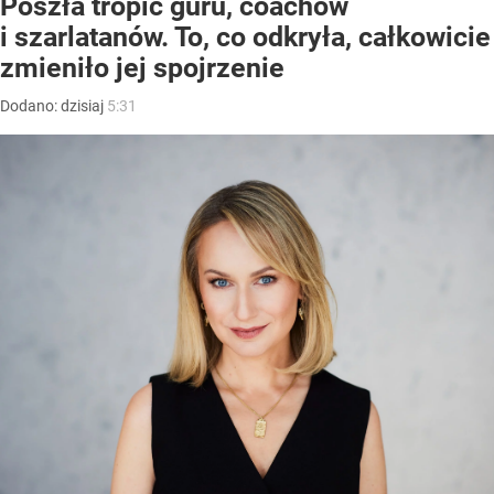
Poszła tropić guru, coachów
i szarlatanów. To, co odkryła, całkowicie
zmieniło jej spojrzenie
Dodano:
dzisiaj
5:31