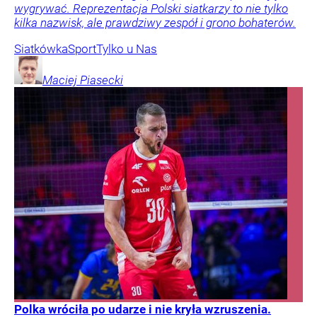
wygrywać. Reprezentacja Polski siatkarzy to nie tylko
kilka nazwisk, ale prawdziwy zespół i grono bohaterów.
Siatkówka
Sport
Tylko u Nas
Maciej
Piasecki
Polka wróciła po udarze i nie kryła wzruszenia.