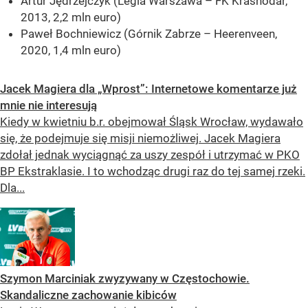
Artur Jędrzejczyk (Legia Warszawa – FK Krasnodar,
2013, 2,2 mln euro)
Paweł Bochniewicz (Górnik Zabrze – Heerenveen,
2020, 1,4 mln euro)
Jacek Magiera dla „Wprost”: Internetowe komentarze już
mnie nie interesują
Kiedy w kwietniu b.r. obejmował Śląsk Wrocław, wydawało
się, że podejmuje się misji niemożliwej. Jacek Magiera
zdołał jednak wyciągnąć za uszy zespół i utrzymać w PKO
BP Ekstraklasie. I to wchodząc drugi raz do tej samej rzeki.
Dla...
Szymon Marciniak zwyzywany w Częstochowie.
Skandaliczne zachowanie kibiców