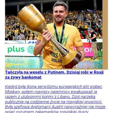
Tańczyła na weselu z Putinem. Dzisiaj robi w Rosji
za żywy bankomat
Kiedyś była ikoną serwilizmu europejskich elit wobec
Moskwy, potem rosyjscy najemnicy ewakuowali ją
razem z ulubionymi końmi z Libanu. Dziś narzeka
publicznie na codzienne życie na rosyjskiej prowincji.
Była szefowa dyplomacji Austrii najwyraźniej nie może
pojąć rozumem zakamarków rosyjskiej duszy.