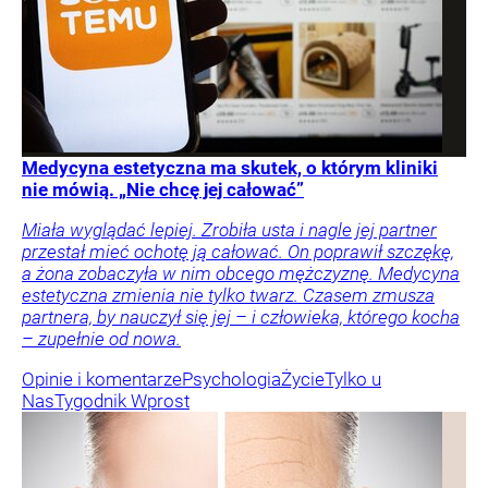
Medycyna estetyczna ma skutek, o którym kliniki
nie mówią. „Nie chcę jej całować”
Miała wyglądać lepiej. Zrobiła usta i nagle jej partner
przestał mieć ochotę ją całować. On poprawił szczękę,
a żona zobaczyła w nim obcego mężczyznę. Medycyna
estetyczna zmienia nie tylko twarz. Czasem zmusza
partnera, by nauczył się jej – i człowieka, którego kocha
– zupełnie od nowa.
Opinie i komentarze
Psychologia
Życie
Tylko u
Nas
Tygodnik Wprost