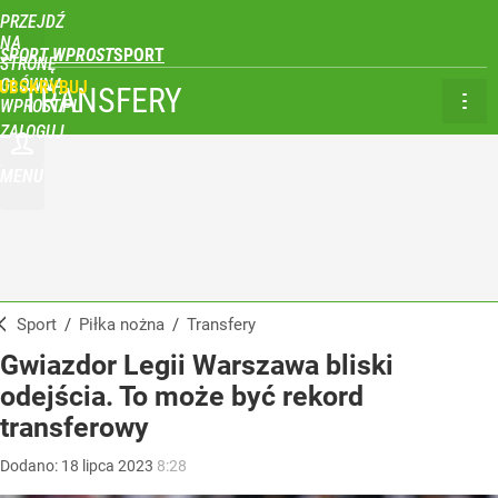
PRZEJDŹ
NA
SPORT WPROST
STRONĘ
GŁÓWNĄ
UBSKRYBUJ
TRANSFERY
WPROST.PL
ZALOGUJ
MENU
Sport
/
Piłka nożna
/
Transfery
Gwiazdor Legii Warszawa bliski
odejścia. To może być rekord
transferowy
Dodano:
18
lipca
2023
8:28