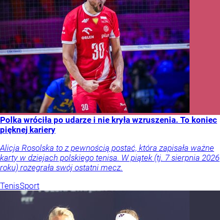
Polka wróciła po udarze i nie kryła wzruszenia. To koniec
pięknej kariery
Alicja Rosolska to z pewnością postać, która zapisała ważne
karty w dziejach polskiego tenisa. W piątek (tj. 7 sierpnia 2026
roku) rozegrała swój ostatni mecz.
Tenis
Sport