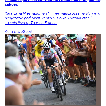
sukces
Katarzyna Niewiadoma-Phinney najszybsza na słynnym
podjeździe pod Mont Ventoux. Polka wygrała etap i
została liderką Tour de France!
Kolarstwo
Sport