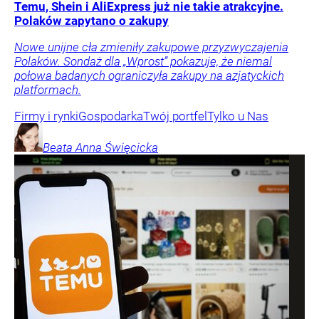
Temu, Shein i AliExpress już nie takie atrakcyjne.
Polaków zapytano o zakupy
Nowe unijne cła zmieniły zakupowe przyzwyczajenia
Polaków. Sondaż dla „Wprost” pokazuje, że niemal
połowa badanych ograniczyła zakupy na azjatyckich
platformach.
Firmy i rynki
Gospodarka
Twój portfel
Tylko u Nas
Beata Anna
Święcicka