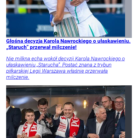
Głośna decyzja Karola Nawrockiego o ułaskawieniu.
„Staruch” przerwał milczenie!
Nie milkną echa wokół decyzji Karola Nawrockiego o
ułaskawieniu „Starucha”. Postać znana z trybun
piłkarskiej Legii Warszawa właśnie przerwała
milczenie.