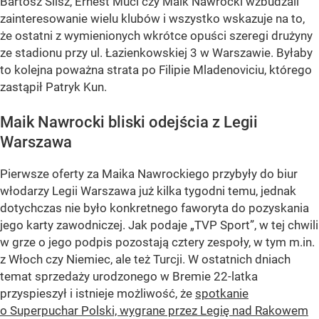
Bartosz Slisz, Ernest Muci czy Maik Nawrocki wzbudzali
zainteresowanie wielu klubów i wszystko wskazuje na to,
że ostatni z wymienionych wkrótce opuści szeregi drużyny
ze stadionu przy ul. Łazienkowskiej 3 w Warszawie. Byłaby
to kolejna poważna strata po Filipie Mladenoviciu, którego
zastąpił Patryk Kun.
Maik Nawrocki bliski odejścia z Legii
Warszawa
Pierwsze oferty za Maika Nawrockiego przybyły do biur
włodarzy Legii Warszawa już kilka tygodni temu, jednak
dotychczas nie było konkretnego faworyta do pozyskania
jego karty zawodniczej. Jak podaje „TVP Sport”, w tej chwili
w grze o jego podpis pozostają cztery zespoły, w tym m.in.
z Włoch czy Niemiec, ale też Turcji. W ostatnich dniach
temat sprzedaży urodzonego w Bremie 22-latka
przyspieszył i istnieje możliwość, że
spotkanie
o Superpuchar Polski, wygrane przez Legię nad Rakowem