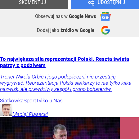
SKOMENTUJ
UDOSTĘPNIJ
Obserwuj nas
w
Google News
Dodaj jako
źródło w Google
To największa siła reprezentacji Polski. Reszta świata
patrzy z podziwem
Trener Nikola Grbić i jego podopieczni nie przestają
wygrywać. Reprezentacja Polski siatkarzy to nie tylko kilka
nazwisk, ale prawdziwy zespół i grono bohaterów.
Siatkówka
Sport
Tylko u Nas
Maciej
Piasecki