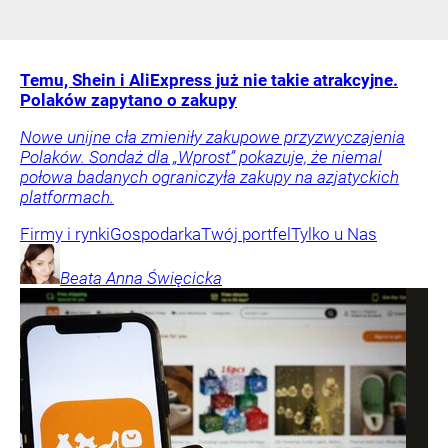
Temu, Shein i AliExpress już nie takie atrakcyjne.
Polaków zapytano o zakupy
Nowe unijne cła zmieniły zakupowe przyzwyczajenia
Polaków. Sondaż dla „Wprost” pokazuje, że niemal
połowa badanych ograniczyła zakupy na azjatyckich
platformach.
Firmy i rynki
Gospodarka
Twój portfel
Tylko u Nas
Beata Anna
Święcicka