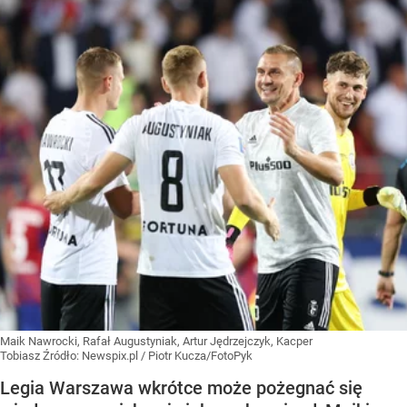
Maik Nawrocki, Rafał Augustyniak, Artur Jędrzejczyk, Kacper
Tobiasz
Źródło:
Newspix.pl
/
Piotr Kucza/FotoPyk
Legia Warszawa wkrótce może pożegnać się