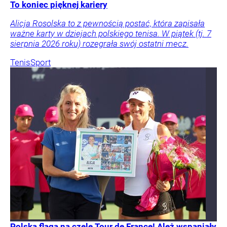
To koniec pięknej kariery
Alicja Rosolska to z pewnością postać, która zapisała
ważne karty w dziejach polskiego tenisa. W piątek (tj. 7
sierpnia 2026 roku) rozegrała swój ostatni mecz.
Tenis
Sport
Polska flaga na czele Tour de France! Ależ wspaniały