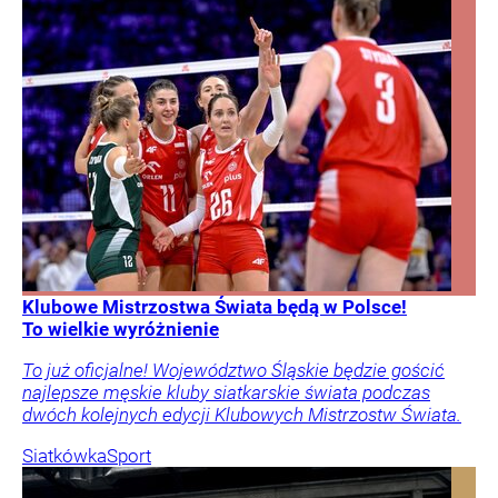
Klubowe Mistrzostwa Świata będą w Polsce!
To wielkie wyróżnienie
To już oficjalne! Województwo Śląskie będzie gościć
najlepsze męskie kluby siatkarskie świata podczas
dwóch kolejnych edycji Klubowych Mistrzostw Świata.
Siatkówka
Sport