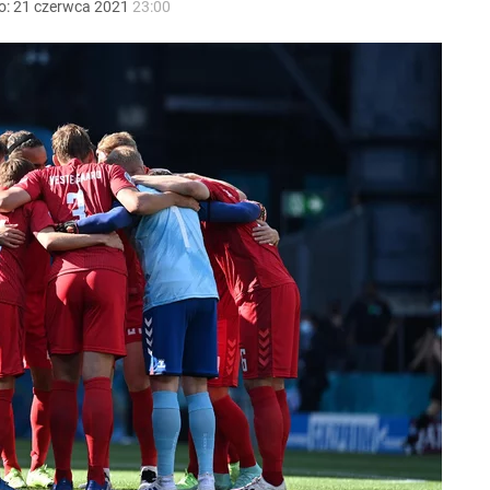
o:
21
czerwca
2021
23:00