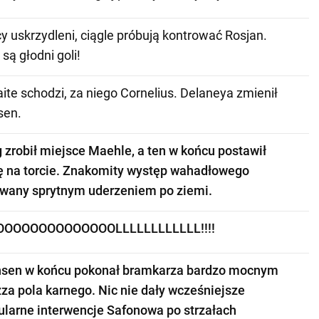
 uskrzydleni, ciągle próbują kontrować Rosjan.
są głodni goli!
ite schodzi, za niego Cornelius. Delaneya zmienił
sen.
 zrobił miejsce Maehle, a ten w końcu postawił
ę na torcie. Znakomity występ wahadłowego
wany sprytnym uderzeniem po ziemi.
OOOOOOOOOOOOOLLLLLLLLLLLL!!!!
nsen w końcu pokonał bramkarza bardzo mocnym
zza pola karnego. Nic nie dały wcześniejsze
ularne interwencje Safonowa po strzałach