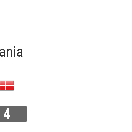
ania
4