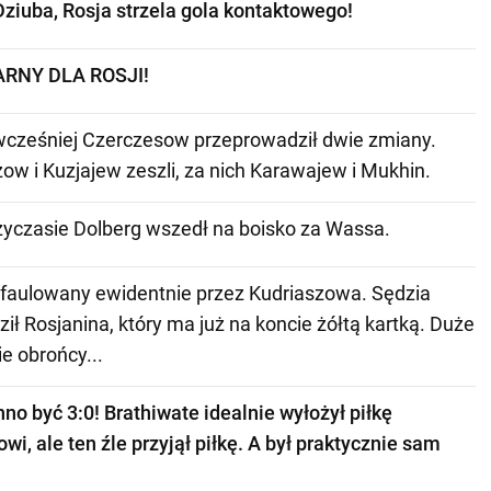
Dziuba, Rosja strzela gola kontaktowego!
ARNY DLA ROSJI!
wcześniej Czerczesow przeprowadził dwie zmiany.
ow i Kuzjajew zeszli, za nich Karawajew i Mukhin.
yczasie Dolberg wszedł na boisko za Wassa.
 faulowany ewidentnie przez Kudriaszowa. Sędzia
ił Rosjanina, który ma już na koncie żółtą kartką. Duże
e obrońcy...
no być 3:0! Brathiwate idealnie wyłożył piłkę
wi, ale ten źle przyjął piłkę. A był praktycznie sam