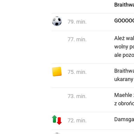
Braithwa
GOOOOO
79. min.
Ależ wal
77. min.
wolny p
ale pozo
Braithwa
75. min.
ukarany 
Maehle z
73. min.
z obrońc
Damsgaa
72. min.