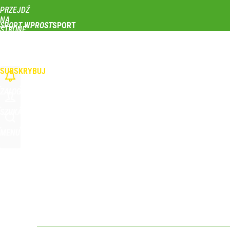
PRZEJDŹ
Udostępnij
0
Skomentuj
NA
SPORT WPROST
STRONĘ
GŁÓWNĄ
PIŁKA NOŻNA
SIATKÓWKA
TENIS
LEKKOATLETYKA
SKOKI NARCIAR
WPROST.PL
SUBSKRYBUJ
ZALOGUJ
SZUKAJ
MENU