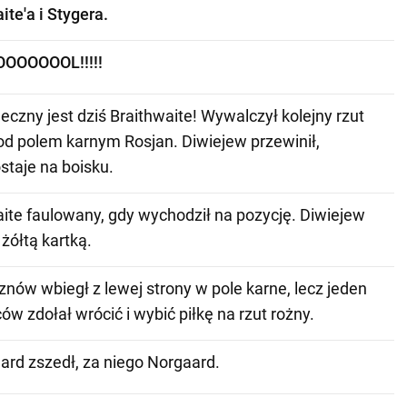
ite'a i Stygera.
OOOOOOL!!!!!
eczny jest dziś Braithwaite! Wywalczył kolejny rzut
od polem karnym Rosjan. Diwiejew przewinił,
staje na boisku.
ite faulowany, gdy wychodził na pozycję. Diwiejew
żółtą kartką.
nów wbiegł z lewej strony w pole karne, lecz jeden
ów zdołał wrócić i wybić piłkę na rzut rożny.
rd zszedł, za niego Norgaard.