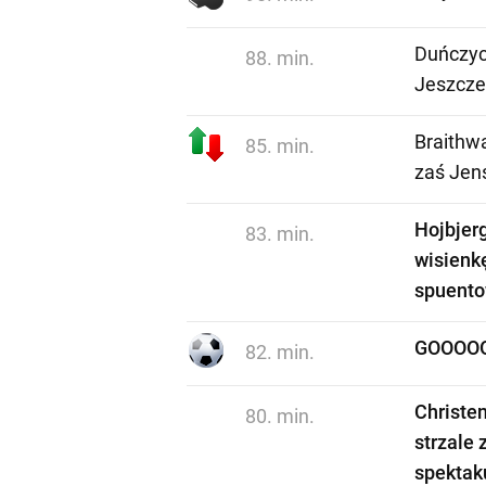
Duńczycy
88. min.
Jeszcze 
Braithwa
85. min.
zaś Jen
Hojbjerg
83. min.
wisienk
spuento
GOOOOO
82. min.
Christe
80. min.
strzale 
spektak