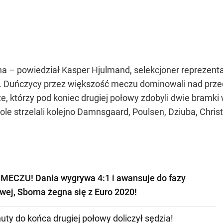
yna – powiedział Kasper Hjulmand, selekcjoner reprezent
ało. Duńczycy przez większość meczu dominowali nad prze
rze, którzy pod koniec drugiej połowy zdobyli dwie bram
ole strzelali kolejno Damnsgaard, Poulsen, Dziuba, Chris
MECZU! Dania wygrywa 4:1 i awansuje do fazy
wej, Sborna żegna się z Euro 2020!
uty do końca drugiej połowy doliczył sędzia!