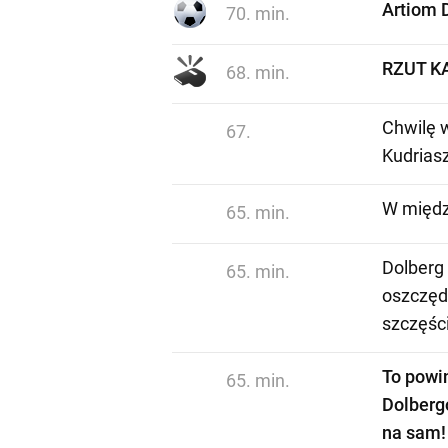
Artiom 
70. min.
RZUT K
68. min.
Chwilę 
67.
Kudriasz
W międz
65. min.
Dolberg
65. min.
oszczędz
szczęści
To powin
65. min.
Dolbergo
na sam!