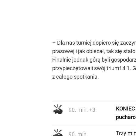
– Dla nas turniej dopiero się zacz
prasowej i jak obiecał, tak się st
Finalnie jednak górą byli gospoda
przypieczętowali swój triumf 4:1. G
z całego spotkania.
KONIEC 
90. min. +3
pucharo
Trzy min
90. min.