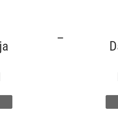
–
ja
D