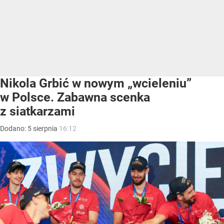
Nikola Grbić w nowym „wcieleniu”
w Polsce. Zabawna scenka
z siatkarzami
Dodano:
5
sierpnia
16:12