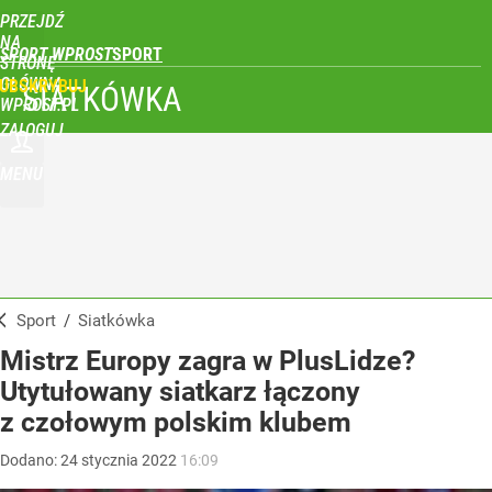
PRZEJDŹ
NA
SPORT WPROST
STRONĘ
GŁÓWNĄ
UBSKRYBUJ
SIATKÓWKA
WPROST.PL
ZALOGUJ
MENU
Sport
/
Siatkówka
Mistrz Europy zagra w PlusLidze?
Utytułowany siatkarz łączony
z czołowym polskim klubem
Dodano:
24
stycznia
2022
16:09