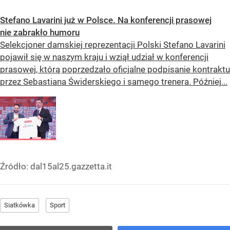
Stefano Lavarini już w Polsce. Na konferencji prasowej
nie zabrakło humoru
Selekcjoner damskiej reprezentacji Polski Stefano Lavarini
pojawił się w naszym kraju i wziął udział w konferencji
prasowej, którą poprzedzało oficjalne podpisanie kontraktu
przez Sebastiana Świderskiego i samego trenera. Później...
Źródło:
dal15al25.gazzetta.it
Siatkówka
Sport