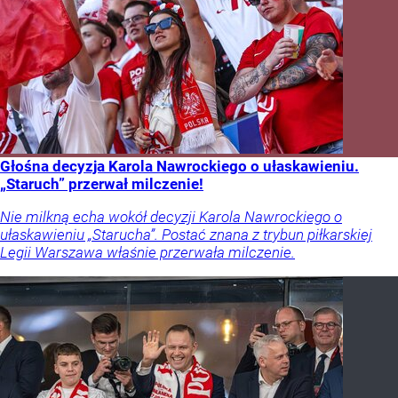
Głośna decyzja Karola Nawrockiego o ułaskawieniu.
„Staruch” przerwał milczenie!
Nie milkną echa wokół decyzji Karola Nawrockiego o
ułaskawieniu „Starucha”. Postać znana z trybun piłkarskiej
Legii Warszawa właśnie przerwała milczenie.