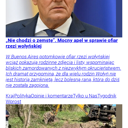
„Nie chodzi o zemstę”. Mocny apel w sprawie ofiar
rzezi wołyńskiej
W Buenos Aires potomkowie ofiar rzezi wołyńskiej
wciąż pokazują rodzinne zdjęcia i listy, wspominając
bliskich zamordowanych z niezwykłym okrucieństwem.
Ich dramat przypomina, że dla wielu rodzin Wołyń nie
jest historią zamkniętą, lecz bolesną raną, która do dziś
nie została zagojona.
Kraj
Polityka
Opinie i komentarze
Tylko u Nas
Tygodnik
Wprost