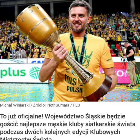
Michał Winiarski
/ Źródło:
Piotr Sumara / PLS
To już oficjalne! Województwo Śląskie będzie
gościć najlepsze męskie kluby siatkarskie świata
podczas dwóch kolejnych edycji Klubowych
Mistrzostw Świata.