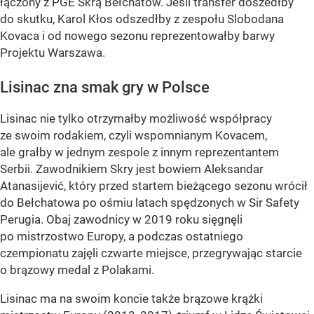
łączony z PGE Skrą Bełchatów. Jeśli transfer doszedłby
do skutku, Karol Kłos odszedłby z zespołu Slobodana
Kovaca i od nowego sezonu reprezentowałby barwy
Projektu Warszawa.
Lisinac zna smak gry w Polsce
Lisinac nie tylko otrzymałby możliwość współpracy
ze swoim rodakiem, czyli wspomnianym Kovacem,
ale grałby w jednym zespole z innym reprezentantem
Serbii. Zawodnikiem Skry jest bowiem Aleksandar
Atanasijević, który przed startem bieżącego sezonu wrócił
do Bełchatowa po ośmiu latach spędzonych w Sir Safety
Perugia. Obaj zawodnicy w 2019 roku sięgnęli
po mistrzostwo Europy, a podczas ostatniego
czempionatu zajęli czwarte miejsce, przegrywając starcie
o brązowy medal z Polakami.
Lisinac ma na swoim koncie także brązowe krążki