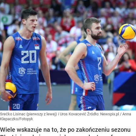
Srećko Lisinac (pierwszy z lewej) i Uros Kovacević
Źródło:
Newspix.pl
/
Anna
Klepaczko/Fotopyk
Wiele wskazuje na to, że po zakończeniu sezonu