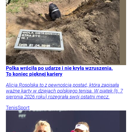
Polka wróciła po udarze i nie kryła wzruszenia.
To koniec pięknej kariery
Alicja Rosolska to z pewnością postać, która zapisała
ważne karty w dziejach polskiego tenisa. W piątek (tj. 7
sierpnia 2026 roku) rozegrała swój ostatni mecz.
Tenis
Sport