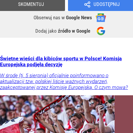
SKOMENTUJ
UDOSTĘPNIJ
Obserwuj nas
w
Google News
Dodaj jako
źródło w Google
Świetne wieści dla kibiców sportu w Polsce! Komisja
Europejska podjęła decyzję
W środę (tj. 5 sierpnia) oficjalnie poinformowano o
aktualizacji tzw. polskiej liście ważnych wydarzeń,
zaakceptowanej przez Komisję Europejską. O czym mowa?