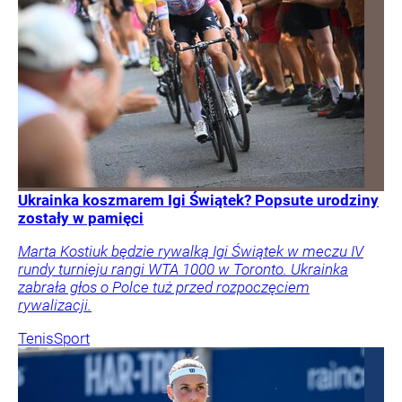
Ukrainka koszmarem Igi Świątek? Popsute urodziny
zostały w pamięci
Marta Kostiuk będzie rywalką Igi Świątek w meczu IV
rundy turnieju rangi WTA 1000 w Toronto. Ukrainka
zabrała głos o Polce tuż przed rozpoczęciem
rywalizacji.
Tenis
Sport