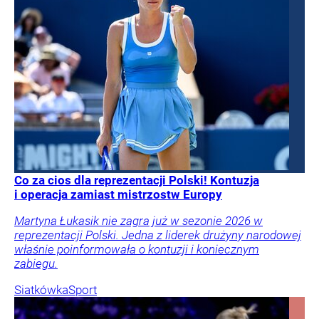
Co za cios dla reprezentacji Polski! Kontuzja
i operacja zamiast mistrzostw Europy
Martyna Łukasik nie zagra już w sezonie 2026 w
reprezentacji Polski. Jedna z liderek drużyny narodowej
właśnie poinformowała o kontuzji i koniecznym
zabiegu.
Siatkówka
Sport