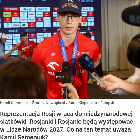
Kamil Semeniuk
/ Źródło:
Newspix.pl
/
Anna Klepaczko / Fotopyk
Reprezentacja Rosji wraca do międzynarodowej
siatkówki. Rosjanki i Rosjanie będą występować
w Lidze Narodów 2027. Co na ten temat uważa
Kamil Semeniuk?