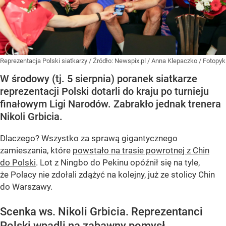
Reprezentacja Polski siatkarzy
/ Źródło:
Newspix.pl
/
Anna Klepaczko / Fotopyk
W środowy (tj. 5 sierpnia) poranek siatkarze
reprezentacji Polski dotarli do kraju po turnieju
finałowym Ligi Narodów. Zabrakło jednak trenera
Nikoli Grbicia.
Dlaczego? Wszystko za sprawą gigantycznego
zamieszania, które
powstało na trasie powrotnej z Chin
do Polski
. Lot z Ningbo do Pekinu opóźnił się na tyle,
że Polacy nie zdołali zdążyć na kolejny, już ze stolicy Chin
do Warszawy.
Scenka ws. Nikoli Grbicia. Reprezentanci
Polski wpadli na zabawny pomysł