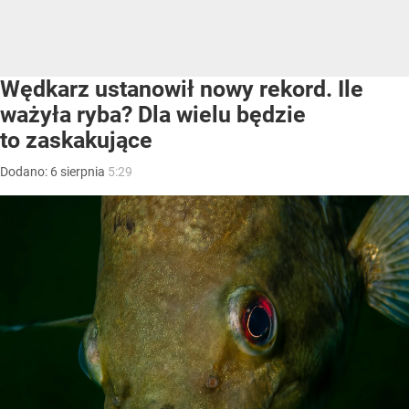
Wędkarz ustanowił nowy rekord. Ile
ważyła ryba? Dla wielu będzie
to zaskakujące
Dodano:
6
sierpnia
5:29