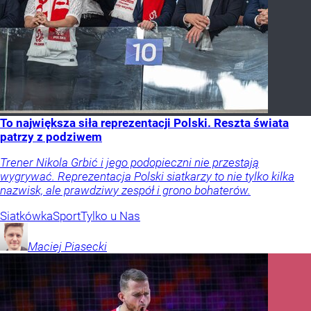
To największa siła reprezentacji Polski. Reszta świata
patrzy z podziwem
Trener Nikola Grbić i jego podopieczni nie przestają
wygrywać. Reprezentacja Polski siatkarzy to nie tylko kilka
nazwisk, ale prawdziwy zespół i grono bohaterów.
Siatkówka
Sport
Tylko u Nas
Maciej
Piasecki