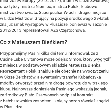
mistrzostw Europy (2013, 2017), triumf w Lidze Światowej
oraz tytuły mistrza Niemiec, mistrza Polski, klubowe
mistrzostwo świata, Superpuchar Włoch i drugie miejsce
w Lidze Mistrzów. Grający na pozycji środkowego 29-latek
zna już smak występów w PlusLidze, ponieważ w sezonie
2012/2013 reprezentował AZS Częstochowa.
Co z Mateuszem Bieńkiem?
Przypomnijmy, Pasini kilka dni temu informował, że
z
Cucine Lube Civitanova może odejść Simon, który „wygryzł”
z miejsca w podstawowym składzie Mateusza Bieńka
.
Reprezentant Polski znajduje się obecnie na wypożyczeniu
w Skrze Bełchatów, a ewentualny transfer Kubańczyka
mógłby otworzyć przed nim drogę powrotu do włoskiego
klubu. Najnowsze doniesienia Pasiniego wskazują jednak,
że środkowy Biało-Czerwonych podpisał kontrakt
z bełchatowskim zespołem i kolejny sezon również spędzi
w PlusLidze.