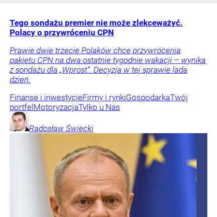
Tego sondażu premier nie może zlekceważyć.
Polacy o przywróceniu CPN
Prawie dwie trzecie Polaków chce przywrócenia
pakietu CPN na dwa ostatnie tygodnie wakacji – wynika
z sondażu dla „Wprost”. Decyzja w tej sprawie lada
dzień.
Finanse i inwestycje
Firmy i rynki
Gospodarka
Twój
portfel
Motoryzacja
Tylko u Nas
Radosław
Święcki