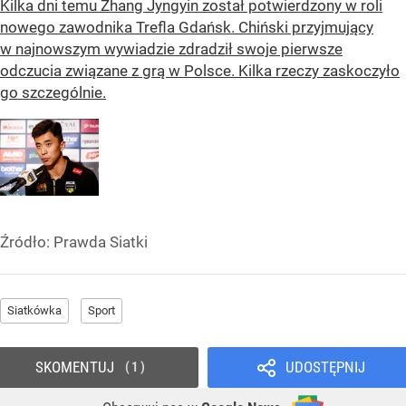
Kilka dni temu Zhang Jyngyin został potwierdzony w roli
nowego zawodnika Trefla Gdańsk. Chiński przyjmujący
w najnowszym wywiadzie zdradził swoje pierwsze
odczucia związane z grą w Polsce. Kilka rzeczy zaskoczyło
go szczególnie.
Źródło:
Prawda Siatki
Siatkówka
Sport
SKOMENTUJ
UDOSTĘPNIJ
1