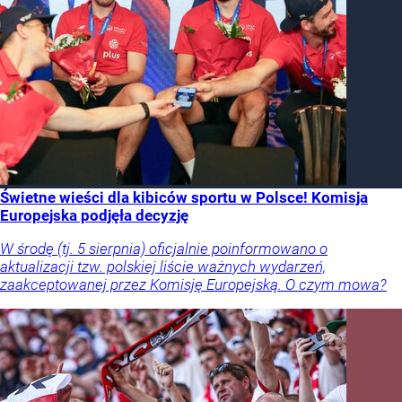
Świetne wieści dla kibiców sportu w Polsce! Komisja
Europejska podjęła decyzję
W środę (tj. 5 sierpnia) oficjalnie poinformowano o
aktualizacji tzw. polskiej liście ważnych wydarzeń,
zaakceptowanej przez Komisję Europejską. O czym mowa?