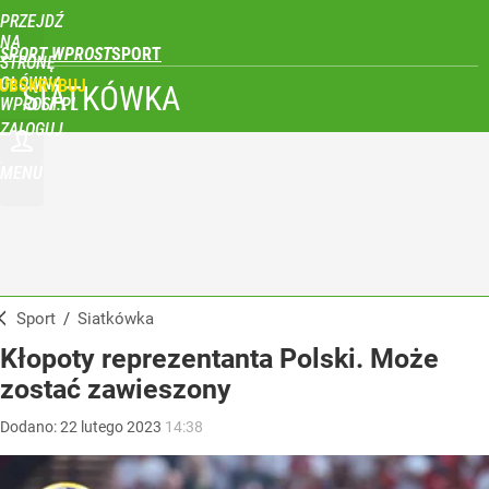
PRZEJDŹ
NA
SPORT WPROST
STRONĘ
GŁÓWNĄ
UBSKRYBUJ
SIATKÓWKA
WPROST.PL
ZALOGUJ
MENU
Sport
/
Siatkówka
Kłopoty reprezentanta Polski. Może
zostać zawieszony
Dodano:
22
lutego
2023
14:38