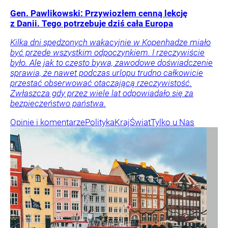
Gen. Pawlikowski: Przywiozłem cenną lekcję
z Danii. Tego potrzebuje dziś cała Europa
Kilka dni spędzonych wakacyjnie w Kopenhadze miało
być przede wszystkim odpoczynkiem. I rzeczywiście
było. Ale jak to często bywa, zawodowe doświadczenie
sprawia, że nawet podczas urlopu trudno całkowicie
przestać obserwować otaczającą rzeczywistość.
Zwłaszcza gdy przez wiele lat odpowiadało się za
bezpieczeństwo państwa.
Opinie i komentarze
Polityka
Kraj
Świat
Tylko u Nas