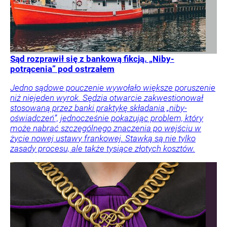
Sąd rozprawił się z bankową fikcją. „Niby-
potrącenia” pod ostrzałem
Jedno sądowe pouczenie wywołało większe poruszenie
niż niejeden wyrok. Sędzia otwarcie zakwestionował
stosowaną przez banki praktykę składania „niby-
oświadczeń”, jednocześnie pokazując problem, który
może nabrać szczególnego znaczenia po wejściu w
życie nowej ustawy frankowej. Stawką są nie tylko
zasady procesu, ale także tysiące złotych kosztów.