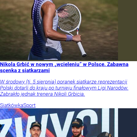
Nikola Grbić w nowym „wcieleniu” w Polsce. Zabawna
scenka z siatkarzami
W środowy (tj. 5 sierpnia) poranek siatkarze reprezentacji
Polski dotarli do kraju po turnieju finałowym Ligi Narodów.
Zabrakło jednak trenera Nikoli Grbicia.
Siatkówka
Sport