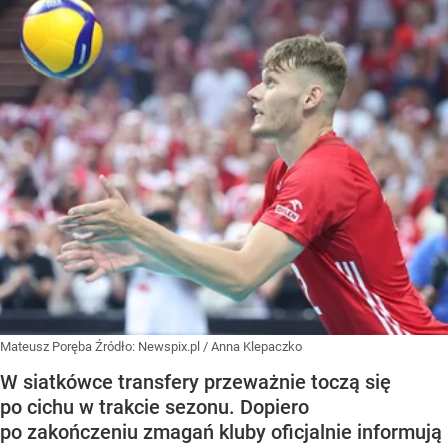
Mateusz Poręba
Źródło:
Newspix.pl
/
Anna Klepaczko
W siatkówce transfery przeważnie toczą się
po cichu w trakcie sezonu. Dopiero
po zakończeniu zmagań kluby oficjalnie informują