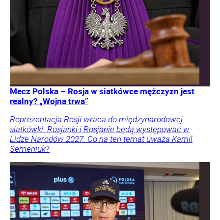
Mecz Polska – Rosja w siatkówce mężczyzn jest
realny? „Wojna trwa”
Reprezentacja Rosji wraca do międzynarodowej
siatkówki. Rosjanki i Rosjanie będą występować w
Lidze Narodów 2027. Co na ten temat uważa Kamil
Semeniuk?