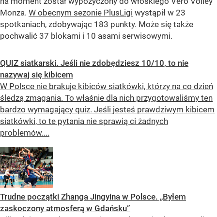
na moment został wypożyczony do włoskiego Vero Volley
Monza.
W obecnym sezonie PlusLigi
wystąpił w 23
spotkaniach, zdobywając 183 punkty. Może się także
pochwalić 37 blokami i 10 asami serwisowymi.
QUIZ siatkarski. Jeśli nie zdobędziesz 10/10, to nie
nazywaj się kibicem
W Polsce nie brakuje kibiców siatkówki, którzy na co dzień
śledzą zmagania. To właśnie dla nich przygotowaliśmy ten
bardzo wymagający quiz. Jeśli jesteś prawdziwym kibicem
siatkówki, to te pytania nie sprawią ci żadnych
problemów....
Trudne początki Zhanga Jingyina w Polsce. „Byłem
zaskoczony atmosferą w Gdańsku”