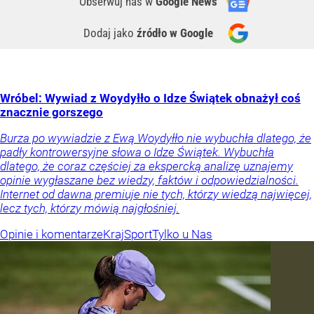
Obserwuj nas
w
Google News
Dodaj jako
źródło w Google
Wróbel: Wywiad z Woydyłło o Idze Świątek obnażył coś
znacznie gorszego
Burza po wywiadzie z Ewą Woydyłło nie wybuchła dlatego, że
padły kontrowersyjne słowa o Idze Świątek. Wybuchła
dlatego, że coraz częściej za ekspercką analizę uznajemy
opinie wygłaszane bez wiedzy, faktów i odpowiedzialności.
Internet od dawna premiuje nie tych, którzy wiedzą najwięcej,
lecz tych, którzy mówią najgłośniej.
Opinie i komentarze
Kraj
Sport
Tylko u Nas