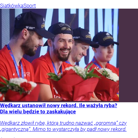
Siatkówka
Sport
Wędkarz ustanowił nowy rekord. Ile ważyła ryba?
Dla wielu będzie to zaskakujące
Wędkarz złowił rybę, którą trudno nazwać „ogromną” czy
„gigantyczną”. Mimo to wystarczyła by padł nowy rekord.