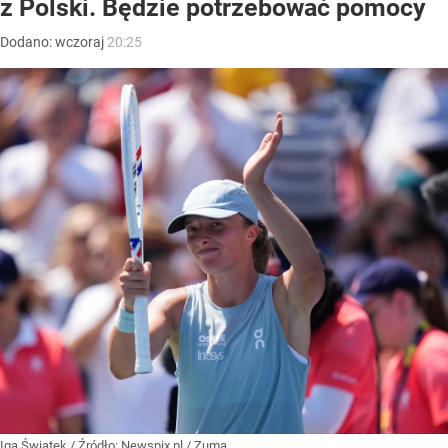
z Polski. Będzie potrzebować pomocy
Dodano:
wczoraj
20:25
Iga Świątek
/ Źródło:
Newspix.pl
/
Zuma