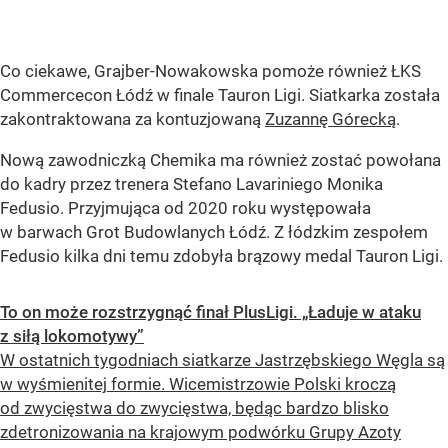
Co ciekawe, Grajber-Nowakowska pomoże również ŁKS
Commercecon Łódź w finale Tauron Ligi. Siatkarka została
zakontraktowana za kontuzjowaną
Zuzannę Górecką
.
Nową zawodniczką Chemika ma również zostać powołana
do kadry przez trenera Stefano Lavariniego Monika
Fedusio. Przyjmująca od 2020 roku występowała
w barwach Grot Budowlanych Łódź. Z łódzkim zespołem
Fedusio kilka dni temu zdobyła brązowy medal Tauron Ligi.
To on może rozstrzygnąć finał PlusLigi. „Ładuje w ataku
z siłą lokomotywy”
W ostatnich tygodniach siatkarze Jastrzębskiego Węgla są
w wyśmienitej formie. Wicemistrzowie Polski kroczą
od zwycięstwa do zwycięstwa, będąc bardzo blisko
zdetronizowania na krajowym podwórku Grupy Azoty