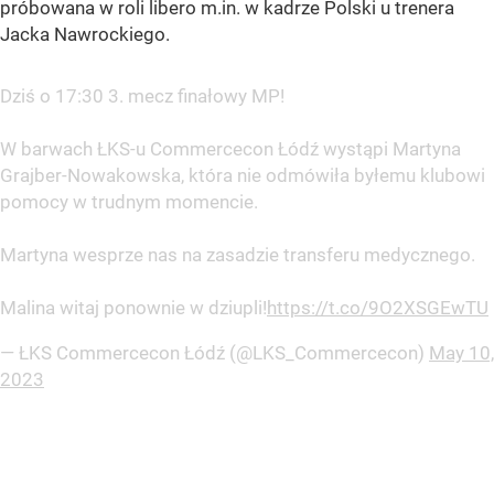
próbowana w roli libero m.in. w kadrze Polski u trenera
Jacka Nawrockiego.
Dziś o 17:30 3. mecz finałowy MP!
W barwach ŁKS-u Commercecon Łódź wystąpi Martyna
Grajber-Nowakowska, która nie odmówiła byłemu klubowi
pomocy w trudnym momencie.
Martyna wesprze nas na zasadzie transferu medycznego.
Malina witaj ponownie w dziupli!
https://t.co/9O2XSGEwTU
— ŁKS Commercecon Łódź (@LKS_Commercecon)
May 10,
2023