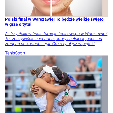
Polski finał w Warszawie! To będzie wielkie święto
w grze o tytuł
Aż trzy Polki w finale turnieju tenisowego w Warszawie?
To rzeczywiście scenariusz, który spełnił się podczas
zmagań na kortach Legii. Gra o tytuł już w piątek!
Tenis
Sport