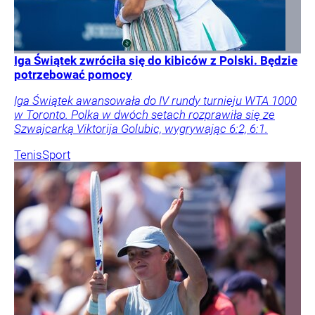
Iga Świątek zwróciła się do kibiców z Polski. Będzie
potrzebować pomocy
Iga Świątek awansowała do IV rundy turnieju WTA 1000
w Toronto. Polka w dwóch setach rozprawiła się ze
Szwajcarką Viktorija Golubic, wygrywając 6:2, 6:1.
Tenis
Sport