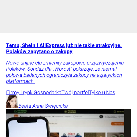
Temu, Shein i AliExpress już nie takie atrakcyjne.
Polaków zapytano o zakupy
Nowe unijne cła zmieniły zakupowe przyzwyczajenia
Polaków. Sondaż dla „Wprost” pokazuje, że niemal
połowa badanych ograniczyła zakupy na azjatyckich
platformach.
Firmy i rynki
Gospodarka
Twój portfel
Tylko u Nas
Beata Anna
Święcicka