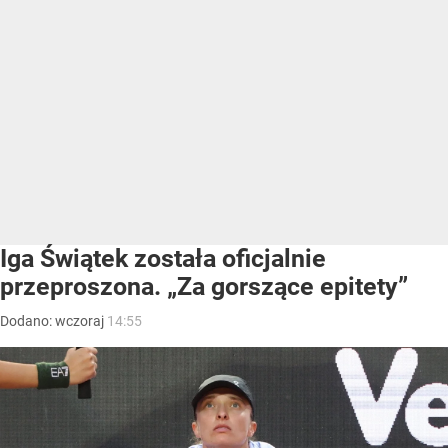
Iga Świątek została oficjalnie
przeproszona. „Za gorszące epitety”
Dodano:
wczoraj
14:55