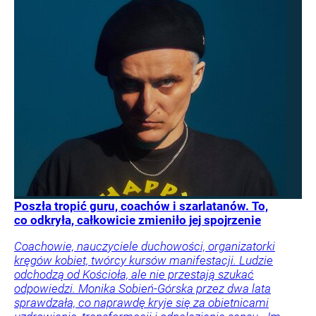
Poszła tropić guru, coachów i szarlatanów. To,
co odkryła, całkowicie zmieniło jej spojrzenie
Coachowie, nauczyciele duchowości, organizatorki
kręgów kobiet, twórcy kursów manifestacji. Ludzie
odchodzą od Kościoła, ale nie przestają szukać
odpowiedzi. Monika Sobień-Górska przez dwa lata
sprawdzała, co naprawdę kryje się za obietnicami