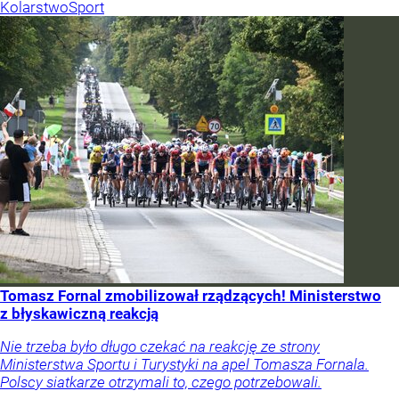
Kolarstwo
Sport
Tomasz Fornal zmobilizował rządzących! Ministerstwo
z błyskawiczną reakcją
Nie trzeba było długo czekać na reakcję ze strony
Ministerstwa Sportu i Turystyki na apel Tomasza Fornala.
Polscy siatkarze otrzymali to, czego potrzebowali.