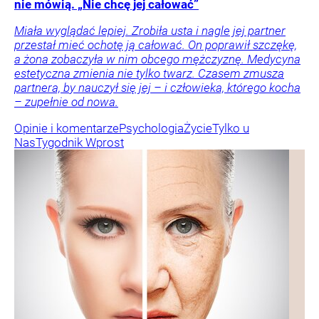
nie mówią. „Nie chcę jej całować”
Miała wyglądać lepiej. Zrobiła usta i nagle jej partner
przestał mieć ochotę ją całować. On poprawił szczękę,
a żona zobaczyła w nim obcego mężczyznę. Medycyna
estetyczna zmienia nie tylko twarz. Czasem zmusza
partnera, by nauczył się jej – i człowieka, którego kocha
– zupełnie od nowa.
Opinie i komentarze
Psychologia
Życie
Tylko u
Nas
Tygodnik Wprost