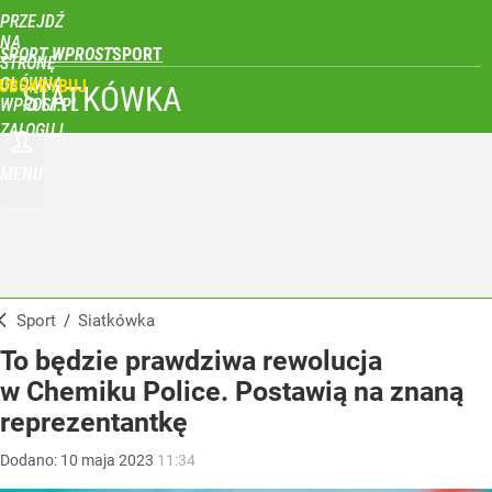
PRZEJDŹ
NA
SPORT WPROST
STRONĘ
GŁÓWNĄ
UBSKRYBUJ
SIATKÓWKA
WPROST.PL
ZALOGUJ
MENU
Sport
/
Siatkówka
To będzie prawdziwa rewolucja
w Chemiku Police. Postawią na znaną
reprezentantkę
Dodano:
10
maja
2023
11:34