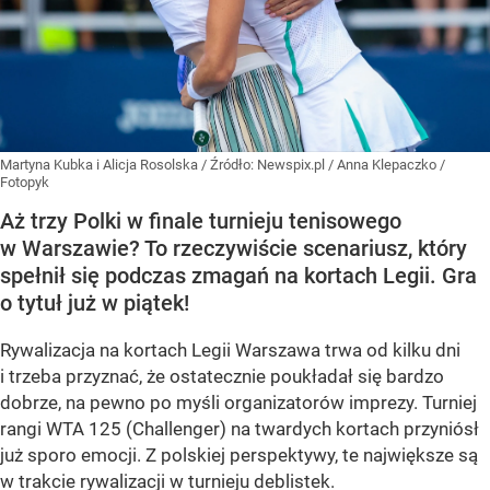
Martyna Kubka i Alicja Rosolska
/ Źródło:
Newspix.pl
/
Anna Klepaczko /
Fotopyk
Aż trzy Polki w finale turnieju tenisowego
w Warszawie? To rzeczywiście scenariusz, który
spełnił się podczas zmagań na kortach Legii. Gra
o tytuł już w piątek!
Rywalizacja na kortach Legii Warszawa trwa od kilku dni
i trzeba przyznać, że ostatecznie poukładał się bardzo
dobrze, na pewno po myśli organizatorów imprezy. Turniej
rangi WTA 125 (Challenger) na twardych kortach przyniósł
już sporo emocji. Z polskiej perspektywy, te największe są
w trakcie rywalizacji w turnieju deblistek.