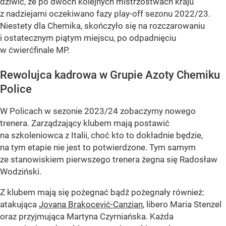
dziwić, że po dwóch kolejnych mistrzostwach kraju
z nadziejami oczekiwano fazy play-off sezonu 2022/23.
Niestety dla Chemika, skończyło się na rozczarowaniu
i ostatecznym piątym miejscu, po odpadnięciu
w ćwierćfinale MP.
Rewolujca kadrowa w Grupie Azoty Chemiku
Police
W Policach w sezonie 2023/24 zobaczymy nowego
trenera. Zarządzający klubem mają postawić
na szkoleniowca z Italii, choć kto to dokładnie będzie,
na tym etapie nie jest to potwierdzone. Tym samym
ze stanowiskiem pierwszego trenera żegna się Radosław
Wodziński.
Z klubem mają się pożegnać bądź pożegnały również:
atakująca
Jovana Brakocević-Canzian
, libero Maria Stenzel
oraz przyjmująca Martyna Czyrniańska. Każda