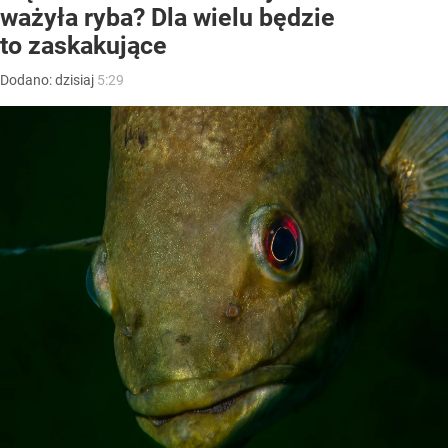
ważyła ryba? Dla wielu będzie
to zaskakujące
Dodano:
dzisiaj
5:29