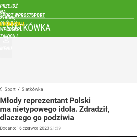
PRZEJDŹ
NA
SPORT WPROST
STRONĘ
GŁÓWNĄ
UBSKRYBUJ
SIATKÓWKA
WPROST.PL
ZALOGUJ
MENU
Sport
/
Siatkówka
Młody reprezentant Polski
ma nietypowego idola. Zdradził,
dlaczego go podziwia
Dodano:
16
czerwca
2023
21:39