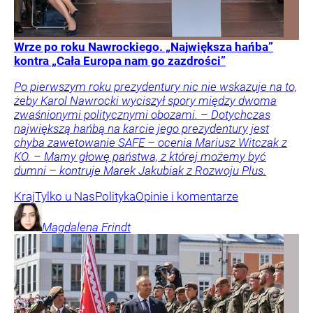
Wrze po roku Nawrockiego. „Największa hańba”
kontra „Cała Europa nam go zazdrości”
Po pierwszym roku prezydentury nic nie wskazuje na to,
żeby Karol Nawrocki wyciszył spory między dwoma
zwaśnionymi politycznymi obozami. – Dotychczas
największą hańbą na karcie jego prezydentury jest
chyba zawetowanie SAFE – ocenia Mariusz Witczak z
KO. – Mamy głowę państwa, z której możemy być
dumni – kontruje Marek Jakubiak z Rozwoju Plus.
Kraj
Tylko u Nas
Polityka
Opinie i komentarze
Magdalena
Frindt