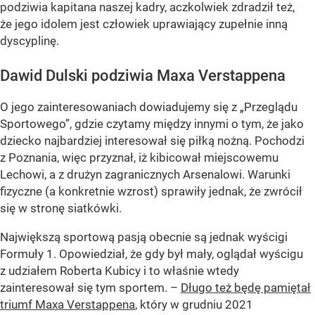
podziwia kapitana naszej kadry, aczkolwiek zdradził też,
że jego idolem jest człowiek uprawiający zupełnie inną
dyscyplinę.
Dawid Dulski podziwia Maxa Verstappena
O jego zainteresowaniach dowiadujemy się z „Przeglądu
Sportowego”, gdzie czytamy między innymi o tym, że jako
dziecko najbardziej interesował się piłką nożną. Pochodzi
z Poznania, więc przyznał, iż kibicował miejscowemu
Lechowi, a z drużyn zagranicznych Arsenalowi. Warunki
fizyczne (a konkretnie wzrost) sprawiły jednak, że zwrócił
się w stronę siatkówki.
Największą sportową pasją obecnie są jednak wyścigi
Formuły 1. Opowiedział, że gdy był mały, oglądał wyścigu
z udziałem Roberta Kubicy i to właśnie wtedy
zainteresował się tym sportem. –
Długo też będę pamiętał
triumf Maxa Verstappena
, który w grudniu 2021