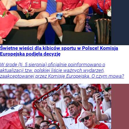
Świetne wieści dla kibiców sportu w Polsce! Komisja
Europejska podjęła decyzję
W środę (tj. 5 sierpnia) oficjalnie poinformowano o
aktualizacji tzw. polskiej liście ważnych wydarzeń,
zaakceptowanej przez Komisję Europejską. O czym mowa?