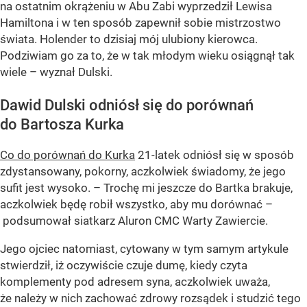
na ostatnim okrążeniu w Abu Zabi wyprzedził Lewisa
Hamiltona i w ten sposób zapewnił sobie mistrzostwo
świata. Holender to dzisiaj mój ulubiony kierowca.
Podziwiam go za to, że w tak młodym wieku osiągnął tak
wiele – wyznał Dulski.
Dawid Dulski odniósł się do porównań
do Bartosza Kurka
Co do porównań do Kurka
21-latek odniósł się w sposób
zdystansowany, pokorny, aczkolwiek świadomy, że jego
sufit jest wysoko. – Trochę mi jeszcze do Bartka brakuje,
aczkolwiek będę robił wszystko, aby mu dorównać –
podsumował siatkarz Aluron CMC Warty Zawiercie.
Jego ojciec natomiast, cytowany w tym samym artykule
stwierdził, iż oczywiście czuje dumę, kiedy czyta
komplementy pod adresem syna, aczkolwiek uważa,
że należy w nich zachować zdrowy rozsądek i studzić tego