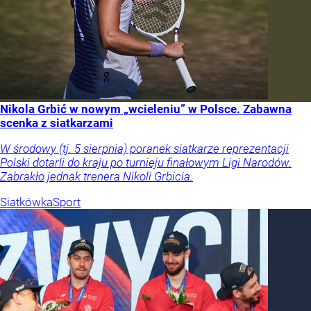
Nikola Grbić w nowym „wcieleniu” w Polsce. Zabawna
scenka z siatkarzami
W środowy (tj. 5 sierpnia) poranek siatkarze reprezentacji
Polski dotarli do kraju po turnieju finałowym Ligi Narodów.
Zabrakło jednak trenera Nikoli Grbicia.
Siatkówka
Sport