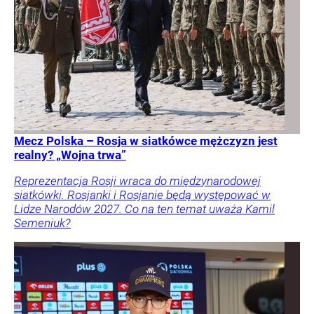
Mecz Polska – Rosja w siatkówce mężczyzn jest
realny? „Wojna trwa”
Reprezentacja Rosji wraca do międzynarodowej
siatkówki. Rosjanki i Rosjanie będą występować w
Lidze Narodów 2027. Co na ten temat uważa Kamil
Semeniuk?