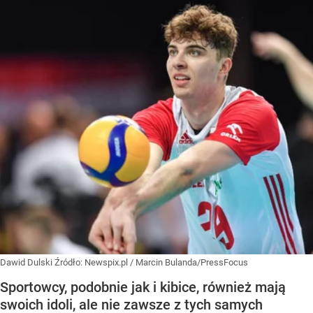
Dawid Dulski
Źródło:
Newspix.pl
/
Marcin Bulanda/PressFocus
Sportowcy, podobnie jak i kibice, również mają
swoich idoli, ale nie zawsze z tych samych