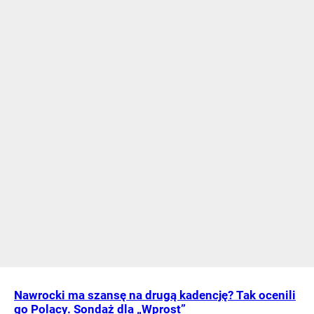
Nawrocki ma szansę na drugą kadencję? Tak ocenili
go Polacy. Sondaż dla „Wprost”