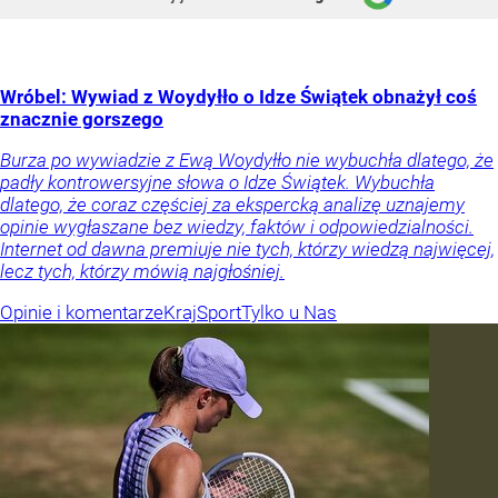
Wróbel: Wywiad z Woydyłło o Idze Świątek obnażył coś
znacznie gorszego
Burza po wywiadzie z Ewą Woydyłło nie wybuchła dlatego, że
padły kontrowersyjne słowa o Idze Świątek. Wybuchła
dlatego, że coraz częściej za ekspercką analizę uznajemy
opinie wygłaszane bez wiedzy, faktów i odpowiedzialności.
Internet od dawna premiuje nie tych, którzy wiedzą najwięcej,
lecz tych, którzy mówią najgłośniej.
Opinie i komentarze
Kraj
Sport
Tylko u Nas