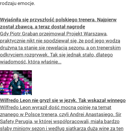
rodzaju emocje.
Wyjaśniła się przyszłość polskiego trenera. Najpierw
został zbawcą, a teraz dostał nagrodę
Gdy Piotr Graban przejmował Projekt Warszawa,
praktycznie nikt nie spodziewał się, że pod jego wodzą
drużyna ta stanie się rewelacją sezonu, a on trenerskim
odkryciem rozgrywek. Tak się jednak stało, dlatego
wiadomość, którą właśnie...
Wilfredo Leon nie gryzł się w język. Tak wskazał winnego
Wilfredo Leon wyraził dość mocną opinię na temat
znanego w Polsce trenera, czyli Andrei Anastasiego. Sir
Safety Perugia, w której współpracowali, miała bardzo
słaby miniony sezon i według siatkarza dużą winę za ten