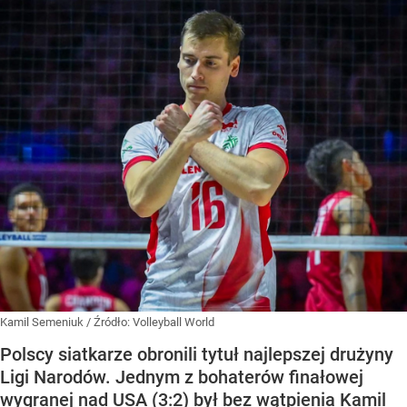
Kamil Semeniuk
/ Źródło:
Volleyball World
Polscy siatkarze obronili tytuł najlepszej drużyny
Ligi Narodów. Jednym z bohaterów finałowej
wygranej nad USA (3:2) był bez wątpienia Kamil