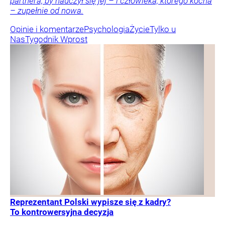
partnera, by nauczył się jej – i człowieka, którego kocha
– zupełnie od nowa.
Opinie i komentarze
Psychologia
Życie
Tylko u
Nas
Tygodnik Wprost
Reprezentant Polski wypisze się z kadry?
To kontrowersyjna decyzja