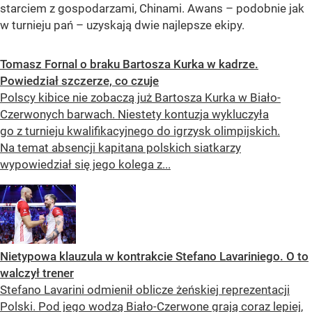
starciem z gospodarzami, Chinami. Awans – podobnie jak
w turnieju pań – uzyskają dwie najlepsze ekipy.
Tomasz Fornal o braku Bartosza Kurka w kadrze.
Powiedział szczerze, co czuje
Polscy kibice nie zobaczą już Bartosza Kurka w Biało-
Czerwonych barwach. Niestety kontuzja wykluczyła
go z turnieju kwalifikacyjnego do igrzysk olimpijskich.
Na temat absencji kapitana polskich siatkarzy
wypowiedział się jego kolega z...
Nietypowa klauzula w kontrakcie Stefano Lavariniego. O to
walczył trener
Stefano Lavarini odmienił oblicze żeńskiej reprezentacji
Polski. Pod jego wodzą Biało-Czerwone grają coraz lepiej,