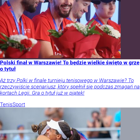
Polski finał w Warszawie! To będzie wielkie święto w grze
o tytuł
Aż trzy Polki w finale turnieju tenisowego w Warszawie? To
rzeczywiście scenariusz, który spełnił się podczas zmagań na
kortach Legii. Gra o tytuł już w piątek!
Tenis
Sport