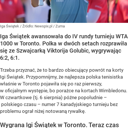
Iga Świątek
/ Źródło:
Newspix.pl
/
Zuma
Iga Świątek awansowała do IV rundy turnieju WTA
1000 w Toronto. Polka w dwóch setach rozprawiła
się ze Szwajcarką Viktorija Golubic, wygrywając
6:2, 6:1.
Trzeba przyznać, że to bardzo obiecujący powrót na korty
Igi Świątek. Przypomnijmy, że najlepsza polska tenisistka
właśnie w Toronto pojawiła się po raz pierwszy,
w oficjalnym występie, bo porażce na kortach Wimbledonu.
W czwartkowe (tj. 6 sierpnia) późne popołudnie –
polskiego czasu – numer 7 kanadyjskiego turnieju bez
problemu ograł niżej notowaną rywalkę.
Wygrana Igi Świątek w Toronto. Teraz czas