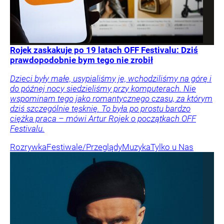
Rojek zaskakuje po 19 latach OFF Festivalu: Dziś
prawdopodobnie bym tego nie zrobił
Dzieci były małe, usypialiśmy je, wchodziliśmy na górę i
do późnej nocy siedzieliśmy przy komputerach. Nie
wspominam tego jako romantycznego czasu, za którym
dziś szczególnie tęsknię. To była po prostu bardzo
ciężka praca – mówi Artur Rojek o początkach OFF
Festivalu.
Rozrywka
Festiwale/Przeglądy
Muzyka
Tylko u Nas