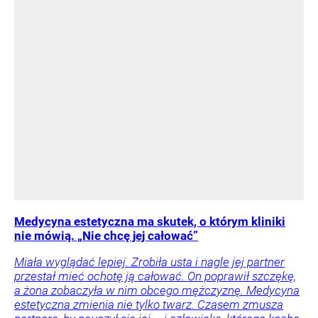
Medycyna estetyczna ma skutek, o którym kliniki
nie mówią. „Nie chcę jej całować”
Miała wyglądać lepiej. Zrobiła usta i nagle jej partner
przestał mieć ochotę ją całować. On poprawił szczękę,
a żona zobaczyła w nim obcego mężczyznę. Medycyna
estetyczna zmienia nie tylko twarz. Czasem zmusza