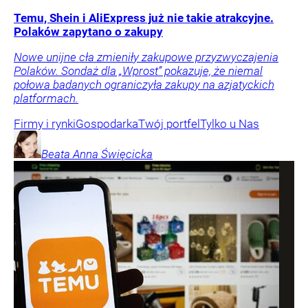
Temu, Shein i AliExpress już nie takie atrakcyjne.
Polaków zapytano o zakupy
Nowe unijne cła zmieniły zakupowe przyzwyczajenia
Polaków. Sondaż dla „Wprost” pokazuje, że niemal
połowa badanych ograniczyła zakupy na azjatyckich
platformach.
Firmy i rynki
Gospodarka
Twój portfel
Tylko u Nas
Beata Anna
Święcicka