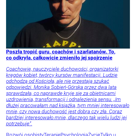
Poszła tropić guru, coachów i szarlatanów. To,
co odkryła, całkowicie zmieniło jej spojrzenie
Coachowie, nauczyciele duchowości, organizatorki
kręgów kobiet, twórcy kursów manifestacji. Ludzie
odchodzą od Kościoła, ale nie przestają szukać
odpowiedzi. Monika Sobień-Górska przez dwa lata
sprawdzała, co naprawdę kryje się za obietnicami
uzdrowienia, transformacji i odnalezienia sensu. „Im
dłużej pracowałam nad książką, tym mniej interesowało
mnie, czy nowa duchowość jest dobra czy zła. Coraz
bardziej interesowało mnie, dlaczego tak wielu ludzi jej
potrzebuje”.
Rozwój osobisty
Terapie
Psychologia
Życie
Tylko u