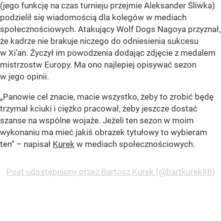
(jego funkcję na czas turnieju przejmie Aleksander Śliwka)
podzielił się wiadomością dla kolegów w mediach
społecznościowych. Atakujący Wolf Dogs Nagoya przyznał,
że kadrze nie brakuje niczego do odniesienia sukcesu
w Xi’an. Życzył im powodzenia dodając zdjęcie z medalem
mistrzostw Europy. Ma ono najlepiej opisywać sezon
w jego opinii.
„Panowie cel znacie, macie wszystko, żeby to zrobić będę
trzymał kciuki i ciężko pracował, żeby jeszcze dostać
szanse na wspólne wojaże. Jeżeli ten sezon w moim
wykonaniu ma mieć jakiś obrazek tytułowy to wybieram
ten” – napisał
Kurek
w mediach społecznościowych.
Post udostępniony przez Bartosz Kurek (@bartkurek88)