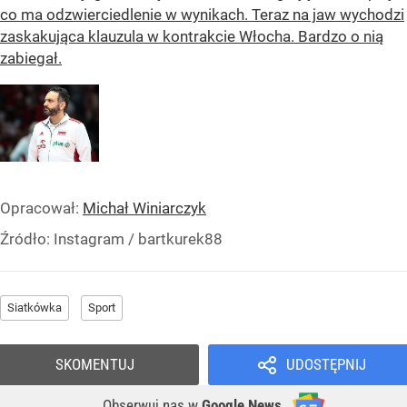
co ma odzwierciedlenie w wynikach. Teraz na jaw wychodzi
zaskakująca klauzula w kontrakcie Włocha. Bardzo o nią
zabiegał.
Opracował:
Michał Winiarczyk
Źródło:
Instagram
/
bartkurek88
Siatkówka
Sport
SKOMENTUJ
UDOSTĘPNIJ
Obserwuj nas
w
Google News