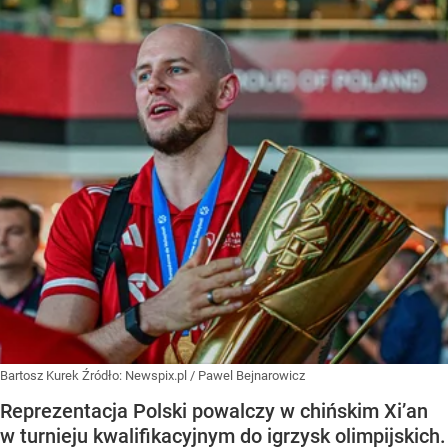
Bartosz Kurek
Źródło:
Newspix.pl
/
Pawel Bejnarowicz
Reprezentacja Polski powalczy w chińskim Xi’an
w turnieju kwalifikacyjnym do igrzysk olimpijskich.