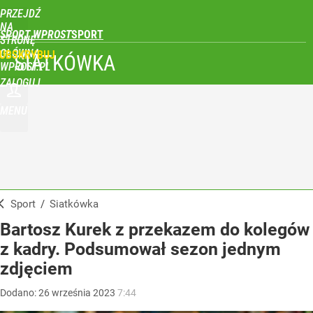
PRZEJDŹ
NA
SPORT WPROST
STRONĘ
GŁÓWNĄ
UBSKRYBUJ
SIATKÓWKA
WPROST.PL
ZALOGUJ
MENU
Sport
/
Siatkówka
Bartosz Kurek z przekazem do kolegów
z kadry. Podsumował sezon jednym
zdjęciem
Dodano:
26
września
2023
7:44