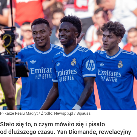
Piłkarze Realu Madryt
/ Źródło:
Newspix.pl
/
Sipausa
Stało się to, o czym mówiło się i pisało
od dłuższego czasu. Yan Diomande, rewelacyjny