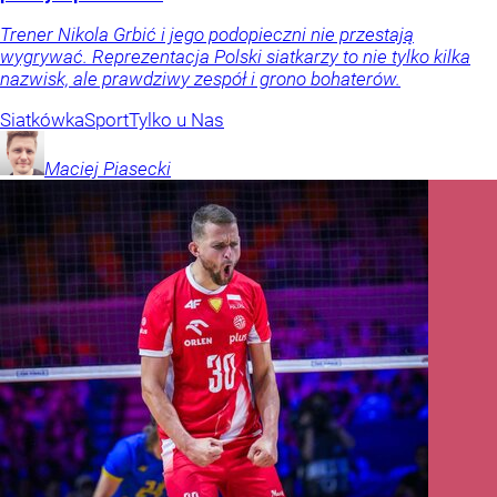
Trener Nikola Grbić i jego podopieczni nie przestają
wygrywać. Reprezentacja Polski siatkarzy to nie tylko kilka
nazwisk, ale prawdziwy zespół i grono bohaterów.
Siatkówka
Sport
Tylko u Nas
Maciej
Piasecki