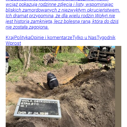
wciąż pokazują rodzinne zdjęcia i listy, wspominając
bliskich zamordowanych z niezwykłym okrucieństwem.
Ich dramat przypomina, że dla wielu rodzin Wołyń nie
jest historią zamkniętą, lecz bolesną raną, która do dziś
nie została zagojona.
Kraj
Polityka
Opinie i komentarze
Tylko u Nas
Tygodnik
Wprost