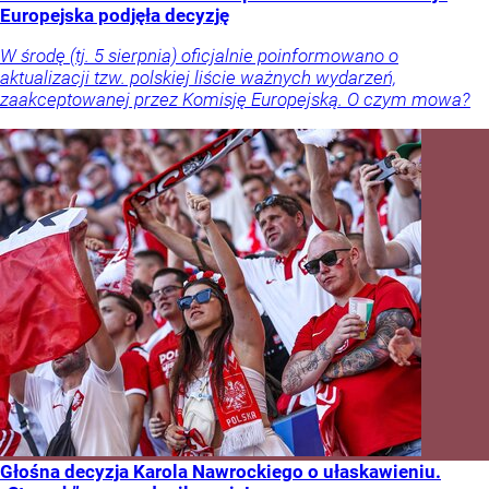
Europejska podjęła decyzję
W środę (tj. 5 sierpnia) oficjalnie poinformowano o
aktualizacji tzw. polskiej liście ważnych wydarzeń,
zaakceptowanej przez Komisję Europejską. O czym mowa?
Głośna decyzja Karola Nawrockiego o ułaskawieniu.