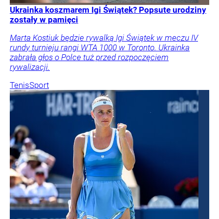
Ukrainka koszmarem Igi Świątek? Popsute urodziny
zostały w pamięci
Marta Kostiuk będzie rywalką Igi Świątek w meczu IV
rundy turnieju rangi WTA 1000 w Toronto. Ukrainka
zabrała głos o Polce tuż przed rozpoczęciem
rywalizacji.
Tenis
Sport