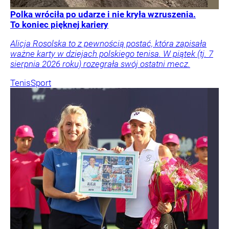
Polka wróciła po udarze i nie kryła wzruszenia.
To koniec pięknej kariery
Alicja Rosolska to z pewnością postać, która zapisała
ważne karty w dziejach polskiego tenisa. W piątek (tj. 7
sierpnia 2026 roku) rozegrała swój ostatni mecz.
Tenis
Sport