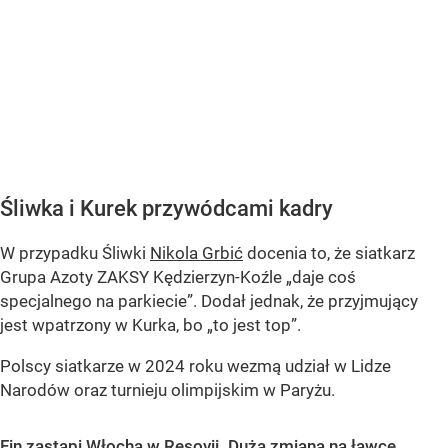
Śliwka i Kurek przywódcami kadry
W przypadku Śliwki
Nikola Grbić
docenia to, że siatkarz
Grupa Azoty ZAKSY Kędzierzyn-Koźle „daje coś
specjalnego na parkiecie”. Dodał jednak, że przyjmujący
jest wpatrzony w Kurka, bo „to jest top”.
Polscy siatkarze w 2024 roku wezmą udział w Lidze
Narodów oraz turnieju olimpijskim w Paryżu.
Fin zastąpi Włocha w Resovii. Duża zmiana na ławce