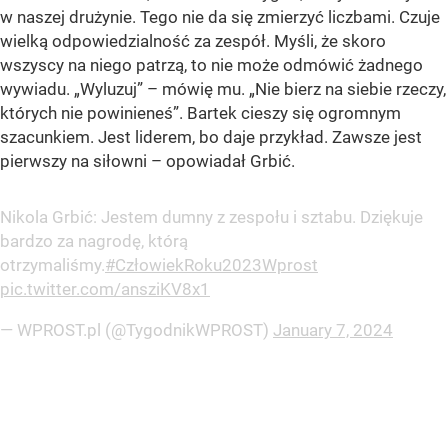
w naszej drużynie. Tego nie da się zmierzyć liczbami. Czuje
wielką odpowiedzialność za zespół. Myśli, że skoro
wszyscy na niego patrzą, to nie może odmówić żadnego
wywiadu. „Wyluzuj” – mówię mu. „Nie bierz na siebie rzeczy,
których nie powinieneś”. Bartek cieszy się ogromnym
szacunkiem. Jest liderem, bo daje przykład. Zawsze jest
pierwszy na siłowni – opowiadał Grbić.
Nikola Grbić: Jestem dumny z zespołu i sztabu. Dziękuje
bardzo za nagrodę, którą
otrzymaliśmy.
#CzłowiekRoku2023Wprost
pic.twitter.com/ansziKV8x1
— WPROST.pl (@TygodnikWPROST)
January 7, 2024