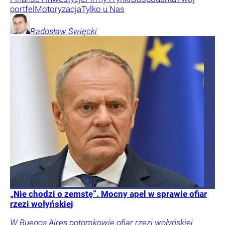
portfel
Motoryzacja
Tylko u Nas
Radosław
Święcki
„Nie chodzi o zemstę”. Mocny apel w sprawie ofiar
rzezi wołyńskiej
W Buenos Aires potomkowie ofiar rzezi wołyńskiej