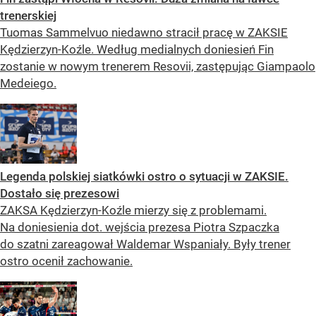
trenerskiej
Tuomas Sammelvuo niedawno stracił pracę w ZAKSIE
Kędzierzyn-Koźle. Według medialnych doniesień Fin
zostanie w nowym trenerem Resovii, zastępując Giampaolo
Medeiego.
Legenda polskiej siatkówki ostro o sytuacji w ZAKSIE.
Dostało się prezesowi
ZAKSA Kędzierzyn-Koźle mierzy się z problemami.
Na doniesienia dot. wejścia prezesa Piotra Szpaczka
do szatni zareagował Waldemar Wspaniały. Były trener
ostro ocenił zachowanie.