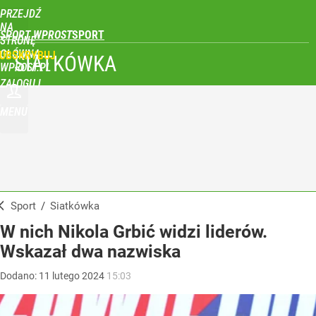
PRZEJDŹ
NA
SPORT WPROST
STRONĘ
GŁÓWNĄ
UBSKRYBUJ
SIATKÓWKA
WPROST.PL
ZALOGUJ
MENU
Sport
/
Siatkówka
W nich Nikola Grbić widzi liderów.
Wskazał dwa nazwiska
Dodano:
11
lutego
2024
15:03