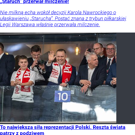
„Staruch” przerwał milczenie!
Nie milkną echa wokół decyzji Karola Nawrockiego o
ułaskawieniu „Starucha”. Postać znana z trybun piłkarskiej
Legii Warszawa właśnie przerwała milczenie.
To największa siła reprezentacji Polski. Reszta świata
patrzy z podziwem