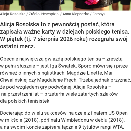
Alicja Rosolska
/ Źródło:
Newspix.pl
/
Anna Klepaczko / Fotopyk
Alicja Rosolska to z pewnością postać, która
zapisała ważne karty w dziejach polskiego tenisa.
W piątek (tj. 7 sierpnia 2026 roku) rozegrała swój
ostatni mecz.
Obecnie największą gwiazdą polskiego tenisa – zresztą
w pełni słusznie – jest Iga Świątek. Sporo mówi się i pisze
również o innych singlistkach: Magdzie Linette, Mai
Chwalińskiej czy Magdalenie Fręch. Trzeba jednak przyznać,
że pod względem gry podwójnej, Alicja Rosolska –
na przestrzeni lat – przetarła wiele zatartych szlaków
dla polskich tenisistek.
Docierając do wielu sukcesów, na czele z finałem US Open
w mikście (2018), półfinału Wimbledonu w deblu (2018),
a na swoim koncie zapisała łącznie 9 tytułów rangi WTA.