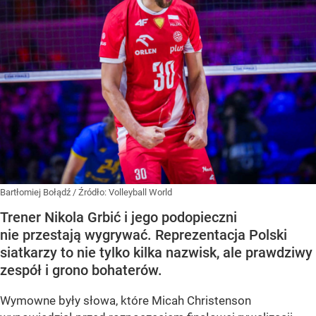
Bartłomiej Bołądź
/ Źródło:
Volleyball World
Trener Nikola Grbić i jego podopieczni
nie przestają wygrywać. Reprezentacja Polski
siatkarzy to nie tylko kilka nazwisk, ale prawdziwy
zespół i grono bohaterów.
Wymowne były słowa, które Micah Christenson