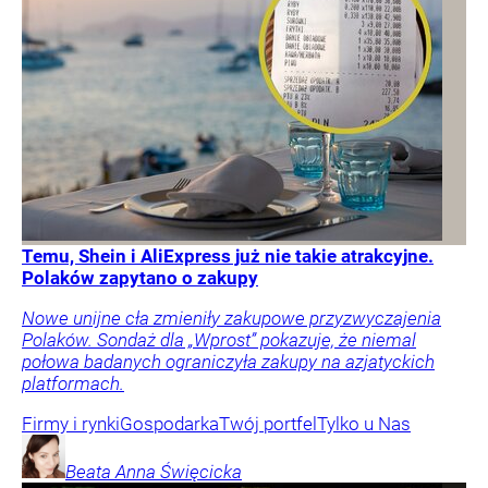
Temu, Shein i AliExpress już nie takie atrakcyjne.
Polaków zapytano o zakupy
Nowe unijne cła zmieniły zakupowe przyzwyczajenia
Polaków. Sondaż dla „Wprost” pokazuje, że niemal
połowa badanych ograniczyła zakupy na azjatyckich
platformach.
Firmy i rynki
Gospodarka
Twój portfel
Tylko u Nas
Beata Anna
Święcicka