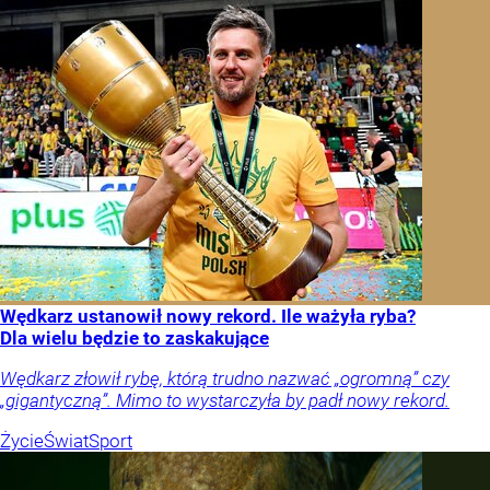
Wędkarz ustanowił nowy rekord. Ile ważyła ryba?
Dla wielu będzie to zaskakujące
Wędkarz złowił rybę, którą trudno nazwać „ogromną” czy
„gigantyczną”. Mimo to wystarczyła by padł nowy rekord.
Życie
Świat
Sport