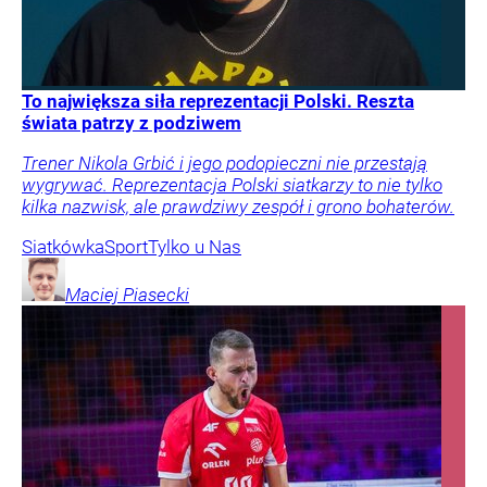
To największa siła reprezentacji Polski. Reszta
świata patrzy z podziwem
Trener Nikola Grbić i jego podopieczni nie przestają
wygrywać. Reprezentacja Polski siatkarzy to nie tylko
kilka nazwisk, ale prawdziwy zespół i grono bohaterów.
Siatkówka
Sport
Tylko u Nas
Maciej
Piasecki