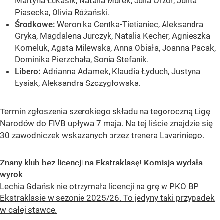
Martyna Łukasik, Natalia Murek, Julia Orzoł, Julita
Piasecka, Olivia Różański.
Środkowe:
Weronika Centka-Tietianiec, Aleksandra
Gryka, Magdalena Jurczyk, Natalia Kecher, Agnieszka
Korneluk, Agata Milewska, Anna Obiała, Joanna Pacak,
Dominika Pierzchała, Sonia Stefanik.
Libero:
Adrianna Adamek, Klaudia Łyduch, Justyna
Łysiak, Aleksandra Szczygłowska.
Termin zgłoszenia szerokiego składu na tegoroczną Ligę
Narodów do FIVB upływa 7 maja. Na tej liście znajdzie się
30 zawodniczek wskazanych przez trenera Lavariniego.
Znany klub bez licencji na Ekstraklasę! Komisja wydała
wyrok
Lechia Gdańsk nie otrzymała licencji na grę w PKO BP
Ekstraklasie w sezonie 2025/26. To jedyny taki przypadek
w całej stawce.