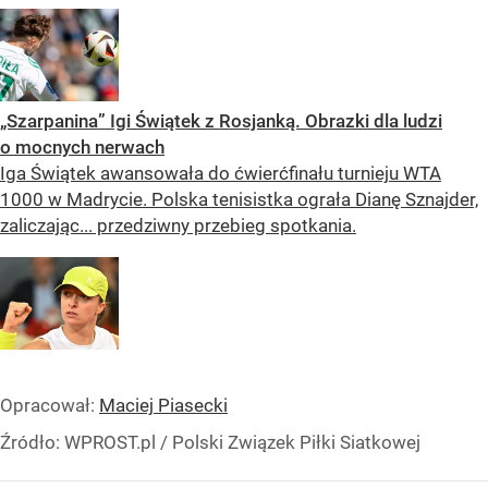
„Szarpanina” Igi Świątek z Rosjanką. Obrazki dla ludzi
o mocnych nerwach
Iga Świątek awansowała do ćwierćfinału turnieju WTA
1000 w Madrycie. Polska tenisistka ograła Dianę Sznajder,
zaliczając... przedziwny przebieg spotkania.
Opracował:
Maciej Piasecki
Źródło:
WPROST.pl
/
Polski Związek Piłki Siatkowej