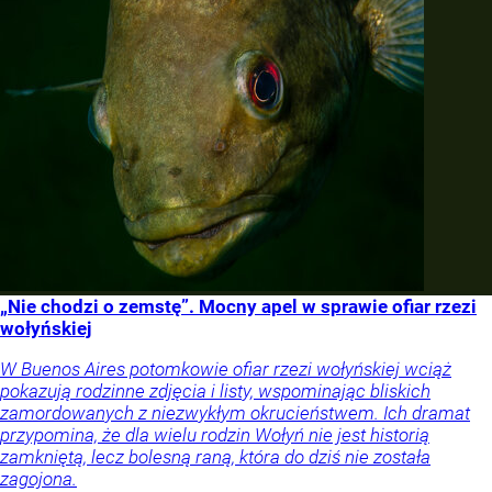
„Nie chodzi o zemstę”. Mocny apel w sprawie ofiar rzezi
wołyńskiej
W Buenos Aires potomkowie ofiar rzezi wołyńskiej wciąż
pokazują rodzinne zdjęcia i listy, wspominając bliskich
zamordowanych z niezwykłym okrucieństwem. Ich dramat
przypomina, że dla wielu rodzin Wołyń nie jest historią
zamkniętą, lecz bolesną raną, która do dziś nie została
zagojona.