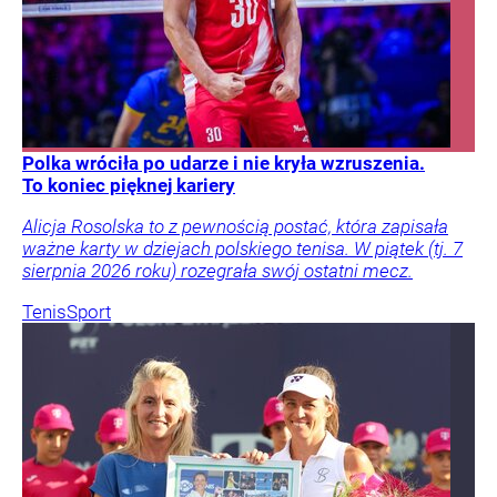
Polka wróciła po udarze i nie kryła wzruszenia.
To koniec pięknej kariery
Alicja Rosolska to z pewnością postać, która zapisała
ważne karty w dziejach polskiego tenisa. W piątek (tj. 7
sierpnia 2026 roku) rozegrała swój ostatni mecz.
Tenis
Sport