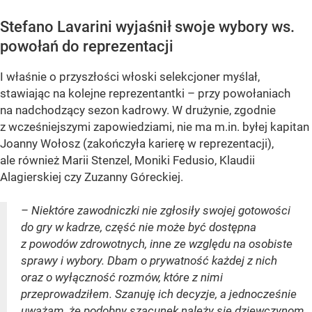
Stefano Lavarini wyjaśnił swoje wybory ws.
powołań do reprezentacji
I właśnie o przyszłości włoski selekcjoner myślał,
stawiając na kolejne reprezentantki – przy powołaniach
na nadchodzący sezon kadrowy. W drużynie, zgodnie
z wcześniejszymi zapowiedziami, nie ma m.in. byłej kapitan
Joanny Wołosz (zakończyła karierę w reprezentacji),
ale również Marii Stenzel, Moniki Fedusio, Klaudii
Alagierskiej czy Zuzanny Góreckiej.
– Niektóre zawodniczki nie zgłosiły swojej gotowości
do gry w kadrze, część nie może być dostępna
z powodów zdrowotnych, inne ze względu na osobiste
sprawy i wybory. Dbam o prywatność każdej z nich
oraz o wyłączność rozmów, które z nimi
przeprowadziłem. Szanuję ich decyzje, a jednocześnie
uważam, że podobny szacunek należy się dziewczynom,