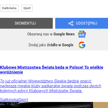
Siatkówka
Sport
SKOMENTUJ
UDOSTĘPNIJ
Obserwuj nas
w
Google News
Dodaj jako
źródło w Google
Klubowe Mistrzostwa Świata będą w Polsce! To wielkie
wyróżnienie
To już oficjalne! Województwo Śląskie będzie gościć
najlepsze męskie kluby siatkarskie świata podczas dwóch
kolejnych edycji Klubowych Mistrzostw Świata.
Siatkówka
Sport