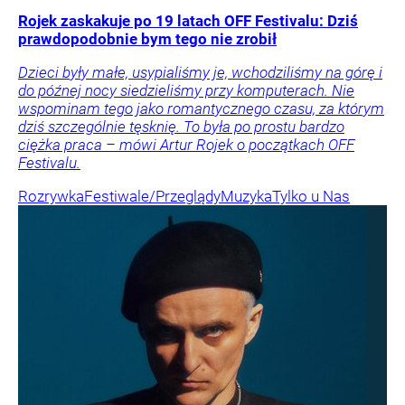
Rojek zaskakuje po 19 latach OFF Festivalu: Dziś
prawdopodobnie bym tego nie zrobił
Dzieci były małe, usypialiśmy je, wchodziliśmy na górę i
do późnej nocy siedzieliśmy przy komputerach. Nie
wspominam tego jako romantycznego czasu, za którym
dziś szczególnie tęsknię. To była po prostu bardzo
ciężka praca – mówi Artur Rojek o początkach OFF
Festivalu.
Rozrywka
Festiwale/Przeglądy
Muzyka
Tylko u Nas