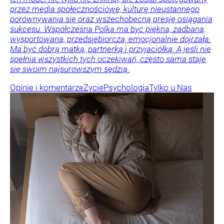
przez media społecznościowe, kulturę nieustannego
porównywania się oraz wszechobecną presję osiągania
sukcesu. Współczesna Polka ma być piękna, zadbana,
wysportowana, przedsiębiorcza, emocjonalnie dojrzała.
Ma być dobrą matką, partnerką i przyjaciółką. A jeśli nie
spełnia wszystkich tych oczekiwań, często sama staje
się swoim najsurowszym sędzią.
Opinie i komentarze
Życie
Psychologia
Tylko u Nas