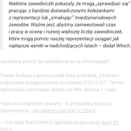
Niektóre zawodniczki pokazały, że mogą „sprawdzać się”
pracując z bardziej doświadczonymi koleżankami
z reprezentacji lub „smakując” międzynarodowych
zawodów. Ważne jest, abyśmy zainwestowali czas
i pracę w ocenę i rozwój większej liczby zawodniczek,
które mogą pomóc naszej reprezentacji osiągać jak
najlepsze wyniki w nadchodzących latach – dodał Włoch.
Jesteśmy pewni, że czekaliście na tę informację❗️?
Trener Stefano Lavarini podał listę siatkarek, z którymi
rozpocznie przygotowania do sezonu 2⃣0⃣2⃣5⃣. Termin
zgłoszenia szerokiego składu na VNL upływa 7 maja.
* lista ma charakter otwarty - w przypadku sytuacji
zdrowotnych…
pic.twitter.com/5V1rLZj3wY
— POLSKA SIATKÓWKA (@PolskaSiatkowka)
April 29,
2025