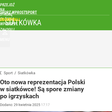
PRZEJDŹ
NA
SPORT WPROST
STRONĘ
GŁÓWNĄ
UBSKRYBUJ
SIATKÓWKA
WPROST.PL
ZALOGUJ
MENU
Sport
/
Siatkówka
Oto nowa reprezentacja Polski
w siatkówce! Są spore zmiany
po igrzyskach
Dodano:
29
kwietnia
2025
17:17