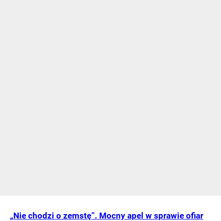
„Nie chodzi o zemstę”. Mocny apel w sprawie ofiar