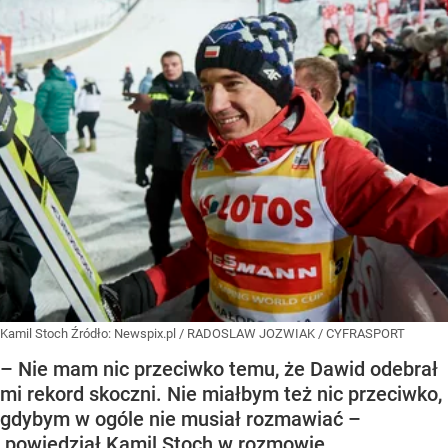
Kamil Stoch
Źródło:
Newspix.pl
/
RADOSLAW JOZWIAK / CYFRASPORT
– Nie mam nic przeciwko temu, że Dawid odebrał
mi rekord skoczni. Nie miałbym też nic przeciwko,
gdybym w ogóle nie musiał rozmawiać –
powiedział Kamil Stoch w rozmowie