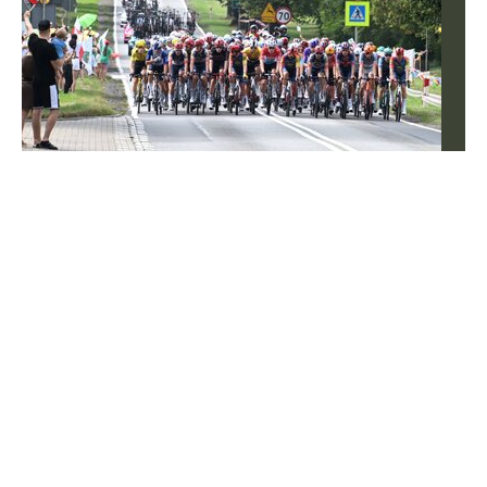
Tomasz Fornal zmobilizował rządzących!
Ministerstwo z błyskawiczną reakcją
Nie trzeba było długo czekać na reakcję ze strony
Ministerstwa Sportu i Turystyki na apel Tomasza
Fornala. Polscy siatkarze otrzymali to, czego
potrzebowali.
Siatkówka
Sport
WEJDŹ NA
STRONĘ GŁÓWNĄ