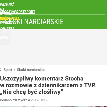
PRZEJDŹ
NA
SPORT WPROST
STRONĘ
GŁÓWNĄ
UBSKRYBUJ
SKOKI NARCIARSKIE
WPROST.PL
ZALOGUJ
MENU
Sport
/
Skoki narciarskie
Uszczypliwy komentarz Stocha
w rozmowie z dziennikarzem z TVP.
„Nie chcę być złośliwy”
Dodano:
20
stycznia
2019
10:49