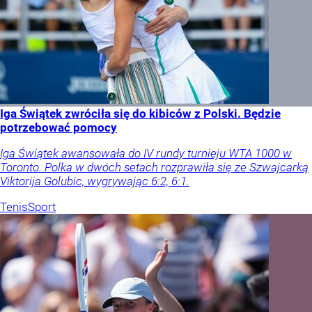
Iga Świątek zwróciła się do kibiców z Polski. Będzie
potrzebować pomocy
Iga Świątek awansowała do IV rundy turnieju WTA 1000 w
Toronto. Polka w dwóch setach rozprawiła się ze Szwajcarką
Viktorija Golubic, wygrywając 6:2, 6:1.
Tenis
Sport