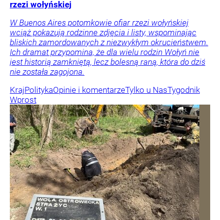
rzezi wołyńskiej
W Buenos Aires potomkowie ofiar rzezi wołyńskiej
wciąż pokazują rodzinne zdjęcia i listy, wspominając
bliskich zamordowanych z niezwykłym okrucieństwem.
Ich dramat przypomina, że dla wielu rodzin Wołyń nie
jest historią zamkniętą, lecz bolesną raną, która do dziś
nie została zagojona.
Kraj
Polityka
Opinie i komentarze
Tylko u Nas
Tygodnik
Wprost