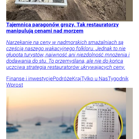
Tajemnica paragonów grozy. Tak restauratorzy
manipulują cenami nad morzem
Narzekanie na ceny w nadmorskich smażalniach są
częścią naszego wakacyjnego folkloru. Jednak to nie
głupota turystów, naiwność ani niezdolność mnożenia i
dodawania do stu. To przemyślana, ale nie do końca
uczciwa strategia restauratorów ukrywających ceny.
Finanse i inwestycje
Podróże
Kraj
Tylko u Nas
Tygodnik
Wprost