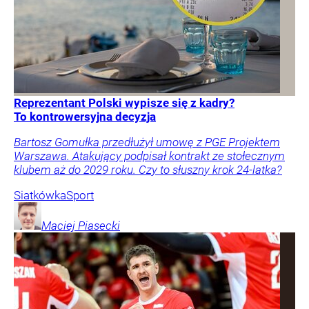
Reprezentant Polski wypisze się z kadry?
To kontrowersyjna decyzja
Bartosz Gomułka przedłużył umowę z PGE Projektem
Warszawa. Atakujący podpisał kontrakt ze stołecznym
klubem aż do 2029 roku. Czy to słuszny krok 24-latka?
Siatkówka
Sport
Maciej
Piasecki