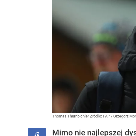
Thomas Thurnbichler
Źródło:
PAP
/
Grzegorz Mo
Mimo nie najlepszej dy