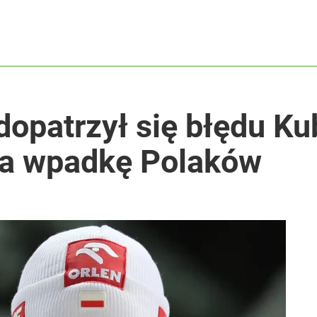
dopatrzył się błędu K
na wpadkę Polaków