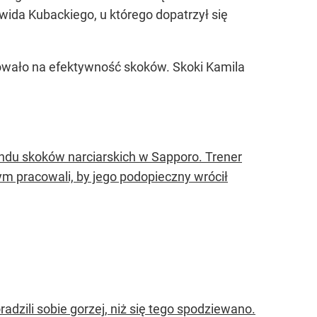
wida Kubackiego, u którego dopatrzył się
zutowało na efektywność skoków. Skoki Kamila
ndu skoków narciarskich w Sapporo. Trener
ym pracowali, by jego podopieczny wrócił
dzili sobie gorzej, niż się tego spodziewano.