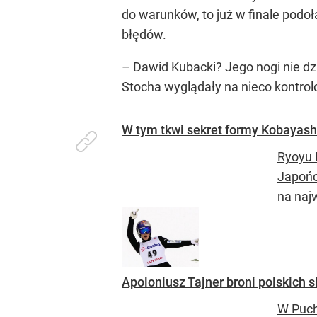
do warunków, to już w finale podo
błędów.
– Dawid Kubacki? Jego nogi nie dzi
Stocha wyglądały na nieco kontrol
W tym tkwi sekret formy Kobayashi
Ryoyu 
Japońc
na naj
Apoloniusz Tajner broni polskich 
W Puch