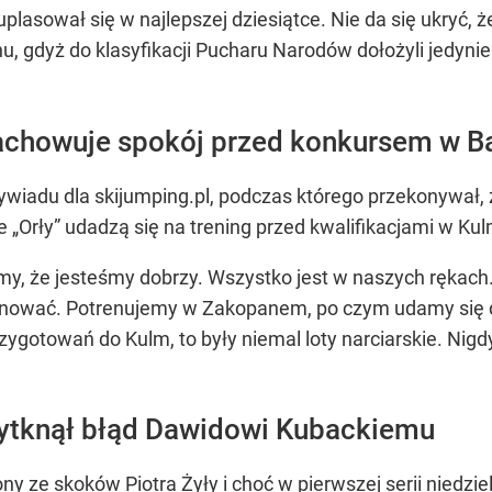
a uplasował się w najlepszej dziesiątce. Nie da się ukryć
u, gdyż do klasyfikacji Pucharu Narodów dołożyli jedyn
.
achowuje spokój przed konkursem w Ba
 wywiadu dla skijumping.pl, podczas którego przekonywa
 „Orły” udadzą się na trening przed kwalifikacjami w Kul
, że jesteśmy dobrzy. Wszystko jest w naszych rękach.
renować. Potrenujemy w Zakopanem, po czym udamy się d
zygotowań do Kulm, to były niemal loty narciarskie. Nigd
ytknął błąd Dawidowi Kubackiemu
y ze skoków Piotra Żyły i choć w pierwszej serii niedzie