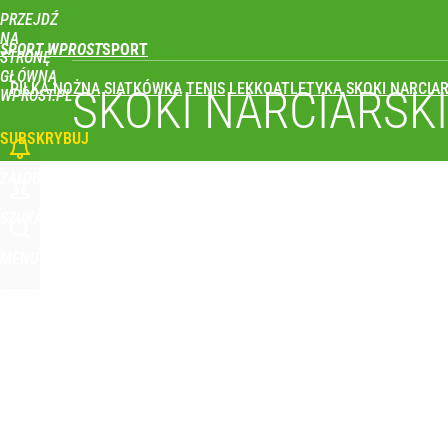
PRZEJDŹ
Udostępnij
0
Skomentuj
NA
SPORT WPROST
STRONĘ
GŁÓWNĄ
PIŁKA NOŻNA
SIATKÓWKA
TENIS
LEKKOATLETYKA
SKOKI NARCIAR
SKOKI NARCIARSK
WPROST.PL
SUBSKRYBUJ
ZALOGUJ
SZUKAJ
MENU