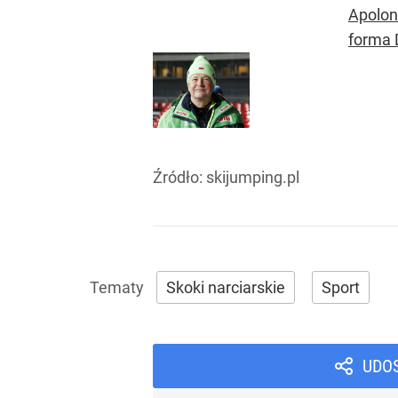
Apolon
forma 
Źródło:
skijumping.pl
Skoki narciarskie
Sport
UDO