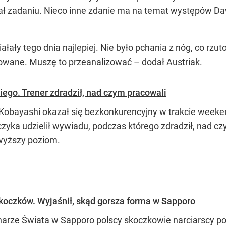
łał zadaniu. Nieco inne zdanie ma na temat występów Da
ałały tego dnia najlepiej. Nie było pchania z nóg, co r
owane. Muszę to przeanalizować – dodał Austriak.
ego. Trener zdradził, nad czym pracowali
Kobayashi okazał się bezkonkurencyjny w trakcie weeke
zyka udzielił wywiadu, podczas którego zdradził, nad cz
wyższy poziom.
skoczków. Wyjaśnił, skąd gorsza forma w Sapporo
arze Świata w Sapporo polscy skoczkowie narciarscy pora