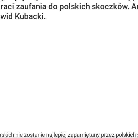
traci zaufania do polskich skoczków. A
awid Kubacki.
kich nie zostanie najlepiej zapamiętany przez polskic