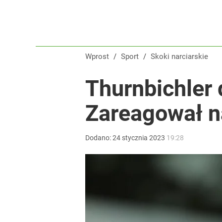
Wprost
/
Sport
/
Skoki narciarskie
Thurnbichler 
Zareagował 
Dodano:
24
stycznia
2023
19:28