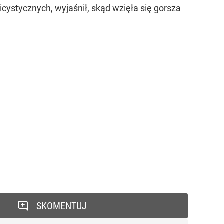
cystycznych, wyjaśnił, skąd wzięła się gorsza
SKOMENTUJ