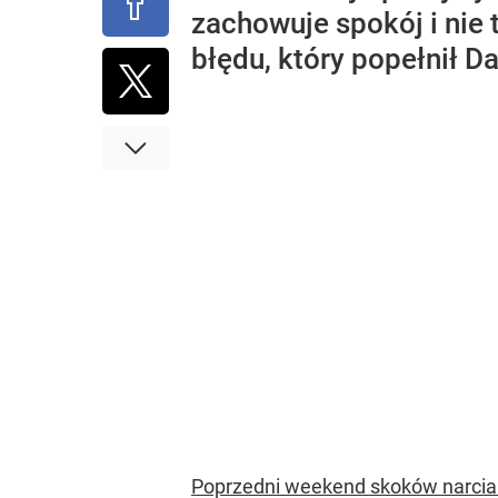
zachowuje spokój i nie 
błędu, który popełnił D
Poprzedni weekend skoków narciars