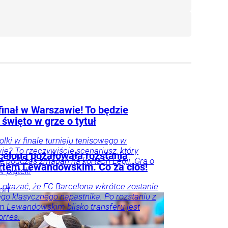
finał w Warszawie! To będzie
 święto w grze o tytuł
Polki w finale turnieju tenisowego w
e? To rzeczywiście scenariusz, który
celona pożałowała rozstania
się podczas zmagań na kortach Legii. Gra o
rtem Lewandowskim. Co za cios!
 w piątek!
 okazać, że FC Barcelona wkrótce zostanie
ort
ego klasycznego napastnika. Po rozstaniu z
 Lewandowskim blisko transferu jest
orres.