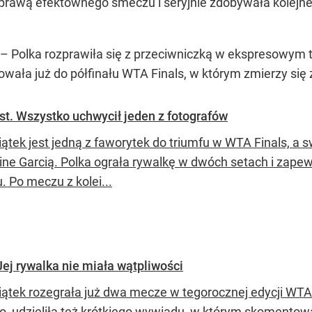
rawą efektownego smeczu i seryjnie zdobywała kolejne 
t – Polka rozprawiła się z przeciwniczką w ekspresowym 
owała już do półfinału WTA Finals, w którym zmierzy się
est. Wszystko uchwycił jeden z fotografów
iątek jest jedną z faworytek do triumfu w WTA Finals, a 
line Garcią. Polka ograła rywalkę w dwóch setach i zape
u. Po meczu z kolei...
Jej rywalka nie miała wątpliwości
iątek rozegrała już dwa mecze w tegorocznej edycji WTA F
o, udzieliła też krótkiego wywiadu, w którym skomentował