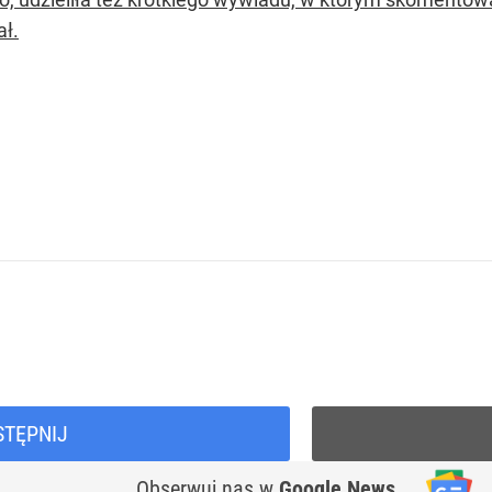
ł.
STĘPNIJ
Obserwuj nas
w
Google News