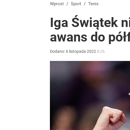
Wrze po roku Nawrockiego. „Największa hańba” ko
Wprost
/
Sport
/
Tenis
Iga Świątek n
16
awans do pół
Szokująca śmierć wstrząsnęła polskim futbolem. 
Dodano:
6
listopada
2022
8:26
dodaj
Farmacja: wzrost pod presją. co czeka branżę do 
1