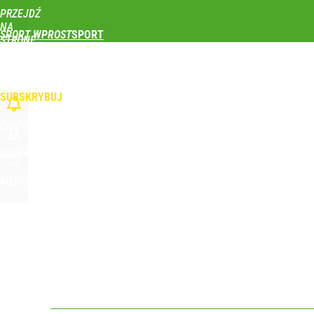
PRZEJDŹ
Udostępnij
0
Skomentuj
NA
SPORT WPROST
STRONĘ
GŁÓWNĄ
PIŁKA NOŻNA
SIATKÓWKA
TENIS
LEKKOATLETYKA
SKOKI NARCIAR
Real Madryt właśnie pobił rekord transferowy! For
WPROST.PL
SUBSKRYBUJ
dodaj
ZALOGUJ
Wróbel: Wywiad z Woydyłło o Idze Świątek obnaży
SZUKAJ
MENU
dodaj
FC Barcelona pożałowała rozstania z Robertem L
dodaj