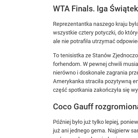
WTA Finals. Iga Świąte
Reprezentantka naszego kraju była
wszystkie cztery potyczki, do któ
ale nie potrafiła utrzymać odpowi
To tenisistka ze Stanów Zjednocz
forhendom. W pewnej chwili musia
nierówno i doskonałe zagrania prze
Amerykanka straciła pozytywną ene
część spotkania zakończyła się wyn
Coco Gauff rozgromiona
Później było już tylko lepiej, pon
już ani jednego gema. Najpierw sa