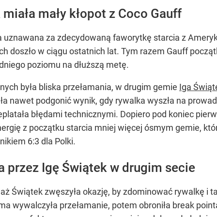
k miała mały kłopot z Coco Gauff
 uznawana za zdecydowaną faworytkę starcia z Amerykan
rych doszło w ciągu ostatnich lat. Tym razem Gauff pocz
edniego poziomu na dłuższą metę.
onych była bliska przełamania, w drugim gemie
Iga Świąt
ła nawet podgonić wynik, gdy rywalka wyszła na prowad
platała błędami technicznymi. Dopiero pod koniec pierwsz
rgię z początku starcia mniej więcej ósmym gemie, któr
ikiem 6:3 dla Polki.
 przez Igę Świątek w drugim secie
ieważ Świątek zwęszyła okazję, by zdominować rywalkę i 
ma wywalczyła przełamanie, potem obroniła break pointa 