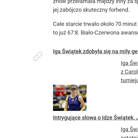
znów przełamała między inny za sp
jej zabójczo skuteczny forhend.
Całe starcie trwało około 70 minu
to już 67:8. Biało-Czerwona awans
Iga Świątek zdobyła się na miły g
Iga Św
z Caro
turniej
Intrygujące słowa o Idze Świątek. 
Iga Św
ostatni