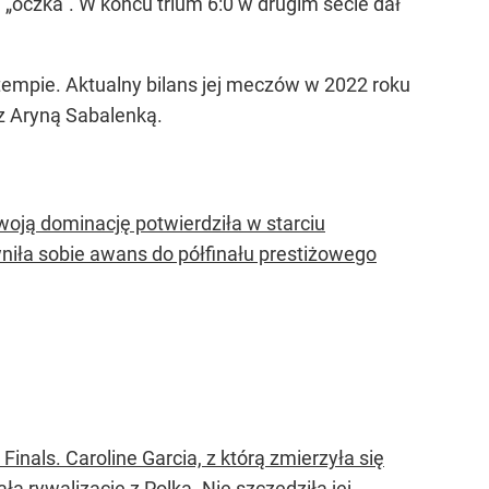
„oczka”. W końcu trium 6:0 w drugim secie dał
tempie. Aktualny bilans jej meczów w 2022 roku
 z Aryną Sabalenką.
swoją dominację potwierdziła w starciu
wniła sobie awans do półfinału prestiżowego
inals. Caroline Garcia, z którą zmierzyła się
a rywalizację z Polką. Nie szczędziła jej