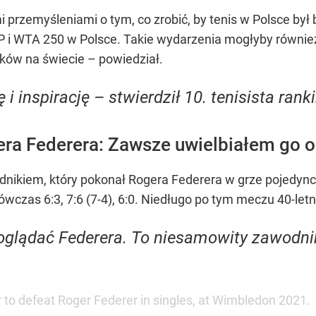
i przemyśleniami o tym, co zrobić, by tenis w Polsce był 
P i WTA 250 w Polsce. Takie wydarzenia mogłyby również
ków na świecie – powiedział.
i inspirację – stwierdził 10. tenisista rank
era Federera: Zawsze uwielbiałem go 
nikiem, który pokonał Rogera Federera w grze pojedyncz
czas 6:3, 7:6 (7-4), 6:0. Niedługo po tym meczu 40-letn
glądać Federera. To niesamowity zawodnik
 to defeat Roger Federer in singles, at Wimbledon 2021.