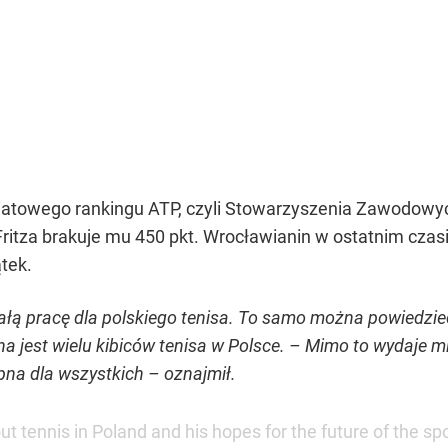
wiatowego rankingu ATP, czyli Stowarzyszenia Zawodowyc
Fritza brakuje mu 450 pkt. Wrocławianin w ostatnim czas
tek.
ą pracę dla polskiego tenisa. To samo można powiedzieć 
jest wielu kibiców tenisa w Polsce. – Mimo to wydaje mi 
pna dla wszystkich – oznajmił.
 tennis in Poland and his hopes for the future of the spo