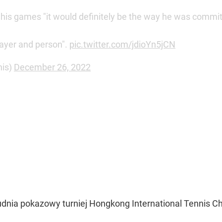
is games "it would definitely be the way he was committed
layer and person".
pic.twitter.com/jdioYn5jCN
nis)
December 26, 2022
udnia pokazowy turniej Hongkong International Tennis Ch