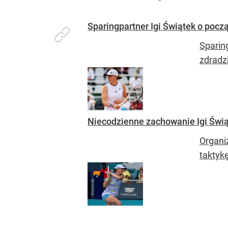
Sparingpartner Igi Świątek o pocz
Sparin
zdradzi
Niecodzienne zachowanie Igi Świą
Organi
taktykę