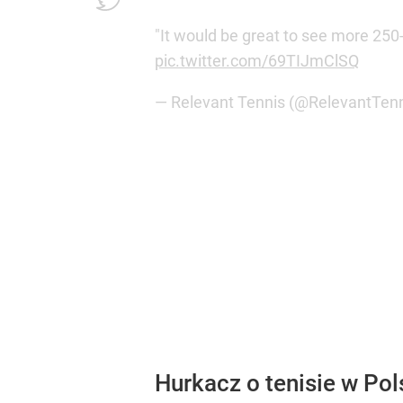
"It would be great to see more 250-
pic.twitter.com/69TIJmClSQ
— Relevant Tennis (@RelevantTen
Hurkacz o tenisie w Pol