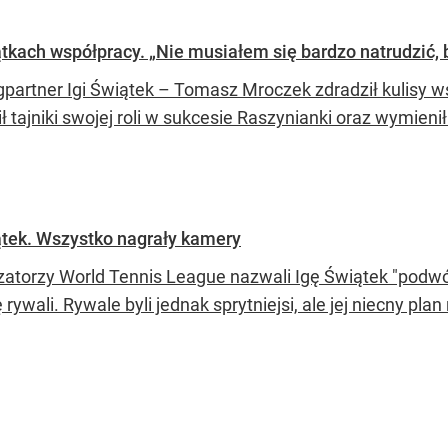
ątkach współpracy. „Nie musiałem się bardzo natrudzić,
gpartner Igi Świątek – Tomasz Mroczek zdradził kulisy ws
ł tajniki swojej roli w sukcesie Raszynianki oraz wymien
tek. Wszystko nagrały kamery
zatorzy World Tennis League nazwali Igę Świątek "podw
 rywali. Rywale byli jednak sprytniejsi, ale jej niecny pla