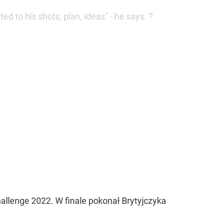
 to his shots, plan, ideas" - he says. ?
allenge 2022. W finale pokonał Brytyjczyka