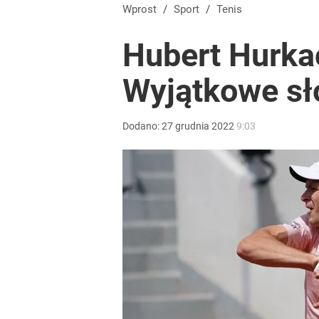
Wprost
/
Sport
/
Tenis
Hubert Hurkac
Wyjątkowe sło
Dodano:
27
grudnia
2022
9:03