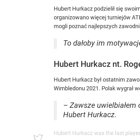
Hubert Hurkacz podzielił się swoim
organizowano więcej turniejów AT
mogli poznać najlepszych zawodni
To dałoby im motywację 
Hubert Hurkacz nt. Rog
Hubert Hurkacz był ostatnim zawod
Wimbledonu 2021. Polak wygrał wów
– Zawsze uwielbiałem o
Hubert Hurkacz.
Hubert Hurkacz was the last player