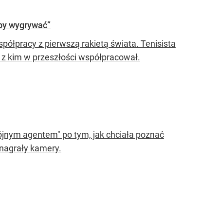
 by wygrywać”
półpracy z pierwszą rakietą świata. Tenisista
ił z kim w przeszłości współpracował.
ójnym agentem" po tym, jak chciała poznać
n nagrały kamery.