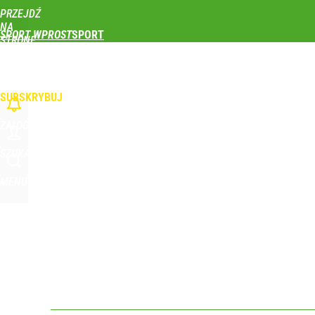
PRZEJDŹ
Udostępnij
0
Skomentuj
NA
SPORT WPROST
STRONĘ
GŁÓWNĄ
PIŁKA NOŻNA
SIATKÓWKA
TENIS
LEKKOATLETYKA
SKOKI NARCIAR
WPROST.PL
SUBSKRYBUJ
ZALOGUJ
SZUKAJ
MENU