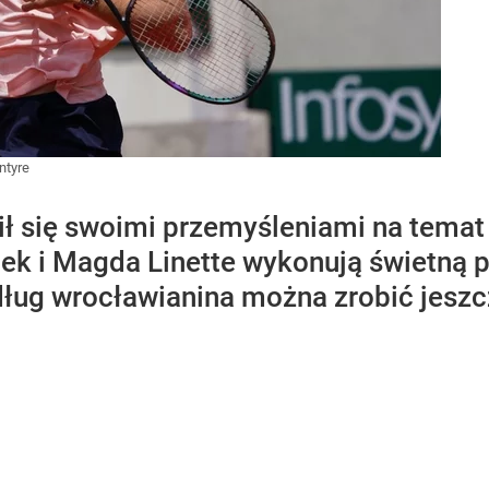
ntyre
ł się swoimi przemyśleniami na temat 
k i Magda Linette wykonują świetną pr
dług wrocławianina można zrobić jeszc