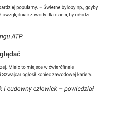
bardziej popularny. – Świetne byłoby np., gdyby
 uwzględniać zawody dla dzieci, by młodzi
ingu ATP.
oglądać
ej. Miało to miejsce w ćwierćfinale
i Szwajcar ogłosił koniec zawodowej kariery.
 i cudowny człowiek – powiedział