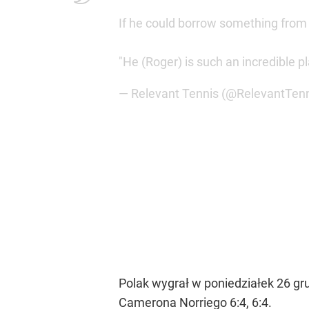
If he could borrow something from h
"He (Roger) is such an incredible p
— Relevant Tennis (@RelevantTen
Polak wygrał w poniedziałek 26 gr
Camerona Norriego 6:4, 6:4.