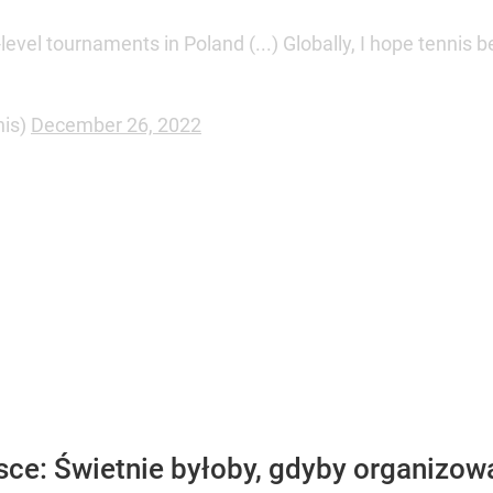
level tournaments in Poland (...) Globally, I hope tennis
nis)
December 26, 2022
sce: Świetnie byłoby, gdyby organizow