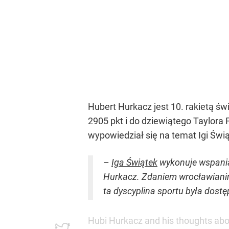
Hubert Hurkacz jest 10. rakietą ś
2905 pkt i do dziewiątego Taylora 
wypowiedział się na temat Igi Świą
–
Iga Świątek
wykonuje wspaniał
Hurkacz. Zdaniem wrocławianina 
ta dyscyplina sportu była dostę
Hubi Hurkacz and his thoughts about