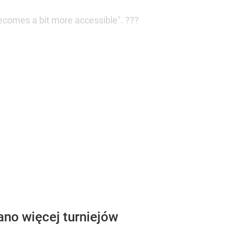
 becomes a bit more accessible". ???
ano więcej turniejów