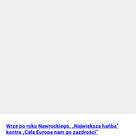
Wrze po roku Nawrockiego. „Największa hańba”
kontra „Cała Europa nam go zazdrości”