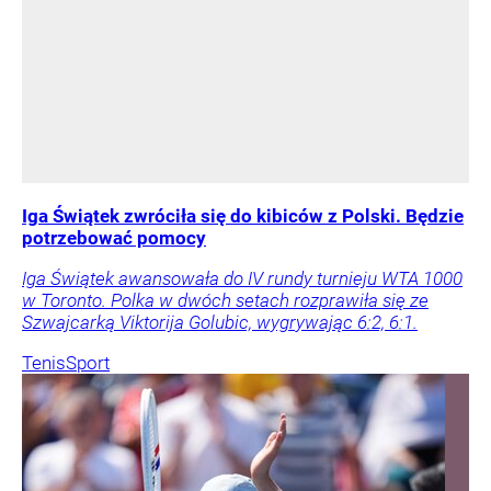
Iga Świątek zwróciła się do kibiców z Polski. Będzie
potrzebować pomocy
Iga Świątek awansowała do IV rundy turnieju WTA 1000
w Toronto. Polka w dwóch setach rozprawiła się ze
Szwajcarką Viktorija Golubic, wygrywając 6:2, 6:1.
Tenis
Sport