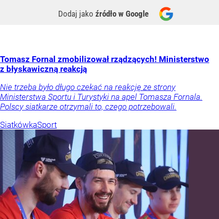
Dodaj jako
źródło w Google
Tomasz Fornal zmobilizował rządzących! Ministerstwo
z błyskawiczną reakcją
Nie trzeba było długo czekać na reakcję ze strony
Ministerstwa Sportu i Turystyki na apel Tomasza Fornala.
Polscy siatkarze otrzymali to, czego potrzebowali.
Siatkówka
Sport