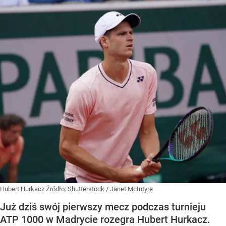
Hubert Hurkacz
Źródło:
Shutterstock
/
Janet McIntyre
Już dziś swój pierwszy mecz podczas turnieju
ATP 1000 w Madrycie rozegra Hubert Hurkacz.