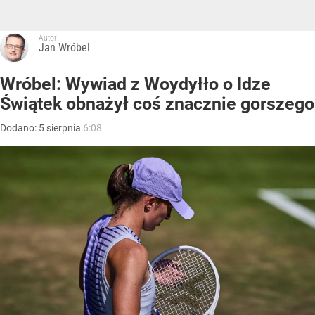
Autor:
Jan Wróbel
Wróbel: Wywiad z Woydyłło o Idze
Świątek obnażył coś znacznie gorszego
Dodano:
5
sierpnia
6:08