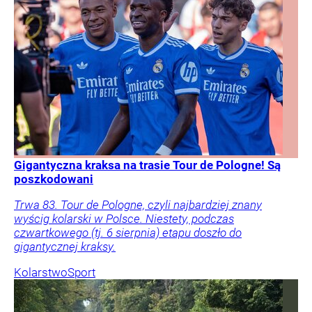
Gigantyczna kraksa na trasie Tour de Pologne! Są
poszkodowani
Trwa 83. Tour de Pologne, czyli najbardziej znany
wyścig kolarski w Polsce. Niestety, podczas
czwartkowego (tj. 6 sierpnia) etapu doszło do
gigantycznej kraksy.
Kolarstwo
Sport