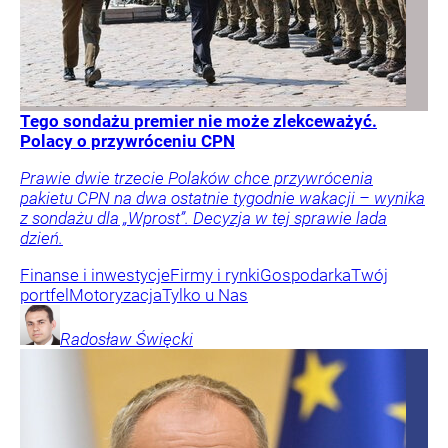
Tego sondażu premier nie może zlekceważyć.
Polacy o przywróceniu CPN
Prawie dwie trzecie Polaków chce przywrócenia
pakietu CPN na dwa ostatnie tygodnie wakacji – wynika
z sondażu dla „Wprost”. Decyzja w tej sprawie lada
dzień.
Finanse i inwestycje
Firmy i rynki
Gospodarka
Twój
portfel
Motoryzacja
Tylko u Nas
Radosław
Święcki