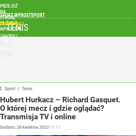
PRZEJDŹ
NA
SPORT WPROST
STRONĘ
GŁÓWNĄ
UBSKRYBUJ
TENIS
WPROST.PL
ZALOGUJ
MENU
Sport
/
Tenis
Hubert Hurkacz – Richard Gasquet.
O której mecz i gdzie oglądać?
Transmisja TV i online
Dodano:
28
kwietnia
2023
11:17