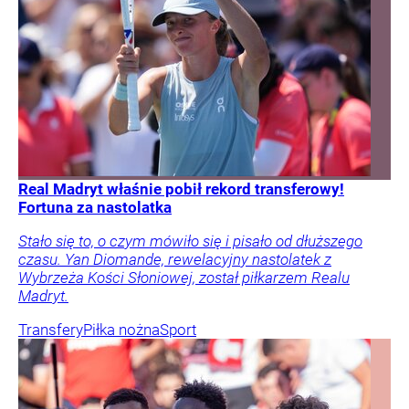
Real Madryt właśnie pobił rekord transferowy!
Fortuna za nastolatka
Stało się to, o czym mówiło się i pisało od dłuższego
czasu. Yan Diomande, rewelacyjny nastolatek z
Wybrzeża Kości Słoniowej, został piłkarzem Realu
Madryt.
Transfery
Piłka nożna
Sport