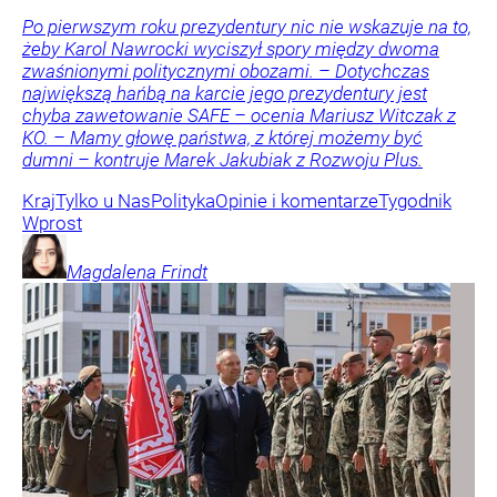
Po pierwszym roku prezydentury nic nie wskazuje na to,
żeby Karol Nawrocki wyciszył spory między dwoma
zwaśnionymi politycznymi obozami. – Dotychczas
największą hańbą na karcie jego prezydentury jest
chyba zawetowanie SAFE – ocenia Mariusz Witczak z
KO. – Mamy głowę państwa, z której możemy być
dumni – kontruje Marek Jakubiak z Rozwoju Plus.
Kraj
Tylko u Nas
Polityka
Opinie i komentarze
Tygodnik
Wprost
Magdalena
Frindt