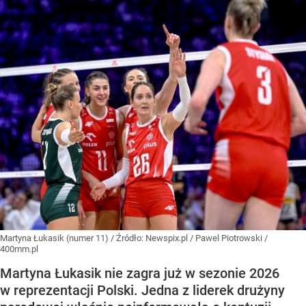
Martyna Łukasik (numer 11)
/ Źródło:
Newspix.pl
/
Pawel Piotrowski /
400mm.pl
Martyna Łukasik nie zagra już w sezonie 2026
w reprezentacji Polski. Jedna z liderek drużyny