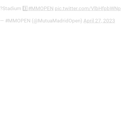
?Stadium 3️⃣
#MMOPEN
pic.twitter.com/VlbHfpbWNp
— #MMOPEN (@MutuaMadridOpen)
April 27, 2023