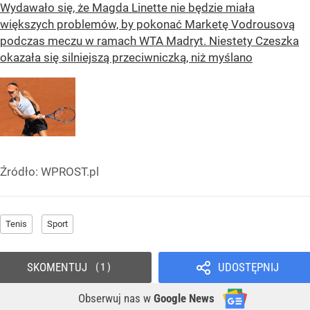
Wydawało się, że Magda Linette nie będzie miała
większych problemów, by pokonać Marketę Vodrousovą
podczas meczu w ramach WTA Madryt. Niestety Czeszka
okazała się silniejszą przeciwniczką, niż myślano
Źródło:
WPROST.pl
Tenis
Sport
SKOMENTUJ
UDOSTĘPNIJ
1
Obserwuj nas
w
Google News