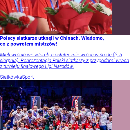
Polscy siatkarze utknęli w Chinach. Wiadomo,
co z powrotem mistrzów!
Mieli wrócić we wtorek, a ostatecznie wrócą w środę (tj. 5
sierpnia). Reprezentacja Polski siatkarzy z przygodami wraca
z turnieju finałowego Ligi Narodów.
Siatkówka
Sport