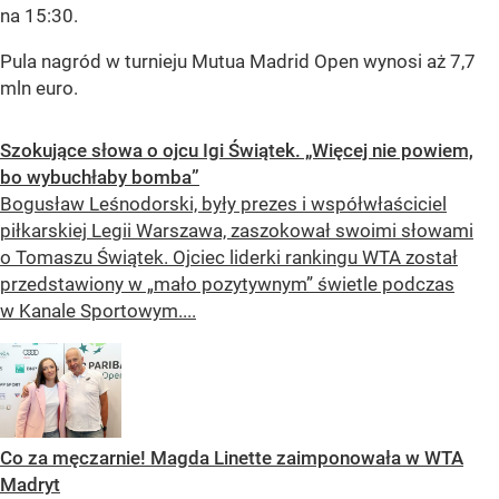
na 15:30.
Pula nagród w turnieju Mutua Madrid Open wynosi aż 7,7
mln euro.
Szokujące słowa o ojcu Igi Świątek. „Więcej nie powiem,
bo wybuchłaby bomba”
Bogusław Leśnodorski, były prezes i współwłaściciel
piłkarskiej Legii Warszawa, zaszokował swoimi słowami
o Tomaszu Świątek. Ojciec liderki rankingu WTA został
przedstawiony w „mało pozytywnym” świetle podczas
w Kanale Sportowym....
Co za męczarnie! Magda Linette zaimponowała w WTA
Madryt