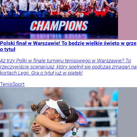
Polski finał w Warszawie! To będzie wielkie święto w grze
o tytuł
Aż trzy Polki w finale turnieju tenisowego w Warszawie? To
rzeczywiście scenariusz, który spełnił się podczas zmagań na
kortach Legii. Gra o tytuł już w piątek!
Tenis
Sport