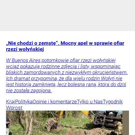
„Nie chodzi o zemstę”. Mocny apel w sprawie ofiar
rzezi wołyńskiej
W Buenos Aires potomkowie ofiar rzezi wołyńskiej
wciąż pokazują rodzinne zdjęcia i listy, wspominając
bliskich zamordowanych z niezwykłym okrucieństwem.
Ich dramat przypomina, że dla wielu rodzin Wołyń nie
jest historią zamkniętą, lecz bolesną raną, która do dziś
nie została zagojona.
Kraj
Polityka
Opinie i komentarze
Tylko u Nas
Tygodnik
Wprost