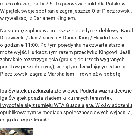
miało okazać, partii 7:5. To pierwszy punkt dla Polaków.
W piątek swoje spotkanie zagra jeszcze Olaf Pieczkowski,
w rywalizacji z Darianem Kingiem.
Na sobotę zaplanowano jeszcze pojedynek deblowy: Karol
Drzewiecki / Jan Zieliński – Darian King / Haydn Lewis
o godzinie 11:00. Po tym pojedynku na czwarte starcie
może wyjść Hurkacz, tym razem przeciwko Kingowi. Jeśli
zabraknie rozstrzygnięcia (gra się do trzech wygranych
punktów przez drużynę), w piątym decydującym starciu
Pieczkowski zagra z Marshallem – również w sobotę.
Iga Świątek przekazała złe wieści. Podjęła ważną decyzję
Iga Świątek poszła śladem kilku innych tenisistek
i wycofała się z turnieju WTA Guadalajara. W oświadczeniu
opublikowanym w mediach społecznościowych wyjaśniła,
co ją do tego skłoniło.