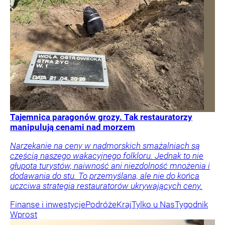
Tajemnica paragonów grozy. Tak restauratorzy
manipulują cenami nad morzem
Narzekanie na ceny w nadmorskich smażalniach są
częścią naszego wakacyjnego folkloru. Jednak to nie
głupota turystów, naiwność ani niezdolność mnożenia i
dodawania do stu. To przemyślana, ale nie do końca
uczciwa strategia restauratorów ukrywających ceny.
Finanse i inwestycje
Podróże
Kraj
Tylko u Nas
Tygodnik
Wprost