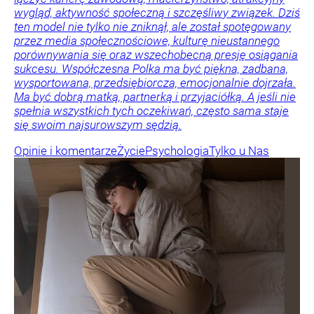
wygląd, aktywność społeczną i szczęśliwy związek. Dziś
ten model nie tylko nie zniknął, ale został spotęgowany
przez media społecznościowe, kulturę nieustannego
porównywania się oraz wszechobecną presję osiągania
sukcesu. Współczesna Polka ma być piękna, zadbana,
wysportowana, przedsiębiorcza, emocjonalnie dojrzała.
Ma być dobrą matką, partnerką i przyjaciółką. A jeśli nie
spełnia wszystkich tych oczekiwań, często sama staje
się swoim najsurowszym sędzią.
Opinie i komentarze
Życie
Psychologia
Tylko u Nas