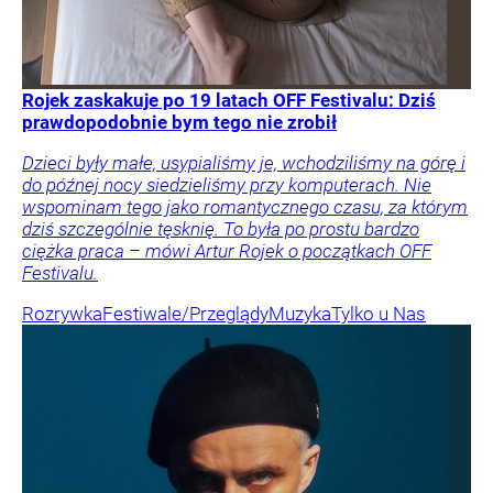
Rojek zaskakuje po 19 latach OFF Festivalu: Dziś
prawdopodobnie bym tego nie zrobił
Dzieci były małe, usypialiśmy je, wchodziliśmy na górę i
do późnej nocy siedzieliśmy przy komputerach. Nie
wspominam tego jako romantycznego czasu, za którym
dziś szczególnie tęsknię. To była po prostu bardzo
ciężka praca – mówi Artur Rojek o początkach OFF
Festivalu.
Rozrywka
Festiwale/Przeglądy
Muzyka
Tylko u Nas