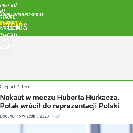
PRZEJDŹ
NA
SPORT WPROST
STRONĘ
GŁÓWNĄ
UBSKRYBUJ
TENIS
WPROST.PL
ZALOGUJ
MENU
Sport
/
Tenis
Nokaut w meczu Huberta Hurkacza.
Polak wrócił do reprezentacji Polski
Dodano:
15
września
2023
17:37