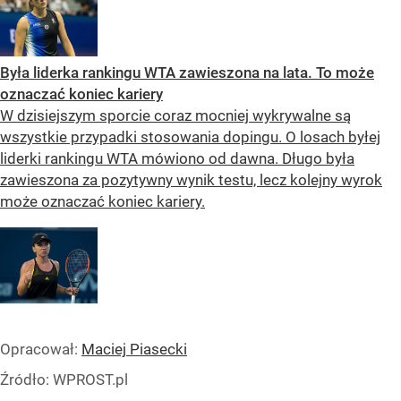
Była liderka rankingu WTA zawieszona na lata. To może
oznaczać koniec kariery
W dzisiejszym sporcie coraz mocniej wykrywalne są
wszystkie przypadki stosowania dopingu. O losach byłej
liderki rankingu WTA mówiono od dawna. Długo była
zawieszona za pozytywny wynik testu, lecz kolejny wyrok
może oznaczać koniec kariery.
Opracował:
Maciej Piasecki
Źródło:
WPROST.pl