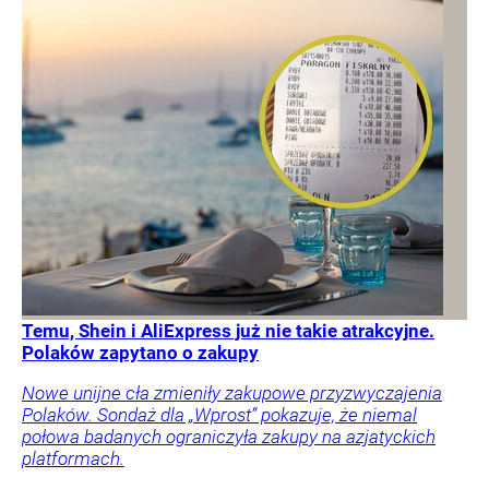
Temu, Shein i AliExpress już nie takie atrakcyjne.
Polaków zapytano o zakupy
Nowe unijne cła zmieniły zakupowe przyzwyczajenia
Polaków. Sondaż dla „Wprost” pokazuje, że niemal
połowa badanych ograniczyła zakupy na azjatyckich
platformach.