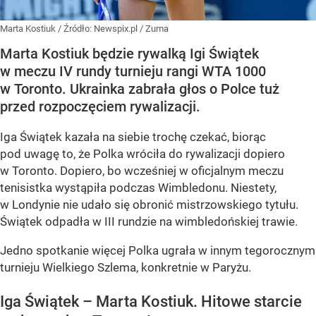
Marta Kostiuk
/ Źródło:
Newspix.pl
/
Zuma
Marta Kostiuk będzie rywalką Igi Świątek
w meczu IV rundy turnieju rangi WTA 1000
w Toronto. Ukrainka zabrała głos o Polce tuż
przed rozpoczęciem rywalizacji.
Iga Świątek kazała na siebie trochę czekać, biorąc
pod uwagę to, że Polka wróciła do rywalizacji dopiero
w Toronto. Dopiero, bo wcześniej w oficjalnym meczu
tenisistka wystąpiła podczas Wimbledonu. Niestety,
w Londynie nie udało się obronić mistrzowskiego tytułu.
Świątek odpadła w III rundzie na wimbledońskiej trawie.
Jedno spotkanie więcej Polka ugrała w innym tegorocznym
turnieju Wielkiego Szlema, konkretnie w Paryżu.
Iga Świątek – Marta Kostiuk. Hitowe starcie