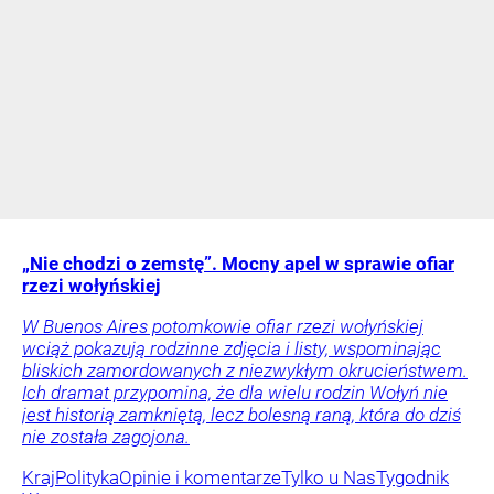
„Nie chodzi o zemstę”. Mocny apel w sprawie ofiar
rzezi wołyńskiej
W Buenos Aires potomkowie ofiar rzezi wołyńskiej
wciąż pokazują rodzinne zdjęcia i listy, wspominając
bliskich zamordowanych z niezwykłym okrucieństwem.
Ich dramat przypomina, że dla wielu rodzin Wołyń nie
jest historią zamkniętą, lecz bolesną raną, która do dziś
nie została zagojona.
Kraj
Polityka
Opinie i komentarze
Tylko u Nas
Tygodnik