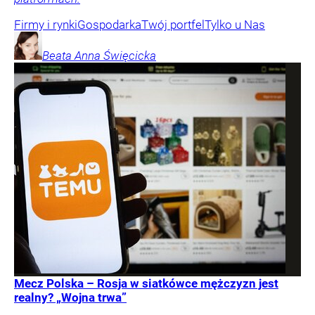
Firmy i rynki
Gospodarka
Twój portfel
Tylko u Nas
Beata Anna
Święcicka
Mecz Polska – Rosja w siatkówce mężczyzn jest
realny? „Wojna trwa”