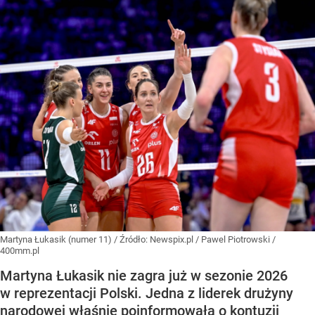
Martyna Łukasik (numer 11)
/ Źródło:
Newspix.pl
/
Pawel Piotrowski /
400mm.pl
Martyna Łukasik nie zagra już w sezonie 2026
w reprezentacji Polski. Jedna z liderek drużyny
narodowej właśnie poinformowała o kontuzji