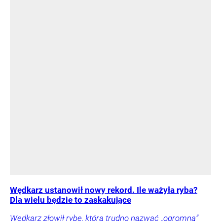
Wędkarz ustanowił nowy rekord. Ile ważyła ryba?
Dla wielu będzie to zaskakujące
Wędkarz złowił rybę, którą trudno nazwać „ogromną”