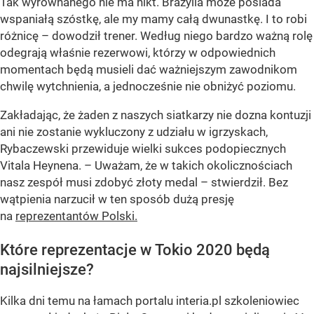
Tak wyrównanego nie ma nikt. Brazylia może posiada
wspaniałą szóstkę, ale my mamy całą dwunastkę. I to robi
różnicę – dowodził trener. Według niego bardzo ważną rolę
odegrają właśnie rezerwowi, którzy w odpowiednich
momentach będą musieli dać ważniejszym zawodnikom
chwilę wytchnienia, a jednocześnie nie obniżyć poziomu.
Zakładając, że żaden z naszych siatkarzy nie dozna kontuzji
ani nie zostanie wykluczony z udziału w igrzyskach,
Rybaczewski przewiduje wielki sukces podopiecznych
Vitala Heynena. – Uważam, że w takich okolicznościach
nasz zespół musi zdobyć złoty medal – stwierdził. Bez
wątpienia narzucił w ten sposób dużą presję
na
reprezentantów Polski.
Które reprezentacje w Tokio 2020 będą
najsilniejsze?
Kilka dni temu na łamach portalu interia.pl szkoleniowiec