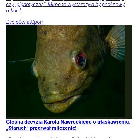
czy „gigantyczną”. Mimo to wystarczyła by padł nowy
rekord.
Życie
Świat
Sport
Głośna decyzja Karola Nawrockiego o ułaskawieniu.
„Staruch” przerwał milczenie!