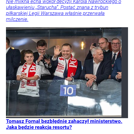
Nie milkną echa wokół decyzji Karola Nawrockiego o
ułaskawieniu „Starucha”. Postać znana z trybun
piłkarskiej Legii Warszawa właśnie przerwała
milczenie.
Tomasz Fornal bezbłędnie zahaczył ministerstwo.
Jaka będzie reakcja resortu?