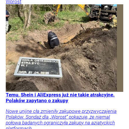
Wprost
Temu, Shein i AliExpress już nie takie atrakcyjne.
Polaków zapytano o zakupy
Nowe unijne cła zmieniły zakupowe przyzwyczajenia
Polaków. Sondaż dla „Wprost” pokazuje, że niemal
połowa badanych ograniczyła zakupy na azjatyckich
platformach.