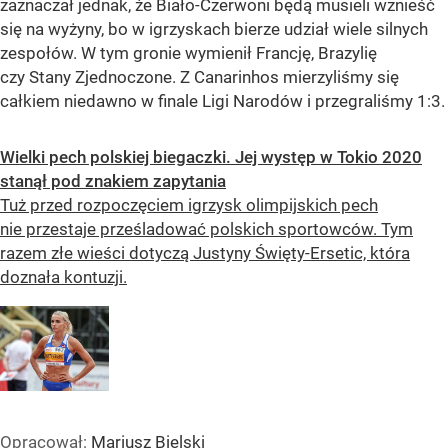
zaznaczał jednak, że Biało-Czerwoni będą musieli wznieść
się na wyżyny, bo w igrzyskach bierze udział wiele silnych
zespołów. W tym gronie wymienił Francję, Brazylię
czy Stany Zjednoczone. Z Canarinhos mierzyliśmy się
całkiem niedawno w finale Ligi Narodów i przegraliśmy 1:3.
Wielki pech polskiej biegaczki. Jej występ w Tokio 2020
stanął pod znakiem zapytania
Tuż przed rozpoczęciem igrzysk olimpijskich pech
nie przestaje prześladować polskich sportowców. Tym
razem złe wieści dotyczą Justyny Święty-Ersetic, która
doznała kontuzji.
Opracował:
Mariusz Bielski