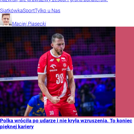
Siatkówka
Sport
Tylko u Nas
Maciej
Piasecki
Polka wróciła po udarze i nie kryła wzruszenia. To koniec
pięknej kariery