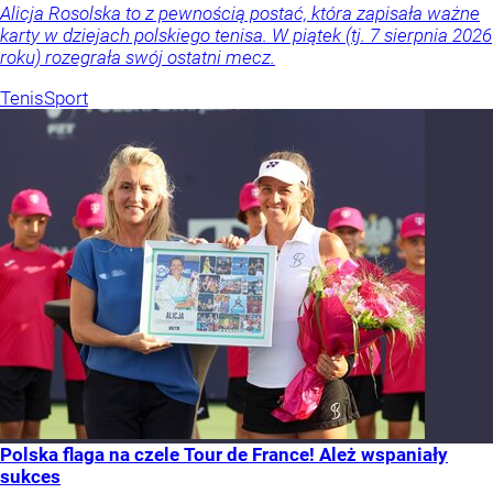
Alicja Rosolska to z pewnością postać, która zapisała ważne
karty w dziejach polskiego tenisa. W piątek (tj. 7 sierpnia 2026
roku) rozegrała swój ostatni mecz.
Tenis
Sport
Polska flaga na czele Tour de France! Ależ wspaniały
sukces