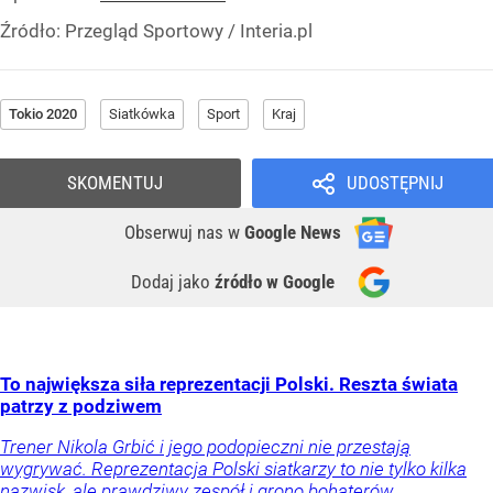
Źródło:
Przegląd Sportowy / Interia.pl
Tokio 2020
Siatkówka
Sport
Kraj
SKOMENTUJ
UDOSTĘPNIJ
Obserwuj nas
w
Google News
Dodaj jako
źródło w Google
To największa siła reprezentacji Polski. Reszta świata
patrzy z podziwem
Trener Nikola Grbić i jego podopieczni nie przestają
wygrywać. Reprezentacja Polski siatkarzy to nie tylko kilka
nazwisk, ale prawdziwy zespół i grono bohaterów.