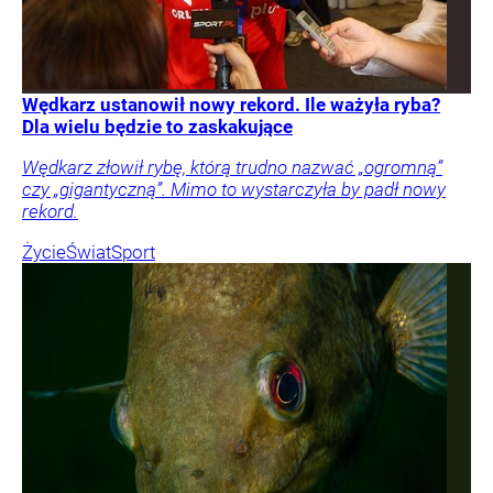
Wędkarz ustanowił nowy rekord. Ile ważyła ryba?
Dla wielu będzie to zaskakujące
Wędkarz złowił rybę, którą trudno nazwać „ogromną”
czy „gigantyczną”. Mimo to wystarczyła by padł nowy
rekord.
Życie
Świat
Sport