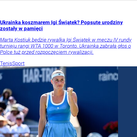
Ukrainka koszmarem Igi Świątek? Popsute urodziny
zostały w pamięci
Marta Kostiuk będzie rywalką Igi Świątek w meczu IV rundy
turnieju rangi WTA 1000 w Toronto. Ukrainka zabrała głos o
Polce tuż przed rozpoczęciem rywalizacji.
Tenis
Sport