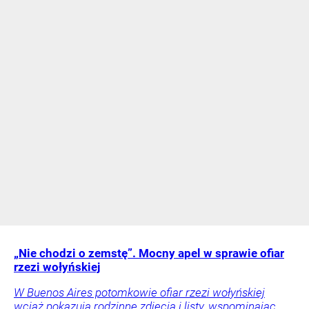
„Nie chodzi o zemstę”. Mocny apel w sprawie ofiar
rzezi wołyńskiej
W Buenos Aires potomkowie ofiar rzezi wołyńskiej
wciąż pokazują rodzinne zdjęcia i listy, wspominając