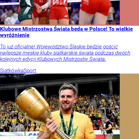
Klubowe Mistrzostwa Świata będą w Polsce! To wielkie
wyróżnienie
To już oficjalne! Województwo Śląskie będzie gościć
najlepsze męskie kluby siatkarskie świata podczas dwóch
kolejnych edycji Klubowych Mistrzostw Świata.
Siatkówka
Sport