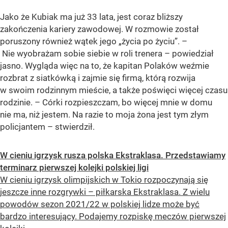
Jako że Kubiak ma już 33 lata, jest coraz bliższy
zakończenia kariery zawodowej. W rozmowie został
poruszony również wątek jego „życia po życiu”. –
Nie wyobrażam sobie siebie w roli trenera – powiedział
jasno. Wygląda więc na to, że kapitan Polaków weźmie
rozbrat z siatkówką i zajmie się firmą, którą rozwija
w swoim rodzinnym mieście, a także poświęci więcej czasu
rodzinie. – Córki rozpieszczam, bo więcej mnie w domu
nie ma, niż jestem. Na razie to moja żona jest tym złym
policjantem – stwierdził.
W cieniu igrzysk rusza polska Ekstraklasa. Przedstawiamy
terminarz pierwszej kolejki polskiej ligi
W cieniu igrzysk olimpijskich w Tokio rozpoczynają się
jeszcze inne rozgrywki – piłkarska Ekstraklasa. Z wielu
powodów sezon 2021/22 w polskiej lidze może być
bardzo interesujący. Podajemy rozpiskę meczów pierwszej