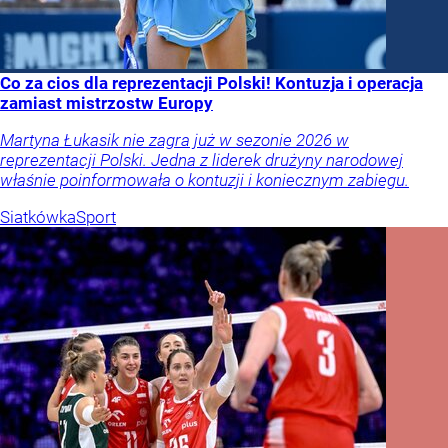
Co za cios dla reprezentacji Polski! Kontuzja i operacja
zamiast mistrzostw Europy
Martyna Łukasik nie zagra już w sezonie 2026 w
reprezentacji Polski. Jedna z liderek drużyny narodowej
właśnie poinformowała o kontuzji i koniecznym zabiegu.
Siatkówka
Sport