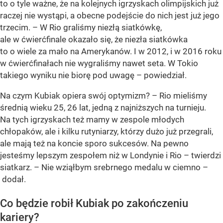
to o tyle ważne, że na kolejnych igrzyskach olimpijskich już
raczej nie wystąpi, a obecne podejście do nich jest już jego
trzecim. – W Rio graliśmy niezłą siatkówkę,
ale w ćwierćfinale okazało się, że niezła siatkówka
to o wiele za mało na Amerykanów. I w 2012, i w 2016 roku
w ćwierćfinałach nie wygraliśmy nawet seta. W Tokio
takiego wyniku nie biorę pod uwagę – powiedział.
Na czym Kubiak opiera swój optymizm? – Rio mieliśmy
średnią wieku 25, 26 lat, jedną z najniższych na turnieju.
Na tych igrzyskach też mamy w zespole młodych
chłopaków, ale i kilku rutyniarzy, którzy dużo już przegrali,
ale mają też na koncie sporo sukcesów. Na pewno
jesteśmy lepszym zespołem niż w Londynie i Rio – twierdzi
siatkarz. – Nie wziąłbym srebrnego medalu w ciemno –
dodał.
Co będzie robił Kubiak po zakończeniu
kariery?