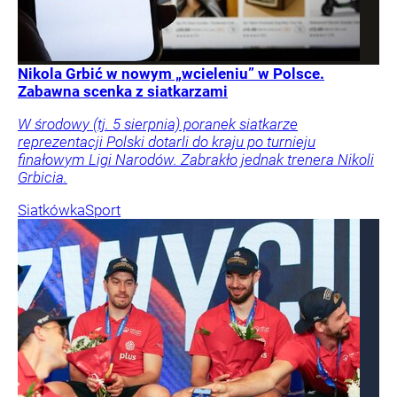
Nikola Grbić w nowym „wcieleniu” w Polsce.
Zabawna scenka z siatkarzami
W środowy (tj. 5 sierpnia) poranek siatkarze
reprezentacji Polski dotarli do kraju po turnieju
finałowym Ligi Narodów. Zabrakło jednak trenera Nikoli
Grbicia.
Siatkówka
Sport