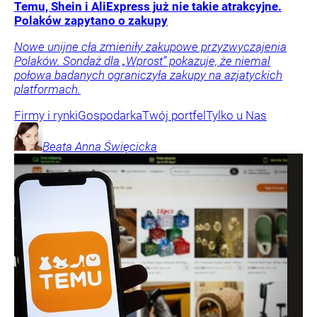
Temu, Shein i AliExpress już nie takie atrakcyjne.
Polaków zapytano o zakupy
Nowe unijne cła zmieniły zakupowe przyzwyczajenia
Polaków. Sondaż dla „Wprost” pokazuje, że niemal
połowa badanych ograniczyła zakupy na azjatyckich
platformach.
Firmy i rynki
Gospodarka
Twój portfel
Tylko u Nas
Beata Anna
Święcicka