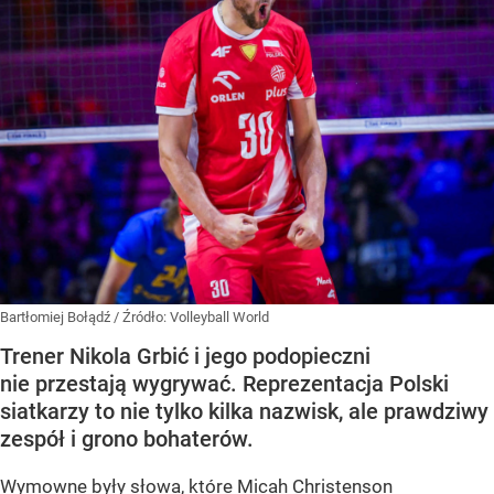
Bartłomiej Bołądź
/ Źródło:
Volleyball World
Trener Nikola Grbić i jego podopieczni
nie przestają wygrywać. Reprezentacja Polski
siatkarzy to nie tylko kilka nazwisk, ale prawdziwy
zespół i grono bohaterów.
Wymowne były słowa, które Micah Christenson