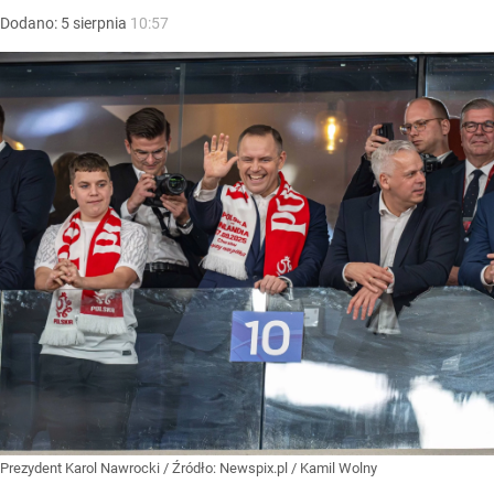
Dodano:
5
sierpnia
10:57
Prezydent Karol Nawrocki
/ Źródło:
Newspix.pl
/
Kamil Wolny