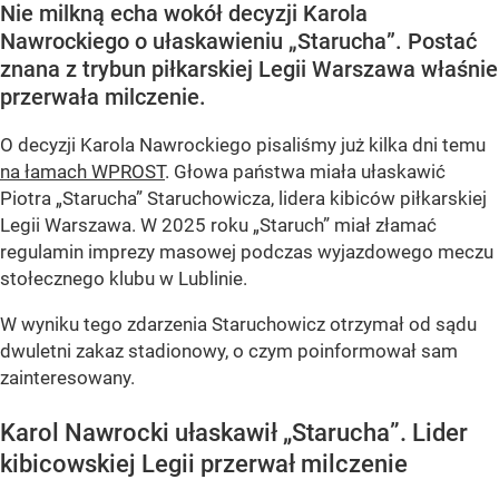
Nie milkną echa wokół decyzji Karola
Nawrockiego o ułaskawieniu „Starucha”. Postać
znana z trybun piłkarskiej Legii Warszawa właśnie
przerwała milczenie.
O decyzji Karola Nawrockiego pisaliśmy już kilka dni temu
na łamach WPROST
. Głowa państwa miała ułaskawić
Piotra „Starucha” Staruchowicza, lidera kibiców piłkarskiej
Legii Warszawa. W 2025 roku „Staruch” miał złamać
regulamin imprezy masowej podczas wyjazdowego meczu
stołecznego klubu w Lublinie.
W wyniku tego zdarzenia Staruchowicz otrzymał od sądu
dwuletni zakaz stadionowy, o czym poinformował sam
zainteresowany.
Karol Nawrocki ułaskawił „Starucha”. Lider
kibicowskiej Legii przerwał milczenie