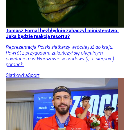
Tomasz Fornal bezbłędnie zahaczył ministerstwo.
Jaka będzie reakcja resortu?
Reprezentacja Polski siatkarzy wróciła już do kraju.
Powrót z przygodami zakończył się oficjalnym
powitaniem w Warszawie w środowy (tj. 5 sierpnia)
poranek.
Siatkówka
Sport