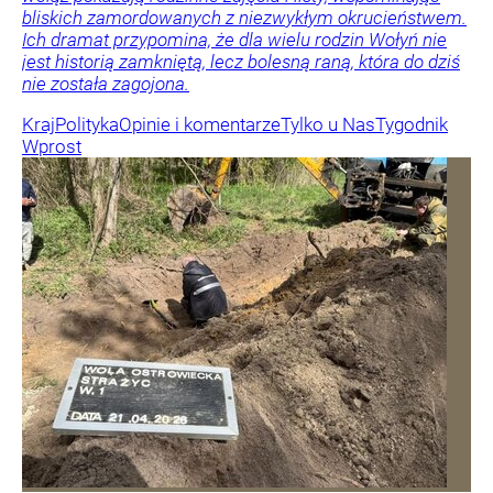
bliskich zamordowanych z niezwykłym okrucieństwem.
Ich dramat przypomina, że dla wielu rodzin Wołyń nie
jest historią zamkniętą, lecz bolesną raną, która do dziś
nie została zagojona.
Kraj
Polityka
Opinie i komentarze
Tylko u Nas
Tygodnik
Wprost