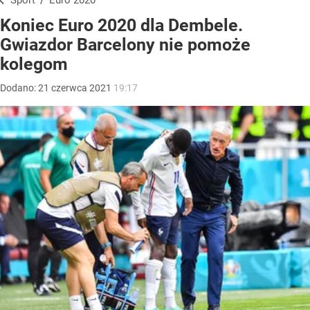
Sport
/
Euro 2020
Koniec Euro 2020 dla Dembele.
Gwiazdor Barcelony nie pomoże
kolegom
Dodano:
21
czerwca
2021
19:17