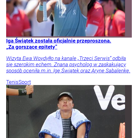
Iga Świątek została oficjalnie przeproszona.
„Za gorszące epitety”
Wizyta Ewa Woydyłło na kanale „Trzeci Serwis” odbiła
się szerokim echem. Znana psycholog w zaskakujący
sposób oceniła m.in. Igę Świątek oraz Arynę Sabalenkę.
Tenis
Sport