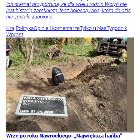
Ich dramat przypomina, że dla wielu rodzin Wołyń nie
jest historią zamkniętą, lecz bolesną raną, która do dziś
nie została zagojona.
Kraj
Polityka
Opinie i komentarze
Tylko u Nas
Tygodnik
Wprost
Wrze po roku Nawrockiego. „Największa hańba”