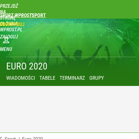
PRZEJDŹ
NA
SPORT WPROST
STRONĘ
GŁÓWNĄ
UBSKRYBUJ
WPROST.PL
ZALOGUJ
MENU
EURO 2020
WIADOMOŚCI
TABELE
TERMINARZ
GRUPY