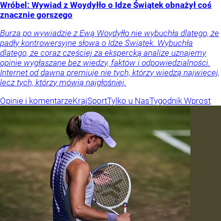
Wróbel: Wywiad z Woydyłło o Idze Świątek obnażył coś
znacznie gorszego
Burza po wywiadzie z Ewą Woydyłło nie wybuchła dlatego, że
padły kontrowersyjne słowa o Idze Świątek. Wybuchła
dlatego, że coraz częściej za ekspercką analizę uznajemy
opinie wygłaszane bez wiedzy, faktów i odpowiedzialności.
Internet od dawna premiuje nie tych, którzy wiedzą najwięcej,
lecz tych, którzy mówią najgłośniej.
Opinie i komentarze
Kraj
Sport
Tylko u Nas
Tygodnik Wprost