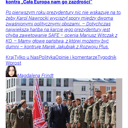
kontra „Cała Europa nam go zazdrości”
Po pierwszym roku prezydentury nic nie wskazuje na to,
żeby Karol Nawrocki wyciszył spory między dwoma
zwaśnionymi politycznymi obozami. – Dotychczas
największą hańbą na karcie jego prezydentury jest
chyba zawetowanie SAFE – ocenia Mariusz Witczak z
KO. – Mamy głowę państwa, z której możemy być
dumni – kontruje Marek Jakubiak z Rozwoju Plus.
Kraj
Tylko u Nas
Polityka
Opinie i komentarze
Tygodnik
Wprost
Magdalena
Frindt