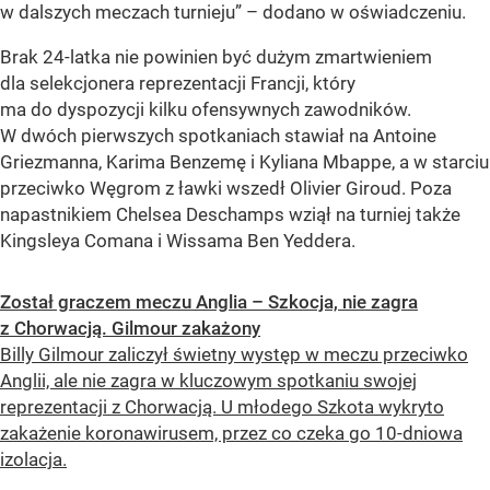
w dalszych meczach turnieju”
– dodano w oświadczeniu.
Brak 24-latka nie powinien być dużym zmartwieniem
dla selekcjonera reprezentacji Francji, który
ma do dyspozycji kilku ofensywnych zawodników.
W dwóch pierwszych spotkaniach stawiał na Antoine
Griezmanna, Karima Benzemę i Kyliana Mbappe, a w starciu
przeciwko Węgrom z ławki wszedł Olivier Giroud. Poza
napastnikiem Chelsea Deschamps wziął na turniej także
Kingsleya Comana i Wissama Ben Yeddera.
Został graczem meczu Anglia – Szkocja, nie zagra
z Chorwacją. Gilmour zakażony
Billy Gilmour zaliczył świetny występ w meczu przeciwko
Anglii, ale nie zagra w kluczowym spotkaniu swojej
reprezentacji z Chorwacją. U młodego Szkota wykryto
zakażenie koronawirusem, przez co czeka go 10-dniowa
izolacja.