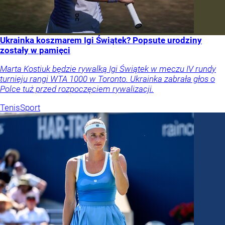
Ukrainka koszmarem Igi Świątek? Popsute urodziny
zostały w pamięci
Marta Kostiuk będzie rywalką Igi Świątek w meczu IV rundy
turnieju rangi WTA 1000 w Toronto. Ukrainka zabrała głos o
Polce tuż przed rozpoczęciem rywalizacji.
Tenis
Sport