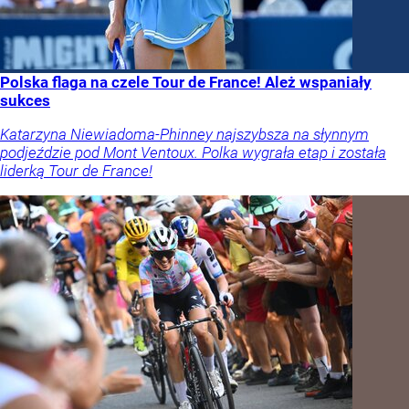
Polska flaga na czele Tour de France! Ależ wspaniały
sukces
Katarzyna Niewiadoma-Phinney najszybsza na słynnym
podjeździe pod Mont Ventoux. Polka wygrała etap i została
liderką Tour de France!