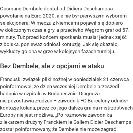
Ousmane Dembele dostał od Didiera Deschampsa
powołanie na Euro 2020, ale nie był pierwszym wyborem
selekcjonera. W meczu z Niemcami pojawił się dopiero
w doliczonym czasie gry, a
przeciwko Węgrom
grał od 57.
minuty. Tuż przed końcem spotkania musiał jednak zejść
z boiska, ponieważ odniósł kontuzję. Jak się okazało,
wykluczy go ona w grze w kolejnych fazach turnieju.
Bez Dembele, ale z opcjami w ataku
Francuski związek piłki nożnej w poniedziałek 21 czerwca
poinformował, że dzień wcześniej Dembele przeszedł
badania w szpitalu w Budapeszcie. Diagnoza
nie pozostawia złudzeń – zawodnik FC Barcelony odniósł
kontuzję kolana, przez co jego dalsza gra na
mistrzostwach
Europy
nie jest możliwa.
„Po rozmowie zawodnika
z lekarzem drużyny Franckiem le Gallem Didier Deschamps
został poinformowany, że Dembele nie może zagrać