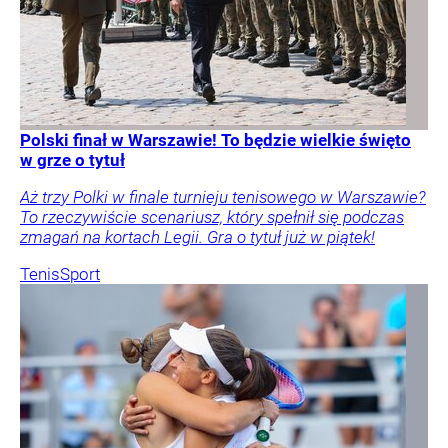
Polski finał w Warszawie! To będzie wielkie święto
w grze o tytuł
Aż trzy Polki w finale turnieju tenisowego w Warszawie?
To rzeczywiście scenariusz, który spełnił się podczas
zmagań na kortach Legii. Gra o tytuł już w piątek!
Tenis
Sport