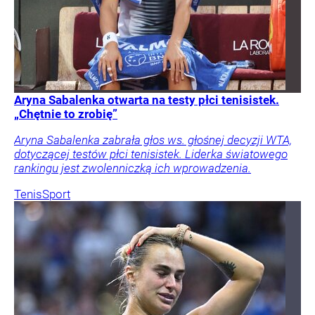
Aryna Sabalenka otwarta na testy płci tenisistek.
„Chętnie to zrobię”
Aryna Sabalenka zabrała głos ws. głośnej decyzji WTA,
dotyczącej testów płci tenisistek. Liderka światowego
rankingu jest zwolenniczką ich wprowadzenia.
Tenis
Sport