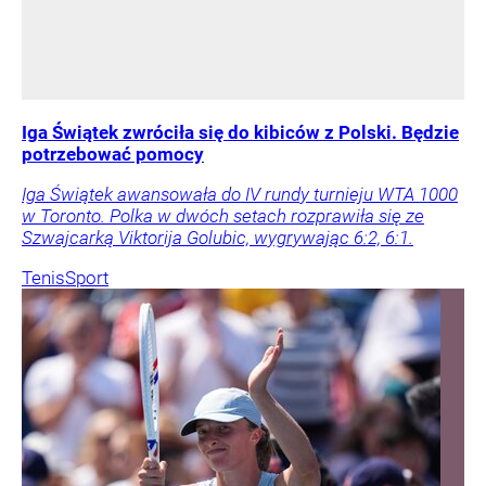
Iga Świątek zwróciła się do kibiców z Polski. Będzie
potrzebować pomocy
Iga Świątek awansowała do IV rundy turnieju WTA 1000
w Toronto. Polka w dwóch setach rozprawiła się ze
Szwajcarką Viktorija Golubic, wygrywając 6:2, 6:1.
Tenis
Sport