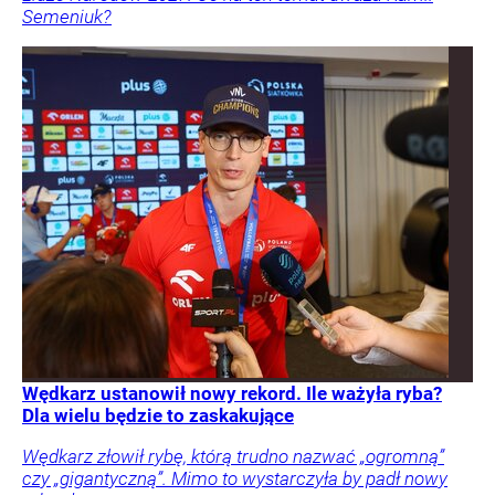
Semeniuk?
Wędkarz ustanowił nowy rekord. Ile ważyła ryba?
Dla wielu będzie to zaskakujące
Wędkarz złowił rybę, którą trudno nazwać „ogromną”
czy „gigantyczną”. Mimo to wystarczyła by padł nowy