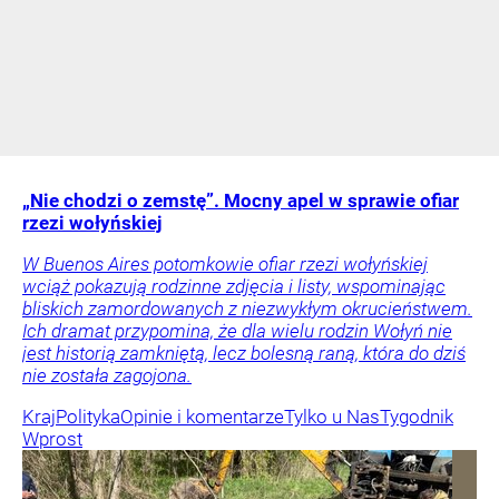
„Nie chodzi o zemstę”. Mocny apel w sprawie ofiar
rzezi wołyńskiej
W Buenos Aires potomkowie ofiar rzezi wołyńskiej
wciąż pokazują rodzinne zdjęcia i listy, wspominając
bliskich zamordowanych z niezwykłym okrucieństwem.
Ich dramat przypomina, że dla wielu rodzin Wołyń nie
jest historią zamkniętą, lecz bolesną raną, która do dziś
nie została zagojona.
Kraj
Polityka
Opinie i komentarze
Tylko u Nas
Tygodnik
Wprost