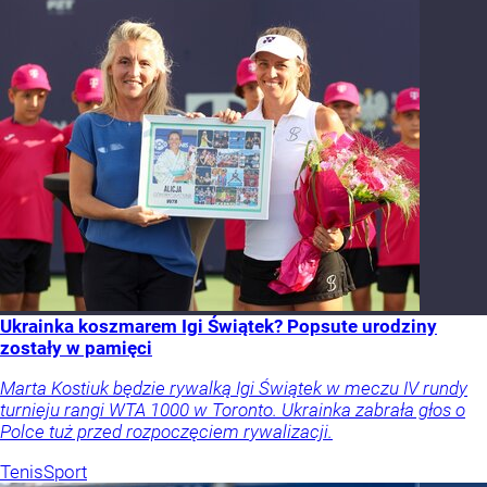
Ukrainka koszmarem Igi Świątek? Popsute urodziny
zostały w pamięci
Marta Kostiuk będzie rywalką Igi Świątek w meczu IV rundy
turnieju rangi WTA 1000 w Toronto. Ukrainka zabrała głos o
Polce tuż przed rozpoczęciem rywalizacji.
Tenis
Sport