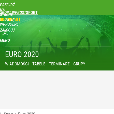
PRZEJDŹ
NA
SPORT WPROST
STRONĘ
GŁÓWNĄ
UBSKRYBUJ
WPROST.PL
ZALOGUJ
MENU
EURO 2020
WIADOMOŚCI
TABELE
TERMINARZ
GRUPY