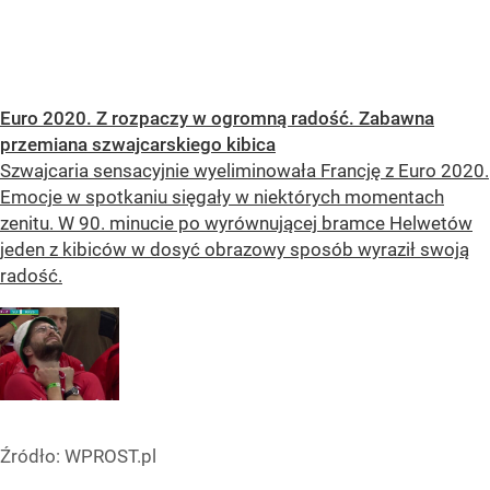
Euro 2020. Z rozpaczy w ogromną radość. Zabawna
przemiana szwajcarskiego kibica
Szwajcaria sensacyjnie wyeliminowała Francję z Euro 2020.
Emocje w spotkaniu sięgały w niektórych momentach
zenitu. W 90. minucie po wyrównującej bramce Helwetów
jeden z kibiców w dosyć obrazowy sposób wyraził swoją
radość.
Źródło:
WPROST.pl