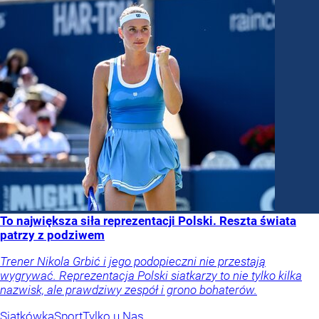
To największa siła reprezentacji Polski. Reszta świata
patrzy z podziwem
Trener Nikola Grbić i jego podopieczni nie przestają
wygrywać. Reprezentacja Polski siatkarzy to nie tylko kilka
nazwisk, ale prawdziwy zespół i grono bohaterów.
Siatkówka
Sport
Tylko u Nas