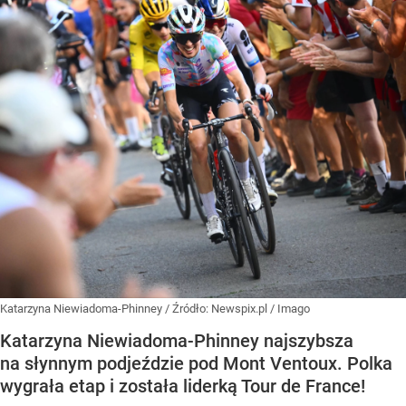
Katarzyna Niewiadoma-Phinney
/ Źródło:
Newspix.pl
/
Imago
Katarzyna Niewiadoma-Phinney najszybsza
na słynnym podjeździe pod Mont Ventoux. Polka
wygrała etap i została liderką Tour de France!