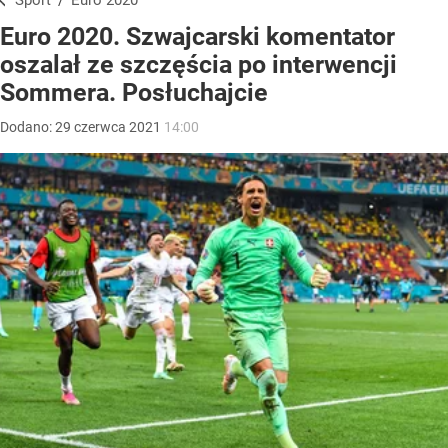
Sport
/
Euro 2020
Euro 2020. Szwajcarski komentator
oszalał ze szczęścia po interwencji
Sommera. Posłuchajcie
Dodano:
29
czerwca
2021
14:00