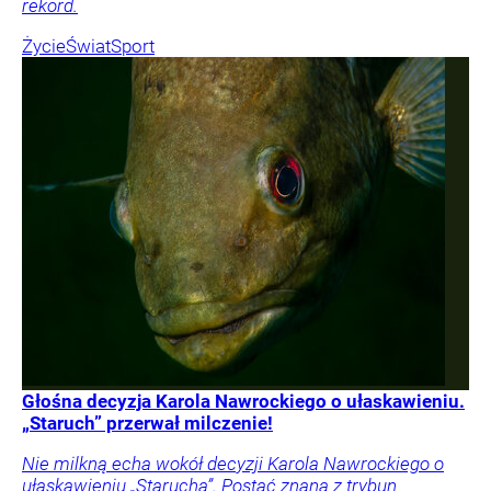
rekord.
Życie
Świat
Sport
Głośna decyzja Karola Nawrockiego o ułaskawieniu.
„Staruch” przerwał milczenie!
Nie milkną echa wokół decyzji Karola Nawrockiego o
ułaskawieniu „Starucha”. Postać znana z trybun