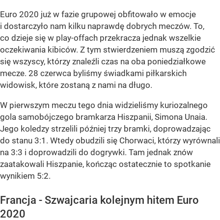
Euro 2020 już w fazie grupowej obfitowało w emocje
i dostarczyło nam kilku naprawdę dobrych meczów. To,
co dzieje się w play-offach przekracza jednak wszelkie
oczekiwania kibiców. Z tym stwierdzeniem muszą zgodzić
się wszyscy, którzy znaleźli czas na oba poniedziałkowe
mecze. 28 czerwca byliśmy świadkami piłkarskich
widowisk, które zostaną z nami na długo.
W pierwszym meczu tego dnia widzieliśmy kuriozalnego
gola samobójczego bramkarza Hiszpanii, Simona Unaia.
Jego koledzy strzelili później trzy bramki, doprowadzając
do stanu 3:1. Wtedy obudzili się Chorwaci, którzy wyrównali
na 3:3 i doprowadzili do dogrywki. Tam jednak znów
zaatakowali Hiszpanie, kończąc ostatecznie to spotkanie
wynikiem 5:2.
Francja - Szwajcaria kolejnym hitem Euro
2020