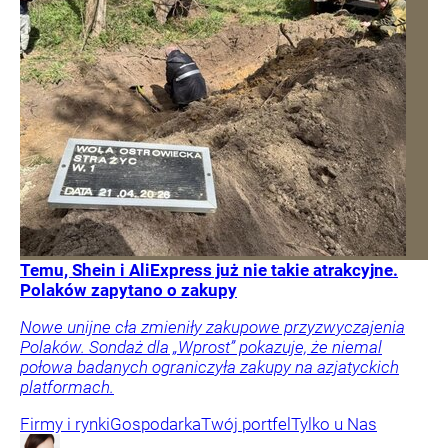
Temu, Shein i AliExpress już nie takie atrakcyjne.
Polaków zapytano o zakupy
Nowe unijne cła zmieniły zakupowe przyzwyczajenia
Polaków. Sondaż dla „Wprost” pokazuje, że niemal
połowa badanych ograniczyła zakupy na azjatyckich
platformach.
Firmy i rynki
Gospodarka
Twój portfel
Tylko u Nas