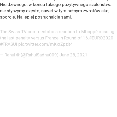
Nic dziwnego, w końcu takiego pozytywnego szaleństwa
nie słyszymy często, nawet w tym pełnym zwrotów akcji
sporcie. Najlepiej posłuchajcie sami.
The Swiss TV commentator's reaction to Mbappé missing
the last penalty versus France in Round of 16.
#EURO2020
#FRASUI
pic.twitter.com/mKxrZpzit4
— Rahul ® (@RahulSadhu009)
June 28, 2021