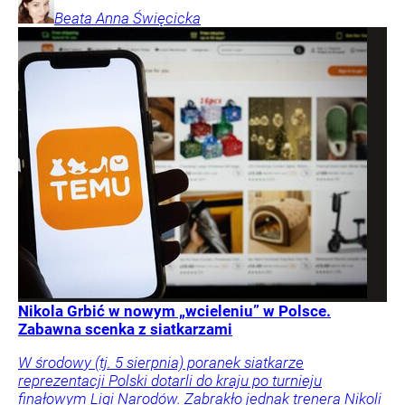
Beata Anna
Święcicka
Nikola Grbić w nowym „wcieleniu” w Polsce.
Zabawna scenka z siatkarzami
W środowy (tj. 5 sierpnia) poranek siatkarze
reprezentacji Polski dotarli do kraju po turnieju
finałowym Ligi Narodów. Zabrakło jednak trenera Nikoli