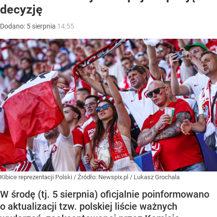
decyzję
Dodano:
5
sierpnia
14:55
Kibice reprezentacji Polski
/ Źródło:
Newspix.pl
/
Lukasz Grochala
W środę (tj. 5 sierpnia) oficjalnie poinformowano
o aktualizacji tzw. polskiej liście ważnych