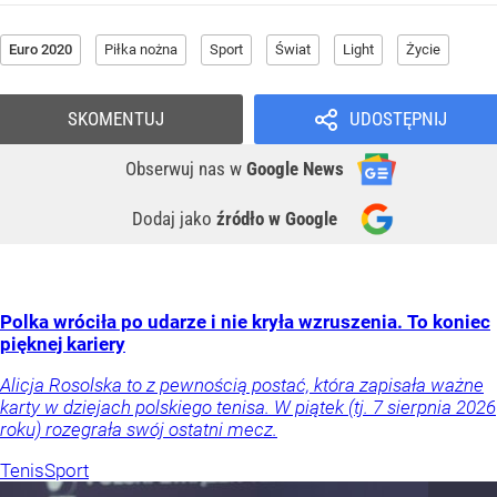
Euro 2020
Piłka nożna
Sport
Świat
Light
Życie
SKOMENTUJ
UDOSTĘPNIJ
Obserwuj nas
w
Google News
Dodaj jako
źródło w Google
Polka wróciła po udarze i nie kryła wzruszenia. To koniec
pięknej kariery
Alicja Rosolska to z pewnością postać, która zapisała ważne
karty w dziejach polskiego tenisa. W piątek (tj. 7 sierpnia 2026
roku) rozegrała swój ostatni mecz.
Tenis
Sport