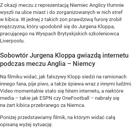
Z okazji meczu z reprezentacją Niemiec Anglicy tłumnie
wyszli na ulice miast i do zorganizowanych w nich stref
w kibica. W jednej z takich zon prawdziwą furorę zrobił
mężczyzna, który upodobnił się do Jurgena Kloppa,
pracującego na Wyspach Brytyskjskich szkoleniowca
Liverpoolu.
Sobowtór Jurgena Kloppa gwiazdą internetu
podczas meczu Anglia – Niemcy
Na filmiku widać, jak fałszywy Klopp siedzi na ramionach
innego fana, pije piwo, a także śpiewa wraz z innymi ludźmi.
Video momentalnie stało się hitem internetu, a niektóre
media – takie jak ESPN czy OneFootball – nabrały się
na żart kibica przebranego za Niemca.
Poniżej przedstawiamy filmik, na którym widać całą
opisaną wyżej sytuację: