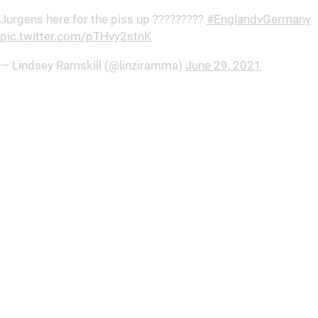
Jurgens here for the piss up ?????????
#EnglandvGermany
pic.twitter.com/pTHvy2stnK
— Lindsey Ramskill (@linziramma)
June 29, 2021