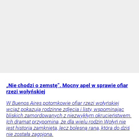
„Nie chodzi o zemstę”. Mocny apel w sprawie ofiar
rzezi wołyńskiej
W Buenos Aires potomkowie ofiar rzezi wołyńskiej
wciąż pokazują rodzinne zdjęcia i listy, wspominając
bliskich zamordowanych z niezwykłym okrucieństwem.
Ich dramat przypomina, że dla wielu rodzin Wołyń nie
jest historią zamkniętą, lecz bolesną raną, która do dziś
nie została zagojona.