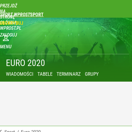
PRZEJDŹ
NA
SPORT WPROST
STRONĘ
GŁÓWNĄ
UBSKRYBUJ
WPROST.PL
ZALOGUJ
MENU
EURO 2020
WIADOMOŚCI
TABELE
TERMINARZ
GRUPY