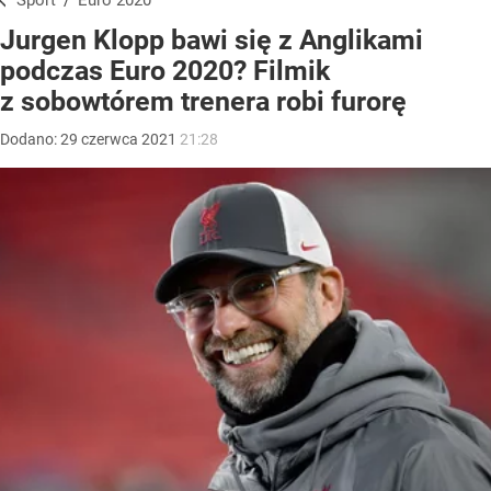
Sport
/
Euro 2020
Jurgen Klopp bawi się z Anglikami
podczas Euro 2020? Filmik
z sobowtórem trenera robi furorę
Dodano:
29
czerwca
2021
21:28