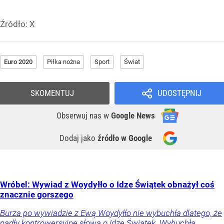
Źródło:
X
Euro 2020
Piłka nożna
Sport
Świat
SKOMENTUJ
UDOSTĘPNIJ
Obserwuj nas
w
Google News
Dodaj jako
źródło w Google
Wróbel: Wywiad z Woydyłło o Idze Świątek obnażył coś
znacznie gorszego
Burza po wywiadzie z Ewą Woydyłło nie wybuchła dlatego, że
padły kontrowersyjne słowa o Idze Świątek. Wybuchła