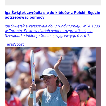
Iga Świątek zwróciła się do kibiców z Polski. Będzie
potrzebować pomocy
Iga Świątek awansowała do IV rundy turnieju WTA 1000
w Toronto. Polka w dwóch setach rozprawiła się ze
Szwajcarką Viktorija Golubic, wygrywając 6:2, 6:1.
Tenis
Sport