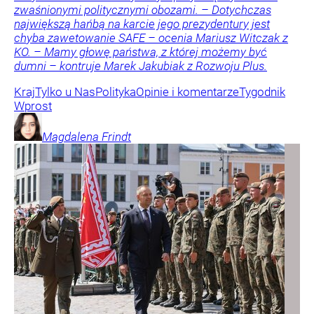
zwaśnionymi politycznymi obozami. – Dotychczas
największą hańbą na karcie jego prezydentury jest
chyba zawetowanie SAFE – ocenia Mariusz Witczak z
KO. – Mamy głowę państwa, z której możemy być
dumni – kontruje Marek Jakubiak z Rozwoju Plus.
Kraj
Tylko u Nas
Polityka
Opinie i komentarze
Tygodnik
Wprost
Magdalena
Frindt