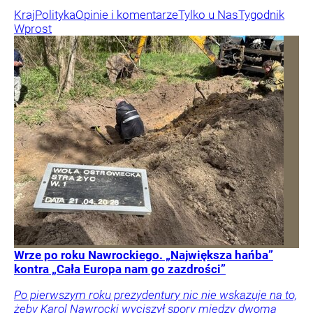
Kraj
Polityka
Opinie i komentarze
Tylko u Nas
Tygodnik
Wprost
Wrze po roku Nawrockiego. „Największa hańba”
kontra „Cała Europa nam go zazdrości”
Po pierwszym roku prezydentury nic nie wskazuje na to,
żeby Karol Nawrocki wyciszył spory między dwoma