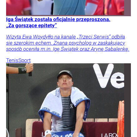
Iga Świątek została oficjalnie przeproszona.
„Za gorszące epitety”
Wizyta Ewa Woydyłło na kanale „Trzeci Serwis” odbiła
się szerokim echem. Znana psycholog w zaskakujący
sposób oceniła m.in. Igę Świątek oraz Arynę Sabalenkę.
Tenis
Sport