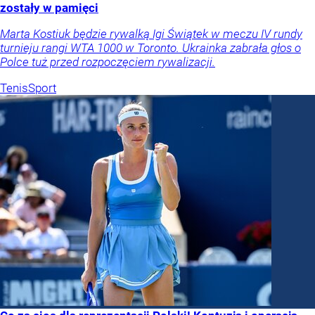
zostały w pamięci
Marta Kostiuk będzie rywalką Igi Świątek w meczu IV rundy
turnieju rangi WTA 1000 w Toronto. Ukrainka zabrała głos o
Polce tuż przed rozpoczęciem rywalizacji.
Tenis
Sport