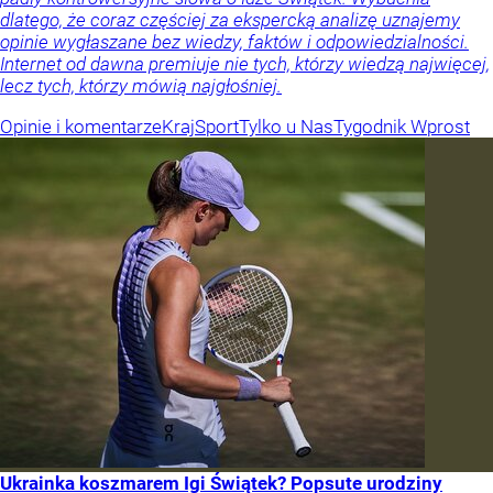
dlatego, że coraz częściej za ekspercką analizę uznajemy
opinie wygłaszane bez wiedzy, faktów i odpowiedzialności.
Internet od dawna premiuje nie tych, którzy wiedzą najwięcej,
lecz tych, którzy mówią najgłośniej.
Opinie i komentarze
Kraj
Sport
Tylko u Nas
Tygodnik Wprost
Ukrainka koszmarem Igi Świątek? Popsute urodziny