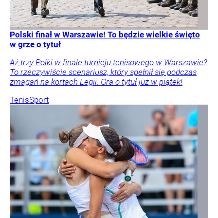
Polski finał w Warszawie! To będzie wielkie święto
w grze o tytuł
Aż trzy Polki w finale turnieju tenisowego w Warszawie?
To rzeczywiście scenariusz, który spełnił się podczas
zmagań na kortach Legii. Gra o tytuł już w piątek!
Tenis
Sport