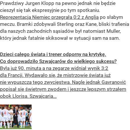
Prawdziwy Jurgen Klopp na pewno jednak nie będzie
cieszył się tak ekspresyjnie po tym spotkaniu.
Reprezentacja Niemiec przegrała 0:2 z Anglią
po słabym
meczu. Bramki zdobywali Sterling oraz Kane, bliski trafienia
dla naszych zachodnich sąsiadów był natomiast Muller,
który jednak fatalnie skiksował w sytuacji sam na sam.
Dzieci całego świata i trener odporny na krytykę.
Co doprowadziło Szwajcarów do wielkiego sukcesu?
Była już 90. minuta a na zegarze widniał wynik 3:2
dla Francji. Wydawało się, że mistrzowie świata już
nie wypuszczą tego zwycięstwa. Nagle jednak Gavranović
popisał się świetnym zwodem i jeszcze lepszym strzałem
obok Llorisa. Szwajcaria...