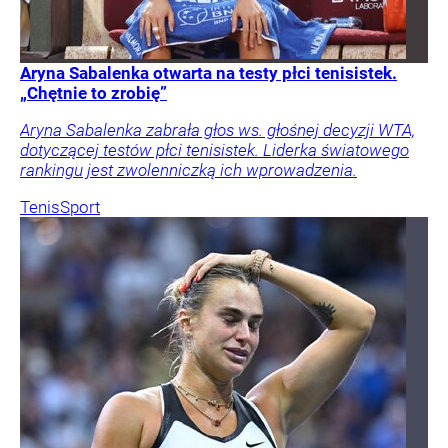
Aryna Sabalenka otwarta na testy płci tenisistek.
„Chętnie to zrobię”
Aryna Sabalenka zabrała głos ws. głośnej decyzji WTA,
dotyczącej testów płci tenisistek. Liderka światowego
rankingu jest zwolenniczką ich wprowadzenia.
Tenis
Sport