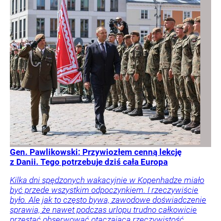
Gen. Pawlikowski: Przywiozłem cenną lekcję
z Danii. Tego potrzebuje dziś cała Europa
Kilka dni spędzonych wakacyjnie w Kopenhadze miało
być przede wszystkim odpoczynkiem. I rzeczywiście
było. Ale jak to często bywa, zawodowe doświadczenie
sprawia, że nawet podczas urlopu trudno całkowicie
przestać obserwować otaczającą rzeczywistość.