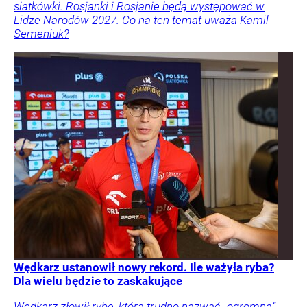
siatkówki. Rosjanki i Rosjanie będą występować w
Lidze Narodów 2027. Co na ten temat uważa Kamil
Semeniuk?
Wędkarz ustanowił nowy rekord. Ile ważyła ryba?
Dla wielu będzie to zaskakujące
Wędkarz złowił rybę, którą trudno nazwać „ogromną”