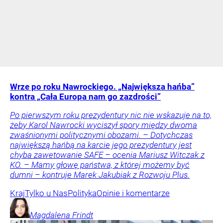
Wrze po roku Nawrockiego. „Największa hańba”
kontra „Cała Europa nam go zazdrości”
Po pierwszym roku prezydentury nic nie wskazuje na to,
żeby Karol Nawrocki wyciszył spory między dwoma
zwaśnionymi politycznymi obozami. – Dotychczas
największą hańbą na karcie jego prezydentury jest
chyba zawetowanie SAFE – ocenia Mariusz Witczak z
KO. – Mamy głowę państwa, z której możemy być
dumni – kontruje Marek Jakubiak z Rozwoju Plus.
Kraj
Tylko u Nas
Polityka
Opinie i komentarze
Magdalena
Frindt