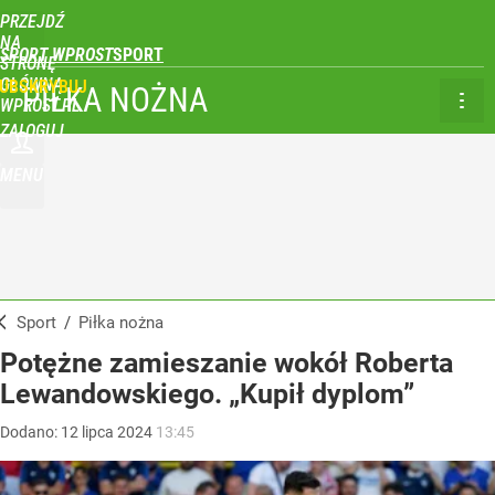
PRZEJDŹ
NA
SPORT WPROST
STRONĘ
GŁÓWNĄ
UBSKRYBUJ
PIŁKA NOŻNA
WPROST.PL
ZALOGUJ
MENU
Sport
/
Piłka nożna
Potężne zamieszanie wokół Roberta
Lewandowskiego. „Kupił dyplom”
Dodano:
12
lipca
2024
13:45