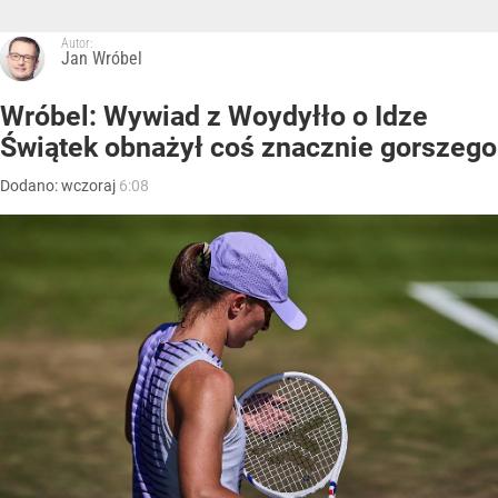
Autor:
Jan Wróbel
Wróbel: Wywiad z Woydyłło o Idze
Świątek obnażył coś znacznie gorszego
Dodano:
wczoraj
6:08