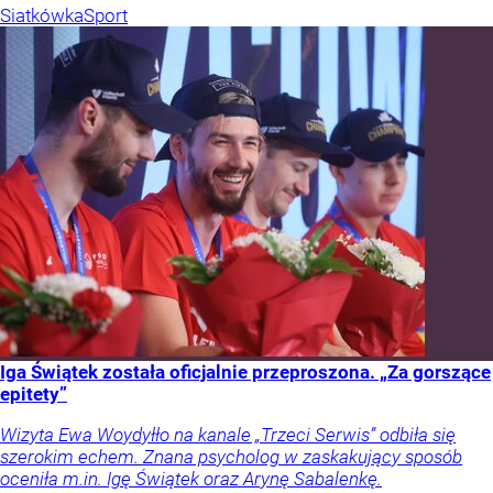
Siatkówka
Sport
Iga Świątek została oficjalnie przeproszona. „Za gorszące
epitety”
Wizyta Ewa Woydyłło na kanale „Trzeci Serwis” odbiła się
szerokim echem. Znana psycholog w zaskakujący sposób
oceniła m.in. Igę Świątek oraz Arynę Sabalenkę.