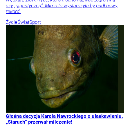
czy „gigantyczną”. Mimo to wystarczyła by padł nowy
rekord.
Życie
Świat
Sport
Głośna decyzja Karola Nawrockiego o ułaskawieniu.
„Staruch” przerwał milczenie!