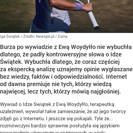
Iga Świątek
/ Źródło:
Newspix.pl
/
Zuma
Burza po wywiadzie z Ewą Woydyłło nie wybuchła
dlatego, że padły kontrowersyjne słowa o Idze
Świątek. Wybuchła dlatego, że coraz częściej
za ekspercką analizę uznajemy opinie wygłaszane
bez wiedzy, faktów i odpowiedzialności. Internet
od dawna premiuje nie tych, którzy wiedzą
najwięcej, lecz tych, którzy mówią najgłośniej.
Wywiad o Idze Swiątek z Ewą Woydyłło, terapeutką
uzależnień, wywołał takie zamieszanie, że aż jego twórcy
zdjęli go z Internetu. I jeszcze się pokajali. Tyle że...
rozmówczyni bardzo sprawnie posłużyła się językiem
powszechnie używanym w rozmowach, w wielu