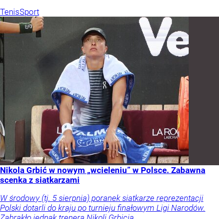
Tenis
Sport
Nikola Grbić w nowym „wcieleniu” w Polsce. Zabawna
scenka z siatkarzami
W środowy (tj. 5 sierpnia) poranek siatkarze reprezentacji
Polski dotarli do kraju po turnieju finałowym Ligi Narodów.
Zabrakło jednak trenera Nikoli Grbicia.