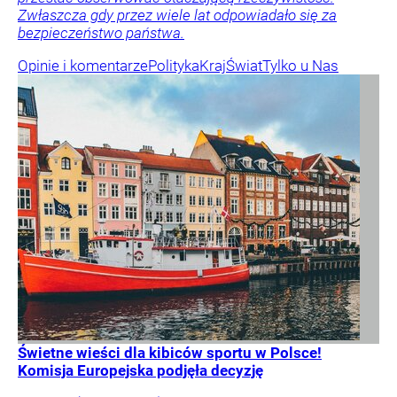
Zwłaszcza gdy przez wiele lat odpowiadało się za
bezpieczeństwo państwa.
Opinie i komentarze
Polityka
Kraj
Świat
Tylko u Nas
Świetne wieści dla kibiców sportu w Polsce!
Komisja Europejska podjęła decyzję