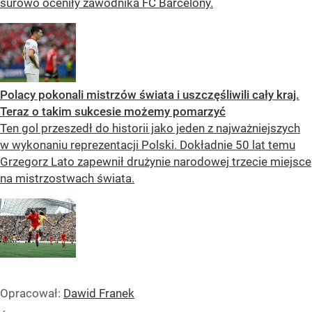
surowo oceniły zawodnika FC Barcelony.
Polacy pokonali mistrzów świata i uszczęśliwili cały kraj.
Teraz o takim sukcesie możemy pomarzyć
Ten gol przeszedł do historii jako jeden z najważniejszych
w wykonaniu reprezentacji Polski. Dokładnie 50 lat temu
Grzegorz Lato zapewnił drużynie narodowej trzecie miejsce
na mistrzostwach świata.
Opracował:
Dawid Franek