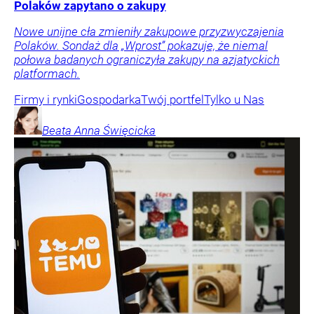
Polaków zapytano o zakupy
Nowe unijne cła zmieniły zakupowe przyzwyczajenia
Polaków. Sondaż dla „Wprost” pokazuje, że niemal
połowa badanych ograniczyła zakupy na azjatyckich
platformach.
Firmy i rynki
Gospodarka
Twój portfel
Tylko u Nas
Beata Anna
Święcicka