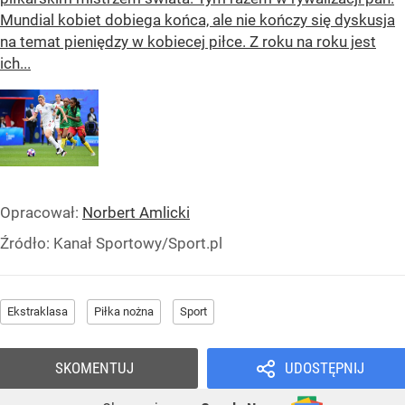
Mundial kobiet dobiega końca, ale nie kończy się dyskusja
na temat pieniędzy w kobiecej piłce. Z roku na roku jest
ich...
Opracował:
Norbert Amlicki
Źródło:
Kanał Sportowy/Sport.pl
Ekstraklasa
Piłka nożna
Sport
SKOMENTUJ
UDOSTĘPNIJ