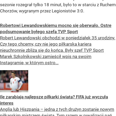
sezonie rozegrał tylko 18 minut, było to w starciu z Ruchem
Chorzów, wygranym przez Legionistów 3:0.
Robertowi Lewandowskiemu mocno się oberwało. Ostre
podsumowanie byłego szefa TVP Sport
Robert Lewandowski obchodzi w poniedziałek 35 urodziny.
Czy tego chcemy, czy nie jego piłkarska kariera
nieuchronnie zbliża się do końca. Były szef TVP Sport
Marek Szkolnikowski zamieścił wpis na swoim
Instagramie, w którym ostro...
Ile zarabiają najlepsze piłkarki świata? FIFA już wyczuła
interes
Anglia lub Hiszpania – jedna z tych drużyn zostanie nowym
piłkarskim mistrzem świata. Tym razem w rywalizacji pań.