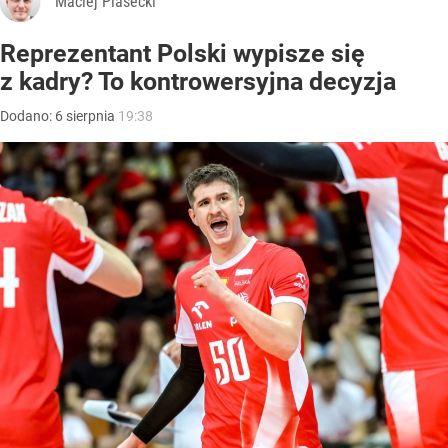
Maciej Piasecki
Reprezentant Polski wypisze się
z kadry? To kontrowersyjna decyzja
Dodano:
6
sierpnia
19:38