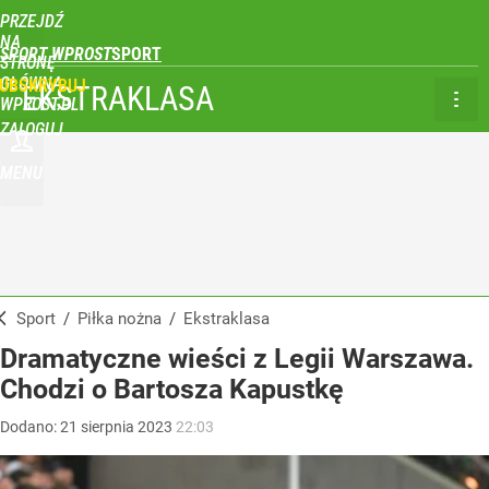
PRZEJDŹ
NA
SPORT WPROST
STRONĘ
GŁÓWNĄ
UBSKRYBUJ
EKSTRAKLASA
WPROST.PL
ZALOGUJ
MENU
Sport
/
Piłka nożna
/
Ekstraklasa
Dramatyczne wieści z Legii Warszawa.
Chodzi o Bartosza Kapustkę
Dodano:
21
sierpnia
2023
22:03