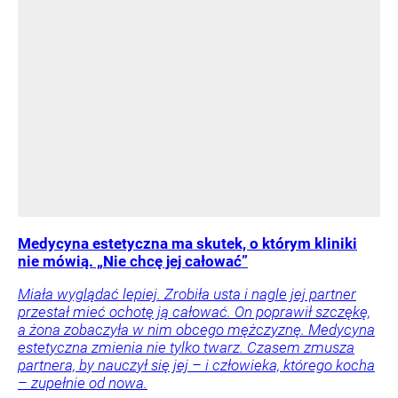
Medycyna estetyczna ma skutek, o którym kliniki
nie mówią. „Nie chcę jej całować”
Miała wyglądać lepiej. Zrobiła usta i nagle jej partner
przestał mieć ochotę ją całować. On poprawił szczękę,
a żona zobaczyła w nim obcego mężczyznę. Medycyna
estetyczna zmienia nie tylko twarz. Czasem zmusza
partnera, by nauczył się jej – i człowieka, którego kocha
– zupełnie od nowa.