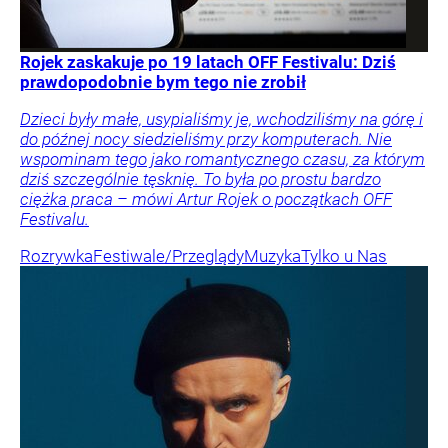
Rojek zaskakuje po 19 latach OFF Festivalu: Dziś
prawdopodobnie bym tego nie zrobił
Dzieci były małe, usypialiśmy je, wchodziliśmy na górę i
do późnej nocy siedzieliśmy przy komputerach. Nie
wspominam tego jako romantycznego czasu, za którym
dziś szczególnie tęsknię. To była po prostu bardzo
ciężka praca – mówi Artur Rojek o początkach OFF
Festivalu.
Rozrywka
Festiwale/Przeglądy
Muzyka
Tylko u Nas