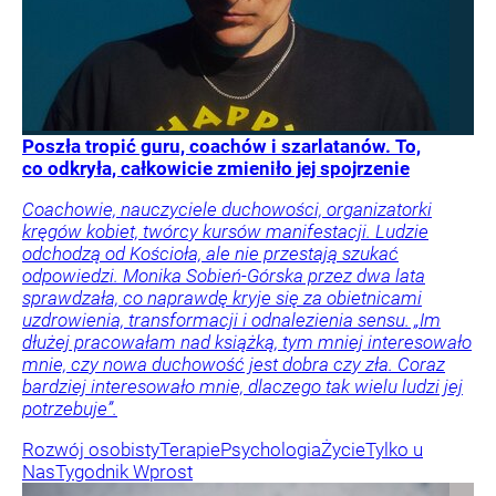
Poszła tropić guru, coachów i szarlatanów. To,
co odkryła, całkowicie zmieniło jej spojrzenie
Coachowie, nauczyciele duchowości, organizatorki
kręgów kobiet, twórcy kursów manifestacji. Ludzie
odchodzą od Kościoła, ale nie przestają szukać
odpowiedzi. Monika Sobień-Górska przez dwa lata
sprawdzała, co naprawdę kryje się za obietnicami
uzdrowienia, transformacji i odnalezienia sensu. „Im
dłużej pracowałam nad książką, tym mniej interesowało
mnie, czy nowa duchowość jest dobra czy zła. Coraz
bardziej interesowało mnie, dlaczego tak wielu ludzi jej
potrzebuje”.
Rozwój osobisty
Terapie
Psychologia
Życie
Tylko u
Nas
Tygodnik Wprost