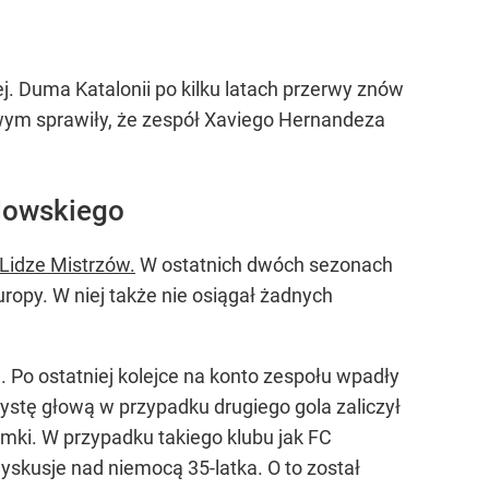
 Duma Katalonii po kilku latach przerwy znów
owym sprawiły, że zespół Xaviego Hernandeza
dowskiego
Lidze Mistrzów.
W ostatnich dwóch sezonach
uropy. W niej także nie osiągał żadnych
Po ostatniej kolejce na konto zespołu wpadły
systę głową w przypadku drugiego gola zaliczył
amki. W przypadku takiego klubu jak FC
dyskusje nad niemocą 35-latka. O to został