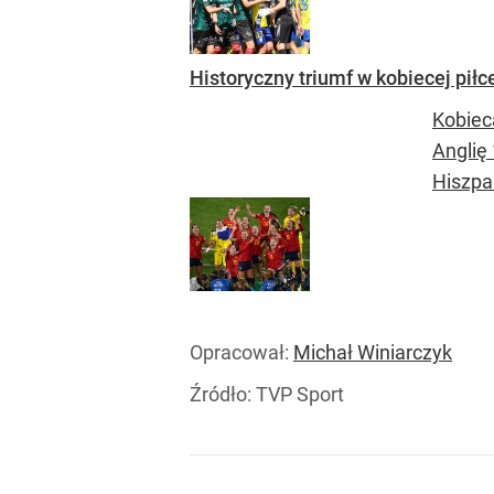
Historyczny triumf w kobiecej pił
Kobiec
Anglię
Hiszpa
Opracował:
Michał Winiarczyk
Źródło:
TVP Sport