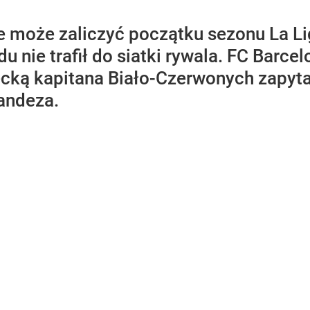
e może zaliczyć początku sezonu La L
du nie trafił do siatki rywala. FC Barc
ecką kapitana Biało-Czerwonych zapy
nandeza.