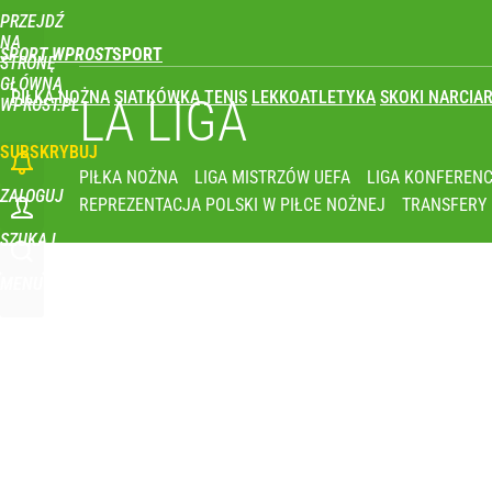
PRZEJDŹ
Udostępnij
0
Skomentuj
NA
SPORT WPROST
STRONĘ
GŁÓWNĄ
PIŁKA NOŻNA
SIATKÓWKA
TENIS
LEKKOATLETYKA
SKOKI NARCIAR
To największa siła reprezentacji Polski. Reszta ś
LA LIGA
WPROST.PL
SUBSKRYBUJ
dodaj
PIŁKA NOŻNA
LIGA MISTRZÓW UEFA
LIGA KONFERENC
ZALOGUJ
REPREZENTACJA POLSKI W PIŁCE NOŻNEJ
TRANSFERY
Polka wróciła po udarze i nie kryła wzruszenia. To 
SZUKAJ
MENU
dodaj
Wróbel: Wywiad z Woydyłło o Idze Świątek obnaży
dodaj