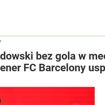
y zostały w pamięci
ały sukces
a
dowski bez gola w me
acy o przywróceniu CPN
rener FC Barcelony us