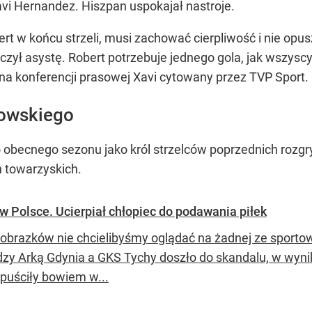
avi Hernandez. Hiszpan uspokajał nastroje.
rt w końcu strzeli, musi zachować cierpliwość i nie opus
iczył asystę. Robert potrzebuje jednego gola, jak wszys
 na konferencji prasowej Xavi cytowany przez TVP Sport.
owskiego
obecnego sezonu jako król strzelców poprzednich rozgryw
 towarzyskich.
 Polsce. Ucierpiał chłopiec do podawania piłek
 obrazków nie chcielibyśmy oglądać na żadnej ze sportow
zy Arką Gdynia a GKS Tychy doszło do skandalu, w wynik
puściły bowiem w...