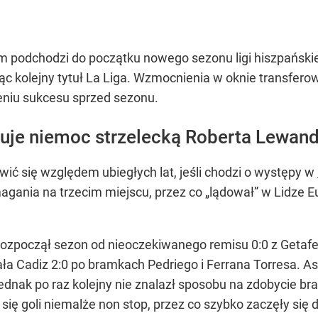
podchodzi do początku nowego sezonu ligi hiszpańskiej.
jąc kolejny tytuł La Liga. Wzmocnienia w oknie transfer
niu sukcesu sprzed sezonu.
uje niemoc strzelecką Roberta Lewan
ić się względem ubiegłych lat, jeśli chodzi o występy w
zmagania na trzecim miejscu, przez co „lądował” w Lidze E
zpoczął sezon od nieoczekiwanego remisu 0:0 z Getafe. 
ała Cadiz 2:0 po bramkach Pedriego i Ferrana Torresa. A
jednak po raz kolejny nie znalazł sposobu na zdobycie br
się goli niemalże non stop, przez co szybko zaczęły się 