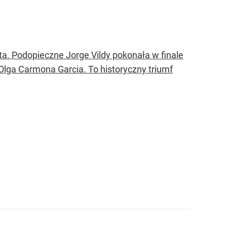
a. Podopieczne Jorge Vildy pokonała w finale
Olga Carmona Garcia. To historyczny triumf