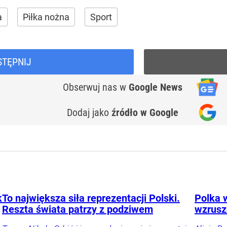
a
Piłka nożna
Sport
STĘPNIJ
Obserwuj nas
w
Google News
Dodaj jako
źródło w Google
k
To największa siła reprezentacji Polski.
Polka w
Reszta świata patrzy z podziwem
wzrusze