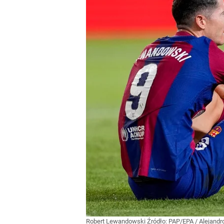
Robert Lewandowski
Źródło:
PAP/EPA
/
Alejandr