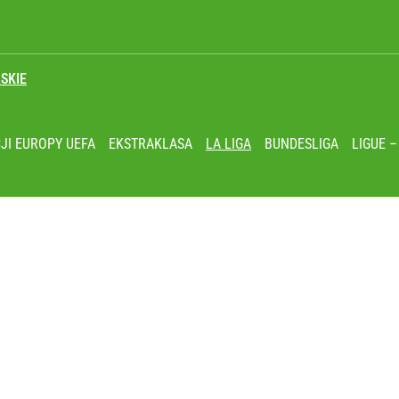
SKIE
wiata patrzy z podziwem
JI EUROPY UEFA
EKSTRAKLASA
LA LIGA
BUNDESLIGA
LIGUE –
koniec pięknej kariery
ł coś znacznie gorszego