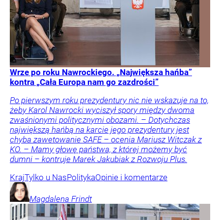
Wrze po roku Nawrockiego. „Największa hańba”
kontra „Cała Europa nam go zazdrości”
Po pierwszym roku prezydentury nic nie wskazuje na to,
żeby Karol Nawrocki wyciszył spory między dwoma
zwaśnionymi politycznymi obozami. – Dotychczas
największą hańbą na karcie jego prezydentury jest
chyba zawetowanie SAFE – ocenia Mariusz Witczak z
KO. – Mamy głowę państwa, z której możemy być
dumni – kontruje Marek Jakubiak z Rozwoju Plus.
Kraj
Tylko u Nas
Polityka
Opinie i komentarze
Magdalena
Frindt