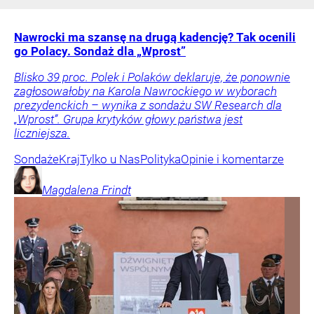
Nawrocki ma szansę na drugą kadencję? Tak ocenili
go Polacy. Sondaż dla „Wprost”
Blisko 39 proc. Polek i Polaków deklaruje, że ponownie
zagłosowałoby na Karola Nawrockiego w wyborach
prezydenckich – wynika z sondażu SW Research dla
„Wprost”. Grupa krytyków głowy państwa jest
liczniejsza.
Sondaże
Kraj
Tylko u Nas
Polityka
Opinie i komentarze
Magdalena
Frindt