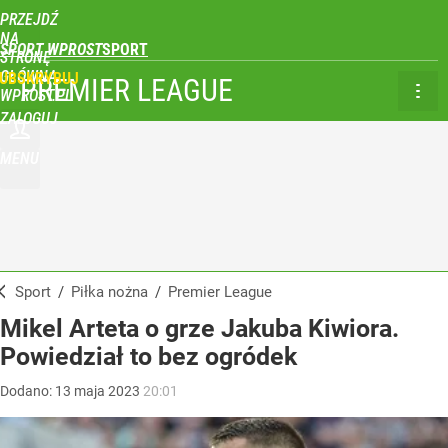
PRZEJDŹ
NA
SPORT WPROST
STRONĘ
GŁÓWNĄ
UBSKRYBUJ
PREMIER LEAGUE
WPROST.PL
ZALOGUJ
MENU
Sport
/
Piłka nożna
/
Premier League
Mikel Arteta o grze Jakuba Kiwiora.
Powiedział to bez ogródek
Dodano:
13
maja
2023
20:01