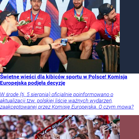
Świetne wieści dla kibiców sportu w Polsce! Komisja
Europejska podjęła decyzję
W środę (tj. 5 sierpnia) oficjalnie poinformowano o
aktualizacji tzw. polskiej liście ważnych wydarzeń,
zaakceptowanej przez Komisję Europejską. O czym mowa?