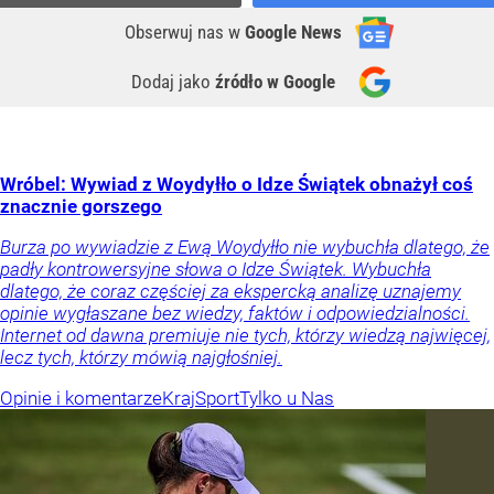
Obserwuj nas
w
Google News
Dodaj jako
źródło w Google
Wróbel: Wywiad z Woydyłło o Idze Świątek obnażył coś
znacznie gorszego
Burza po wywiadzie z Ewą Woydyłło nie wybuchła dlatego, że
padły kontrowersyjne słowa o Idze Świątek. Wybuchła
dlatego, że coraz częściej za ekspercką analizę uznajemy
opinie wygłaszane bez wiedzy, faktów i odpowiedzialności.
Internet od dawna premiuje nie tych, którzy wiedzą najwięcej,
lecz tych, którzy mówią najgłośniej.
Opinie i komentarze
Kraj
Sport
Tylko u Nas