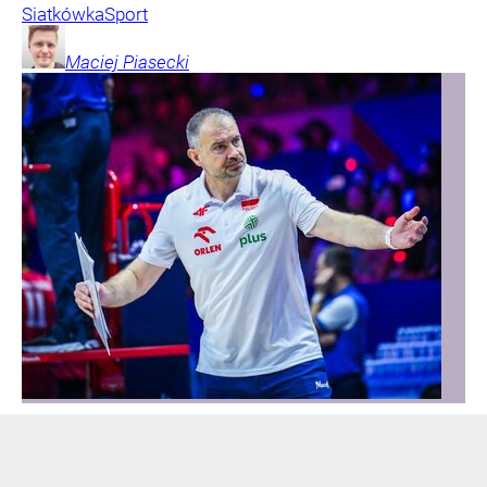
Siatkówka
Sport
Maciej
Piasecki