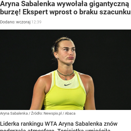
Aryna Sabalenka wywołała gigantyczną
burzę! Ekspert wprost o braku szacunku
Dodano:
wczoraj
12:39
Aryna Sabalenka
/ Źródło:
Newspix.pl
/
Abaca
Liderka rankingu WTA Aryna Sabalenka znów
podgrzała atmosferę. Tenisistka umieściła