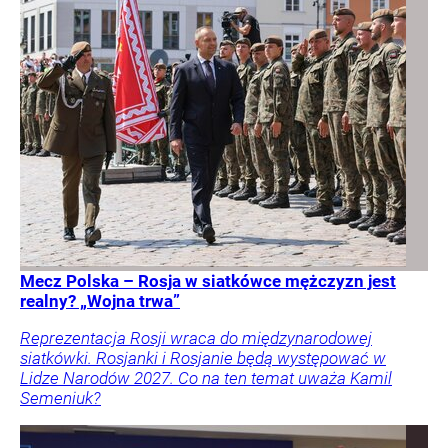
Mecz Polska – Rosja w siatkówce mężczyzn jest
realny? „Wojna trwa”
Reprezentacja Rosji wraca do międzynarodowej
siatkówki. Rosjanki i Rosjanie będą występować w
Lidze Narodów 2027. Co na ten temat uważa Kamil
Semeniuk?