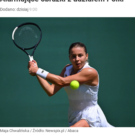
Dodano:
dzisiaj
9:00
Maja Chwalińska
/ Źródło:
Newspix.pl
/
Abaca