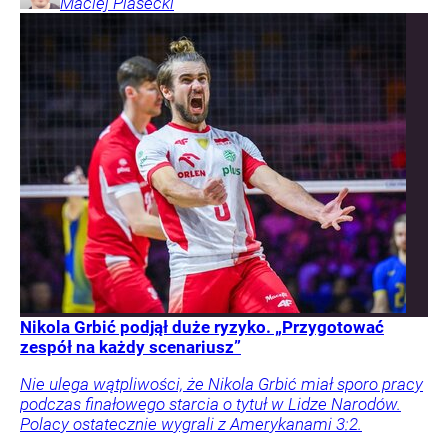
Maciej
Piasecki
Nikola Grbić podjął duże ryzyko. „Przygotować
zespół na każdy scenariusz”
Nie ulega wątpliwości, że Nikola Grbić miał sporo pracy
podczas finałowego starcia o tytuł w Lidze Narodów.
Polacy ostatecznie wygrali z Amerykanami 3:2.