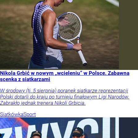
Nikola Grbić w nowym „wcieleniu” w Polsce. Zabawna
scenka z siatkarzami
W środowy (tj. 5 sierpnia) poranek siatkarze reprezentacji
Polski dotarli do kraju po turnieju finałowym Ligi Narodów.
Zabrakło jednak trenera Nikoli Grbicia.
Siatkówka
Sport