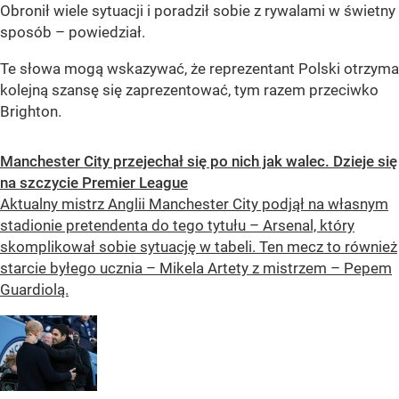
Obronił wiele sytuacji i poradził sobie z rywalami w świetny
sposób – powiedział.
Te słowa mogą wskazywać, że reprezentant Polski otrzyma
kolejną szansę się zaprezentować, tym razem przeciwko
Brighton.
Manchester City przejechał się po nich jak walec. Dzieje się
na szczycie Premier League
Aktualny mistrz Anglii Manchester City podjął na własnym
stadionie pretendenta do tego tytułu – Arsenal, który
skomplikował sobie sytuację w tabeli. Ten mecz to również
starcie byłego ucznia – Mikela Artety z mistrzem – Pepem
Guardiolą.